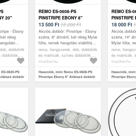
PS
REMO ES-0608-PS
REMO ES-0
Y 20"
PINSTRIPE EBONY 8"
PINSTRIPE 
BŐR
ÁTLÁTSZÓ DOBBŐR
13 500
Ft
15 200 Ft
ÁTLÁTSZÓ
18 000
Ft
1
stripe - Ebony
Akciós.dobbőr: Pinstripe - Ebony
Akciós.dobbőr
 két réteg
széria, 8" átmérő, két réteg Mylar
széria, 14" át
hangolási
fólia, remek hangolási stabilitás,
Mylar fólia, 
 hangolás
mélyebb hangolás esetén is
stabilitás, m
dob, dobbőrök
remo, hangszerek, dob, dobbőrök
remo, hangsz
angzás, a
ideális hangzás, a többr...
esetén is ideá
s dobbőrök,
és matricák, színes dobbőrök,
és matricák, 
több...
black
black
muziker.hu
muziker.hu
 ES-0620-PS
Hasonlók, mint Remo ES-0608-PS
Hasonlók, min
Átlátszó dobbőr
Pinstripe Ebony 8" Átlátszó dobbőr
Pinstripe Ebon