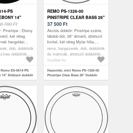
614-PS
REMO PS-1326-00
EBONY 14"
PINSTRIPE CLEAR BASS 26"
 DOBBŐR
8 780 Ft
DOBBŐR
37 500
Ft
: Pinstripe - Ebony
Akciós.dobbőr: Pinstripe széria,
mérő, két réteg
lábdob bőr, 26" átmérő, áttetsző
remek hangolási
kivitel, két réteg Mylar fólia,
élyebb hangolás
remek hangolási stabilitás,
erek, dob, dobbőrök
remo, hangszerek, dob, dobbőrök
lis hangzás, a
mélyebb hangolás esetén is i...
színes dobbőrök,
és matricák, áttetsző dobbőrök,
transparent
muziker.hu
t Remo ES-0614-PS
Hasonlók, mint Remo PS-1326-00
y 14" Átlátszó dobbőr
Pinstripe Clear Bass 26" Dobbőr