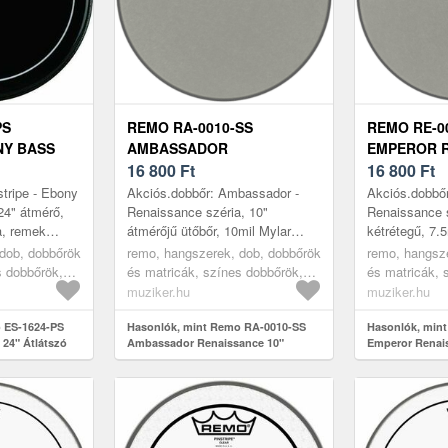
PS
REMO RA-0010-SS
REMO RE-0
NY BASS
AMBASSADOR
EMPEROR 
 DOBBŐR
RENAISSANCE 10"
16 800
Ft
10" ÁTLÁT
16 800
Ft
ÁTLÁTSZÓ DOBBŐR
stripe - Ebony
Akciós.dobbőr: Ambassador -
Akciós.dobbőr
 24" átmérő,
Renaissance széria, 10"
Renaissance s
ia, remek
átmérőjű ütőbőr, 10mil Mylar
kétrétegű, 7.5
s, mélyebb
réteg, kiegyensúlyozott, meleg
nyílt, meleg é
dob, dobbőrök
remo, hangszerek, dob, dobbőrök
remo, hangsz
ideális han...
hangzás Átmérő (inch / hüvelyk):
hangzás Szín 
s dobbőrök,
és matricák, színes dobbőrök,
és matricák, 
10.0 Alka...
grey
grey
muziker.hu
muziker.hu
 ES-1624-PS
Hasonlók, mint Remo RA-0010-SS
Hasonlók, min
 24" Átlátszó
Ambassador Renaissance 10"
Emperor Renais
Átlátszó dobbőr
dobbőr