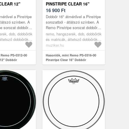
CLEAR 12"
PINSTRIPE CLEAR 16"
DOBBŐR
16 900
Ft
mérővel a Pinstripe
Dobbőr 16" átmérővel a Pinstripe
tlátszó színben. A
sorozatból - átlátszó színben. A
e sorozat dobbőrei
Remo Pinstripe sorozat dobbőrei
ő erősségű Mylar
két, különböző erősségű Mylar
erek, dob, dobbőrök
remo, hangszerek, dob, dobbőrök
tek....
fóliából készültek....
áttetsző dobbőrök,
és matricák, áttetsző dobbőrök,
transparent
muziker.hu
t Remo PS-0312-00
Hasonlók, mint Remo PS-0316-00
 12" Dobbőr
Pinstripe Clear 16" Dobbőr