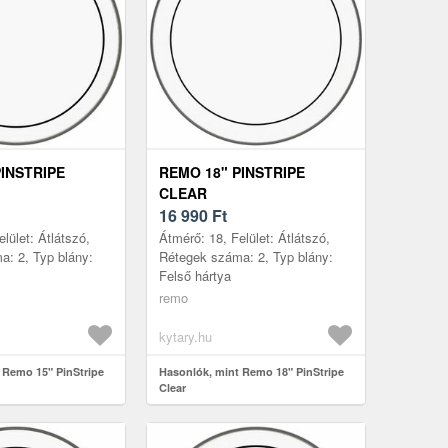
PINSTRIPE
REMO 18" PINSTRIPE
CLEAR
16 990
Ft
lület: Átlátszó,
Átmérő: 18, Felület: Átlátszó,
: 2, Typ blány:
Rétegek száma: 2, Typ blány:
Felső hártya
remo
kytary.hu
 Remo 15" PinStripe
Hasonlók, mint Remo 18" PinStripe
Clear