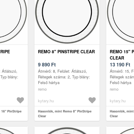
TRIPE
REMO 8" PINSTRIPE CLEAR
REMO 15" 
CLEAR
9 890
Ft
13 190
Ft
: Átlátszó,
Átmérő: 8, Felület: Átlátszó,
Átmérő: 15, Fe
Typ blány:
Rétegek száma: 2, Typ blány:
Rétegek száma
Felső hártya
Felső hártya
remo
remo
kytary.hu
kytary.hu
16" PinStripe
Hasonlók, mint Remo 8" PinStripe
Hasonlók, mint
Clear
Clear