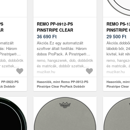
PS
REMO PP-0912-PS
REMO PS-1
AR
PINSTRIPE CLEAR
PINSTRIPE 
ŐR SZETT
PROPACK DOBBŐR SZETT
36 690
Ft
DOBBŐR
29 500
Ft
matizált
Akciós.Ez egy automatizált
Akciós.dobbőr:
ítás: Három
szoftver általi fordítás: Három
lábdob bőr, 24
Pinstripe®
dobos ProPack. A Pinstripe®
kivitel, két ré
ú hangzást
Clear közepes sávú hangzást
remek hangolás
dob, dobbőrök
remo, hangszerek, dob, dobbőrök
remo, hangsz
ttartamú és
kínál, alacsony élettartamú és
mélyebb hango
 szettek,
és matricák, dobbőr szettek,
és matricák, 
megnövel...
transparent
transparent
muziker.hu
muziker.hu
 PP-0922-PS
Hasonlók, mint Remo PP-0912-PS
Hasonlók, min
ack Dobbőr
Pinstripe Clear ProPack Dobbőr
Pinstripe Clea
szett