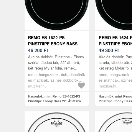
REMO ES-1622-PS
REMO ES-1624-
PINSTRIPE EBONY BASS
PINSTRIPE EBO
22" ÁTLÁTSZÓ DOBBŐR
46 200
Ft
24" ÁTLÁTSZÓ
49 300
Ft
Akciós.dobbőr: Pinstripe - Ebony
Akciós.dobbőr: Pin
széria, lábdob bőr, 22" átmérő,
széria, lábdob bőr,
két réteg Mylar fólia, remek
két réteg Mylar fól
hangolási stabilitás, mélyebb
hangolási stabilitá
remo, hangszerek, dob, dobbőrök
remo, hangszerek, 
hangolás esetén is ideális han...
hangolás esetén is 
és matricák, színes dobbőrök,
és matricák, színe
black
black
muziker.hu
muziker.hu
Hasonlók, mint Remo ES-1622-PS
Hasonlók, mint Remo
Pinstripe Ebony Bass 22" Átlátszó
Pinstripe Ebony Bass
dobbőr
dobbőr