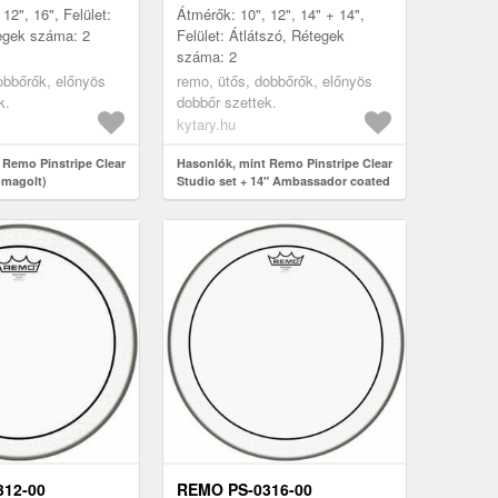
12", 16", Felület:
Átmérők: 10", 12", 14" + 14",
egek száma: 2
Felület: Átlátszó, Rétegek
száma: 2
obbőrők, előnyös
remo, ütős, dobbőrők, előnyös
k.
dobbőr szettek.
kytary.hu
 Remo Pinstripe Clear
Hasonlók, mint Remo Pinstripe Clear
omagolt)
Studio set + 14" Ambassador coated
312-00
REMO PS-0316-00