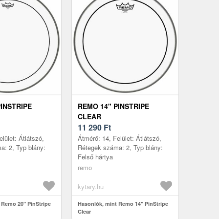
PINSTRIPE
REMO 14" PINSTRIPE
CLEAR
11 290
Ft
lület: Átlátszó,
Átmérő: 14, Felület: Átlátszó,
: 2, Typ blány:
Rétegek száma: 2, Typ blány:
Felső hártya
remo
kytary.hu
 Remo 20" PinStripe
Hasonlók, mint Remo 14" PinStripe
Clear