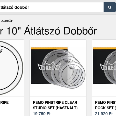
Ó DOBBŐR
r 10" Átlátszó Dobbőr
TRIPE
REMO PINSTRIPE CLEAR
REMO PINS
STUDIO SET (HASZNÁLT)
ROCK SET 
19 750
Ft
21 920
Ft