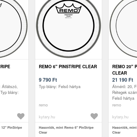
TRIPE
REMO 6" PINSTRIPE CLEAR
REMO 20" 
CLEAR
9 790
Ft
21 190
Ft
: Átlátszó,
Typ blány: Felső hártya
Átmérő: 20, Fe
Typ blány:
Rétegek száma
Felső hártya
remo
remo
kytary.hu
kytary.hu
12" PinStripe
Hasonlók, mint Remo 6" PinStripe
Hasonlók, mint
Clear
Clear