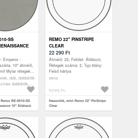
010-SS
REMO 22" PINSTRIPE
RENAISSANCE
CLEAR
SZÓ DOBBŐR
22 290
Ft
: Emperor -
Átmérő: 22, Felület: Átlátszó,
zéria, 10" átmérő,
Rétegek száma: 2, Typ blány:
mil Mylar rétegek,
Felső hártya
s rendkívül kifejező
erek, dob, dobbőrök
remo
a gyártó szerint...
színes dobbőrök,
kytary.hu
t Remo RE-0010-SS
Hasonlók, mint Remo 22" PinStripe
sance 10" Átlátszó
Clear