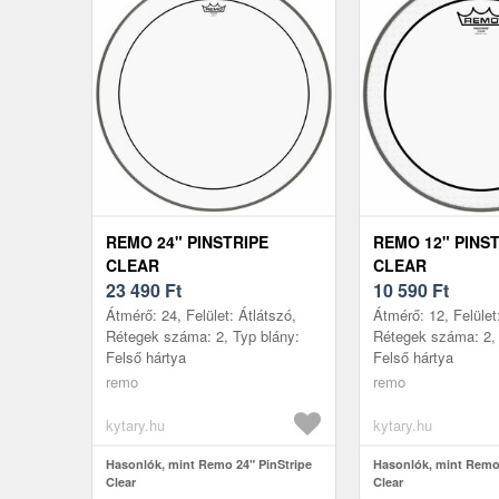
REMO 24" PINSTRIPE
REMO 12" PINS
CLEAR
CLEAR
23 490
Ft
10 590
Ft
Átmérő: 24, Felület: Átlátszó,
Átmérő: 12, Felület
Rétegek száma: 2, Typ blány:
Rétegek száma: 2, 
Felső hártya
Felső hártya
remo
remo
kytary.hu
kytary.hu
Hasonlók, mint Remo 24" PinStripe
Hasonlók, mint Remo 
Clear
Clear