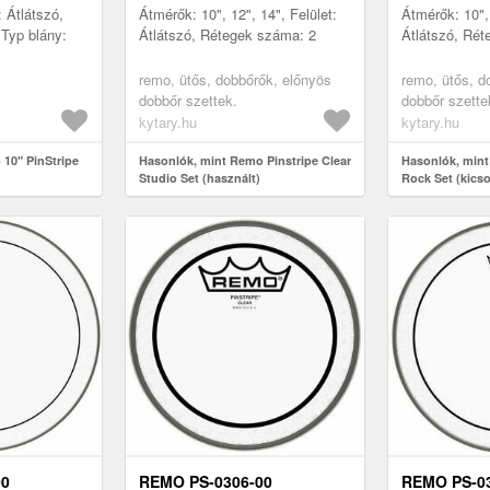
: Átlátszó,
Átmérők: 10", 12", 14", Felület:
Átmérők: 10", 
Typ blány:
Átlátszó, Rétegek száma: 2
Átlátszó, Rét
remo, ütős, dobbőrők, előnyös
remo, ütős, d
dobbőr szettek.
dobbőr szette
kytary.hu
kytary.hu
10" PinStripe
Hasonlók, mint Remo Pinstripe Clear
Hasonlók, mint
Studio Set (használt)
Rock Set (kics
00
REMO PS-0306-00
REMO PS-0