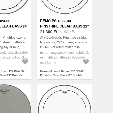
324-00
REMO PS-1322-00
CLEAR BASS 24"
PINSTRIPE CLEAR BASS 22"
DOBBŐR
21 300
Ft
21 600 Ft
 Pinstripe széria,
Akciós.dobbőr: Pinstripe széria,
" átmérő, áttetsző
lábdob bőr, 22" átmérő, áttetsző
teg Mylar fólia,
kivitel, két réteg Mylar fólia,
i stabilitás,
remek hangolási stabilitás,
erek, dob, dobbőrök
remo, hangszerek, dob, dobbőrök
lás esetén is i...
mélyebb hangolás esetén is i...
áttetsző dobbőrök,
és matricák, áttetsző dobbőrök,
transparent
muziker.hu
t Remo PS-1324-00
Hasonlók, mint Remo PS-1322-00
r Bass 24" Dobbőr
Pinstripe Clear Bass 22" Dobbőr