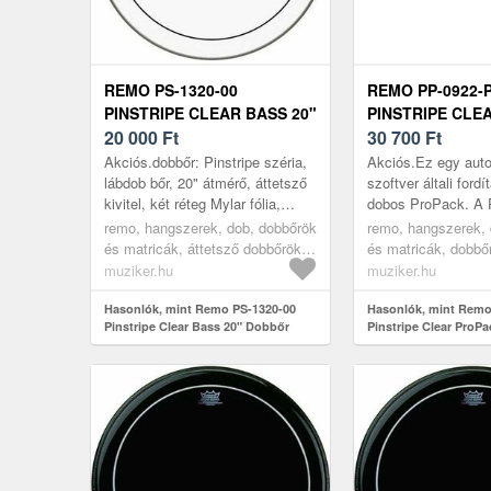
REMO PS-1320-00
REMO PP-0922-
PINSTRIPE CLEAR BASS 20"
PINSTRIPE CLE
DOBBŐR
20 000
Ft
PROPACK DOBB
30 700
Ft
Akciós.dobbőr: Pinstripe széria,
Akciós.Ez egy auto
lábdob bőr, 20" átmérő, áttetsző
szoftver általi ford
kivitel, két réteg Mylar fólia,
dobos ProPack. A 
remek hangolási stabilitás,
Clear közepes sáv
remo, hangszerek, dob, dobbőrök
remo, hangszerek, 
mélyebb hangolás esetén is i...
kínál, alacsony éle
és matricák, áttetsző dobbőrök,
és matricák, dobbőr
megnövel...
transparent
transparent
muziker.hu
muziker.hu
Hasonlók, mint Remo PS-1320-00
Hasonlók, mint Remo
Pinstripe Clear Bass 20" Dobbőr
Pinstripe Clear ProP
szett