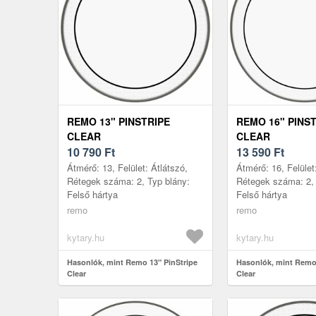
REMO 13" PINSTRIPE
REMO 16" PINS
CLEAR
CLEAR
10 790
Ft
13 590
Ft
Átmérő: 13, Felület: Átlátszó,
Átmérő: 16, Felület
Rétegek száma: 2, Typ blány:
Rétegek száma: 2, 
Felső hártya
Felső hártya
remo
remo
kytary.hu
kytary.hu
Hasonlók, mint Remo 13" PinStripe
Hasonlók, mint Remo 
Clear
Clear