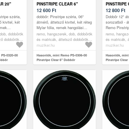
R 20"
PINSTRIPE CLEAR 6"
PINSTRIPE 
DOBBŐR
12 600
Ft
DOBBŐR
12 800
Ft
tripe széria,
dobbőr: Pinstripe széria, 06"
Dobbőr 12" át
 kivitel, két
átmérő, áttetsző kivitel, két réteg
sorozatból - á
remek
Mylar fólia, remek hangolási
Remo Pinstrip
s, mélyebb
stabilitás, mélyebb hangolás
két, különböz
dob, dobbőrök
remo, hangszerek, dob, dobbőrök
remo, hangsz
ideális
esetén is ideális hangz...
fóliából készül
ző dobbőrök,
és matricák, áttetsző dobbőrök,
és matricák, 
transparent
transparent
muziker.hu
muziker.hu
 PS-0320-00
Hasonlók, mint Remo PS-0306-00
Hasonlók, min
Dobbőr
Pinstripe Clear 6" Dobbőr
Pinstripe Clear