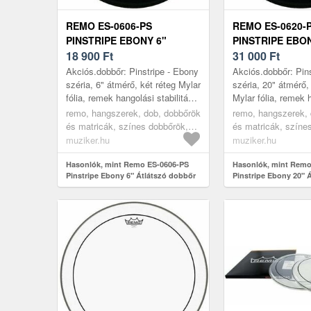
REMO ES-0606-PS
REMO ES-0620-
PINSTRIPE EBONY 6"
PINSTRIPE EBON
ÁTLÁTSZÓ DOBBŐR
18 900
Ft
ÁTLÁTSZÓ DOB
31 000
Ft
Akciós.dobbőr: Pinstripe - Ebony
Akciós.dobbőr: Pin
széria, 6" átmérő, két réteg Mylar
széria, 20" átmérő,
fólia, remek hangolási stabilitás,
Mylar fólia, remek 
mélyebb hangolás esetén is
stabilitás, mélyebb
remo, hangszerek, dob, dobbőrök
remo, hangszerek, 
ideális hangzás, a többr...
esetén is ideális h
és matricák, színes dobbőrök,
és matricák, színe
több...
black
black
muziker.hu
muziker.hu
Hasonlók, mint Remo ES-0606-PS
Hasonlók, mint Remo
Pinstripe Ebony 6" Átlátszó dobbőr
Pinstripe Ebony 20" 