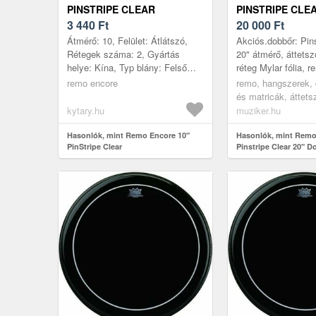
PINSTRIPE CLEAR
PINSTRIPE CLEA
3 440
Ft
DOBBŐR
20 000
Ft
Átmérő: 10, Felület: Átlátszó,
Akciós.dobbőr: Pins
Rétegek száma: 2, Gyártás
20" átmérő, áttetsző
helye: Kína, Typ blány: Felső
réteg Mylar fólia, 
hártya
hangolási stabilitá
remo encore
remo, hangszerek, 
hangolás esetén is 
és matricák, áttets
hangz...
transparent
kytary.hu
muziker.hu
Hasonlók, mint Remo Encore 10"
Hasonlók, mint Remo
PinStripe Clear
Pinstripe Clear 20" 