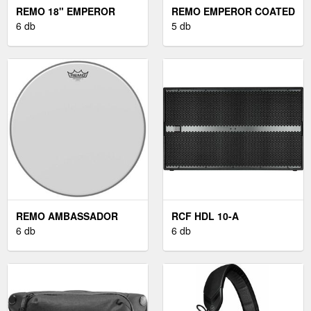
REMO 18" EMPEROR
REMO EMPEROR COATED
CLEAR
6 db
18''
5 db
REMO AMBASSADOR
RCF HDL 10-A
COATED 18''
6 db
6 db