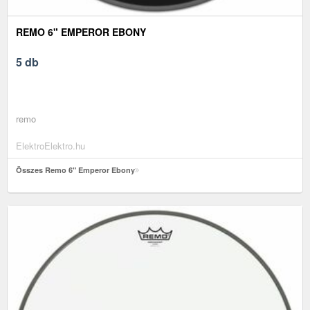
REMO 6" EMPEROR EBONY
5 db
remo
ElektroElektro.hu
Összes Remo 6" Emperor Ebony