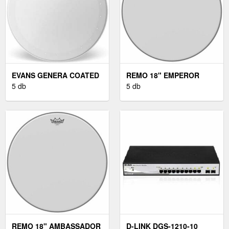
EVANS GENERA COATED
REMO 18" EMPEROR
14" DOBBŐR
5 db
COATED
5 db
REMO 18" AMBASSADOR
D-LINK DGS-1210-10