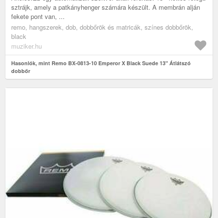
sztrájk, amely a patkányhenger számára készült. A membrán alján
fekete pont van, ...
remo, hangszerek, dob, dobbőrök és matricák, színes dobbőrök,
black
muziker.hu
Hasonlók, mint Remo BX-0813-10 Emperor X Black Suede 13" Átlátszó
dobbőr