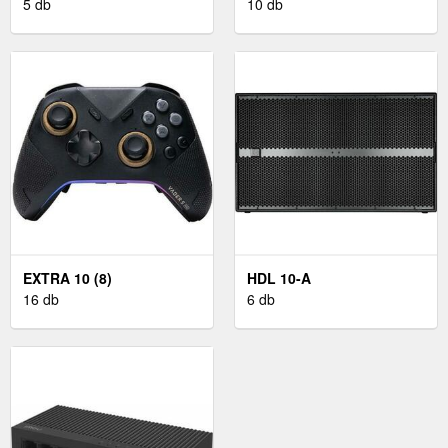
5 db
10 db
EXTRA 10 (8)
HDL 10-A
16 db
6 db