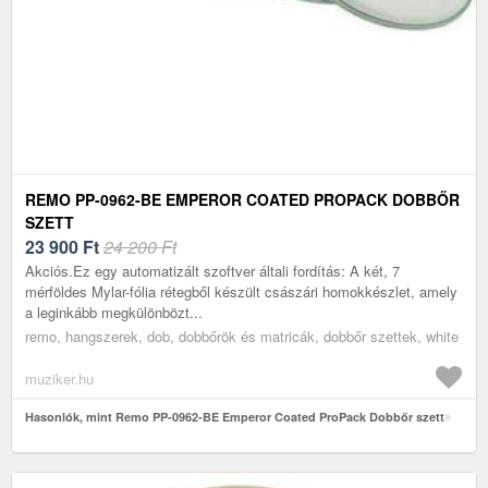
REMO PP-0962-BE EMPEROR COATED PROPACK DOBBŐR
SZETT
23 900
Ft
24 200 Ft
Akciós.Ez egy automatizált szoftver általi fordítás: A két, 7
mérföldes Mylar-fólia rétegből készült császári homokkészlet, amely
a leginkább megkülönbözt...
remo, hangszerek, dob, dobbőrök és matricák, dobbőr szettek, white
muziker.hu
Hasonlók, mint Remo PP-0962-BE Emperor Coated ProPack Dobbőr szett