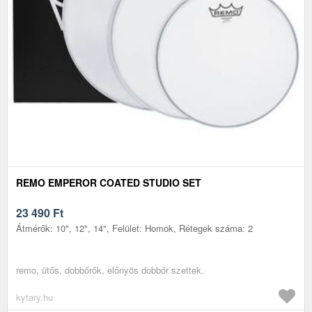
REMO EMPEROR COATED STUDIO SET
23 490
Ft
Átmérők: 10", 12", 14", Felület: Homok, Rétegek száma: 2
remo, ütős, dobbőrők, előnyös dobbőr szettek.
kytary.hu