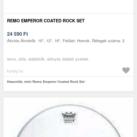
REMO EMPEROR COATED ROCK SET
24 590
Ft
Akciós.Átmérők: 10", 12", 16", Felület: Homok, Rétegek száma: 2
remo, ütős, dobbőrők, előnyös dobbőr szettek.
kytary.hu
Hasonlók, mint Remo Emperor Coated Rock Set