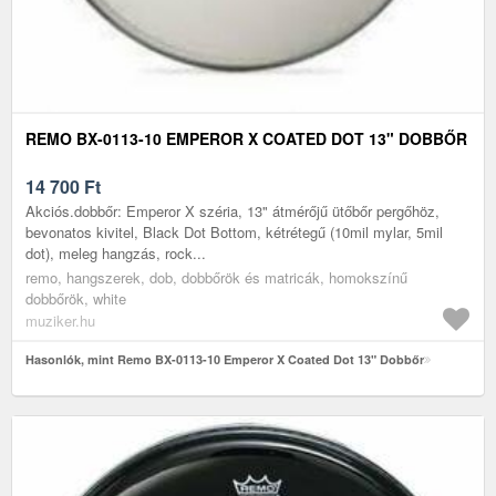
REMO BX-0113-10 EMPEROR X COATED DOT 13" DOBBŐR
14 700
Ft
Akciós.dobbőr: Emperor X széria, 13" átmérőjű ütőbőr pergőhöz,
bevonatos kivitel, Black Dot Bottom, kétrétegű (10mil mylar, 5mil
dot), meleg hangzás, rock...
remo, hangszerek, dob, dobbőrök és matricák, homokszínű
dobbőrök, white
muziker.hu
Hasonlók, mint Remo BX-0113-10 Emperor X Coated Dot 13" Dobbőr