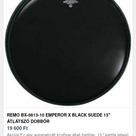
REMO BX-0813-10 EMPEROR X BLACK SUEDE 13"
ÁTLÁTSZÓ DOBBŐR
19 600
Ft
Akciós.Ez egy automatizált szoftver általi fordítás: 13 '' kettős rétegű