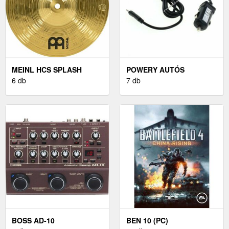
MEINL HCS SPLASH
POWERY AUTÓS
CINTÁNYÉR 10"
6 db
TÖLTŐKÁBEL HTC 10
7 db
BOSS AD-10
BEN 10 (PC)