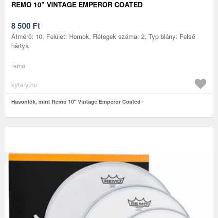
REMO 10" VINTAGE EMPEROR COATED
8 500
Ft
Átmérő: 10, Felület: Homok, Rétegek száma: 2, Typ blány: Felső
hártya
remo
kytary.hu
Hasonlók, mint Remo 10" Vintage Emperor Coated