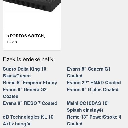
8 PORTOS SWITCH,
10/100MBPS
16 db
Ezek is érdekelhetik
Supro Delta King 10
Evans 8" Genera G1
Black/Cream
Coated
Remo 8" Emperor Ebony
Evans 22" EMAD Coated
Evans 8" Genera G2
Evans 8" G plus Coated
Coated
Evans 8" RESO 7 Coated
Meinl CC10DAS 10"
Splash cintányér
dB Technologies KL 10
Remo 13" PowerStroke 4
Aktív hangfal
Coated