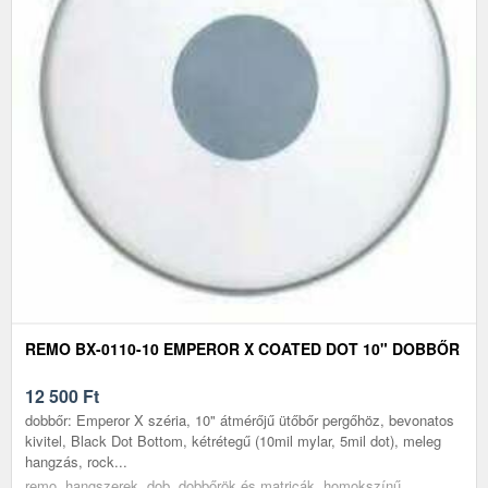
REMO BX-0110-10 EMPEROR X COATED DOT 10" DOBBŐR
12 500
Ft
dobbőr: Emperor X széria, 10" átmérőjű ütőbőr pergőhöz, bevonatos
kivitel, Black Dot Bottom, kétrétegű (10mil mylar, 5mil dot), meleg
hangzás, rock...
remo, hangszerek, dob, dobbőrök és matricák, homokszínű