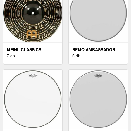
MEINL CLASSICS
REMO AMBASSADOR
CUSTOM 10'' DARK
7 db
COATED 13''
6 db
SPLASH