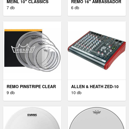
MEINL 10" CLASSICS
REMO 16" AMBASSADOR
CUSTOM DARK SPLASH
7 db
COATED
6 db
REMO PINSTRIPE CLEAR
ALLEN & HEATH ZED-10
ROCK
9 db
10 db