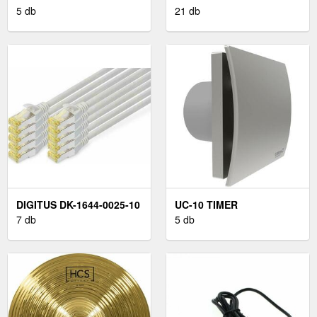
COATED
5 db
21 db
DIGITUS DK-1644-0025-10
UC-10 TIMER
7 db
5 db