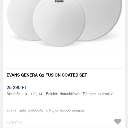
EVANS GENERA G2 FUSION COATED SET
25 290
Ft
Átmérők: 10", 12", 14", Felület: Homokfúvott, Rétegek száma: 2
evans, ütős, dobbőrők, előnyös dobbőr szettek.
kytary.hu