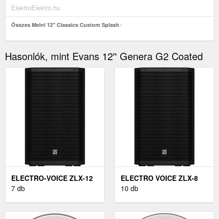
ElektroElektro.hu
Összes Meinl 12" Classics Custom Splash
Hasonlók, mint Evans 12'' Genera G2 Coated
ELECTRO-VOICE ZLX-12
ELECTRO VOICE ZLX-8
G2
7 db
G2 PASSZÍV HANGFAL
10 db