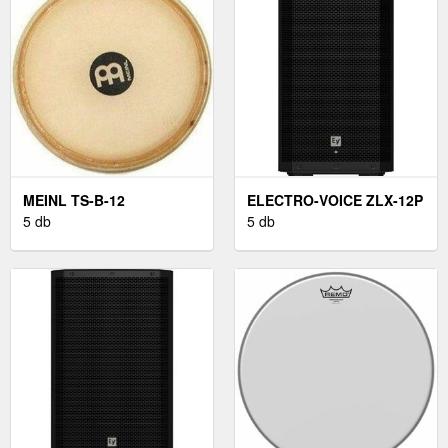
MEINL TS-B-12
ELECTRO-VOICE ZLX-12P
5 db
G2
5 db