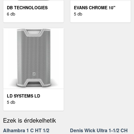
DB TECHNOLOGIES
EVANS CHROME 10"
OPERA 12 AKTÍV
6 db
FEKETE
5 db
HANGFAL
LD SYSTEMS LD
SYSTEMS ICOA 12 W
5 db
Ezek is érdekelhetik
Alhambra 1 C HT 1/2
Denis Wick Ultra 1-1/2 CH