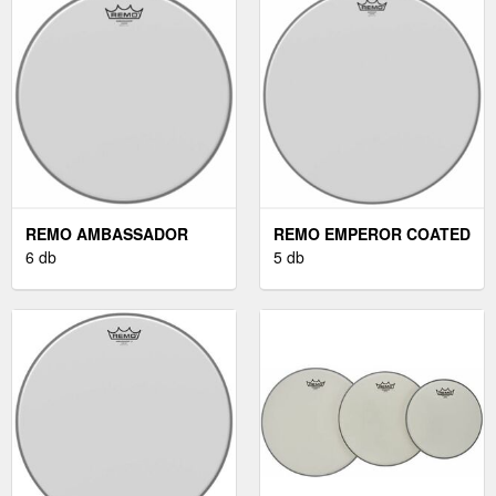
REMO AMBASSADOR
REMO EMPEROR COATED
COATED 13''
6 db
18''
5 db