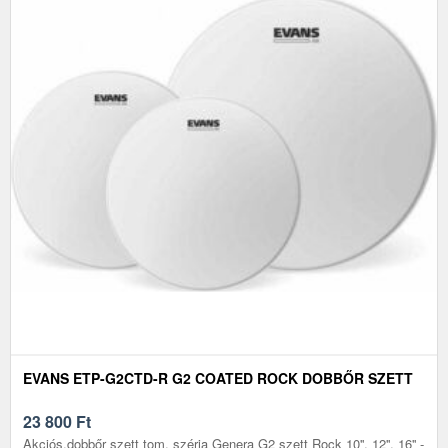
EVANS ETP-G2CTD-R G2 COATED ROCK DOBBŐR SZETT
23 800
Ft
Akciós.dobbőr szett tom, széria Genera G2 szett Rock 10'', 12'', 16'' -