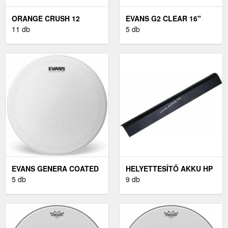
ORANGE CRUSH 12
EVANS G2 CLEAR 16"
TRANZISZTOROS
11 db
DOBBŐR
5 db
GITÁRKOMBÓK
EVANS GENERA COATED
HELYETTESÍTŐ AKKU HP
14" DOBBŐR
5 db
PROBOOK 450 G2
9 db