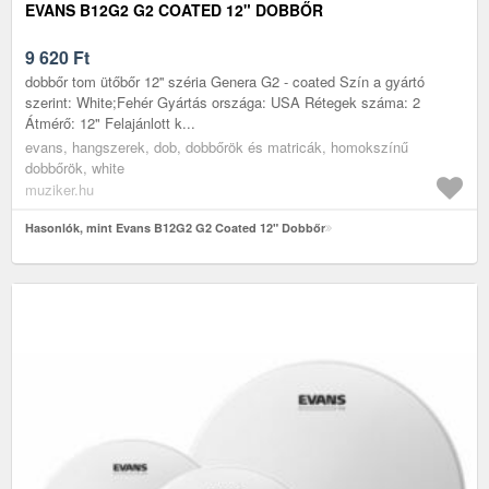
EVANS B12G2 G2 COATED 12" DOBBŐR
9 620
Ft
dobbőr tom ütőbőr 12'' széria Genera G2 - coated Szín a gyártó
szerint: White;Fehér Gyártás országa: USA Rétegek száma: 2
Átmérő: 12" Felajánlott k...
evans, hangszerek, dob, dobbőrök és matricák, homokszínű
dobbőrök, white
muziker.hu
Hasonlók, mint Evans B12G2 G2 Coated 12" Dobbőr