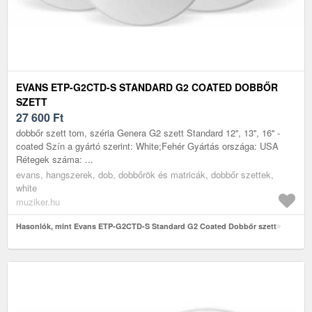
EVANS ETP-G2CTD-S STANDARD G2 COATED DOBBŐR
SZETT
27 600
Ft
dobbőr szett tom, széria Genera G2 szett Standard 12'', 13'', 16'' -
coated Szín a gyártó szerint: White;Fehér Gyártás országa: USA
Rétegek száma: ...
evans, hangszerek, dob, dobbőrök és matricák, dobbőr szettek,
white
muziker.hu
Hasonlók, mint Evans ETP-G2CTD-S Standard G2 Coated Dobbőr szett