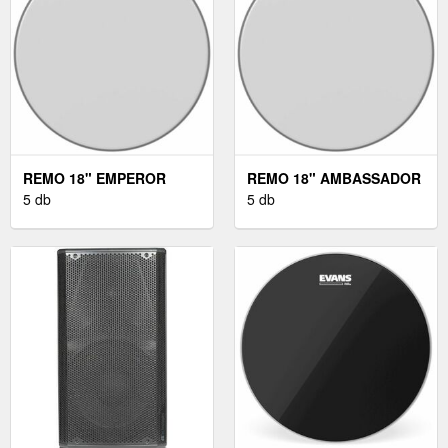
REMO 18" EMPEROR
REMO 18" AMBASSADOR
COATED
5 db
COATED
5 db