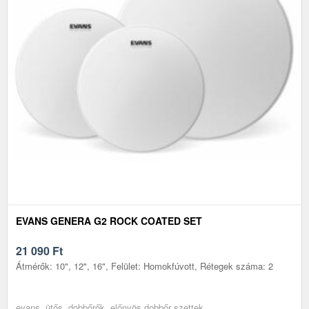
EVANS GENERA G2 ROCK COATED SET
21 090
Ft
Átmérők: 10", 12", 16", Felület: Homokfúvott, Rétegek száma: 2
evans, ütős, dobbőrők, előnyös dobbőr szettek.