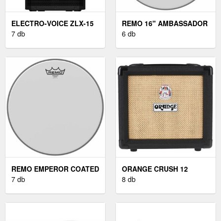
ELECTRO-VOICE ZLX-15
REMO 16" AMBASSADOR
G2
7 db
COATED
6 db
REMO EMPEROR COATED
ORANGE CRUSH 12
12''
7 db
BLACK
8 db