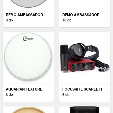
REMO AMBASSADOR
REMO AMBASSADOR
COATED 18''
6 db
COATED 10" DOBBŐR
10 db
AQUARIAN TEXTURE
FOCUSRITE SCARLETT
COATED 10" DOBBŐR
6 db
SOLO STUDIO 4TH GEN
6 db