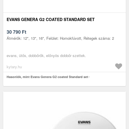
EVANS GENERA G2 COATED STANDARD SET
30 790
Ft
Átmérők: 12", 13", 16", Felület: Homokfúvott, Rétegek száma: 2
evans, ütős, dobbőrők, előnyös dobbőr szettek.
kytary.hu
Hasonlók, mint Evans Genera G2 coated Standard set