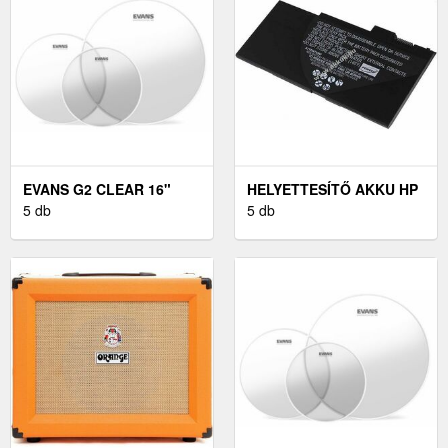
EVANS G2 CLEAR 16"
HELYETTESÍTŐ AKKU HP
ÁTLÁTSZÓ DOBBŐR
5 db
ELITEBOOK 745 G2
5 db