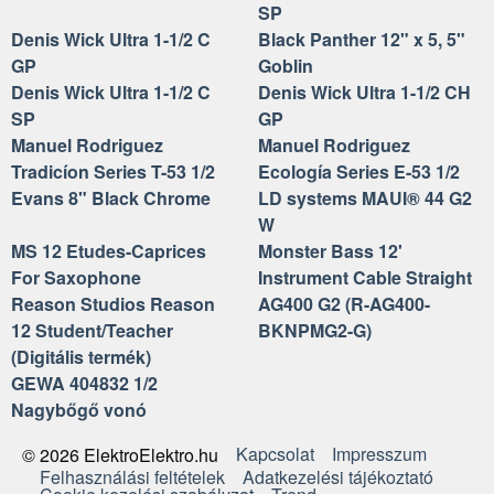
SP
Denis Wick Ultra 1-1/2 C
Black Panther 12" x 5, 5"
GP
Goblin
Denis Wick Ultra 1-1/2 C
Denis Wick Ultra 1-1/2 CH
SP
GP
Manuel Rodriguez
Manuel Rodriguez
Tradicíon Series T-53 1/2
Ecología Series E-53 1/2
Evans 8" Black Chrome
LD systems MAUI® 44 G2
W
MS 12 Etudes-Caprices
Monster Bass 12'
For Saxophone
Instrument Cable Straight
Reason Studios Reason
AG400 G2 (R-AG400-
12 Student/Teacher
BKNPMG2-G)
(Digitális termék)
GEWA 404832 1/2
Nagybőgő vonó
Kapcsolat
Impresszum
© 2026 ElektroElektro.hu
Felhasználási feltételek
Adatkezelési tájékoztató