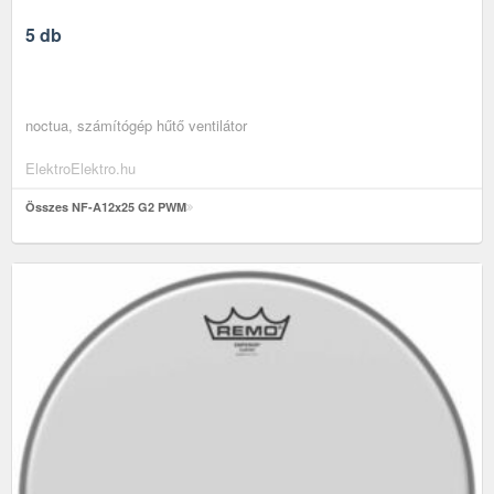
5 db
noctua, számítógép hűtő ventilátor
ElektroElektro.hu
Összes NF-A12x25 G2 PWM