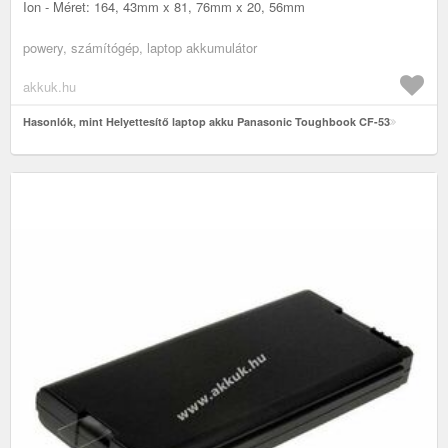
Ion - Méret: 164, 43mm x 81, 76mm x 20, 56mm
powery, számítógép, laptop akkumulátor
akkuk.hu
Hasonlók, mint Helyettesítő laptop akku Panasonic Toughbook CF-53