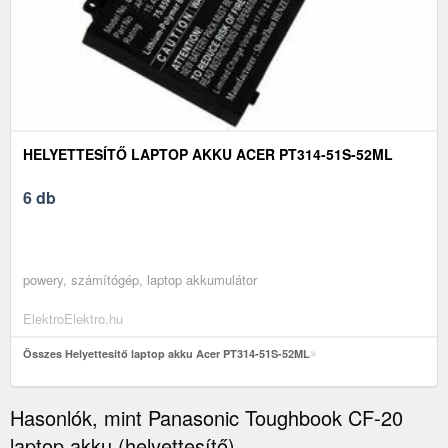
HELYETTESÍTŐ LAPTOP AKKU ACER PT314-51S-52ML
6 db
powery, számítógép, laptop akkumulátor
ElektroElektro.hu
Összes Helyettesítő laptop akku Acer PT314-51S-52ML
Hasonlók, mint Panasonic Toughbook CF-20
laptop akku (helyettesítő)