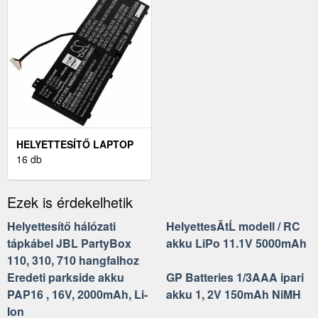
HELYETTESÍTŐ LAPTOP
AKKU ACER PREDATOR
16 db
TRITON 14 PT14-51
Ezek is érdekelhetik
Helyettesítő hálózati
HelyettesĂ­tĹ modell / RC
tápkábel JBL PartyBox
akku LiPo 11.1V 5000mAh
110, 310, 710 hangfalhoz
Eredeti parkside akku
GP Batteries 1/3AAA ipari
PAP16 , 16V, 2000mAh, Li-
akku 1, 2V 150mAh NiMH
Ion