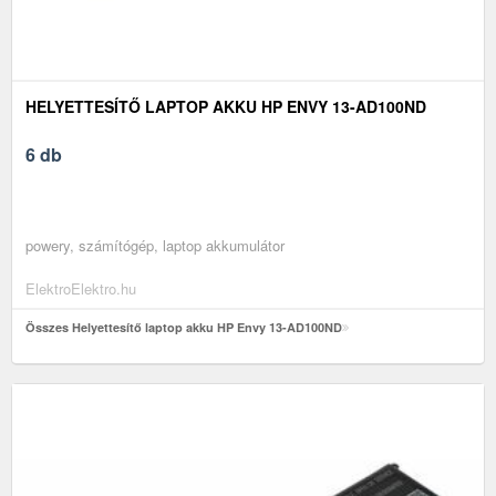
HELYETTESÍTŐ LAPTOP AKKU HP ENVY 13-AD100ND
6 db
powery, számítógép, laptop akkumulátor
ElektroElektro.hu
Összes Helyettesítő laptop akku HP Envy 13-AD100ND