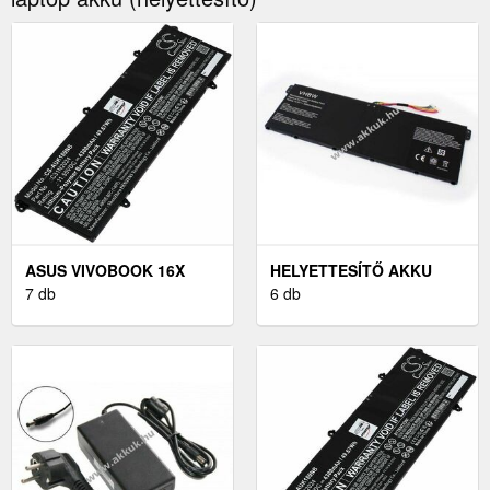
ASUS VIVOBOOK 16X
HELYETTESÍTŐ AKKU
K3605ZV LAPTOP AKKU
7 db
ACER CHROMEBOOK
6 db
(HELYETTESÍTŐ)
CB3-531