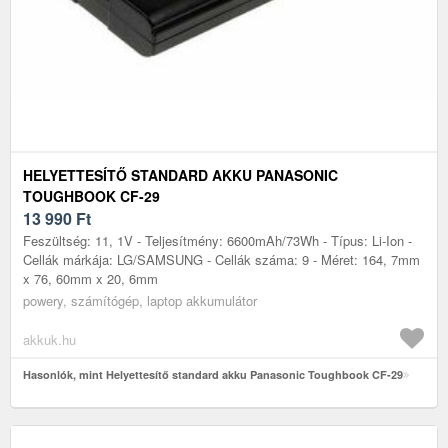
HELYETTESÍTŐ STANDARD AKKU PANASONIC
TOUGHBOOK CF-29
13 990
Ft
Feszültség: 11, 1V - Teljesítmény: 6600mAh/73Wh - Típus: Li-Ion -
Cellák márkája: LG/SAMSUNG - Cellák száma: 9 - Méret: 164, 7mm
x 76, 60mm x 20, 6mm
powery, számítógép, laptop akkumulátor
akkuk.hu
Hasonlók, mint Helyettesítő standard akku Panasonic Toughbook CF-29