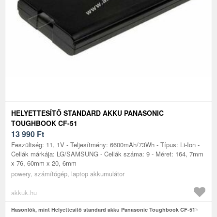
HELYETTESÍTŐ STANDARD AKKU PANASONIC
TOUGHBOOK CF-51
13 990
Ft
Feszültség: 11, 1V - Teljesítmény: 6600mAh/73Wh - Típus: Li-Ion -
Cellák márkája: LG/SAMSUNG - Cellák száma: 9 - Méret: 164, 7mm
x 76, 60mm x 20, 6mm
powery, számítógép, laptop akkumulátor
akkuk.hu
Hasonlók, mint Helyettesítő standard akku Panasonic Toughbook CF-51