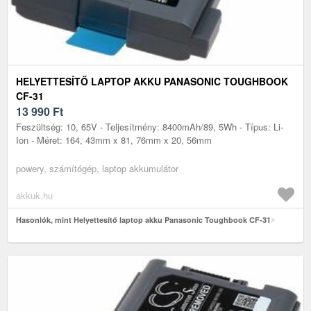
HELYETTESÍTŐ LAPTOP AKKU PANASONIC TOUGHBOOK
CF-31
13 990
Ft
Feszültség: 10, 65V - Teljesítmény: 8400mAh/89, 5Wh - Típus: Li-
Ion - Méret: 164, 43mm x 81, 76mm x 20, 56mm
powery, számítógép, laptop akkumulátor
akkuk.hu
Hasonlók, mint Helyettesítő laptop akku Panasonic Toughbook CF-31