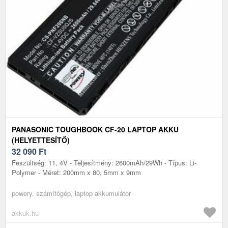
PANASONIC TOUGHBOOK CF-20 LAPTOP AKKU
(HELYETTESÍTŐ)
32 090
Ft
Feszültség: 11, 4V - Teljesítmény: 2600mAh/29Wh - Típus: Li-
Polymer - Méret: 200mm x 80, 5mm x 9mm
powery, számítógép, laptop akkumulátor
akkuk.hu