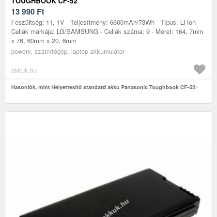
TOUGHBOOK CF-52
13 990
Ft
Feszültség: 11, 1V - Teljesítmény: 6600mAh/73Wh - Típus: Li-Ion -
Cellák márkája: LG/SAMSUNG - Cellák száma: 9 - Méret: 164, 7mm
x 76, 60mm x 20, 6mm
powery, számítógép, laptop akkumulátor
akkuk.hu
Hasonlók, mint Helyettesítő standard akku Panasonic Toughbook CF-52