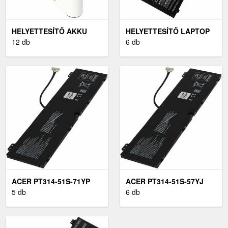
HELYETTESÍTŐ AKKU
HELYETTESÍTŐ LAPTOP
CASIO EXILIM ZOOM EX-
12 db
AKKU ACER PT314-51S-
6 db
Z57
57YJ
ACER PT314-51S-71YP
ACER PT314-51S-57YJ
LAPTOP AKKU
5 db
LAPTOP AKKU
6 db
(HELYETTESÍTŐ)
(HELYETTESÍTŐ)