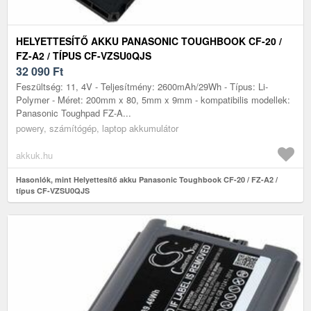
HELYETTESÍTŐ AKKU PANASONIC TOUGHBOOK CF-20 /
FZ-A2 / TÍPUS CF-VZSU0QJS
32 090
Ft
Feszültség: 11, 4V - Teljesítmény: 2600mAh/29Wh - Típus: Li-
Polymer - Méret: 200mm x 80, 5mm x 9mm - kompatibilis modellek:
Panasonic Toughpad FZ-A...
powery, számítógép, laptop akkumulátor
akkuk.hu
Hasonlók, mint Helyettesítő akku Panasonic Toughbook CF-20 / FZ-A2 /
típus CF-VZSU0QJS