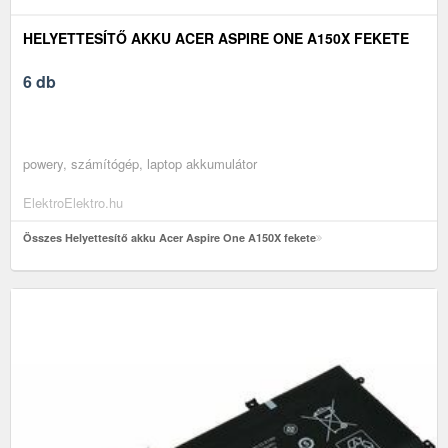
HELYETTESÍTŐ AKKU ACER ASPIRE ONE A150X FEKETE
6 db
powery, számítógép, laptop akkumulátor
ElektroElektro.hu
Összes Helyettesítő akku Acer Aspire One A150X fekete