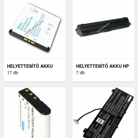
HELYETTESÍTŐ AKKU
HELYETTESÍTŐ AKKU HP
SONY-ERICSSON XPERIA
17 db
TÍPUS 593554-001
7 db
X1