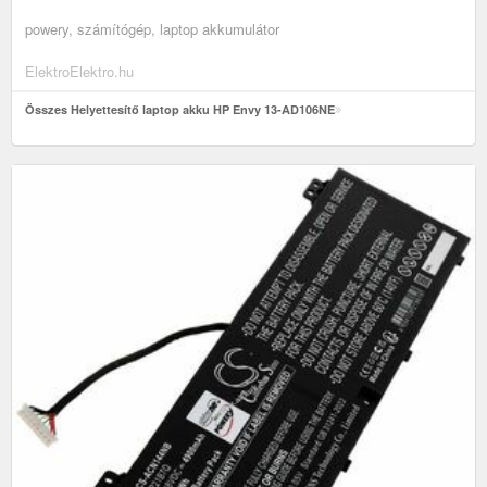
powery, számítógép, laptop akkumulátor
ElektroElektro.hu
Összes Helyettesítő laptop akku HP Envy 13-AD106NE