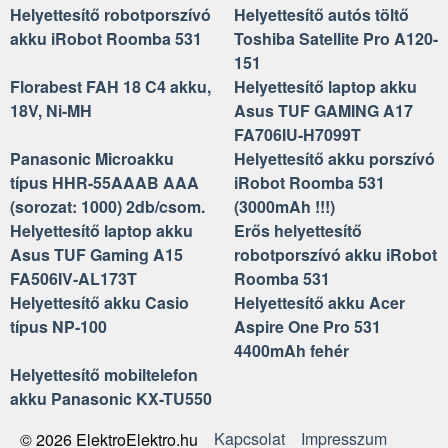
Helyettesítő robotporszívó
Helyettesítő autós töltő
akku iRobot Roomba 531
Toshiba Satellite Pro A120-
151
Florabest FAH 18 C4 akku,
Helyettesítő laptop akku
18V, Ni-MH
Asus TUF GAMING A17
FA706IU-H7099T
Panasonic Microakku
Helyettesítő akku porszívó
típus HHR-55AAAB AAA
iRobot Roomba 531
(sorozat: 1000) 2db/csom.
(3000mAh !!!)
Helyettesítő laptop akku
Erős helyettesítő
Asus TUF Gaming A15
robotporszívó akku iRobot
FA506IV-AL173T
Roomba 531
Helyettesítő akku Casio
Helyettesítő akku Acer
típus NP-100
Aspire One Pro 531
4400mAh fehér
Helyettesítő mobiltelefon
akku Panasonic KX-TU550
Kapcsolat
Impresszum
© 2026 ElektroElektro.hu