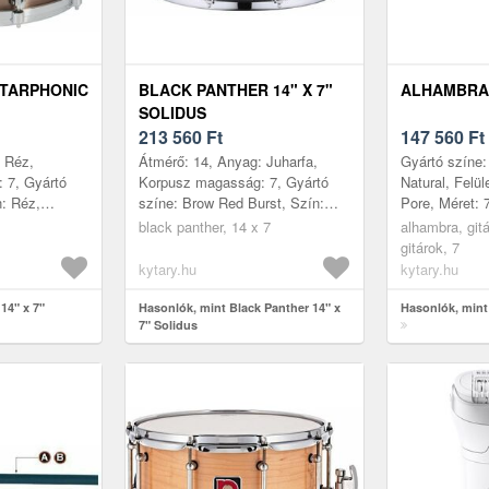
 STARPHONIC
BLACK PANTHER 14" X 7"
ALHAMBRA 
SOLIDUS
213 560
Ft
147 560
Ft
 Réz,
Átmérő: 14, Anyag: Juharfa,
Gyártó színe:
 7, Gyártó
Korpusz magasság: 7, Gyártó
Natural, Felül
n: Réz,
színe: Brow Red Burst, Szín:
Pore, Méret: 
án
Barna, Gyártás helye: Kína
Korpusz: Félm
black panther, 14 x 7
alhambra, git
Cédrusfa-mass
gitárok, 7
kytary.hu
kytary.hu
14" x 7"
Hasonlók, mint Black Panther 14" x
Hasonlók, mint
7" Solidus