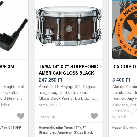
 M/F 3M
TAMA 14" X 7" STARPHONIC
D'ADDARIO
AMERICAN GLOSS BLACK
WALNUT BURL
247 250
Ft
3 400
Ft
 - Megbízható
Átmérő: 14, Anyag: Dió, Korpusz
Akciós.Kemén
 helyzetben!
magasság: 7, Gyártó színe:
Feltekerés: H
ord ideális
Gloss Black Walnut Burl, Szín:
wound), Anyag
pi eszközeid
Barna
Mag: Acél, Be
 kábel,
tama, 14 x 7
d'addario, gitá
látásáh...
(ball end), G
tartozékok, h
Húro...
gitárhoz, 7- é
kytary.hu
kytary.hu
gitárokhoz
/7 to C13 M/F
Hasonlók, mint Tama 14" x 7"
Hasonlók, mint
Starphonic American Gloss Black