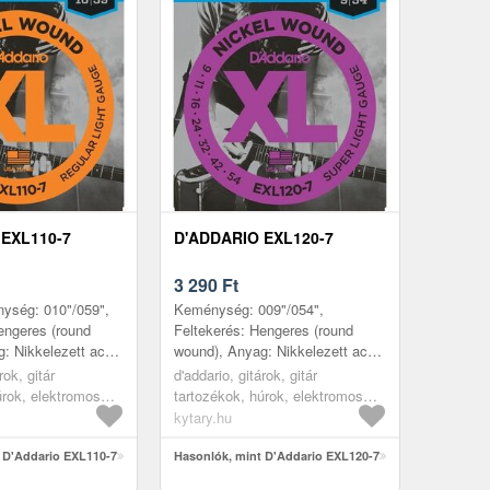
 EXL110-7
D'ADDARIO EXL120-7
3 290
Ft
ység: 010"/059",
Keménység: 009"/054",
engeres (round
Feltekerés: Hengeres (round
: Nikkelezett acél,
wound), Anyag: Nikkelezett acél,
fejezés: Golyó
Mag: Acél, Befejezés: Golyó
rok, gitár
d'addario, gitárok, gitár
yártás helye: USA,
(ball end), Gyártás helye: USA,
úrok, elektromos
tartozékok, húrok, elektromos
Húro...
s többhúrú
gitárhoz, 7- és többhúrú
kytary.hu
gitárokhoz
 D'Addario EXL110-7
Hasonlók, mint D'Addario EXL120-7