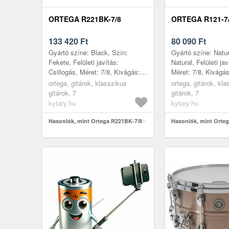
ORTEGA R221BK-7/8
ORTEGA R121-7
133 420
Ft
80 090
Ft
Gyártó színe: Black, Szín:
Gyártó színe: Natur
Fekete, Felületi javítás:
Natural, Felületi jav
Csillogás, Méret: 7/8, Kivágás:
Méret: 7/8, Kivágá
Nem, Korpusz: Rétegelt, Első
Korpusz: Rétegelt, 
ortega, gitárok, klasszikus
ortega, gitárok, kl
lap: Lucfenyő, Hátsó lap:
Lucfenyő, Hátsó la
gitárok, 7
gitárok, 7
Mahagón...
Mahagóni,...
kytary.hu
kytary.hu
Hasonlók, mint Ortega R221BK-7/8
Hasonlók, mint Orteg