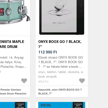
ENISTA MAPLE
ONYX BOOX GO 7 BLACK,
NARE DRUM
7"
112 990
Ft
tmérő: 14, Anyag:
Ebook olvasó ONYX BOOX GO
tás helye: Kína,
7 BLACK, 7": ONYX BOOX GO
 Pistachio, Korpusz
7 - 7"-es fekete-fehér e-book-
olvasó kompakt méretekkelAz
7
onyx, telefon, tablet, okosóra, e-
ONYX BOOX GO 7 BLACK egy
book olvasók
7"-es e-book...
alza.hu
 Premier Genista
Hasonlók, mint ONYX BOOX GO 7
 Snare Drum Pistachio
BLACK, 7"