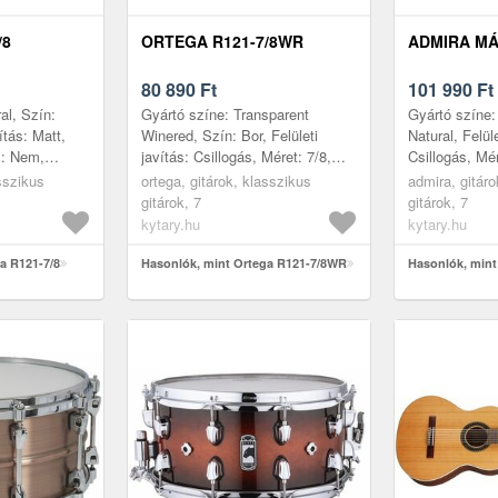
/8
ORTEGA R121-7/8WR
ADMIRA MÁ
80 890
Ft
101 990
Ft
al, Szín:
Gyártó színe: Transparent
Gyártó színe:
ítás: Matt,
Winered, Szín: Bor, Felületi
Natural, Felüle
s: Nem,
javítás: Csillogás, Méret: 7/8,
Csillogás, Mér
Első lap:
Kivágás: Nem, Korpusz:
Nem, Korpusz
asszikus
ortega, gitárok, klasszikus
admira, gitáro
p:
Rétegelt, Első lap: Lucfenyő,
lap: Cédrusfa
gitárok, 7
gitárok, 7
Hátsó l...
kytary.hu
kytary.hu
a R121-7/8
Hasonlók, mint Ortega R121-7/8WR
Hasonlók, mint