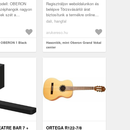
Modell: OBERON
Regisztráljon weboldalunkon és
középhangok nagyon
belépve Törzsvásárlói árat
tek szét a
biztosítunk a termékre online
 énekhanggal
vásárlás megrendelés esetén! Az
dali, hangfal
ashangok, főleg a
OBERON GRAND VOKAL egy
telj...
arukereso.hu
t OBERON 1 Black
Hasonlók, mint Oberon Grand Vokal
center
EATRE BAR 7 +
ORTEGA R122-7/8