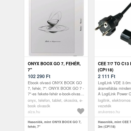
ONYX BOOX GO 7, FEHÉR,
CEE 7/7 TO C13
7"
(CP118)
102 290
Ft
2 111
Ft
Ebook olvasó ONYX BOOX GO
LogiLink VDE 3.0m
7, fehér, 7": ONYX BOOX GO 7 -
áramellátás minden
7"-es fekete-fehér e-book-olvasó
A LogiLink Power C
kompakt méretekkelAz ONYX
megoldás mindenna
onyx, telefon, tablet, okosóra, e-
logilink, elektromos
BOOX GO 7 WHITE egy 7"-os e-
biztonságos áramel
book olvasók
vezeték
boo...
alza.hu
arukereso.hu
Hasonlók, mint ONYX BOOX GO 7,
Hasonlók, mint CEE 7
fehér, 7"
3m (CP118)