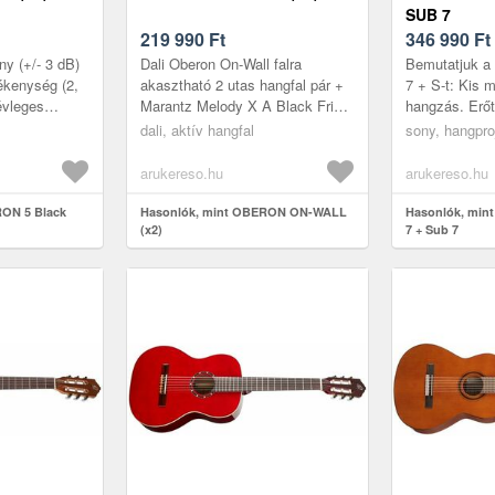
SUB 7
219 990
Ft
346 990
Ft
ny (+/- 3 dB)
Dali Oberon On-Wall falra
Bemutatjuk a 
ékenység (2,
akasztható 2 utas hangfal pár +
7 + S-t: Kis 
évleges
Marantz Melody X A Black Fridy
hangzás. Erőt
ximális
akcióban rendelhető November
innovatív 360
dali, aktív hangfal
sony, hangpro
22. -től. Ekkor jelenik meg a...
Mapping techn
.
Son...
arukereso.hu
arukereso.hu
RON 5 Black
Hasonlók, mint OBERON ON-WALL
Hasonlók, mint
(x2)
7 + Sub 7