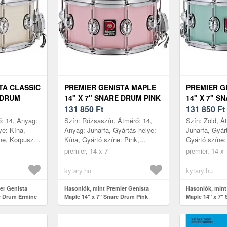
TA CLASSIC
PREMIER GENISTA MAPLE
PREMIER G
 DRUM
14" X 7" SNARE DRUM PINK
14" X 7" S
131 850
Ft
PISTACHIO
131 850
Ft
: 14, Anyag:
Szín: Rózsaszín, Átmérő: 14,
Szín: Zöld, Á
ye: Kína,
Anyag: Juharfa, Gyártás helye:
Juharfa, Gyár
ne, Korpusz
Kína, Gyártó színe: Pink,
Gyártó színe:
Korpusz magasság: 7
magasság: 7
premier, 14 x 7
premier, 14 x 
kytary.hu
kytary.hu
er Genista
Hasonlók, mint Premier Genista
Hasonlók, mint
re Drum Ermine
Maple 14" x 7" Snare Drum Pink
Maple 14" x 7"