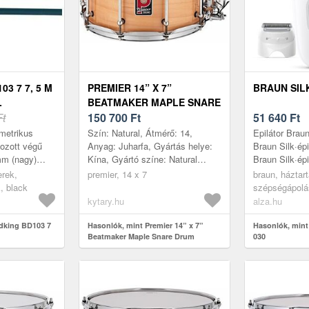
3 7 7, 5 M
PREMIER 14” X 7”
BRAUN SILK
L
BEATMAKER MAPLE SNARE
Ft
DRUM
150 700
Ft
51 640
Ft
metrikus
Szín: Natural, Átmérő: 14,
Epilátor Braun
yozott végű
Anyag: Juharfa, Gyártás helye:
Braun Silk·épi
mm (nagy)
Kína, Gyártó színe: Natural
Braun Silk·épi
m (nagy)
Lacquer, Korpusz magasság: 7
klasszikus ott
rek,
premier, 14 x 7
braun, háztart
ág: 7, 5 m,
amelyet testre 
, black
szépségápolá
epilátorok
kytary.hu
alza.hu
dking BD103 7
Hasonlók, mint Premier 14” x 7”
Hasonlók, mint 
Beatmaker Maple Snare Drum
030