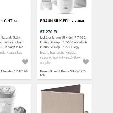
1 C HT 7/8
BRAUN SILK·ÉPIL 7 7-060
57 270
Ft
 Natural, Szín:
Epilátor Braun Silk·épil 7 7-060:
eti javítás: Open
Braun Silk·épil 7 7-060 epilátorA
7/8, Kivágás: Nem,
Braun Silk·épil 7 7-060 egy
asszív, Első lap:
klasszikus otthoni epilátor,
árok, klasszikus
braun, háztartási kisgép,
zív, Hátsó...
amelyet testre és inti...
szépségápolási készülékek,
epilátorok
alza.hu
 Alhambra 1 C HT 7/8
Hasonlók, mint Braun Silk·épil 7 7-
060