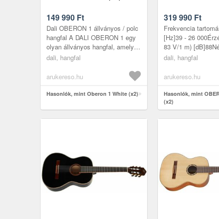
149 990
Ft
319 990
Ft
Dali OBERON 1 állványos / polc
Frekvencia tartomá
hangfal A DALI OBERON 1 egy
[Hz]39 - 26 000Érz
olyan állványos hangfal, amely
83 V/1 m) [dB]88N
méretéhez képest meglepően
impedancia [O]6Ma
dali, hangfal
dali, hangfal
nagy hangzást produkál. Az
hangnyomásszint
OBE...
[dB]108Ajánlott er..
arukereso.hu
arukereso.hu
Hasonlók, mint Oberon 1 White (x2)
Hasonlók, mint OBE
(x2)