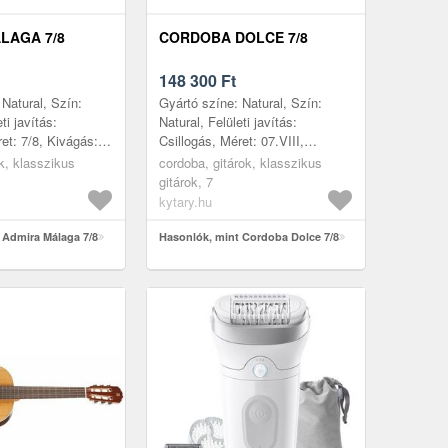
LAGA 7/8
CORDOBA DOLCE 7/8
148 300
Ft
 Natural, Szín:
Gyártó színe: Natural, Szín:
ti javítás:
Natural, Felületi javítás:
et: 7/8, Kivágás:
Csillogás, Méret: 07.VIII,
: Félmasszív, Első
Kivágás: Nem, Korpusz:
k, klasszikus
cordoba, gitárok, klasszikus
-masszív, Hátsó...
Félmasszív, Első lap: Cédrusfa-
gitárok, 7
masszív, H...
kytary.hu
 Admira Málaga 7/8
Hasonlók, mint Cordoba Dolce 7/8