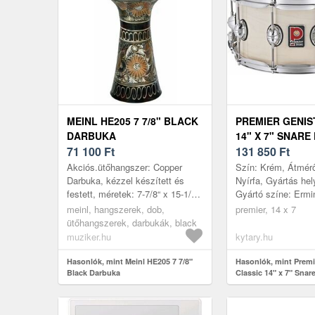
MEINL HE205 7 7/8" BLACK
PREMIER GENIS
DARBUKA
14" X 7" SNARE
71 100
Ft
ERMINE
131 850
Ft
Akciós.ütőhangszer: Copper
Szín: Krém, Átmérő
Darbuka, kézzel készített és
Nyírfa, Gyártás hel
festett, méretek: 7-7/8“ x 15-1/2“,
Gyártó színe: Ermi
ajándék dobbőr és hordtáska
magasság: 7
meinl, hangszerek, dob,
premier, 14 x 7
Szín a gyártó szerint:
ütőhangszerek, darbukák, black
Black;Feket...
muziker.hu
kytary.hu
Hasonlók, mint Meinl HE205 7 7/8"
Hasonlók, mint Premi
Black Darbuka
Classic 14" x 7" Sna