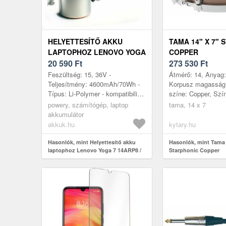
HELYETTESÍTŐ AKKU
TAMA 14" X 7"
LAPTOPHOZ LENOVO YOGA
COPPER
7 14ARP8 / YOGA 7 14IRL8 /
20 590
Ft
273 530
Ft
YOGA 7 14IML9 / TÍPUS
Feszültség: 15, 36V -
Átmérő: 14, Anyag:
L22M4PA1
Teljesítmény: 4600mAh/70Wh -
Korpusz magasság:
Típus: Li-Polymer - kompatibilis
színe: Copper, Szí
modellek: Lenovo Yoga 7-
Gyártás helye: Jap
powery, számítógép, laptop
tama, 14 x 7
14ARP8 (Type 82YM) 7-14IRL8
akkumulátor
(Type 82YL)...
akkuk.hu
kytary.hu
Hasonlók, mint Helyettesítő akku
Hasonlók, mint Tama 
laptophoz Lenovo Yoga 7 14ARP8 /
Starphonic Copper
Yoga 7 14IRL8 / Yoga 7 14IML9 / típus
L22M4PA1