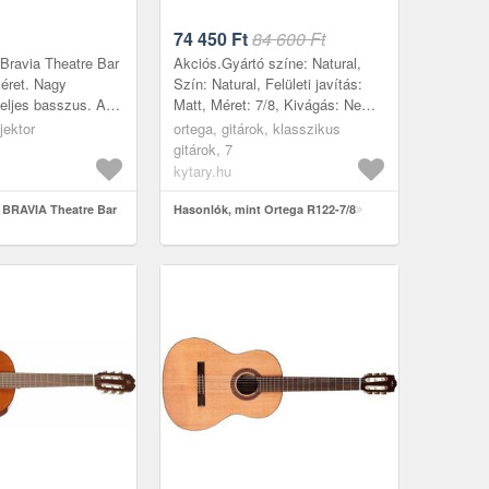
74 450
Ft
84 600 Ft
Bravia Theatre Bar
Akciós.Gyártó színe: Natural,
méret. Nagy
Szín: Natural, Felületi javítás:
eljes basszus. Az
Matt, Méret: 7/8, Kivágás: Nem,
 Spatial Sound
Korpusz: Rétegelt, Első lap:
jektor
ortega, gitárok, klasszikus
ológiával ez a
Cédrusfa, Hátsó lap:
gitárok, 7
Mahagóni,...
kytary.hu
 BRAVIA Theatre Bar
Hasonlók, mint Ortega R122-7/8