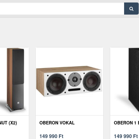
UT (X2)
OBERON VOKAL
OBERON 1 
149 990
Ft
149 990
Ft