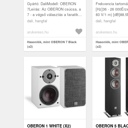
Gyártó: DaliModell: OBERON
Frekvencia tartomá
7Leírás: Az OBERON csúcsa, a
[Hz]36 - 26 000Érz
7 - a végső választás a fanatikus
83 V/1 m) [dB]88.
audio rajongók számára. A
impedancia [O]6Ma
dali, hangfal
dali, hangfal
magas minőség érdekében
hangnyomásszint
komprom...
[dB]110Ajánlott ...
arukereso.hu
arukereso.hu
Hasonlók, mint OBERON 7 Black
Hasonlók, mint OBE
(x2)
(x2)
OBERON 1 WHITE (X2)
OBERON 5 BLAC