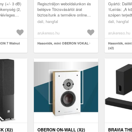
ny (+/- 3 dB)
Regisztráljon weboldalunkon és
Gyártó: Dali
ékenység (2,
belépve Törzsvásárlói árat
1Leírás: „A 
5Névleges
biztosítunk a termékre online
szépen terjed
ximális
vásárlás megrendelés esetén! A
levegőben az
dali, hangfal
dali, hangfal
DALI OBERON VOKAL precíz,
együtt, a mag
ti...
cintányér...
arukereso.hu
arukereso.hu
RON 7 Walnut
Hasonlók, mint OBERON VOKAL
Hasonlók, min
(x2)
K (X2)
OBERON ON-WALL (X2)
BRAVIA TH