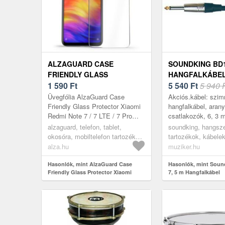
ALZAGUARD CASE
SOUNDKING BD10
FRIENDLY GLASS
HANGFALKÁBE
PROTECTOR XIAOMI REDMI
1 590
Ft
5 540
Ft
5 940 
NOTE 7 / 7 LTE / 7 PRO 2.5D
Üvegfólia AlzaGuard Case
Akciós.kábel: szim
ÜVEGFÓLIA
Friendly Glass Protector Xiaomi
hangfalkábel, aran
Redmi Note 7 / 7 LTE / 7 Pro
csatlakozók, 6, 3 
2.5D üvegfólia: Není vyplněn
monó jack / 6, 3 m
alzaguard, telefon, tablet,
soundking, hangsze
Alternativní text k fotografii!M...
monó jack, hosszús
okosóra, mobiltelefon tartozékok,
tartozékok, kábelek
átmérő: 7 mm...
üvegfóliák
alza.hu
muziker.hu
Hasonlók, mint AlzaGuard Case
Hasonlók, mint Soun
Friendly Glass Protector Xiaomi
7, 5 m Hangfalkábel
Redmi Note 7 / 7 LTE / 7 Pro 2.5D
üvegfólia