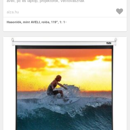
aveli, pc és laptop, projektorok, vetítővásznak
alza.hu
Hasonlók, mint AVELI, rolós, 119", 1: 1