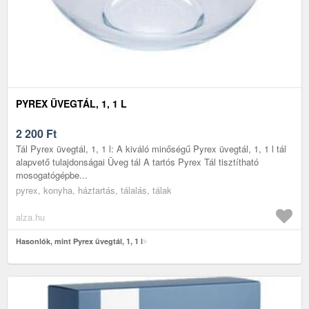
PYREX ÜVEGTÁL, 1, 1 L
2 200
Ft
Tál Pyrex üvegtál, 1, 1 l: A kiváló minőségű Pyrex üvegtál, 1, 1 l tál
alapvető tulajdonságai Üveg tál A tartós Pyrex Tál tisztítható
mosogatógépbe...
pyrex, konyha, háztartás, tálalás, tálak
alza.hu
Hasonlók, mint Pyrex üvegtál, 1, 1 l