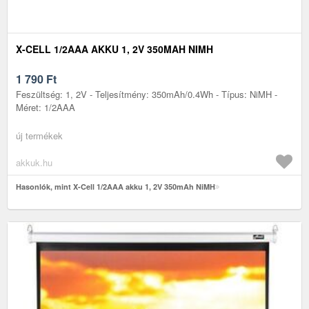
X-CELL 1/2AAA AKKU 1, 2V 350MAH NIMH
1 790
Ft
Feszültség: 1, 2V - Teljesítmény: 350mAh/0.4Wh - Típus: NiMH -
Méret: 1/2AAA
új termékek
akkuk.hu
Hasonlók, mint X-Cell 1/2AAA akku 1, 2V 350mAh NiMH