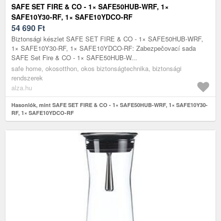
SAFE SET FIRE & CO - 1× SAFE50HUB-WRF, 1×
SAFE10Y30-RF, 1× SAFE10YDCO-RF
54 690
Ft
Biztonsági készlet SAFE SET FIRE & CO - 1× SAFE50HUB-WRF,
1× SAFE10Y30-RF, 1× SAFE10YDCO-RF: Zabezpečovací sada
SAFE Set Fire & CO - 1× SAFE50HUB-W...
safe home, okosotthon, okos biztonságtechnika, biztonsági
rendszerek
alza.hu
Hasonlók, mint SAFE SET FIRE & CO - 1× SAFE50HUB-WRF, 1× SAFE10Y30-
RF, 1× SAFE10YDCO-RF