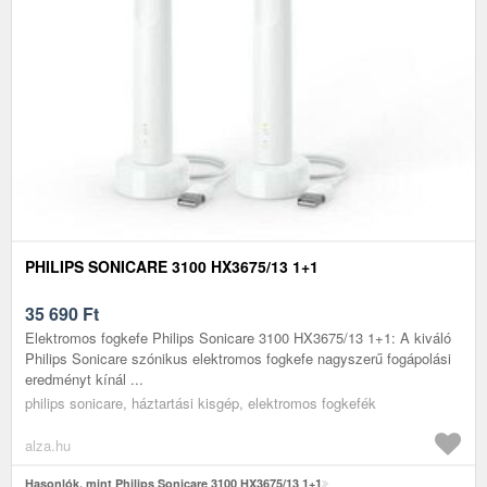
PHILIPS SONICARE 3100 HX3675/13 1+1
35 690
Ft
Elektromos fogkefe Philips Sonicare 3100 HX3675/13 1+1: A kiváló
Philips Sonicare szónikus elektromos fogkefe nagyszerű fogápolási
eredményt kínál ...
philips sonicare, háztartási kisgép, elektromos fogkefék
alza.hu
Hasonlók, mint Philips Sonicare 3100 HX3675/13 1+1