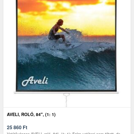
AVELI, ROLÓ, 84", (1: 1)
25 860
Ft
Vetítővászon AVELI, roló, 84", (1: 1): Falra vetíteni nem tiltott, de