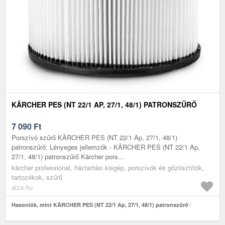
KÄRCHER PES (NT 22/1 AP, 27/1, 48/1) PATRONSZŰRŐ
7 090
Ft
Porszívó szűrő KÄRCHER PES (NT 22/1 Ap, 27/1, 48/1)
patronszűrő: Lényeges jellemzők - KÄRCHER PES (NT 22/1 Ap,
27/1, 48/1) patronszűrő Kärcher pors...
kärcher professional, háztartási kisgép, porszívók és gőztisztítók,
tartozékok, szűrő
alza.hu
Hasonlók, mint KÄRCHER PES (NT 22/1 Ap, 27/1, 48/1) patronszűrő