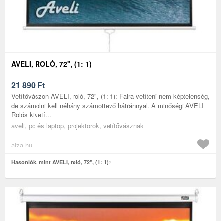
AVELI, ROLÓ, 72", (1: 1)
21 890
Ft
Vetítővászon AVELI, roló, 72", (1: 1): Falra vetíteni nem képtelenség,
de számolni kell néhány számottevő hátránnyal. A minőségi AVELI
Rolós kivetí...
aveli, pc és laptop, projektorok, vetítővásznak
alza.hu
Hasonlók, mint AVELI, roló, 72", (1: 1)