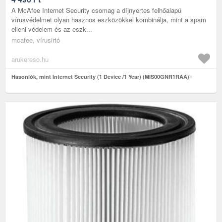
A McAfee Internet Security csomag a díjnyertes felhőalapú
vírusvédelmet olyan hasznos eszközökkel kombinálja, mint a spam
elleni védelem és az eszk...
mcafee, vírusirtó
arukereso.hu
Hasonlók, mint Internet Security (1 Device /1 Year) (MIS00GNR1RAA)