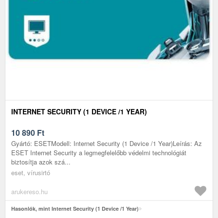
INTERNET SECURITY (1 DEVICE /1 YEAR)
10 890
Ft
Gyártó: ESETModell: Internet Security (1 Device /1 Year)Leírás: Az
ESET Internet Security a legmegfelelőbb védelmi technológiát
biztosítja azok szá...
eset, vírusirtó
arukereso.hu
Hasonlók, mint Internet Security (1 Device /1 Year)