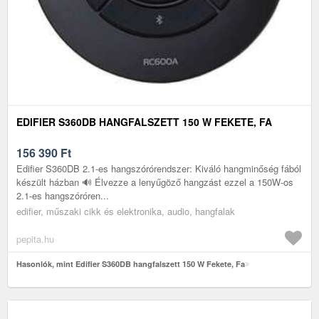
EDIFIER S360DB HANGFALSZETT 150 W FEKETE, FA
156 390
Ft
Edifier S360DB 2.1-es hangszórórendszer: Kiváló hangminőség fából
készült házban 🔊 Élvezze a lenyűgöző hangzást ezzel a 150W-os
2.1-es hangszóróren...
edifier, műszaki cikk és elektronika, audio, hangfalak
pepita.hu
Hasonlók, mint Edifier S360DB hangfalszett 150 W Fekete, Fa