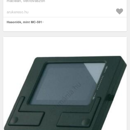
maclean, vetítővászon
arukereso.hu
Hasonlók, mint MC-591