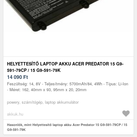
HELYETTESÍTŐ LAPTOP AKKU ACER PREDATOR 15 G9-
591-79CP / 15 G9-591-79K
14 090
Ft
Feszültség: 14, 8V - Teljesítmény: 5700mAh/84, 4Wh - Típus: Li-Ion
- Méret: 162, 40mm x 93, 95mm x 20, 20mm
powery, számítógép, laptop akkumulátor
akkuk.hu
Hasonlók, mint Helyettesítő laptop akku Acer Predator 15 G9-591-79CP / 15
G9-591-79K