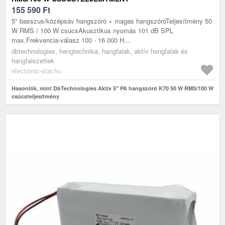
155 590
Ft
5" basszus/középsáv hangszóró + magas hangszóróTeljesítmény 50
W RMS / 100 W csúcsAkusztikus nyomás 101 dB SPL
max.Frekvencia-válasz 100 - 16 000 H...
dbtechnologies, hangtechnika, hangfalak, aktív hangfalak és
hangfalszettek
electronic-star.hu
Hasonlók, mint DbTechnologies Aktív 5" PA hangszóró K70 50 W RMS/100 W
csúcsteljesítmény