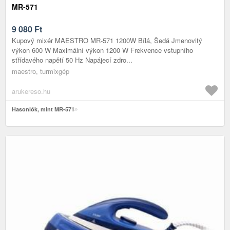
MR-571
9 080
Ft
Kupový mixér MAESTRO MR-571 1200W Bílá, Šedá Jmenovitý
výkon 600 W Maximální výkon 1200 W Frekvence vstupního
střídavého napětí 50 Hz Napájecí zdro...
maestro, turmixgép
arukereso.hu
Hasonlók, mint MR-571