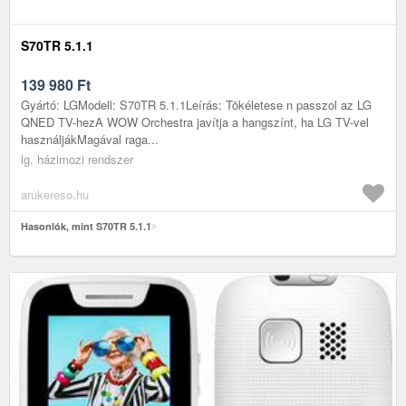
S70TR 5.1.1
139 980
Ft
Gyártó: LGModell: S70TR 5.1.1Leírás: Tökéletese n passzol az LG
QNED TV-hezA WOW Orchestra javítja a hangszínt, ha LG TV-vel
használjákMagával raga...
lg, házimozi rendszer
arukereso.hu
Hasonlók, mint S70TR 5.1.1