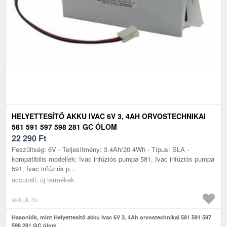
HELYETTESÍTŐ AKKU IVAC 6V 3, 4AH ORVOSTECHNIKAI
581 591 597 598 281 GC ÓLOM
22 290
Ft
Feszültség: 6V - Teljesítmény: 3.4Ah/20.4Wh - Típus: SLA -
kompatibilis modellek: Ivac infúziós pumpa 581, Ivac infúziós pumpa
591, Ivac infúziós p...
accucell, új termékek
akkuk.hu
Hasonlók, mint Helyettesítő akku Ivac 6V 3, 4Ah orvostechnikai 581 591 597
598 281 GC ólom