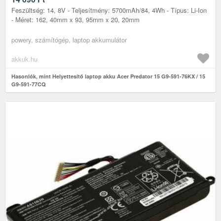
Feszültség: 14, 8V - Teljesítmény: 5700mAh/84, 4Wh - Típus: Li-Ion
- Méret: 162, 40mm x 93, 95mm x 20, 20mm
powery, számítógép, laptop akkumulátor
akkuk.hu
Hasonlók, mint Helyettesítő laptop akku Acer Predator 15 G9-591-76KX / 15
G9-591-77CQ