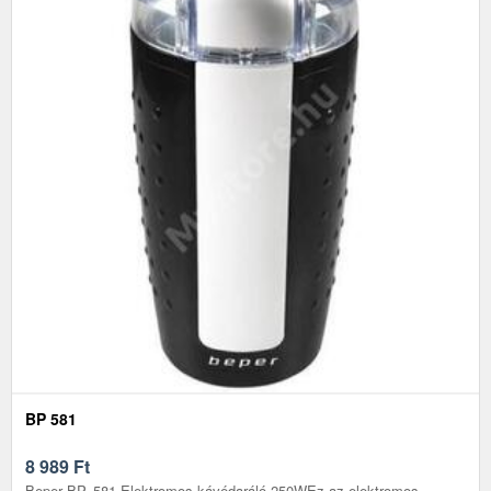
BP 581
8 989
Ft
Beper BP. 581 Elektromos kávédaráló 250WEz az elektromos