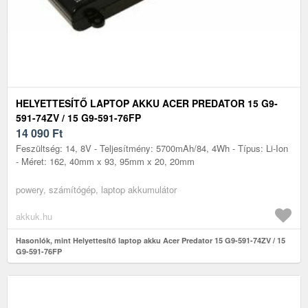
HELYETTESÍTŐ LAPTOP AKKU ACER PREDATOR 15 G9-
591-74ZV / 15 G9-591-76FP
14 090
Ft
Feszültség: 14, 8V - Teljesítmény: 5700mAh/84, 4Wh - Típus: Li-Ion
- Méret: 162, 40mm x 93, 95mm x 20, 20mm
powery, számítógép, laptop akkumulátor
akkuk.hu
Hasonlók, mint Helyettesítő laptop akku Acer Predator 15 G9-591-74ZV / 15
G9-591-76FP