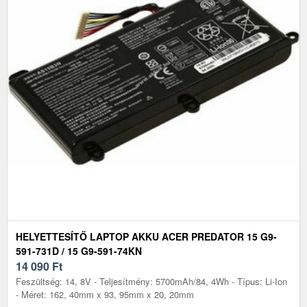
HELYETTESÍTŐ LAPTOP AKKU ACER PREDATOR 15 G9-
591-731D / 15 G9-591-74KN
14 090
Ft
Feszültség: 14, 8V - Teljesítmény: 5700mAh/84, 4Wh - Típus: Li-Ion
- Méret: 162, 40mm x 93, 95mm x 20, 20mm