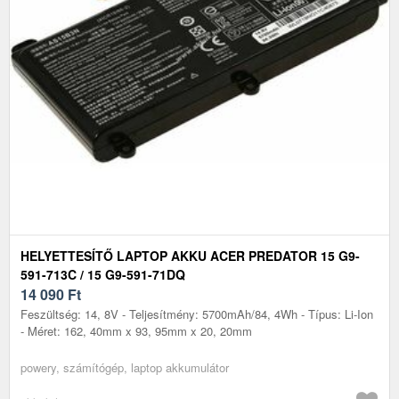
HELYETTESÍTŐ LAPTOP AKKU ACER PREDATOR 15 G9-
591-713C / 15 G9-591-71DQ
14 090
Ft
Feszültség: 14, 8V - Teljesítmény: 5700mAh/84, 4Wh - Típus: Li-Ion
- Méret: 162, 40mm x 93, 95mm x 20, 20mm
powery, számítógép, laptop akkumulátor