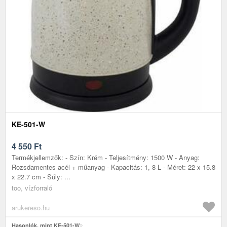
KE-501-W
4 550
Ft
Termékjellemzők: - Szín: Krém - Teljesítmény: 1500 W - Anyag:
Rozsdamentes acél + műanyag - Kapacitás: 1, 8 L - Méret: 22 x 15.8
x 22.7 cm - Súly: ...
too, vízforraló
arukereso.hu
Hasonlók, mint KE-501-W