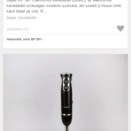
kávédaráló szükséges mindenki számára, aki szereti a frissen őrölt
kávé illatát és ízét. R...
beper, kávédaráló
arukereso.hu
Hasonlók, mint BP 581