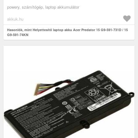
powery, számítógép, laptop akkumulátor
akkuk.hu
Hasonlók, mint Helyettesítő laptop akku Acer Predator 15 G9-591-731D / 15
G9-591-74KN