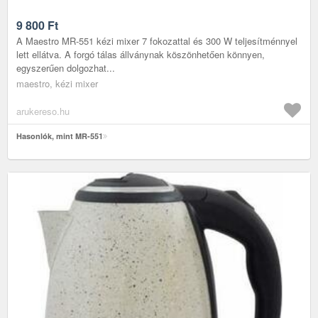
9 800
Ft
A Maestro MR-551 kézi mixer 7 fokozattal és 300 W teljesítménnyel
lett ellátva. A forgó tálas állványnak köszönhetően könnyen,
egyszerűen dolgozhat...
maestro, kézi mixer
arukereso.hu
Hasonlók, mint MR-551