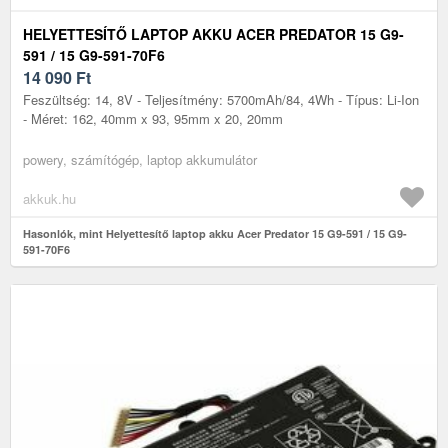
HELYETTESÍTŐ LAPTOP AKKU ACER PREDATOR 15 G9-
591 / 15 G9-591-70F6
14 090
Ft
Feszültség: 14, 8V - Teljesítmény: 5700mAh/84, 4Wh - Típus: Li-Ion
- Méret: 162, 40mm x 93, 95mm x 20, 20mm
powery, számítógép, laptop akkumulátor
akkuk.hu
Hasonlók, mint Helyettesítő laptop akku Acer Predator 15 G9-591 / 15 G9-
591-70F6