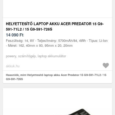
HELYETTESÍTŐ LAPTOP AKKU ACER PREDATOR 15 G9-
591-71L2 / 15 G9-591-726S
14 090
Ft
Feszültség: 14, 8V - Teljesítmény: 5700mAh/84, 4Wh - Típus: Li-Ion
- Méret: 162, 40mm x 93, 95mm x 20, 20mm
powery, számítógép, laptop akkumulátor
akkuk.hu
Hasonlók, mint Helyettesítő laptop akku Acer Predator 15 G9-591-71L2 / 15
G9-591-726S