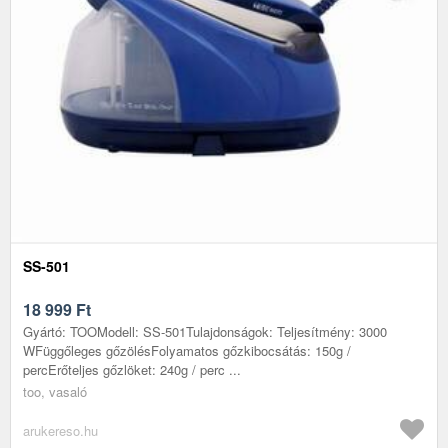
SS-501
18 999
Ft
Gyártó: TOOModell: SS-501Tulajdonságok: Teljesítmény: 3000
WFüggőleges gőzölésFolyamatos gőzkibocsátás: 150g /
percErőteljes gőzlöket: 240g / perc ...
too, vasaló
arukereso.hu