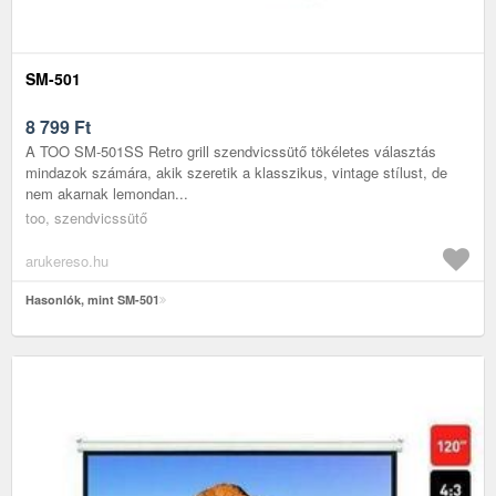
SM-501
8 799
Ft
A TOO SM-501SS Retro grill szendvicssütő tökéletes választás
mindazok számára, akik szeretik a klasszikus, vintage stílust, de
nem akarnak lemondan...
too, szendvicssütő
arukereso.hu
Hasonlók, mint SM-501