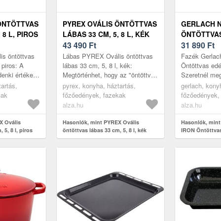
ÖNTÖTTVAS
PYREX OVÁLIS ÖNTÖTTVAS
GERLACH N
 8 L, PIROS
LÁBAS 33 CM, 5, 8 L, KÉK
ÖNTÖTTVAS
43 490
Ft
5 L
31 890
Ft
s öntöttvas
Lábas PYREX Ovális öntöttvas
Fazék Gerla
 piros: A
lábas 33 cm, 5, 8 l, kék:
Öntöttvas edé
nki értékelni
Megtörténhet, hogy az "öntöttvas
Szeretnél meg
egészségesen
lábas" szókapcsolat hallatán a
minőségi étel
artás,
pyrex, konyha, háztartás,
gerlach, kony
an főz...
régimódi lábas jut eszedbe, ...
Ebben az es
kak
főzőedények, fazekak
főzőedények,
edény l...
alza.hu
alza.hu
X Ovális
Hasonlók, mint PYREX Ovális
Hasonlók, min
 5, 8 l, piros
öntöttvas lábas 33 cm, 5, 8 l, kék
IRON Öntöttvas