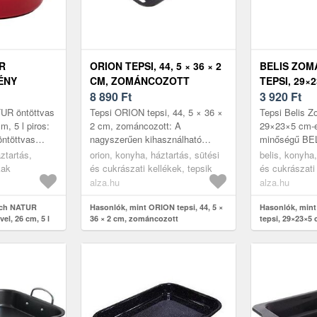
R
ORION TEPSI, 44, 5 × 36 × 2
BELIS ZO
ÉNY
CM, ZOMÁNCOZOTT
TEPSI, 29×
, 5 L PIROS
8 890
Ft
MÉRET
3 920
Ft
UR öntöttvas
Tepsi ORION tepsi, 44, 5 × 36 ×
Tepsi Belis Z
m, 5 l piros:
2 cm, zománcozott: A
29×23×5 cm-e
ntöttvas
nagyszerűen kihasználható
minőségű BEL
íti a
ORION tepsi sokoldalúan és
nélkülözhetet
ztartás,
orion, konyha, háztartás, sütési
belis, konyha,
változatosan használható. Az
konyhában. 
kak
és cukrászati kellékek, tepsik
és cukrászati 
alacsony per...
peremmel rend
alza.hu
alza.hu
ach NATUR
Hasonlók, mint ORION tepsi, 44, 5 ×
Hasonlók, mint
el, 26 cm, 5 l
36 × 2 cm, zománcozott
tepsi, 29×23×5