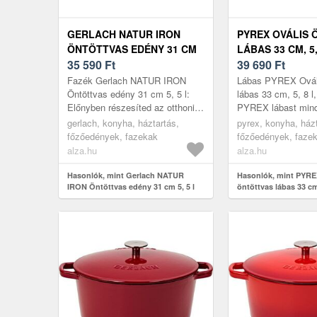
GERLACH NATUR IRON
PYREX OVÁLIS 
ÖNTÖTTVAS EDÉNY 31 CM
LÁBAS 33 CM, 5,
5, 5 L
35 590
Ft
39 690
Ft
Fazék Gerlach NATUR IRON
Lábas PYREX Ováli
Öntöttvas edény 31 cm 5, 5 l:
lábas 33 cm, 5, 8 l,
Előnyben részesíted az otthoni
PYREX lábast minde
főzést? Akkor ez a GERLACH
fogja, aki szeret 
gerlach, konyha, háztartás,
pyrex, konyha, házt
edény biztosan jól fog jönni. A
és környezettudatos
főzőedények, fazekak
főzőedények, faze
pr...
alza.hu
alza.hu
Hasonlók, mint Gerlach NATUR
Hasonlók, mint PYRE
IRON Öntöttvas edény 31 cm 5, 5 l
öntöttvas lábas 33 cm,