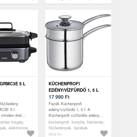
ionális öntöttvas
 GRMC3E 5 L
KÜCHENPROFI
EDÉNY/VÍZFÜRDŐ 1, 5 L
17 990
Ft
 főzőedény
Fazék Küchenprofi
MC3E 5 l:
edény/vízfürdő 1, 5 l: A
 minden étel
Küchenprofi vízfürdős edény
nyben készülhetne
elegáns, kiváló minőségű
tartási kisgép,
küchenprofi, konyha, háztartás,
inart multifunkciós
rozsdamentes acélból készült
pek, elektromos
főzőedények, fazekak
.
konyhai segédeszköz, a...
alza.hu