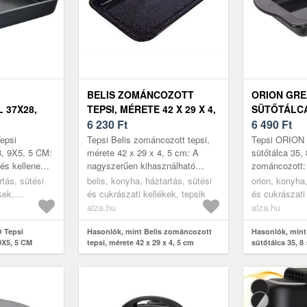
BELIS ZOMÁNCOZOTT
ORION GRE
 37X28,
TEPSI, MÉRETE 42 X 29 X 4,
SÜTŐTÁLCA 
5 CM
6 230
Ft
CM, ZOMÁ
6 490
Ft
epsi
Tepsi Belis zománcozott tepsi,
Tepsi ORION 
8, 9X5, 5 CM:
mérete 42 x 29 x 4, 5 cm: A
sütőtálca 35,
és kellene
nagyszerűen kihasználható
zománcozott:
 A sütőedény
BELIS tepsi az összes
ORION tepsi 
rtás, sütési
belis, konyha, háztartás, sütési
orion, konyha,
t, amely
konyhában ott kell, hogy legyen
egyetlen kon
kek,
és cukrászati kellékek, tepsik
és cukrászati 
a szekré...
magasabb pe.
alza.hu
alza.hu
 Tepsi
Hasonlók, mint Belis zománcozott
Hasonlók, min
9X5, 5 CM
tepsi, mérete 42 x 29 x 4, 5 cm
sütőtálca 35, 8 
zománcozott