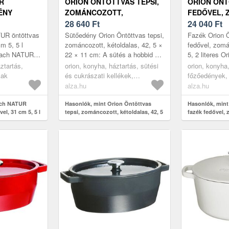
R
ORION ÖNTÖTTVAS TEPSI,
ORION ÖNT
ÉNY
ZOMÁNCOZOTT,
FEDŐVEL, 
5, 5 L
KÉTOLDALAS, 42, 5 × 22 ×
28 640
Ft
5, 2 L
24 040
Ft
11 CM
UR öntöttvas
Sütőedény Orion Öntöttvas tepsi,
Fazék Orion Ö
m 5, 5 l
zománcozott, kétoldalas, 42, 5 ×
fedővel, zomá
rlach NATUR
22 × 11 cm: A sütés a hobbid és
5, 2 literes 
vális edény
szeretnél egy új sütőedényt?
öntöttvas edé
ztartás,
orion, konyha, háztartás, sütési
orion, konyha,
litást a...
Kiváló minőségű öntö...
választás külö
kak
és cukrászati kellékek,
főzőedények,
sütőedények
alza.hu
alza.hu
ach NATUR
Hasonlók, mint Orion Öntöttvas
Hasonlók, mint
el, 31 cm 5, 5 l
tepsi, zománcozott, kétoldalas, 42, 5
fazék fedővel, 
× 22 × 11 cm