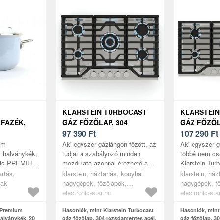
KLARSTEIN TURBOCAST
KLARSTEI
FAZÉK,
GÁZ FŐZŐLAP, 304
GÁZ FŐZŐL
 CM, 3, 5 L
ROZSDAMENTES ACÉL, 5
97 390
Ft
ROZSDAMEN
107 290
Ft
ÉGŐ, PROFESSZIONÁLIS
ÉGŐ, PROF
um
Aki egyszer gázlángon főzött, az
Aki egyszer g
ÖNTÖTTVAS TARTÓ, WOK-
ÖNTÖTTVAS
, halványkék,
tudja: a szabályozó minden
többé nem cse
Belis PREMIUM
mozdulata azonnal érezhető a
Klarstein Tur
ÉGŐ
ÉGŐ
hagyományos
lángon. A Klarstein Turbocast 5
beépíthető gá
artás,
klarstein, háztartás, konyhai
klarstein, ház
funkcionalitás
égős beépíthető gázfőzőlap...
reagál minde
kak
nagygépek, főzőlapok,
nagygépek, f
a l...
gázfőzőlapok
gázfőzőlapok
electronic-star.hu
electronic-sta
s Premium
Hasonlók, mint Klarstein Turbocast
Hasonlók, mint
alványkék, 20
gáz főzőlap, 304 rozsdamentes acél,
gáz főzőlap, 3