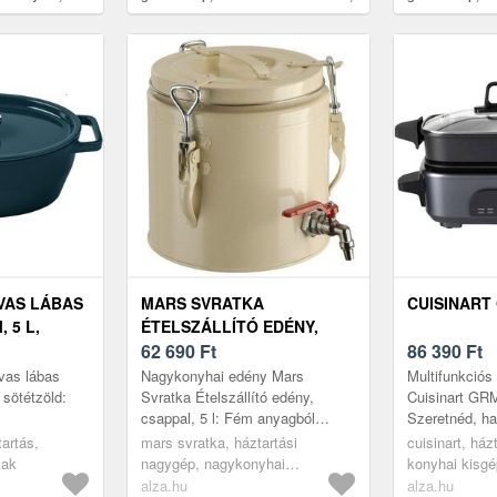
5 égő, professzionális öntöttvas
5 égő, professz
tartó, wok-égő
tartó, wok-égő
VAS LÁBAS
MARS SVRATKA
CUISINART
 5 L,
ÉTELSZÁLLÍTÓ EDÉNY,
CSAPPAL, 5 L
62 690
Ft
86 390
Ft
vas lábas
Nagykonyhai edény Mars
Multifunkciós
 sötétzöld:
Svratka Ételszállító edény,
Cuisinart GR
csappal, 5 l: Fém anyagból
Szeretnéd, ha
készítették. A számodra
egyetlen edé
artás,
mars svratka, háztartási
cuisinart, ház
megfelelő gasztro edényt
el? Ezen Cuis
kak
nagygép, nagykonyhai
konyhai kisgé
űrtartalom szerint i...
elektromos f..
berendezések, ételszállítók,
edények
alza.hu
alza.hu