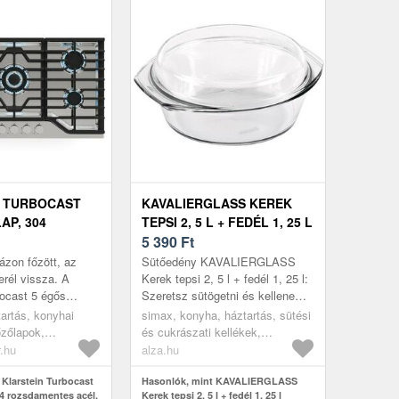
N TURBOCAST
KAVALIERGLASS KEREK
AP, 304
TEPSI 2, 5 L + FEDÉL 1, 25 L
TES ACÉL, 5
5 390
Ft
ESSZIONÁLIS
ázon főzött, az
Sütőedény KAVALIERGLASS
 TARTÓ, WOK-
rél vissza. A
Kerek tepsi 2, 5 l + fedél 1, 25 l:
bocast 5 égős
Szeretsz sütögetni és kellene
zfőzőlap azonnal
egy új sütőedény? A klassz
tartás, konyhai
simax, konyha, háztartás, sütési
n kézmozdulatára –
KAVALIERGLASS Kerek tepsi 2,
őzőlapok,
és cukrászati kellékek,
5...
sütőedények
r.hu
alza.hu
 Klarstein Turbocast
Hasonlók, mint KAVALIERGLASS
04 rozsdamentes acél,
Kerek tepsi 2, 5 l + fedél 1, 25 l