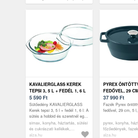
alumínium
cm, 3, 5 l
KAVALIERGLASS KEREK
PYREX ÖNTÖTT
TEPSI 3, 5 L + FEDÉL 1, 6 L
FEDŐVEL, 29 CM,
5 590
Ft
SÖTÉTZÖLD
37 990
Ft
Sütőedény KAVALIERGLASS
Fazék Pyrex öntött
Kerek tepsi 3, 5 l + fedél 1, 6 l: A
fedővel, 29 cm, 5 l,
sütés a hobbid és szeretnél egy
szuper sütőedényt? A minőségi
simax, konyha, háztartás, sütési
pyrex, konyha, házt
KAVALIERGLASS Kerek teps...
és cukrászati kellékek,
főzőedények, faze
sütőedények
alza.hu
alza.hu