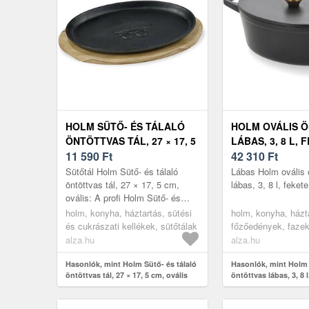
HOLM SÜTŐ- ÉS TÁLALÓ
HOLM OVÁLIS 
ÖNTÖTTVAS TÁL, 27 × 17, 5
LÁBAS, 3, 8 L, 
CM, OVÁLIS
11 590
Ft
42 310
Ft
Sütőtál Holm Sütő- és tálaló
Lábas Holm ovális 
öntöttvas tál, 27 × 17, 5 cm,
lábas, 3, 8 l, fekete
ovális: A profi Holm Sütő- és
tálaló öntöttvas tál, 27 × 17, 5
holm, konyha, háztartás, sütési
holm, konyha, házt
cm, ovális termék leglény...
és cukrászati kellékek, sütőtálak
főzőedények, faze
alza.hu
alza.hu
Hasonlók, mint Holm Sütő- és tálaló
Hasonlók, mint Holm 
öntöttvas tál, 27 × 17, 5 cm, ovális
öntöttvas lábas, 3, 8 l