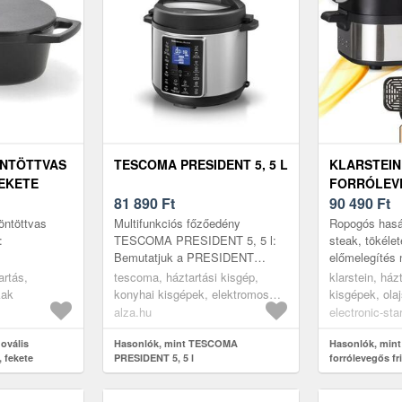
ÖNTÖTTVAS
TESCOMA PRESIDENT 5, 5 L
KLARSTEIN
FEKETE
FORRÓLEV
81 890
Ft
GRILLEL, 15
90 490
Ft
GRILLKOSÁR
öntöttvas
Multifunkciós főzőedény
Ropogós hasá
SÜTŐKOSÁ
:
TESCOMA PRESIDENT 5, 5 l:
steak, tökélet
Bemutatjuk a PRESIDENT
előmelegítés n
multifunkcionális elektromos
egyáltalán ola
artás,
tescoma, háztartási kisgép,
klarstein, ház
gyorsfőző edényt, amely
Combo Air ötvö
kak
konyhai kisgépek, elektromos
kisgépek, ola
egyaránt lenyűgözi a ...
edények
alza.hu
electronic-sta
ovális
Hasonlók, mint TESCOMA
Hasonlók, mint
, fekete
PRESIDENT 5, 5 l
forrólevegős fri
5 l grillkosár, 2
program