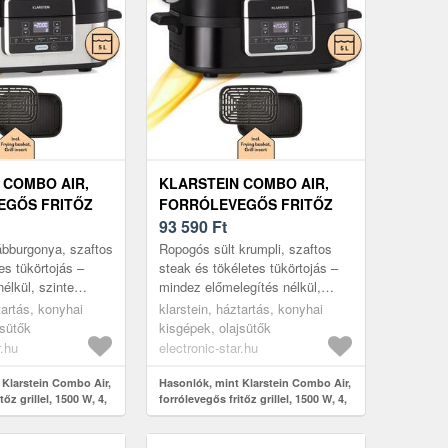
 COMBO AIR,
KLARSTEIN COMBO AIR,
EGŐS FRITŐZ
FORRÓLEVEGŐS FRITŐZ
00 W, 4, 5 L
GRILLEL, 1500 W, 4, 5 L
93 590
Ft
, 2, 5 L
GRILLKOSÁR, 2, 5 L
bburgonya, szaftos
Ropogós sült krumpli, szaftos
R, 5 PROGRAM
SÜTŐKOSÁR, 5 PROGRAM
es tükörtojás –
steak és tökéletes tükörtojás –
élkül, szinte
mindez előmelegítés nélkül,
j nélkül. A Klarstein
szinte olaj nélkül. A Klarstein
tartás, konyhai
klarstein, háztartás, konyhai
zi a for...
Combo Air egy kompakt kés...
jsütők
kisgépek, olajsütők
r.hu
electronic-star.hu
 Klarstein Combo Air,
Hasonlók, mint Klarstein Combo Air,
tőz grillel, 1500 W, 4,
forrólevegős fritőz grillel, 1500 W, 4,
, 5 l sütőkosár, 5
5 l grillkosár, 2, 5 l sütőkosár, 5
program