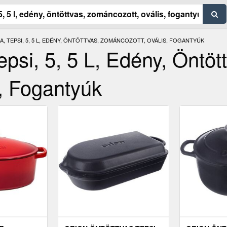
, TEPSI, 5, 5 L, EDÉNY, ÖNTÖTTVAS, ZOMÁNCOZOTT, OVÁLIS, FOGANTYÚK
epsi, 5, 5 L, Edény, Öntöt
, Fogantyúk