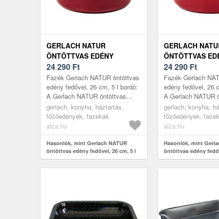
GERLACH NATUR
GERLACH NATU
ÖNTÖTTVAS EDÉNY
ÖNTÖTTVAS ED
FEDŐVEL, 26 CM, 5 L
24 290
Ft
FEDŐVEL, 26 CM
24 290
Ft
BORDÓ
Fazék Gerlach NATUR öntöttvas
Fazék Gerlach NAT
edény fedővel, 26 cm, 5 l bordó:
edény fedővel, 26 c
A Gerlach NATUR öntöttvas
A Gerlach NATUR ö
edény fedővel egyesíti a
lábos fedővel egyes
gerlach, konyha, háztartás,
gerlach, konyha, há
funkcionalitást és a
funkcionalitást és a
főzőedények, fazekak
főzőedények, faze
tartósságot....
tartósságot....
alza.hu
alza.hu
Hasonlók, mint Gerlach NATUR
Hasonlók, mint Gerl
öntöttvas edény fedővel, 26 cm, 5 l
öntöttvas edény fedőv
bordó
piros