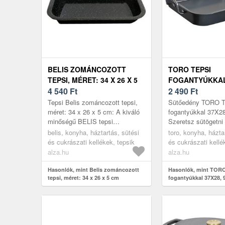
BELIS ZOMÁNCOZOTT
TORO TEPSI
TEPSI, MÉRET: 34 X 26 X 5
FOGANTYÚKKAL
CM
4 540
Ft
9X5, 5 CM
2 490
Ft
Tepsi Belis zománcozott tepsi,
Sütőedény TORO T
méret: 34 x 26 x 5 cm: A kiváló
fogantyúkkal 37X2
minőségű BELIS tepsi
Szeretsz sütögetni 
nélkülözhetetlen eszköz egy
egy új sütőedény?
belis, konyha, háztartás, sütési
toro, konyha, házta
konyhában. A magasabb
szénacélból készül
és cukrászati kellékek, tepsik
és cukrászati kellé
peremű, sütőb...
megakadá...
sütőedények
alza.hu
alza.hu
Hasonlók, mint Belis zománcozott
Hasonlók, mint TORO
tepsi, méret: 34 x 26 x 5 cm
fogantyúkkal 37X28, 