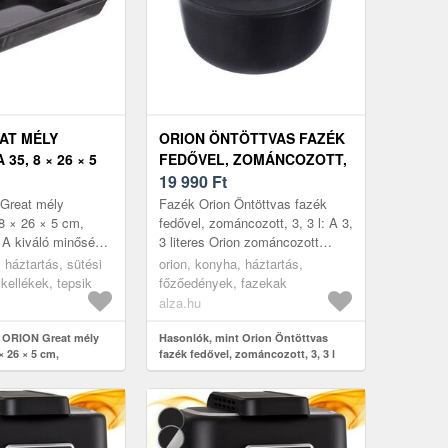
AT MÉLY
ORION ÖNTÖTTVAS FAZÉK
35, 8 × 26 × 5
FEDŐVEL, ZOMÁNCOZOTT,
NCOZOTT
3, 3 L
19 990
Ft
Great mély
Fazék Orion Öntöttvas fazék
 8 × 26 × 5 cm,
fedővel, zománcozott, 3, 3 l: A 3,
 A kiváló minőségű
3 literes Orion zománcozott
nem hiányozhat
öntöttvas fazék tökéletes
 háztartás, sütési
orion, konyha, háztartás,
yhából sem. A
választás sokféle étel elkészí...
kellékek, tepsik
főzőedények, fazekak
..
alza.hu
t ORION Great mély
Hasonlók, mint Orion Öntöttvas
× 26 × 5 cm,
fazék fedővel, zománcozott, 3, 3 l