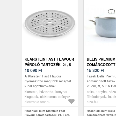
KLARSTEIN FAST FLAVOUR
BELIS PREMIUM
PÁROLÓ TARTOZÉK, 21, 5
ZOMÁNCOZOTT 
CM, ALUMÍNIUM
10 090
Ft
HALVÁNYKÉK, 20
15 320
Ft
A Klarstein Fast Flavour
Fazék Belis Premi
nyomásfőző még több receptet
zománcozott fazék
kínál agőzfúvókának
20 cm, 3, 5 l: A 
köszönhetően. Használja a
sorozat fazeka a 
klarstein, háztartás, konyhai
belis, konyha, házt
gyorsfőző steam-funkcióját,
dizájn és a modern 
kisgépek, elektromos edények
főzőedények, faze
párolja gyorsan és ...
tö...
electronic-star.hu
alza.hu
Hasonlók, mint Klarstein Fast
Hasonlók, mint Beli
Flavour pároló tartozék, 21, 5 cm,
zománcozott fazék, h