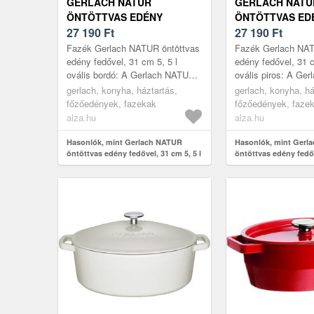
GERLACH NATUR
GERLACH NATU
ÖNTÖTTVAS EDÉNY
ÖNTÖTTVAS ED
FEDŐVEL, 31 CM 5, 5 L
27 190
Ft
FEDŐVEL, 31 CM 
27 190
Ft
OVÁLIS BORDÓ
OVÁLIS PIROS
Fazék Gerlach NATUR öntöttvas
Fazék Gerlach NAT
edény fedővel, 31 cm 5, 5 l
edény fedővel, 31 c
ovális bordó: A Gerlach NATUR
ovális piros: A Ge
ovális öntöttvas edény fedővel
fedeles öntöttvas o
gerlach, konyha, háztartás,
gerlach, konyha, há
egyesíti a funkcionalitást é...
egyesíti a funkciona
főzőedények, fazekak
főzőedények, faze
alza.hu
alza.hu
Hasonlók, mint Gerlach NATUR
Hasonlók, mint Gerl
öntöttvas edény fedővel, 31 cm 5, 5 l
öntöttvas edény fedőv
ovális bordó
ovális piros