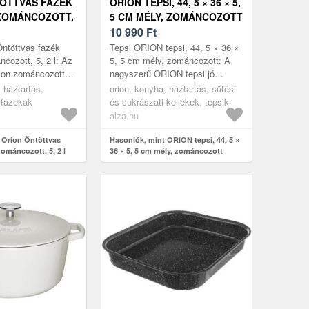
ÖTTVAS FAZÉK
ORION TEPSI, 44, 5 × 36 × 5,
ZOMÁNCOZOTT,
5 CM MÉLY, ZOMÁNCOZOTT
10 990
Ft
ntöttvas fazék
Tepsi ORION tepsi, 44, 5 × 36 ×
ncozott, 5, 2 l: Az
5, 5 cm mély, zománcozott: A
Orion zománcozott
nagyszerű ORION tepsi jó
ny tökéletes
szolgálatot tesz minden
 háztartás,
orion, konyha, háztartás, sütési
nféle ételek el...
háztartásban. A magasabb
 fazekak
és cukrászati kellékek, tepsik
peremű, sütő...
alza.hu
 Orion Öntöttvas
Hasonlók, mint ORION tepsi, 44, 5 ×
zománcozott, 5, 2 l
36 × 5, 5 cm mély, zománcozott