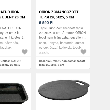
ATUR IRON
ORION ZOMÁNCOZOTT
 EDÉNY 26 CM
TEPSI 29, 5X25, 5 CM
5 590
Ft
ch NATUR IRON
Tepsi Orion Zománcozott tepsi
ny 26 cm 5 l:
29, 5x25, 5 cm: A remek ORION
tanulni ízletes és
tepsi nem hiányozhat egyetlen
eket készíteni?
konyhából sem. A magasabb
ha, háztartás,
orion, konyha, háztartás, sütési
etben a GERLACH
peremű, sütőbe való tepsi lehet...
 fazekak
és cukrászati kellékek, tepsik
alza.hu
t Gerlach NATUR
Hasonlók, mint Orion Zománcozott
 edény 26 cm 5 l
tepsi 29, 5x25, 5 cm