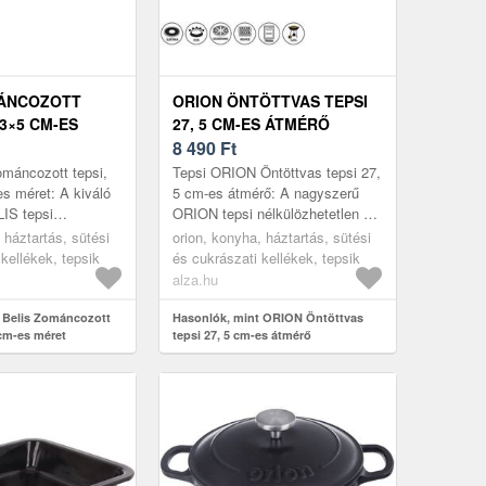
MÁNCOZOTT
ORION ÖNTÖTTVAS TEPSI
23×5 CM-ES
27, 5 CM-ES ÁTMÉRŐ
8 490
Ft
ománcozott tepsi,
Tepsi ORION Öntöttvas tepsi 27,
s méret: A kiváló
5 cm-es átmérő: A nagyszerű
IS tepsi
ORION tepsi nélkülözhetetlen a
len eszköz egy
háziasszonyok számára. Az
 háztartás, sütési
orion, konyha, háztartás, sütési
A magasabb
alacsony peremű kialakítás
kellékek, tepsik
és cukrászati kellékek, tepsik
el...
mia...
alza.hu
 Belis Zománcozott
Hasonlók, mint ORION Öntöttvas
 cm-es méret
tepsi 27, 5 cm-es átmérő