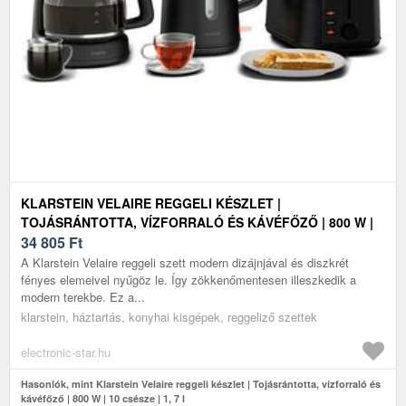
KLARSTEIN VELAIRE REGGELI KÉSZLET |
TOJÁSRÁNTOTTA, VÍZFORRALÓ ÉS KÁVÉFŐZŐ | 800 W |
10 CSÉSZE | 1, 7 L
34 805
Ft
A Klarstein Velaire reggeli szett modern dizájnjával és diszkrét
fényes elemeivel nyűgöz le. Így zökkenőmentesen illeszkedik a
modern terekbe. Ez a...
klarstein, háztartás, konyhai kisgépek, reggeliző szettek
electronic-star.hu
Hasonlók, mint Klarstein Velaire reggeli készlet | Tojásrántotta, vízforraló és
kávéfőző | 800 W | 10 csésze | 1, 7 l