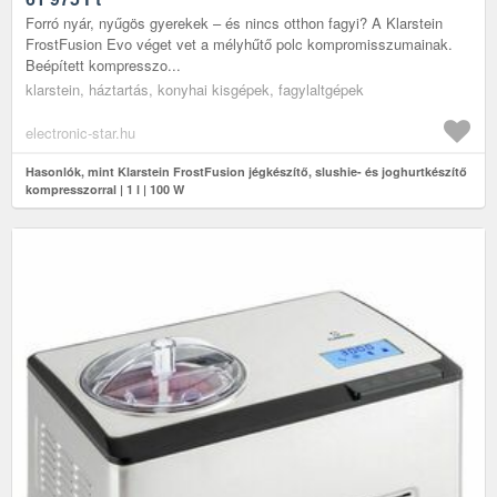
Forró nyár, nyűgös gyerekek – és nincs otthon fagyi? A Klarstein
FrostFusion Evo véget vet a mélyhűtő polc kompromisszumainak.
Beépített kompresszo...
klarstein, háztartás, konyhai kisgépek, fagylaltgépek
electronic-star.hu
Hasonlók, mint Klarstein FrostFusion jégkészítő, slushie- és joghurtkészítő
kompresszorral | 1 l | 100 W