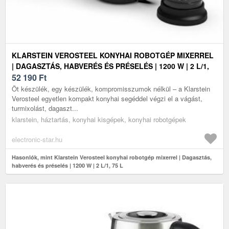
KLARSTEIN VEROSTEEL KONYHAI ROBOTGÉP MIXERREL
| DAGASZTÁS, HABVERÉS ÉS PRÉSELÉS | 1200 W | 2 L/1,
75 L
52 190
Ft
Öt készülék, egy készülék, kompromisszumok nélkül – a Klarstein
Verosteel egyetlen kompakt konyhai segéddel végzi el a vágást,
turmixolást, dagaszt...
klarstein, háztartás, konyhai kisgépek, konyhai robotgépek
electronic-star.hu
Hasonlók, mint Klarstein Verosteel konyhai robotgép mixerrel | Dagasztás,
habverés és préselés | 1200 W | 2 L/1, 75 L