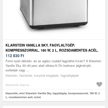
KLARSTEIN VANILLA SKY, FAGYLALTGÉP,
KOMPRESSZORRAL, 180 W, 2 L, ROZSDAMENTES ACÉL,
EZÜST
112 830
Ft
Forró nyári délután, és az egész család fagylaltot kíván? A Klarstein
Vanilla Sky 30–40 perc alatt elkészíti Ön kedvenc jégkrémjét,
sorbetját vagy ...
klarstein, háztartás, konyhai kisgépek, fagylaltgépek
electronic-star.hu
Hasonlók, mint Klarstein Vanilla Sky, fagylaltgép, kompresszorral, 180 W, 2
L, rozsdamentes acél, ezüst