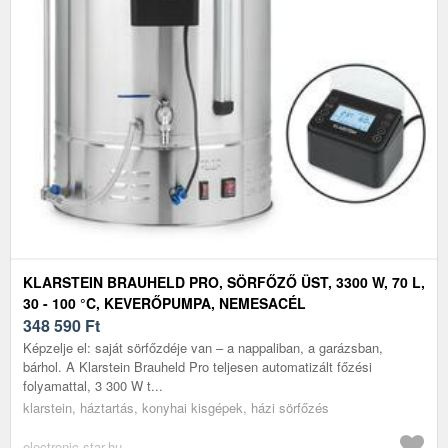
KLARSTEIN BRAUHELD PRO, SÖRFŐZŐ ÜST, 3300 W, 70 L,
30 - 100 °C, KEVERŐPUMPA, NEMESACÉL
348 590
Ft
Képzelje el: saját sörfőzdéje van – a nappaliban, a garázsban,
bárhol. A Klarstein Brauheld Pro teljesen automatizált főzési
folyamattal, 3 300 W t...
klarstein, háztartás, konyhai kisgépek, házi sörfőzés
electronic-star.hu