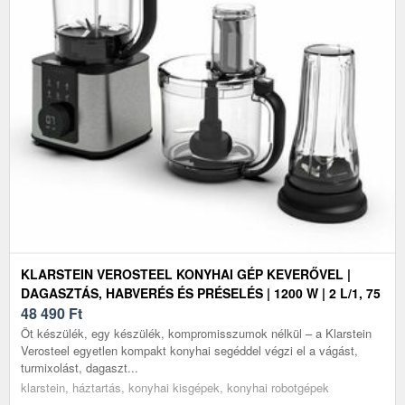
KLARSTEIN VEROSTEEL KONYHAI GÉP KEVERŐVEL |
DAGASZTÁS, HABVERÉS ÉS PRÉSELÉS | 1200 W | 2 L/1, 75
L
48 490
Ft
Öt készülék, egy készülék, kompromisszumok nélkül – a Klarstein
Verosteel egyetlen kompakt konyhai segéddel végzi el a vágást,
turmixolást, dagaszt...
klarstein, háztartás, konyhai kisgépek, konyhai robotgépek