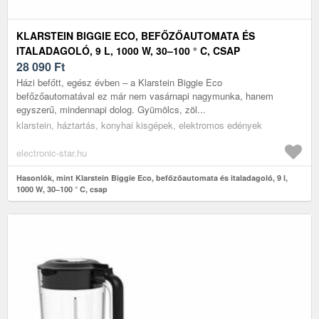
KLARSTEIN BIGGIE ECO, BEFŐZŐAUTOMATA ÉS
ITALADAGOLÓ, 9 L, 1000 W, 30–100 ° C, CSAP
28 090
Ft
Házi befőtt, egész évben – a Klarstein Biggie Eco
befőzőautomatával ez már nem vasárnapi nagymunka, hanem
egyszerű, mindennapi dolog. Gyümölcs, zöl...
klarstein, háztartás, konyhai kisgépek, elektromos edények
electronic-star.hu
Hasonlók, mint Klarstein Biggie Eco, befőzőautomata és italadagoló, 9 l,
1000 W, 30–100 ° C, csap