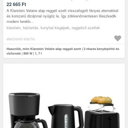
22 665
Ft
A Klarstein Velaire alap reggeli szett visszafogott fényes elemekkel
és korszerű dizájnnal nyűgöz le. Így zökkenőmentesen illeszkedik
modern terekb...
klarstein, háztartás, konyhai kisgépek, reggeliző szettek
electronic-star.hu
Hasonlók, mint Klarstein Velaire alap reggeli szett | 2 részes kenyérpirító és
vízforraló | 800 W | 1, 7 l