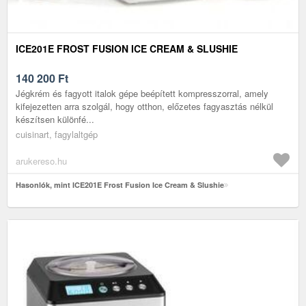
ICE201E FROST FUSION ICE CREAM & SLUSHIE
140 200
Ft
Jégkrém és fagyott italok gépe beépített kompresszorral, amely
kifejezetten arra szolgál, hogy otthon, előzetes fagyasztás nélkül
készítsen különfé...
cuisinart, fagylaltgép
arukereso.hu
Hasonlók, mint ICE201E Frost Fusion Ice Cream & Slushie