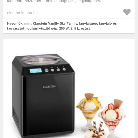
klarstein, háztartás, konyhai kisgépek, fagylaltgépek
electronic-star.hu
Hasonlók, mint Klarstein Vanilly Sky Family, fagylaltgép, fagylalt- és
fagyasztott joghurtkészítő gép, 250 W, 2, 5 L, ezüst