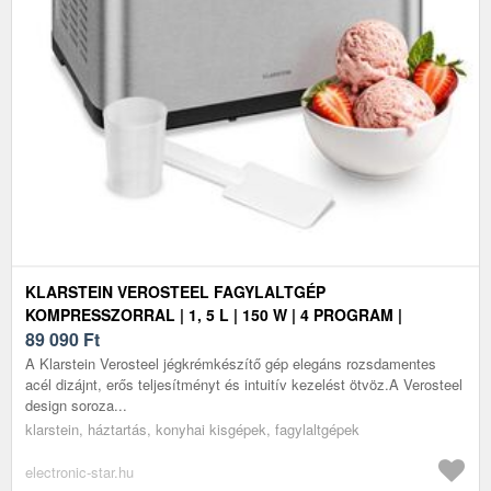
KLARSTEIN VEROSTEEL FAGYLALTGÉP
KOMPRESSZORRAL | 1, 5 L | 150 W | 4 PROGRAM |
ÉRINTŐVEZÉRLÉS
89 090
Ft
A Klarstein Verosteel jégkrémkészítő gép elegáns rozsdamentes
acél dizájnt, erős teljesítményt és intuitív kezelést ötvöz.A Verosteel
design soroza...
klarstein, háztartás, konyhai kisgépek, fagylaltgépek
electronic-star.hu