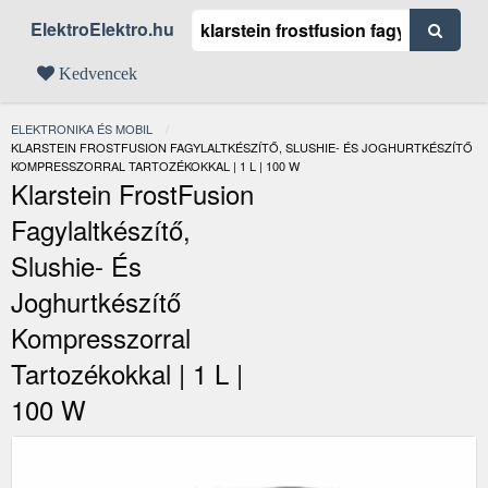
ElektroElektro.hu
Kedvencek
ELEKTRONIKA ÉS MOBIL
JELENLEGI:
KLARSTEIN FROSTFUSION FAGYLALTKÉSZÍTŐ, SLUSHIE- ÉS JOGHURTKÉSZÍTŐ
KOMPRESSZORRAL TARTOZÉKOKKAL | 1 L | 100 W
Klarstein FrostFusion
Fagylaltkészítő,
Slushie- És
Joghurtkészítő
Kompresszorral
Tartozékokkal | 1 L |
100 W