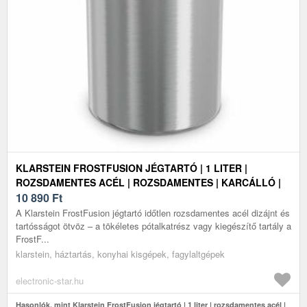
KLARSTEIN FROSTFUSION JÉGTARTÓ | 1 LITER |
ROZSDAMENTES ACÉL | ROZSDAMENTES | KARCÁLLÓ |
MOSOGATÓGÉPBEN MOSHATÓ
10 890
Ft
A Klarstein FrostFusion jégtartó időtlen rozsdamentes acél dizájnt és
tartósságot ötvöz – a tökéletes pótalkatrész vagy kiegészítő tartály a
FrostF...
klarstein, háztartás, konyhai kisgépek, fagylaltgépek
electronic-star.hu
Hasonlók, mint Klarstein FrostFusion jégtartó | 1 liter | rozsdamentes acél |