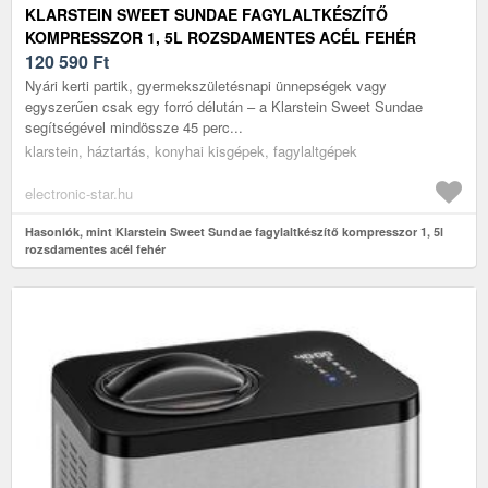
KLARSTEIN SWEET SUNDAE FAGYLALTKÉSZÍTŐ
KOMPRESSZOR 1, 5L ROZSDAMENTES ACÉL FEHÉR
120 590
Ft
Nyári kerti partik, gyermekszületésnapi ünnepségek vagy
egyszerűen csak egy forró délután – a Klarstein Sweet Sundae
segítségével mindössze 45 perc...
klarstein, háztartás, konyhai kisgépek, fagylaltgépek
electronic-star.hu
Hasonlók, mint Klarstein Sweet Sundae fagylaltkészítő kompresszor 1, 5l
rozsdamentes acél fehér