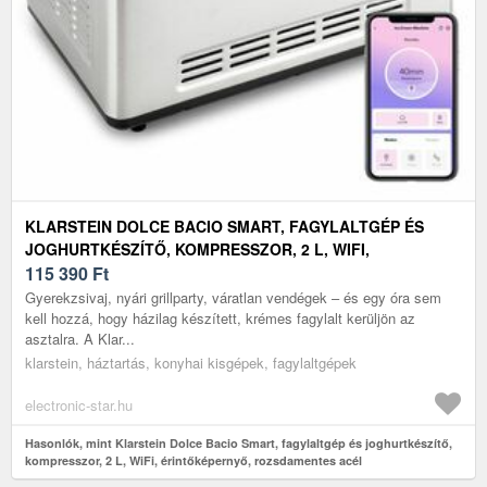
KLARSTEIN DOLCE BACIO SMART, FAGYLALTGÉP ÉS
JOGHURTKÉSZÍTŐ, KOMPRESSZOR, 2 L, WIFI,
ÉRINTŐKÉPERNYŐ, ROZSDAMENTES ACÉL
115 390
Ft
Gyerekzsivaj, nyári grillparty, váratlan vendégek – és egy óra sem
kell hozzá, hogy házilag készített, krémes fagylalt kerüljön az
asztalra. A Klar...
klarstein, háztartás, konyhai kisgépek, fagylaltgépek
electronic-star.hu
Hasonlók, mint Klarstein Dolce Bacio Smart, fagylaltgép és joghurtkészítő,
kompresszor, 2 L, WiFi, érintőképernyő, rozsdamentes acél