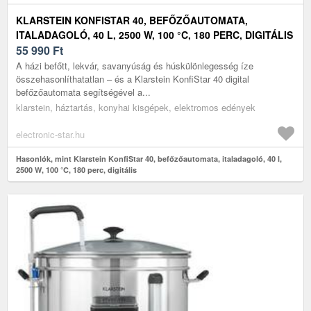
KLARSTEIN KONFISTAR 40, BEFŐZŐAUTOMATA,
ITALADAGOLÓ, 40 L, 2500 W, 100 °C, 180 PERC, DIGITÁLIS
55 990
Ft
A házi befőtt, lekvár, savanyúság és húskülönlegesség íze
összehasonlíthatatlan – és a Klarstein KonfiStar 40 digital
befőzőautomata segítségével a...
klarstein, háztartás, konyhai kisgépek, elektromos edények
electronic-star.hu
Hasonlók, mint Klarstein KonfiStar 40, befőzőautomata, italadagoló, 40 l,
2500 W, 100 °C, 180 perc, digitális