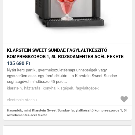
KLARSTEIN SWEET SUNDAE FAGYLALTKÉSZÍTŐ
KOMPRESSZOROS 1, 5L ROZSDAMENTES ACÉL FEKETE
135 690
Ft
Nyári kerti partik, gyermekszületésnapi ünnepségek vagy
egyszerűen csak egy forró délután – a Klarstein Sweet Sundae
segítségével mindössze 45 perc...
klarstein, háztartás, konyhai kisgépek, fagylaltgépek
electronic-star.hu
Hasonlók, mint Klarstein Sweet Sundae fagylaltkészítő kompresszoros 1, 5l
rozsdamentes acél fekete