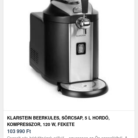
KLARSTEIN BEERKULES, SÖRCSAP, 5 L HORDÓ,
KOMPRESSZOR, 120 W, FEKETE
103 990
Ft
Csapolt sör, bárköltségek nélkül – egyenesen az Ön nappalijából. A