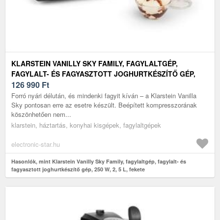
KLARSTEIN VANILLY SKY FAMILY, FAGYLALTGÉP,
FAGYLALT- ÉS FAGYASZTOTT JOGHURTKÉSZÍTŐ GÉP,
250 W, 2, 5 L, FEKETE
126 990
Ft
Forró nyári délután, és mindenki fagyit kíván – a Klarstein Vanilla
Sky pontosan erre az esetre készült. Beépített kompresszorának
köszönhetően nem...
klarstein, háztartás, konyhai kisgépek, fagylaltgépek
electronic-star.hu
Hasonlók, mint Klarstein Vanilly Sky Family, fagylaltgép, fagylalt- és
fagyasztott joghurtkészítő gép, 250 W, 2, 5 L, fekete