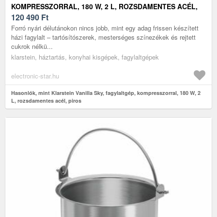
KOMPRESSZORRAL, 180 W, 2 L, ROZSDAMENTES ACÉL,
PIROS
120 490
Ft
Forró nyári délutánokon nincs jobb, mint egy adag frissen készített
házi fagylalt – tartósítószerek, mesterséges színezékek és rejtett
cukrok nélkü...
klarstein, háztartás, konyhai kisgépek, fagylaltgépek
electronic-star.hu
Hasonlók, mint Klarstein Vanilla Sky, fagylaltgép, kompresszorral, 180 W, 2
L, rozsdamentes acél, piros