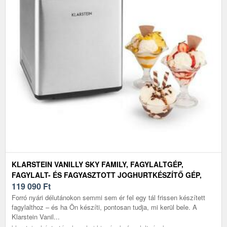
KLARSTEIN VANILLY SKY FAMILY, FAGYLALTGÉP,
FAGYLALT- ÉS FAGYASZTOTT JOGHURTKÉSZÍTŐ GÉP,
250 W, 2, 5 L, EZÜST
119 090
Ft
Forró nyári délutánokon semmi sem ér fel egy tál frissen készített
fagylalthoz – és ha Ön készíti, pontosan tudja, mi kerül bele. A
Klarstein Vanil...