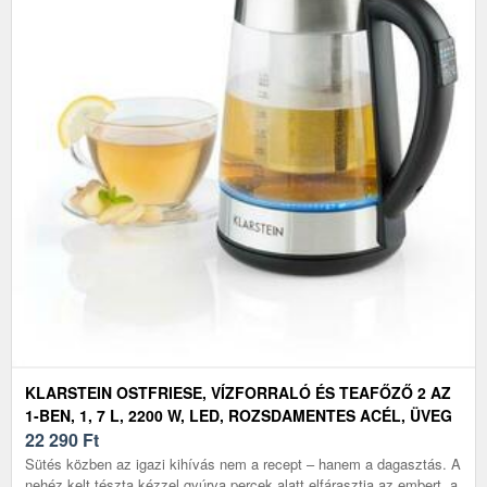
KLARSTEIN OSTFRIESE, VÍZFORRALÓ ÉS TEAFŐZŐ 2 AZ
1-BEN, 1, 7 L, 2200 W, LED, ROZSDAMENTES ACÉL, ÜVEG
22 290
Ft
Sütés közben az igazi kihívás nem a recept – hanem a dagasztás. A
nehéz kelt tészta kézzel gyúrva percek alatt elfárasztja az embert, a