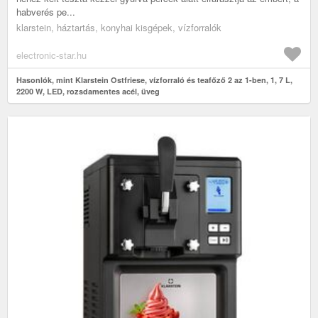
habverés pe...
klarstein, háztartás, konyhai kisgépek, vízforralók
electronic-star.hu
Hasonlók, mint Klarstein Ostfriese, vízforraló és teafőző 2 az 1-ben, 1, 7 L,
2200 W, LED, rozsdamentes acél, üveg