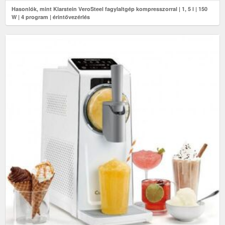
Hasonlók, mint Klarstein VeroSteel fagylaltgép kompresszorral | 1, 5 l | 150
W | 4 program | érintővezérlés