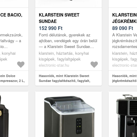
CE BACIO,
KLARSTEIN SWEET
KLARSTEIN
SUNDAE
JÉGKRÉMK
2 L, LCD
FAGYLALTKÉSZÍTŐ,
152 990
Ft
KOMPRESSZO
89 090
Ft
FAGYLALT, SMOOTHIE ÉS
150 W | 4 
gyermekzsúrok,
Forró délutánok, gyerekek az
A Klarstein V
ÉS,
TEJKOKTÉLOK,
ÉRINTŐVEZ
ylaltvágy – a
ajtóban, vendégek egy órán belül
jégkrémkészí
cio
— a Klarstein Sweet Sundae
rozsdamentes 
 ACÉL
AUTOMATIKUS TISZTÍTÁS
 választ adni.
akkor áll készen, amikor te. 1, 5
teljesítményt 
s, konyhai
klarstein, háztartás, konyhai
klarstein, ház
 fagyla...
literes űrtartalommal és...
ötvöz.A Veros
gépek
kisgépek, fagylaltgépek
kisgépek, fag
soroza...
electronic-star.hu
electronic-sta
tein Dolce
Hasonlók, mint Klarstein Sweet
Hasonlók, mint 
ompresszor, 2 L,
Sundae fagylaltkészítő, fagylalt,
jégkrémkészítő 
zérlés,
smoothie és tejkoktélok,
l | 150 W | 4 pr
automatikus tisztítás