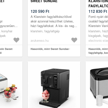
EET
SWEET SUNDAE
KLARSTEIN
FAGYLALTG
ÍTŐ
120 590
Ft
KOMPRESSZ
112 830
Ft
 1, 5L
2 L, ROZS
A Klarstein fagylaltkészítővel
Forró nyári d
 ACÉL
EZÜST
pi
akár azonnal készíthet ízletes,
család fagyla
egyszerűen
házi fagylaltokat. A kis- és nagy
Klarstein Van
tán – a
ínyencek is megtalálják majd
alatt elkészí
s, konyhai
klarstein, fagylaltgép
klarstein, ház
undae
kedvencüket.A Klarste...
jégkrémjét, so
gépek
kisgépek, fag
össze 45
arukereso.hu
electronic-sta
tein Sweet
Hasonlók, mint Sweet Sundae
Hasonlók, mint 
tő
fagylaltgép, ko
 rozsdamentes
2 L, rozsdament