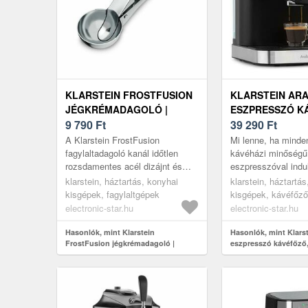
KLARSTEIN FROSTFUSION
KLARSTEIN ARA
JÉGKRÉMADAGOLÓ |
ESZPRESSZÓ K
ROZSDAMENTES ACÉL |
9 790
Ft
1050 W, 15 BAR, 
39 290
Ft
KARCÁLLÓ |
ÉRINTŐS VEZÉR
A Klarstein FrostFusion
Mi lenne, ha minde
ERGONÓMIKUS |
ROZSDAMENTES
fagylaltadagoló kanál időtlen
kávéházi minőségű
rozsdamentes acél dizájnt és
eszpresszóval indu
MOSOGATÓGÉPBEN
tartósságot ötvöz. Ideális
– otthon, percek al
MOSHATÓ
klarstein, háztartás, konyhai
klarstein, háztartá
választás igényes
Klarstein Arabica 
kisgépek, fagylaltgépek
kisgépek, kávéfőző
fagylaltkedvelők sz...
15 bar pumpan...
kávéfőzők
electronic-star.hu
electronic-star.hu
Hasonlók, mint Klarstein
Hasonlók, mint Klarst
FrostFusion jégkrémadagoló |
eszpresszó kávéfőző,
rozsdamentes acél | karcálló |
1, 5 l, érintős vezérlő
ergonómikus | mosogatógépben
rozsdamentes acél
mosható