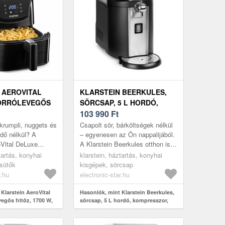
 AEROVITAL
KLARSTEIN BEERKULES,
FORRÓLEVEGŐS
SÖRCSAP, 5 L HORDÓ,
0 W, 5 L,
KOMPRESSZOR, 120 W,
103 990
Ft
NTES ACÉL
FEKETE
krumpli, nuggets és
Csapolt sör, bárköltségek nélkül
rdő nélkül? A
– egyenesen az Ön nappalijából.
oVital DeLuxe
A Klarstein Beerkules otthon is
sütő megmutatja,
valódi kocsmahangulatot teremt:
tartás, konyhai
klarstein, háztartás, konyhai
s ételekről nem...
integrált hűtéssel...
jsütők
kisgépek, sörcsap
r.hu
electronic-star.hu
Klarstein AeroVital
Hasonlók, mint Klarstein Beerkules,
vegős fritőz, 1700 W,
sörcsap, 5 L hordó, kompresszor,
es acél
120 W, fekete