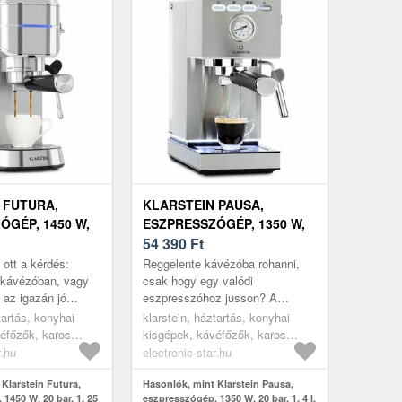
 FUTURA,
KLARSTEIN PAUSA,
ÓGÉP, 1450 W,
ESZPRESSZÓGÉP, 1350 W,
5 L,
20 BAR, 1, 4 L,
54 390
Ft
NTES ACÉL
ROZSDAMENTES ACÉL
 ott a kérdés:
Reggelente kávézóba rohanni,
a kávézóban, vagy
csak hogy egy valódi
 az igazán jó
eszpresszóhoz jusson? A
A Klarstein Futura
Klarstein Pausa véget vet ennek
tartás, konyhai
klarstein, háztartás, konyhai
 az utóbbit tes...
– 20 bar szivattyúnyomással és
éfőzők, karos
kisgépek, kávéfőzők, karos
1 350 W te...
kávéfőzők
r.hu
electronic-star.hu
Klarstein Futura,
Hasonlók, mint Klarstein Pausa,
1450 W, 20 bar, 1, 25
eszpresszógép, 1350 W, 20 bar, 1, 4 l,