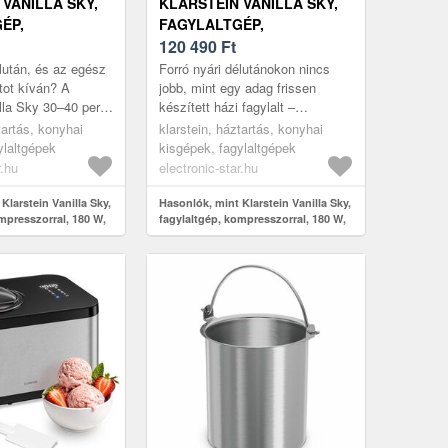
 VANILLA SKY,
KLARSTEIN VANILLA SKY,
ÉP,
FAGYLALTGÉP,
ORRAL, 180 W,
KOMPRESSZORRAL, 180 W,
120 490
Ft
DAMENTES ACÉL,
2 L, ROZSDAMENTES ACÉL,
élután, és az egész
Forró nyári délutánokon nincs
PIROS
ltot kíván? A
jobb, mint egy adag frissen
illa Sky 30–40 perc
készített házi fagylalt –
ti Ön kedvenc
tartósítószerek, mesterséges
tartás, konyhai
klarstein, háztartás, konyhai
rbetját vagy ...
színezékek és rejtett cukrok
ylaltgépek
kisgépek, fagylaltgépek
nélkü...
r.hu
electronic-star.hu
Klarstein Vanilla Sky,
Hasonlók, mint Klarstein Vanilla Sky,
mpresszorral, 180 W,
fagylaltgép, kompresszorral, 180 W,
es acél, ezüst
2 L, rozsdamentes acél, piros