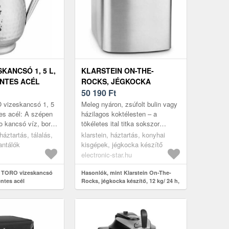
KANCSÓ 1, 5 L,
KLARSTEIN ON-THE-
NTES ACÉL
ROCKS, JÉGKOCKA
KÉSZÍTŐ, 12 KG/ 24 H, 2, 1 L
50 190
Ft
TARTÁLY, ROZSDAMENTES
vizeskancsó 1, 5
Meleg nyáron, zsúfolt bulin vagy
ACÉL, FEKETE
es acél: A szépen
házilagos koktélesten – a
ro kancsó víz, bor
tökéletes ital titka sokszor
gálásra alkalmas, és
egyetlen dolgon múlik: legyen
háztartás, tálalás,
klarstein, háztartás, konyhai
ngedhe...
elég jég. A Klarstein On-The-...
antálók
kisgépek, jégkocka készítő
electronic-star.hu
t TORO vizeskancsó
Hasonlók, mint Klarstein On-The-
entes acél
Rocks, jégkocka készítő, 12 kg/ 24 h,
2, 1 L tartály, rozsdamentes acél,
fekete