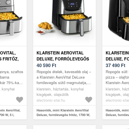
OVITAL,
KLARSTEIN AEROVITAL
KLARSTEIN
 FRITŐZ,
DELUXE, FORRÓLEVEGŐS
DELUXE, 
FRITŐZ, 1700 W, 5 L,
40 590
Ft
FRITŐZ, 170
37 490
Ft
 ACÉL,
ROZSDAMENTES ACÉL
ROZSDAME
onya, szaftos
Ropogós ételek, kevesebb olaj –
Ropogós sült 
ybarna
a Klarstein AeroVital DeLuxe
pizza – olajfü
akár 75%-kal
forrólevegős sütő megmutatja,
Klarstein Aer
int a
hogy a kedvenc fogásokról nem
forrólevegős 
s, konyhai
klarstein, háztartás, konyhai
klarstein, ház
zben. A
kell lemondani a tudatosab...
hogy az ízlete
kisgépek, olajsütők
kisgépek, ola
electronic-star.hu
electronic-sta
ein AeroVital,
Hasonlók, mint Klarstein AeroVital
Hasonlók, mint 
00 W, 5 l,
Deluxe, forrólevegős fritőz, 1700 W,
Deluxe, forróle
züst
5 l, rozsdamentes acél
5 l, rozsdament