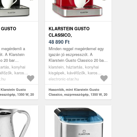
 GUSTO
KLARSTEIN GUSTO
CLASSICO,
ÓGÉP, 1350 W,
ESZPRESSZÓGÉP, 1350 W,
48 890
Ft
 L,
20 BAR, 1, 5 L,
l megérdemli a
Minden reggel megérdemel egy
NTES ACÉL
ROZSDAMENTES ACÉL
t. A Klarstein
igazán jó eszpresszót. A
o 20 bar
Klarstein Gusto Classico 20 bar
mással és 1 350 W
szivattyúnyomással és 1 350 W
tartás, konyhai
klarstein, háztartás, konyhai
el olyan
teljesítménnyel pontosan azt
éfőzők, karos
kisgépek, kávéfőzők, karos
észí...
ho...
kávéfőzők
r.hu
electronic-star.hu
 Klarstein Gusto
Hasonlók, mint Klarstein Gusto
resszógép, 1350 W, 20
Classico, eszpresszógép, 1350 W, 20
sdamentes acél
bar, 1, 5 l, rozsdamentes acél