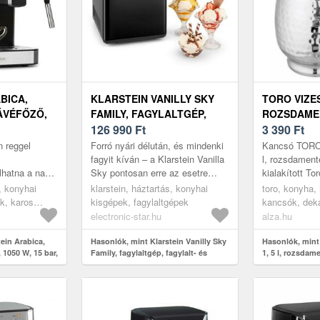
BICA,
KLARSTEIN VANILLY SKY
TORO VIZES
ÁVÉFŐZŐ,
FAMILY, FAGYLALTGÉP,
ROZSDAME
1, 5 L,
FAGYLALT- ÉS
126 990
Ft
3 390
Ft
LŐPANEL,
FAGYASZTOTT
n reggel
Forró nyári délután, és mindenki
Kancsó TORO 
 ACÉL
JOGHURTKÉSZÍTŐ GÉP, 250
fagyit kíván – a Klarstein Vanilla
l, rozsdament
lhatna a napja
Sky pontosan erre az esetre
kialakított To
W, 2, 5 L, FEKETE
att? A
készült. Beépített
és tej felszol
s, konyhai
klarstein, háztartás, konyhai
toro, konyha, 
espressógép
kompresszorának köszönhetően
a konyhák ele
k, karos
kisgépek, fagylaltgépek
kancsók, dek
nem...
electronic-star.hu
alza.hu
ein Arabica,
Hasonlók, mint Klarstein Vanilly Sky
Hasonlók, min
 1050 W, 15 bar,
Family, fagylaltgép, fagylalt- és
1, 5 l, rozsdam
panel,
fagyasztott joghurtkészítő gép, 250
W, 2, 5 L, fekete