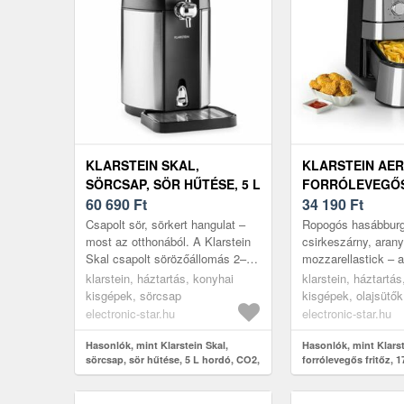
KLARSTEIN SKAL,
KLARSTEIN AER
SÖRCSAP, SÖR HŰTÉSE, 5 L
FORRÓLEVEGŐS
HORDÓ, CO2,
60 690
Ft
1700 W, 5 L,
34 190
Ft
ROZSDAMENTES ACÉL
ROZSDAMENTES
Csapolt sör, sörkert hangulat –
Ropogós hasábburg
EZÜST
most az otthonából. A Klarstein
csirkeszárny, aran
Skal csapolt sörözőállomás 2–12
mozzarellastick – 
°C közé hűti az 5 literes hordót,
kevesebb zsírral, m
klarstein, háztartás, konyhai
klarstein, háztartá
CO2-nyomásrendsze...
hagyományos fritő
kisgépek, sörcsap
kisgépek, olajsütők
Klarstein ...
electronic-star.hu
electronic-star.hu
Hasonlók, mint Klarstein Skal,
Hasonlók, mint Klarst
sörcsap, sör hűtése, 5 L hordó, CO2,
forrólevegős fritőz, 17
rozsdamentes acél
rozsdamentes acél, e