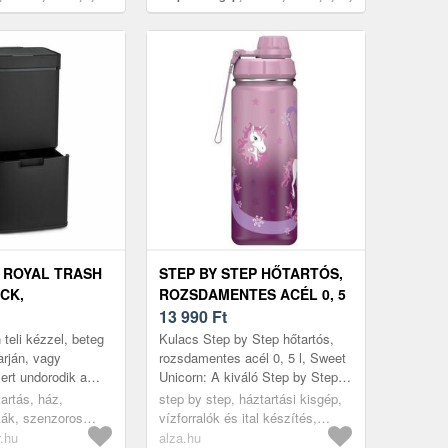
 acél
rozsdamentes acél
 ROYAL TRASH
STEP BY STEP HŐTARTÓS,
CK,
ROZSDAMENTES ACÉL 0, 5
SÁR
L, SWEET UNICORN
13 990
Ft
, 72 L,
teli kézzel, beteg
Kulacs Step by Step hőtartós,
NTES ACÉL,
arján, vagy
rozsdamentes acél 0, 5 l, Sweet
rt undorodik a
Unicorn: A kiváló Step by Step
TE
ntésétől – a
kulacs 0, 5 l térfogattal
tartás, ház,
step by step, háztartási kisgép,
al Trash pontosan
büszkélkedhet, és tartós roz...
ák, szenzoros
vízforralók és ital készítés,
palackok és kulacsok
r.hu
alza.hu