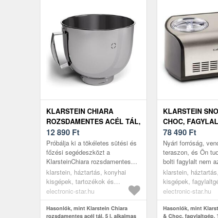
KLARSTEIN CHIARA
KLARSTEIN SN
ROZSDAMENTES ACÉL TÁL,
CHOC, FAGYLALT
5 L, ALKALMAS
12 890
Ft
L, HIDEG MEGT
78 490
Ft
MOSOGATÓGÉPBE,
FUNKCIÓ
Próbálja ki a tökéletes sütési és
Nyári forróság, ve
ERGONOMIKUS FOGANTYÚ,
főzési segédeszközt a
teraszon, és Ön tud
KlarsteinChiara rozsdamentes
bolti fagylalt nem a
KOMPATIBILIS,
acél tállal. Ideális nagy és kicsi
Klarstein Snowberr
ROZSDAMENTES
klarstein, háztartás, konyhai
klarstein, háztartá
konyhákba, és örömet és hat...
alapanyagokból 30–
kisgépek, tartozékok és
kisgépek, fagylalt
alkatrészek konyhai
electronic-star.hu
electronic-star.hu
robotgépekhez
Hasonlók, mint Klarstein Chiara
Hasonlók, mint Klars
rozsdamentes acél tál, 5 l, alkalmas
& Choc, fagylaltgép, 1