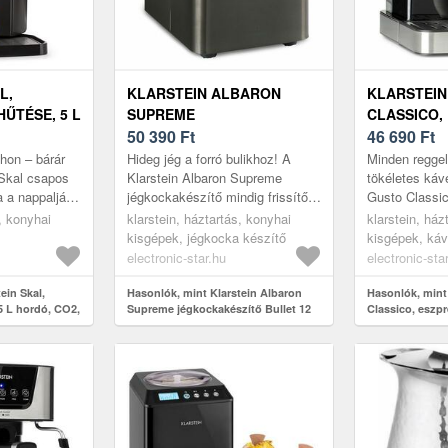
L,
KLARSTEIN ALBARON
KLARSTEIN
HŰTÉSE, 5 L
SUPREME
CLASSICO,
JÉGKOCKAKÉSZÍTŐ
50 390
Ft
ESZPRESSZ
46 690
Ft
 ACÉL,
BULLET 12 KG/24 ÓRA 1, 5
20 BAR, 1, 5
hon – bárár
Hideg jég a forró bulikhoz! A
Minden regge
L ROZSDAMENTES ACÉL
ROZSDAME
 Skal csapos
Klarstein Albaron Supreme
tökéletes kávé
 a nappalját:
jégkockakészítő mindig frissítő
Gusto Classic
dszer,
és jól lehűtött italokat biztosít. 24
szivattyúnyo
s, konyhai
klarstein, háztartás, konyhai
klarstein, ház
2 °C közö...
óra alatt a jégkockag...
teljesítménny
kisgépek, jégkocka készítő
kisgépek, káv
eszpresszót k
kávéfőzők
electronic-star.hu
electronic-sta
ein Skal,
Hasonlók, mint Klarstein Albaron
Hasonlók, mint
5 L hordó, CO2,
Supreme jégkockakészítő Bullet 12
Classico, eszp
ekete
kg/24 óra 1, 5 l rozsdamentes acél
bar, 1, 5 l, roz