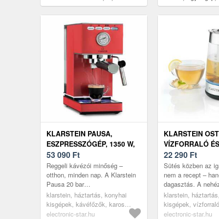
mosogatógépbe, ergonomikus
megtartó funkció
fogantyú, kompatibilis,
rozsdamentes
KLARSTEIN PAUSA,
KLARSTEIN OST
ESZPRESSZÓGÉP, 1350 W,
VÍZFORRALÓ É
20 BAR, 1, 4 L,
53 090
Ft
2 AZ 1-BEN, 1, 7
22 290
Ft
ROZSDAMENTES ACÉL
LED, ROZSDAM
Reggeli kávézói minőség –
Sütés közben az ig
ACÉL, ÜVEG
otthon, minden nap. A Klarstein
nem a recept – ha
Pausa 20 bar
dagasztás. A nehéz
szivattyúnyomással és 1 350 W
kézzel gyúrva perce
klarstein, háztartás, konyhai
klarstein, háztartá
teljesítménnyel készíti el az
elfárasztja az embe
kisgépek, kávéfőzők, karos
kisgépek, vízforral
eszpresszót, ame...
pe...
kávéfőzők
electronic-star.hu
electronic-star.hu