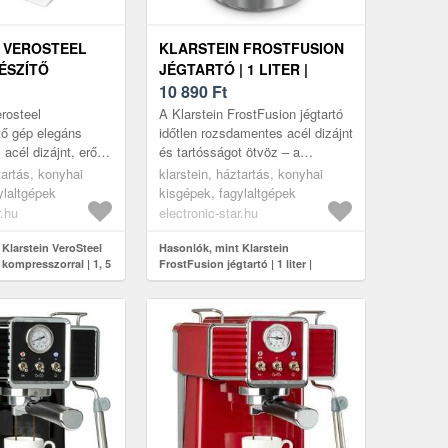
 VEROSTEEL
KLARSTEIN FROSTFUSION
ÉSZÍTŐ
JÉGTARTÓ | 1 LITER |
RRAL | 1, 5 L |
ROZSDAMENTES ACÉL |
10 890
Ft
PROGRAM |
ROZSDAMENTES |
erosteel
A Klarstein FrostFusion jégtartó
ÉRLÉS
KARCÁLLÓ |
tő gép elegáns
időtlen rozsdamentes acél dizájnt
acél dizájnt, erős
és tartósságot ötvöz – a
MOSOGATÓGÉPBEN
és intuitív kezelést
tökéletes pótalkatrész vagy
tartás, konyhai
MOSHATÓ
klarstein, háztartás, konyhai
teel design
kiegészítő tartály a FrostF...
ylaltgépek
kisgépek, fagylaltgépek
r.hu
electronic-star.hu
Klarstein VeroSteel
Hasonlók, mint Klarstein
kompresszorral | 1, 5
FrostFusion jégtartó | 1 liter |
ogram | érintővezérlés
rozsdamentes acél | rozsdamentes |
karcálló | mosogatógépben mosható