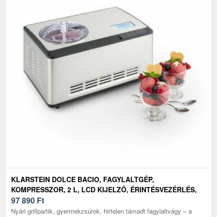
KLARSTEIN DOLCE BACIO, FAGYLALTGÉP,
KOMPRESSZOR, 2 L, LCD KIJELZŐ, ÉRINTÉSVEZÉRLÉS,
ROSZDAMENTES ACÉL
97 890
Ft
Nyári grillpartik, gyermekzsúrok, hirtelen támadt fagylaltvágy – a