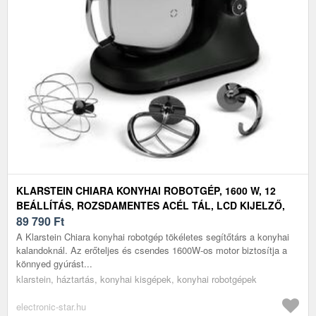
KLARSTEIN CHIARA KONYHAI ROBOTGÉP, 1600 W, 12
BEÁLLÍTÁS, ROZSDAMENTES ACÉL TÁL, LCD KIJELZŐ,
TARTOZÉKOKKAL EGYÜTT
89 790
Ft
A Klarstein Chiara konyhai robotgép tökéletes segítőtárs a konyhai
kalandoknál. Az erőteljes és csendes 1600W-os motor biztosítja a
könnyed gyúrást...
klarstein, háztartás, konyhai kisgépek, konyhai robotgépek
electronic-star.hu