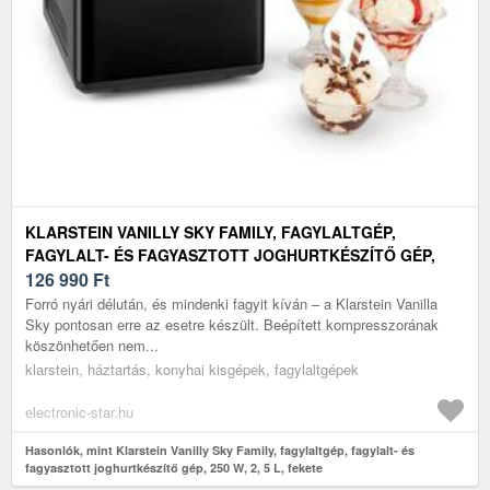
KLARSTEIN VANILLY SKY FAMILY, FAGYLALTGÉP,
FAGYLALT- ÉS FAGYASZTOTT JOGHURTKÉSZÍTŐ GÉP,
250 W, 2, 5 L, FEKETE
126 990
Ft
Forró nyári délután, és mindenki fagyit kíván – a Klarstein Vanilla
Sky pontosan erre az esetre készült. Beépített kompresszorának
köszönhetően nem...
klarstein, háztartás, konyhai kisgépek, fagylaltgépek
electronic-star.hu
Hasonlók, mint Klarstein Vanilly Sky Family, fagylaltgép, fagylalt- és
fagyasztott joghurtkészítő gép, 250 W, 2, 5 L, fekete