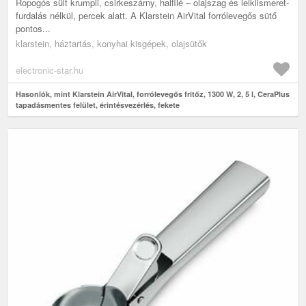
Ropogós sült krumpli, csirkeszárny, halfilé – olajszag és lelkiismeret-
furdalás nélkül, percek alatt. A Klarstein AirVital forrólevegős sütő
pontos...
klarstein, háztartás, konyhai kisgépek, olajsütők
electronic-star.hu
Hasonlók, mint Klarstein AirVital, forrólevegős fritőz, 1300 W, 2, 5 l, CeraPlus
tapadásmentes felület, érintésvezérlés, fekete