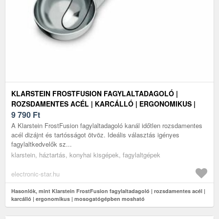
KLARSTEIN FROSTFUSION FAGYLALTADAGOLÓ |
ROZSDAMENTES ACÉL | KARCÁLLÓ | ERGONOMIKUS |
MOSOGATÓGÉPBEN MOSHATÓ
9 790
Ft
A Klarstein FrostFusion fagylaltadagoló kanál időtlen rozsdamentes
acél dizájnt és tartósságot ötvöz. Ideális választás igényes
fagylaltkedvelők sz...
klarstein, háztartás, konyhai kisgépek, fagylaltgépek
electronic-star.hu
Hasonlók, mint Klarstein FrostFusion fagylaltadagoló | rozsdamentes acél |
karcálló | ergonomikus | mosogatógépben mosható