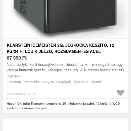
KLARSTEIN ICEMEISTER 2G, JÉGKOCKA KÉSZÍTŐ, 12
KG/24 H, LCD KIJELZŐ, ROZSDAMENTES ACÉL
67 990
Ft
Nyári partyk, kerti összejövetelek, frissítő italok – mindegyikhez egy
valami hiányzik igazán: bőséges, friss jég. A Klarstein Icemeister 2G
jégkés...
klarstein, háztartás, konyhai kisgépek, jégkocka készítő
electronic-star.hu
Hasonlók, mint Klarstein Icemeister 2G, jégkocka készítő, 12 kg/24 h, LCD
kijelző, rozsdamentes acél