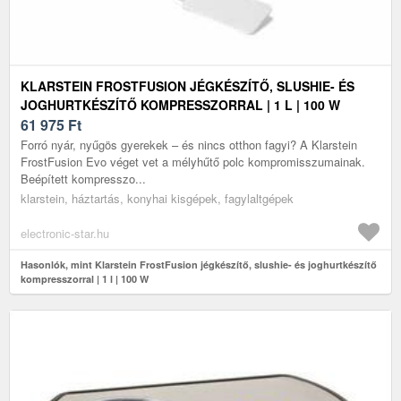
KLARSTEIN FROSTFUSION JÉGKÉSZÍTŐ, SLUSHIE- ÉS
JOGHURTKÉSZÍTŐ KOMPRESSZORRAL | 1 L | 100 W
61 975
Ft
Forró nyár, nyűgös gyerekek – és nincs otthon fagyi? A Klarstein
FrostFusion Evo véget vet a mélyhűtő polc kompromisszumainak.
Beépített kompresszo...
klarstein, háztartás, konyhai kisgépek, fagylaltgépek
electronic-star.hu
Hasonlók, mint Klarstein FrostFusion jégkészítő, slushie- és joghurtkészítő
kompresszorral | 1 l | 100 W