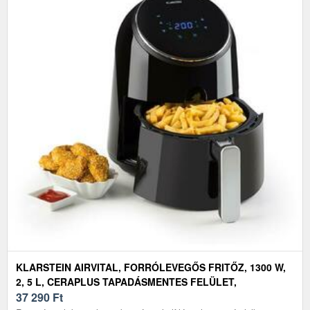
KLARSTEIN AIRVITAL, FORRÓLEVEGŐS FRITŐZ, 1300 W,
2, 5 L, CERAPLUS TAPADÁSMENTES FELÜLET,
ÉRINTÉSVEZÉRLÉS, FEKETE
37 290
Ft