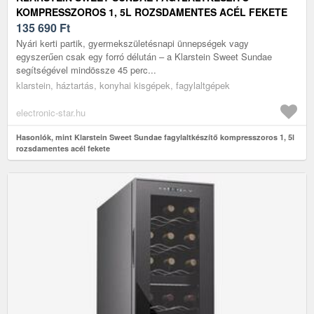
KOMPRESSZOROS 1, 5L ROZSDAMENTES ACÉL FEKETE
135 690
Ft
Nyári kerti partik, gyermekszületésnapi ünnepségek vagy
egyszerűen csak egy forró délután – a Klarstein Sweet Sundae
segítségével mindössze 45 perc...
klarstein, háztartás, konyhai kisgépek, fagylaltgépek
electronic-star.hu
Hasonlók, mint Klarstein Sweet Sundae fagylaltkészítő kompresszoros 1, 5l
rozsdamentes acél fekete