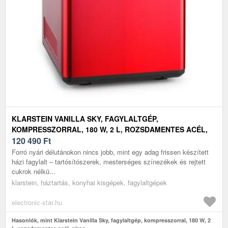
KLARSTEIN VANILLA SKY, FAGYLALTGÉP,
KOMPRESSZORRAL, 180 W, 2 L, ROZSDAMENTES ACÉL,
PIROS
120 490
Ft
Forró nyári délutánokon nincs jobb, mint egy adag frissen készített
házi fagylalt – tartósítószerek, mesterséges színezékek és rejtett
cukrok nélkü...
klarstein, háztartás, konyhai kisgépek, fagylaltgépek
electronic-star.hu
Hasonlók, mint Klarstein Vanilla Sky, fagylaltgép, kompresszorral, 180 W, 2