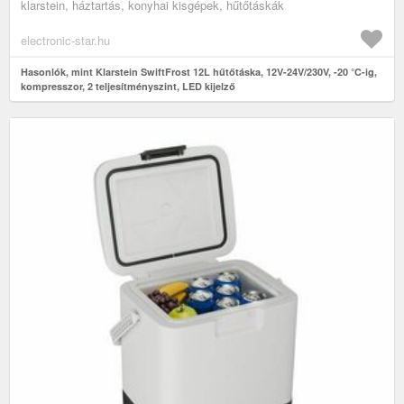
klarstein, háztartás, konyhai kisgépek, hűtőtáskák
electronic-star.hu
Hasonlók, mint Klarstein SwiftFrost 12L hűtőtáska, 12V-24V/230V, -20 °C-ig,
kompresszor, 2 teljesítményszint, LED kijelző