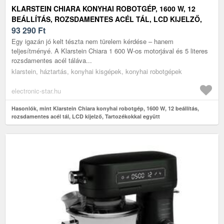
KLARSTEIN CHIARA KONYHAI ROBOTGÉP, 1600 W, 12
BEÁLLÍTÁS, ROZSDAMENTES ACÉL TÁL, LCD KIJELZŐ,
TARTOZÉKOKKAL EGYÜTT
93 290
Ft
Egy igazán jó kelt tészta nem türelem kérdése – hanem
teljesítményé. A Klarstein Chiara 1 600 W-os motorjával és 5 literes
rozsdamentes acél táláva...
klarstein, háztartás, konyhai kisgépek, konyhai robotgépek
electronic-star.hu
Hasonlók, mint Klarstein Chiara konyhai robotgép, 1600 W, 12 beállítás,
rozsdamentes acél tál, LCD kijelző, Tartozékokkal együtt