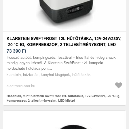
KLARSTEIN SWIFTFROST 12L HŰTŐTÁSKA, 12V-24V/230V,
-20 °C-IG, KOMPRESSZOR, 2 TELJESÍTMÉNYSZINT, LED
KIJELZŐ
73 390
Ft
Hosszú autóút, kempingezés, fesztivál – friss ital és hideg snack
mindig legyen kéznél. A Klarstein SwiftFrost 12L kompakt
hordozható hűtőláda pont...
klarstein, háztartás, konyhai kisgépek, hűtőtáskák
electronic-star.hu
Hasonlók, mint Klarstein SwiftFrost 12L hűtőtáska, 12V-24V/230V, -20 °C-ig,
kompresszor, 2 teljesítményszint, LED kijelző