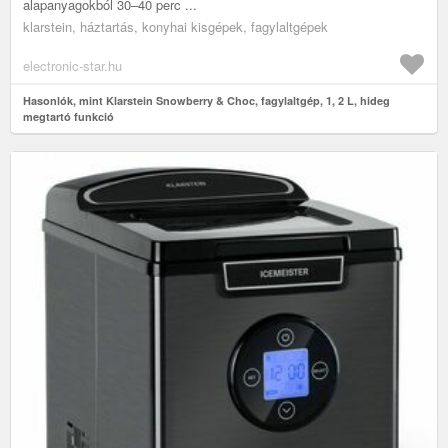
alapanyagokból 30–40 perc ...
klarstein, háztartás, konyhai kisgépek, fagylaltgépek
electronic-star.hu
Hasonlók, mint Klarstein Snowberry & Choc, fagylaltgép, 1, 2 L, hideg
megtartó funkció