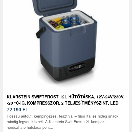
KLARSTEIN SWIFTFROST 12L HŰTŐTÁSKA, 12V-24V/230V,
-20 °C-IG, KOMPRESSZOR, 2 TELJESÍTMÉNYSZINT, LED
KIJELZŐ
72 190
Ft
Hosszú autóút, kempingezés, fesztivál – friss ital és hideg snack
mindig legyen kéznél. A Klarstein SwiftFrost 12L kompakt
hordozható hűtőláda pont...