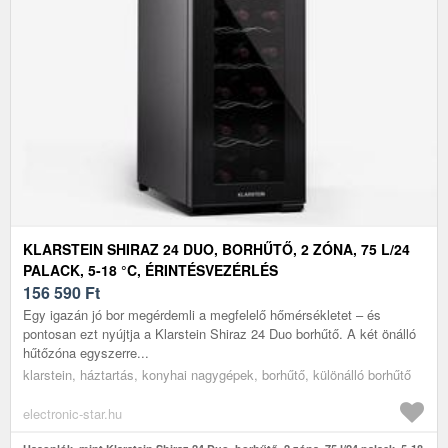
KLARSTEIN SHIRAZ 24 DUO, BORHŰTŐ, 2 ZÓNA, 75 L/24
PALACK, 5-18 °C, ÉRINTÉSVEZÉRLÉS
156 590
Ft
Egy igazán jó bor megérdemli a megfelelő hőmérsékletet – és
pontosan ezt nyújtja a Klarstein Shiraz 24 Duo borhűtő. A két önálló
hűtőzóna egyszerre...
klarstein, háztartás, konyhai nagygépek, borhűtő, különálló borhűtő
electronic-star.hu