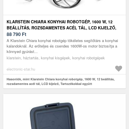
KLARSTEIN CHIARA KONYHAI ROBOTGÉP, 1600 W, 12
BEÁLLÍTÁS, ROZSDAMENTES ACÉL TÁL, LCD KIJELZŐ,
TARTOZÉKOKKAL EGYÜTT
88 790
Ft
A Klarstein Chiara konyhai robotgép tökéletes segítőtárs a konyhai
kalandoknál. Az erőteljes és csendes 1600W-os motor biztosítja a
könnyed gyúrást...
klarstein, háztartás, konyhai kisgépek, konyhai robotgépek
electronic-star.hu
Hasonlók, mint Klarstein Chiara konyhai robotgép, 1600 W, 12 beállítás,
rozsdamentes acél tál, LCD kijelző, Tartozékokkal együtt