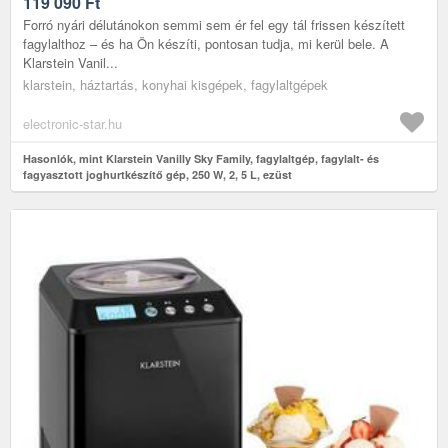
250 W, 2, 5 L, EZÜST
119 090
Ft
Forró nyári délutánokon semmi sem ér fel egy tál frissen készített
fagylalthoz – és ha Ön készíti, pontosan tudja, mi kerül bele. A
Klarstein Vanil...
klarstein, háztartás, konyhai kisgépek, fagylaltgépek
electronic-star.hu
Hasonlók, mint Klarstein Vanilly Sky Family, fagylaltgép, fagylalt- és
fagyasztott joghurtkészítő gép, 250 W, 2, 5 L, ezüst