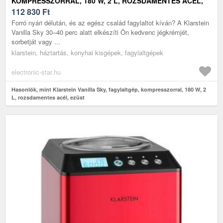
KOMPRESSZORRAL, 180 W, 2 L, ROZSDAMENTES ACÉL,
EZÜST
112 830
Ft
Forró nyári délután, és az egész család fagylaltot kíván? A Klarstein
Vanilla Sky 30–40 perc alatt elkészíti Ön kedvenc jégkrémjét,
sorbetját vagy ...
klarstein, háztartás, konyhai kisgépek, fagylaltgépek
electronic-star.hu
Hasonlók, mint Klarstein Vanilla Sky, fagylaltgép, kompresszorral, 180 W, 2
L, rozsdamentes acél, ezüst