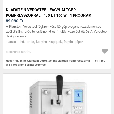
KLARSTEIN VEROSTEEL FAGYLALTGÉP
KOMPRESSZORRAL | 1, 5 L | 150 W | 4 PROGRAM |
ÉRINTŐVEZÉRLÉS
89 090
Ft
A Klarstein Verosteel jégkrémkészítő gép elegáns rozsdamentes
acél dizájnt, erős teljesítményt és intuitív kezelést ötvöz.A Verosteel
design soroza...
klarstein, háztartás, konyhai kisgépek, fagylaltgépek
electronic-star.hu
Hasonlók, mint Klarstein VeroSteel fagylaltgép kompresszorral | 1, 5 l | 150
W | 4 program | érintővezérlés