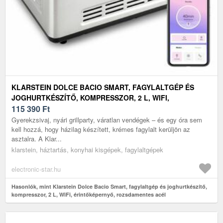
KLARSTEIN DOLCE BACIO SMART, FAGYLALTGÉP ÉS
JOGHURTKÉSZÍTŐ, KOMPRESSZOR, 2 L, WIFI,
ÉRINTŐKÉPERNYŐ, ROZSDAMENTES ACÉL
115 390
Ft
Gyerekzsivaj, nyári grillparty, váratlan vendégek – és egy óra sem
kell hozzá, hogy házilag készített, krémes fagylalt kerüljön az
asztalra. A Klar...
klarstein, háztartás, konyhai kisgépek, fagylaltgépek
electronic-star.hu
Hasonlók, mint Klarstein Dolce Bacio Smart, fagylaltgép és joghurtkészítő,
kompresszor, 2 L, WiFi, érintőképernyő, rozsdamentes acél