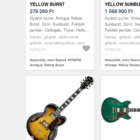
YELLOW BURST
YELLOW SUNBU
278 260
Ft
1 568 900
Ft
Gyártó színe: Antique Yellow
Gyártó színe: Vint
Burst, Szín: Sunburst, Felületi
Sunburst, Szín: Su
javítás: Csillogás, Típus: Hollow
Felületi javítás: Cs
Body, Első lap: Juharfa, Hátsó
Hollow Body, Első 
ibanez, gitárok, elektromos
ibanez, gitárok, el
lap: Juharfa, Kávák: ...
Hátsó lap: Juharfa,
gitárok, szemiakusztikus, jazz
gitárok, szemiakusz
kytary.hu
kytary.hu
Hasonlók, mint Ibanez AF95FM
Hasonlók, mint Iban
Antique Yellow Burst
Vintage Yellow Sunbu