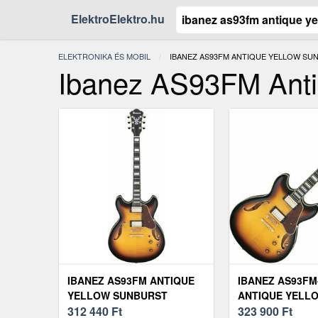
ElektroElektro.hu
ELEKTRONIKA ÉS MOBIL
JELENLEGI:
IBANEZ AS93FM ANTIQUE YELLOW SU
Ibanez AS93FM Anti
IBANEZ AS93FM ANTIQUE
IBANEZ AS93FM
YELLOW SUNBURST
ANTIQUE YELL
312 440
Ft
SUNBURST
323 900
Ft