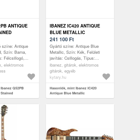
2PB ANTIQUE
IBANEZ IC420 ANTIQUE
AINED
BLUE METALLIC
241 100
Ft
 színe: Antique
Gyártó színe: Antique Blue
, Szín: Barna,
Metallic, Szín: Kék, Felületi
s: Félcsillogó,
javítás: Csillogás, Típus:
ss, Test: Nyatoh,
Iceman, Test: Okoume, Top:
ok, elektromos
ibanez, gitárok, elektromos
Nyak:
Nem tartalmaz, Nyak: Okoume,
less
gitárok, egyéb
ga,...
Nyak pr...
kytary.hu
t Ibanez Q52PB
Hasonlók, mint Ibanez IC420
 Stained
Antique Blue Metallic