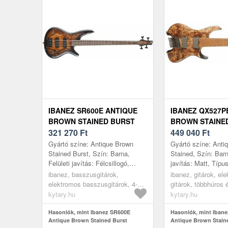
IBANEZ SR600E ANTIQUE
IBANEZ QX527P
BROWN STAINED BURST
BROWN STAINE
321 270
Ft
449 040
Ft
Gyártó színe: Antique Brown
Gyártó színe: Anti
Stained Burst, Szín: Barna,
Stained, Szín: Barn
Felületi javítás: Félcsillogó,
javítás: Matt, Típu
Típus: Modern Bass, Húrok
Test: Nyatoh, Top:
ibanez, basszusgitárok,
ibanez, gitárok, el
száma: 4, Test: Kőris, Top: Nem
Juharfa/Bubinga, N
elektromos basszusgitárok, 4-
gitárok, többhúros é
ta...
húros, modern bass
húrú
kytary.hu
kytary.hu
Hasonlók, mint Ibanez SR600E
Hasonlók, mint Iban
Antique Brown Stained Burst
Antique Brown Stain