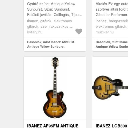
FÉLAKUSZTIKUS
Gyártó színe: Antique Yellow
Akciós.Ez egy auto
GITÁR
Sunburst, Szín: Sunburst,
szoftver általi fordí
Felületi javítás: Csillogás, Típus:
Gibraltar Performer
Semi-Hollow Body, Első lap:
tartási és hangolási
ibanez, gitárok, elektromos
ibanez, hangszerek,
Juharfa, Hátsó lap: Juharfa,...
biztosít. Az alacs
gitárok, szemiakusztikus,
elektromos gitárok,
nyerg...
félakusztikus jazz
és jazz-gitárok, bur
kytary.hu
muziker.hu
Hasonlók, mint Ibanez AS93FM
Hasonlók, mint Iban
Antique Yellow Sunburst
Antique Yellow Sunb
Félakusztikus - jazz-g
IBANEZ AF95FM ANTIQUE
IBANEZ LGB300