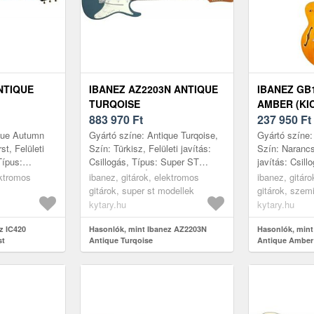
NTIQUE
IBANEZ AZ2203N ANTIQUE
IBANEZ GB
TURQOISE
AMBER (KI
883 970
Ft
237 950
Ft
ique Autumn
Gyártó színe: Antique Turqoise,
Gyártó színe:
st, Felületi
Szín: Türkisz, Felületi javítás:
Szín: Narancs
Típus:
Csillogás, Típus: Super ST
javítás: Csill
ume, Top:
model, Test: Égerfa, Top: Nem
Body, Első la
ektromos
ibanez, gitárok, elektromos
ibanez, gitár
ak: Okoume,
tartalmaz, Nyak: Juharfa,...
lap: Hársfa, K
gitárok, super st modellek
gitárok, szem
kytary.hu
kytary.hu
z IC420
Hasonlók, mint Ibanez AZ2203N
Hasonlók, min
st
Antique Turqoise
Antique Amber 