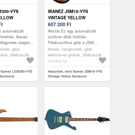
B300-VYS
IBANEZ JSM10-VYS
ELLOW
VINTAGE YELLOW
Ft
SUNBURST
607 200
Ft
IKUS - JAZZ-
FÉLAKUSZTIKUS - JAZZ-
 automatizált
Akciós.Ez egy automatizált
GITÁR
i fordítás: Ibanez
szoftver általi fordítás:
llegzetes üreges
Félakusztikus gitár a JSM
os gitár, amelyet a
sorozatból. A hangszer teste
erek, gitár,
ibanez, hangszerek, gitár,
gitáros, George B...
lágyított juharból készült. A 628
tárok, félakusztikus
elektromos gitárok, félakusztikus
mm-es skálah...
k, burst
és jazz-gitárok, burst
muziker.hu
t Ibanez LGB300-VYS
Hasonlók, mint Ibanez JSM10-VYS
 Sunburst
Vintage Yellow Sunburst
 jazz-gitár
Félakusztikus - jazz-gitár