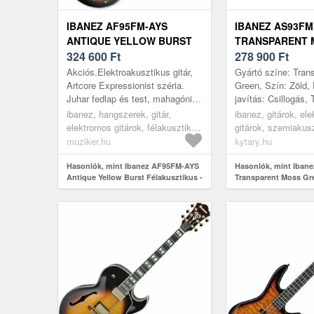
IBANEZ AF95FM-AYS
IBANEZ AS93FM
ANTIQUE YELLOW BURST
TRANSPARENT 
FÉLAKUSZTIKUS - JAZZ-
324 600
Ft
GREEN
278 900
Ft
GITÁR
Akciós.Elektroakusztikus gitár,
Gyártó színe: Tran
Artcore Expressionist széria.
Green, Szín: Zöld, 
Juhar fedlap és test, mahagóni /
javítás: Csillogás,
juhar nyak, menzúra 628mm,
Hollow Body, Első l
ibanez, hangszerek, gitár,
ibanez, gitárok, el
ébenfa fogólap Medium
Hátsó lap: Juharfa,
elektromos gitárok, félakusztikus
gitárok, szemiakus
érintőkkel...
és jazz-gitárok, burst
félakusztikus jazz
muziker.hu
kytary.hu
Hasonlók, mint Ibanez AF95FM-AYS
Hasonlók, mint Iban
Antique Yellow Burst Félakusztikus -
Transparent Moss Gr
jazz-gitár