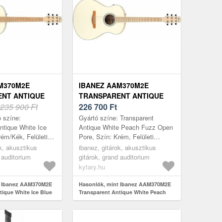
M370M2E
IBANEZ AAM370M2E
NT ANTIQUE
TRANSPARENT ANTIQUE
 BLUE
235 900 Ft
WHITE PEACH FUZZ
226 700
Ft
 színe:
Gyártó színe: Transparent
ntique White Ice
Antique White Peach Fuzz Open
rém/Kék, Felületi
Pore, Szín: Krém, Felületi
 Pore, Típus: Grand
javítás: Open Pore, Típus: Grand
k, akusztikus
ibanez, gitárok, akusztikus
Kivágás: Nem,
Auditorium, Kivágás: Nem,
 auditorium
gitárok, grand auditorium
...
Korpu...
kytary.hu
t Ibanez AAM370M2E
Hasonlók, mint Ibanez AAM370M2E
tique White Ice Blue
Transparent Antique White Peach
Fuzz