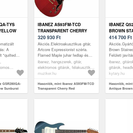
QA-TYS
IBANEZ AS93FM-TCD
IBANEZ Q5
YELLOW
TRANSPARENT CHERRY
BROWN ST
EKTROMOS
RED FÉLAKUSZTIKUS -
320 930
Ft
414 700
Ft
JAZZ-GITÁR
matizált
Akciós.Elektroakusztikus gitár,
Akciós.Gyártó
tás: A
Artcore Expressionist széria.
Brown Stained
 "quilted
Flamed Maple juhar fedlap és
Felületi javítá
maz dupla
test, Expressionist AS mahagóni
Típus: Headle
,
ibanez, hangszerek, gitár,
ibanez, gitár
en és
/ juhar nyak, menzúra 628mm,
Top: Nyárfa, 
tromos
elektromos gitárok, félakusztikus
gitárok, head
.
éb...
Juharfa/Bubin
húros
és jazz-gitárok, red
muziker.hu
kytary.hu
húros modern
ok, burst
ez GSR280QA-
Hasonlók, mint Ibanez AS93FM-TCD
Hasonlók, min
low Sunburst
Transparent Cherry Red
Antique Brown
itár
Félakusztikus - jazz-gitár