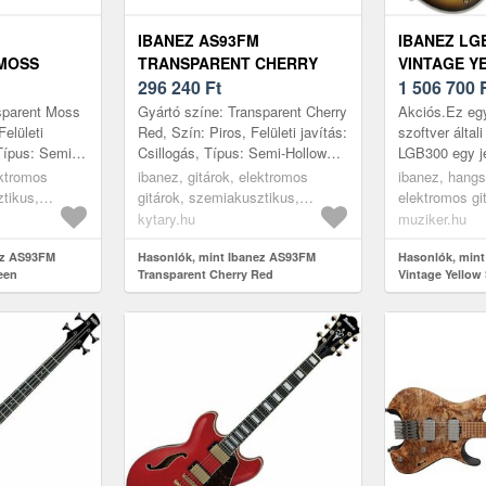
IBANEZ AS93FM
IBANEZ LG
MOSS
TRANSPARENT CHERRY
VINTAGE Y
RED
296 240
Ft
SUNBURST
1 506 700
FÉLAKUSZT
sparent Moss
Gyártó színe: Transparent Cherry
Akciós.Ez egy
GITÁR
Felületi
Red, Szín: Piros, Felületi javítás:
szoftver által
 Típus: Semi-
Csillogás, Típus: Semi-Hollow
LGB300 egy je
ap: Juharfa,
Body, Első lap: Juharfa, Hátsó
testű elektrom
ektromos
ibanez, gitárok, elektromos
ibanez, hangsz
 Kává...
lap: Juharfa, Káv...
legendás jazz
ztikus,
gitárok, szemiakusztikus,
elektromos gi
félakusztikus jazz
és jazz-gitáro
kytary.hu
muziker.hu
ez AS93FM
Hasonlók, mint Ibanez AS93FM
Hasonlók, min
een
Transparent Cherry Red
Vintage Yellow
Félakusztikus -