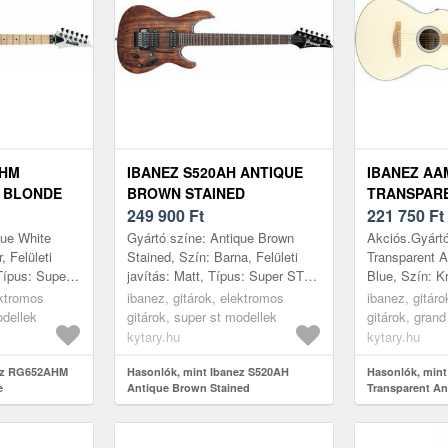
AHM
IBANEZ S520AH ANTIQUE
IBANEZ AA
E BLONDE
BROWN STAINED
TRANSPARE
249 900
Ft
WHITE ICE
221 750
Ft
que White
Gyártó színe: Antique Brown
Akciós.Gyártó
, Felületi
Stained, Szín: Barna, Felületi
Transparent A
 Típus: Super
javítás: Matt, Típus: Super ST
Blue, Szín: K
ris, Top: Nem
model, Test: Kőris, Top: Nem
javítás: Open
ektromos
ibanez, gitárok, elektromos
ibanez, gitáro
harfa...
tartalmaz, Nyak: Juharfa, Ny...
Auditorium, 
odellek
gitárok, super st modellek
gitárok, grand
Korpusz: Félm
kytary.hu
kytary.hu
nez RG652AHM
Hasonlók, mint Ibanez S520AH
Hasonlók, min
e
Antique Brown Stained
Transparent An