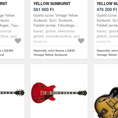
RST
YELLOW SUNBURST
YELLOW S
561 900
Ft
476 200
Ft
age Yellow
Gyártó színe: Vintage Yellow
Gyártó színe:
nburst,
Sunburst, Szín: Sunburst,
Sunburst, Szí
illogás, Típus:
Felületi javítás: Félcsillogó,
Felületi javít
lap: Lucfenyő,
Típus: Hollow Body, Első lap:
Semi-Hollow B
ektromos
ibanez, gitárok, elektromos
ibanez, gitár
 Káv...
Lucfenyő, Hátsó lap: Juharfa,
Juharfa, Hátsó
tikus, jazz
gitárok, szemiakusztikus, jazz
gitárok, szem
K...
félakusztikus
kytary.hu
kytary.hu
ez LGB300
Hasonlók, mint Ibanez LGB30
Hasonlók, mint
rst
Vintage Yellow Sunburst
Vintage Yellow