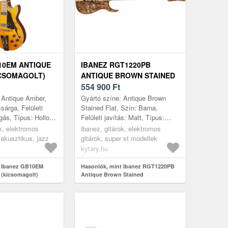
10EM ANTIQUE
IBANEZ RGT1220PB
CSOMAGOLT)
ANTIQUE BROWN STAINED
554 900
Ft
 Antique Amber,
Gyártó színe: Antique Brown
sárga, Felületi
Stained Flat, Szín: Barna,
ogás, Típus: Hollow
Felületi javítás: Matt, Típus:
p: Lucfenyő, Hátsó
Super ST model, Test: Hársfa,
ok, elektromos
ibanez, gitárok, elektromos
ávák: Hár...
Top: Nyárfa, Nyak:
iakusztikus, jazz
gitárok, super st modellek
Juharfa/Dió,...
kytary.hu
t Ibanez GB10EM
Hasonlók, mint Ibanez RGT1220PB
(kicsomagolt)
Antique Brown Stained