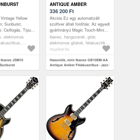
UNBURST
ANTIQUE AMBER
FÉLAKUSZTIKUS - JAZZ-
336 200
Ft
GITÁR
 Vintage Yellow
Akciós.Ez egy automatizált
n: Sunburst,
szoftver általi fordítás: Az egyedi
ás: Csillogás, Típus:
gyártmányú Magic Touch-Mini
ody, Első lap:
humbucker a klasszikus tónusok
ok, elektromos
ibanez, hangszerek, gitár,
 lap: Juharfa,...
egyensúlyát biztosítja,
iakusztikus,
elektromos gitárok, félakusztikus
valamint...
 jazz
és jazz-gitárok, yellow
muziker.hu
 Ibanez JSM10
Hasonlók, mint Ibanez GB10EM-AA
 Sunburst
Antique Amber Félakusztikus - jazz-
gitár