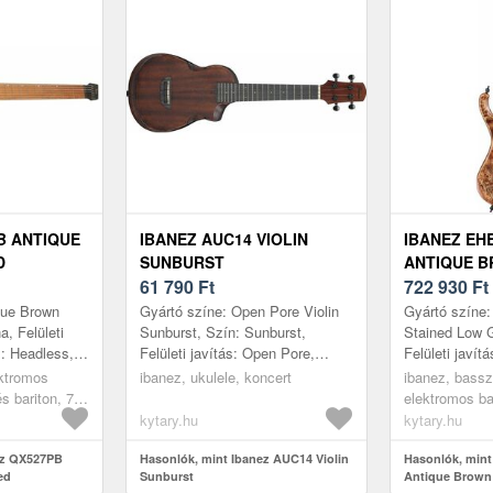
B ANTIQUE
IBANEZ AUC14 VIOLIN
IBANEZ EH
D
SUNBURST
ANTIQUE B
61 790
Ft
LOW
722 930
Ft
que Brown
Gyártó színe: Open Pore Violin
Gyártó színe:
a, Felületi
Sunburst, Szín: Sunburst,
Stained Low G
s: Headless,
Felületi javítás: Open Pore,
Felületi javítá
 Nyárfa, Nyak:
Ukulele típus: Koncert, Kivágás:
Típus: Headl
ektromos
ibanez, ukulele, koncert
ibanez, bassz
yak p...
Igen, Korpusz: Félmasszív, E...
6, Test: Maha
s bariton, 7-
elektromos ba
több húrú bas
kytary.hu
kytary.hu
ez QX527PB
Hasonlók, mint Ibanez AUC14 Violin
Hasonlók, min
ed
Sunburst
Antique Brown