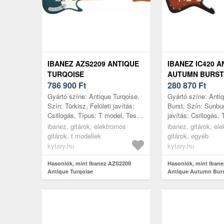
IBANEZ AZS2209 ANTIQUE
IBANEZ IC420 A
TURQOISE
AUTUMN BURST
786 900
Ft
280 870
Ft
Gyártó színe: Antique Turqoise,
Gyártó színe: Ant
Szín: Türkisz, Felületi javítás:
Burst, Szín: Sunbur
Csillogás, Típus: T model, Test:
javítás: Csillogás, 
Kőris, Top: Nem tartalmaz, Nyak:
Iceman, Test: Oko
ibanez, gitárok, elektromos
ibanez, gitárok, el
Juharfa, Nyak pr...
Nem tartalmaz, Ny
gitárok, t modellek
gitárok, egyéb
Nya...
kytary.hu
kytary.hu
Hasonlók, mint Ibanez AZS2209
Hasonlók, mint Ibane
Antique Turqoise
Antique Autumn Bur