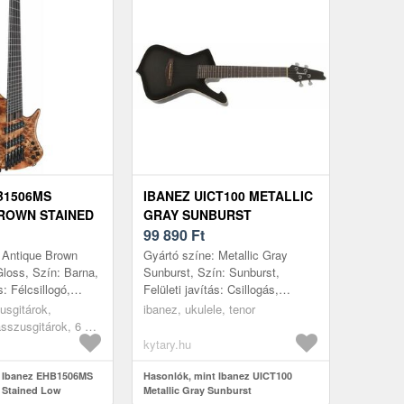
B1506MS
IBANEZ UICT100 METALLIC
ROWN STAINED
GRAY SUNBURST
99 890
Ft
 Antique Brown
Gyártó színe: Metallic Gray
loss, Szín: Barna,
Sunburst, Szín: Sunburst,
s: Félcsillogó,
Felületi javítás: Csillogás,
ess, Húrok száma:
Ukulele típus: Tenor, Kivágás:
usgitárok,
ibanez, ukulele, tenor
góni, Top: Ny...
Igen, Korpusz: Rétegelt, Első
sszusgitárok, 6 és
lap...
szusgitár
kytary.hu
t Ibanez EHB1506MS
Hasonlók, mint Ibanez UICT100
 Stained Low
Metallic Gray Sunburst