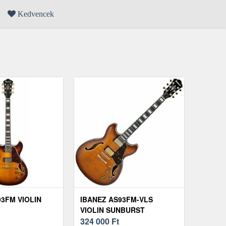
Kedvencek
93FM VIOLIN
IBANEZ AS93FM-VLS
VIOLIN SUNBURST
FÉLAKUSZTIKUS - JAZZ-
324 000
Ft