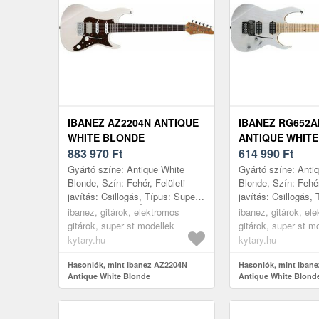
IBANEZ AZ2204N ANTIQUE
IBANEZ RG652
WHITE BLONDE
ANTIQUE WHIT
883 970
Ft
614 990
Ft
Gyártó színe: Antique White
Gyártó színe: Anti
Blonde, Szín: Fehér, Felületi
Blonde, Szín: Fehér
javítás: Csillogás, Típus: Super
javítás: Csillogás,
ST model, Test: Égerfa, Top:
ST model, Test: Kő
ibanez, gitárok, elektromos
ibanez, gitárok, el
Nem tartalmaz, Nyak: Juharf...
tartalmaz, Nyak: Ju
gitárok, super st modellek
gitárok, super st m
kytary.hu
kytary.hu
Hasonlók, mint Ibanez AZ2204N
Hasonlók, mint Iba
Antique White Blonde
Antique White Blond