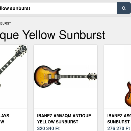
NBURST
que Yellow Sunburst
-AYS
IBANEZ AM93QM ANTIQUE
IBANEZ AS
OW
YELLOW SUNBURST
SUNBURST
320 340
Ft
276 270
Ft