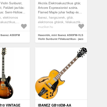
GITÁR
 Violin Sunburst,
Akciós.Elektroakusztikus gitár,
, Felületi javítás:
Artcore Expressionist széria.
pus: Semi-Hollow
Flamed Maple juhar fedlap és
p: Juharfa, Hátsó
test, Expressionist AS mahagóni
ok, elektromos
ibanez, hangszerek, gitár,
Kávák: ...
/ juhar nyak, menzúra 628mm,
iakusztikus,
elektromos gitárok, félakusztikus
éb...
 jazz
és jazz-gitárok, burst
muziker.hu
t Ibanez AS93FM
Hasonlók, mint Ibanez AS93FM-VLS
t
Violin Sunburst Félakusztikus - jazz-
gitár
M10 VINTAGE
IBANEZ GB10EM-AA