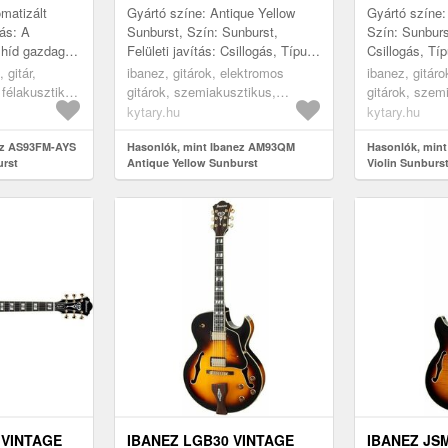
 - JAZZ-
matizált
Gyártó színe: Antique Yellow
Gyártó színe:
tás: A
Sunburst, Szín: Sunburst,
Szín: Sunburst
 híd gazdag
Felületi javítás: Csillogás, Típus:
Csillogás, Tí
 stabilitást
Semi-Hollow Body, Első lap:
Body, Első la
 gitár,
ibanez, gitárok, elektromos
ibanez, gitár
onyan fekvő
Juharfa, Hátsó lap: Juharfa,...
lap: Juharfa, 
 félakusztikus
gitárok, szemiakusztikus,
gitárok, szem
st
félakusztikus jazz
félakusztikus
kytary.hu
kytary.hu
ez AS93FM-AYS
Hasonlók, mint Ibanez AM93QM
Hasonlók, min
urst
Antique Yellow Sunburst
Violin Sunburs
itár
 VINTAGE
IBANEZ LGB30 VINTAGE
IBANEZ JS