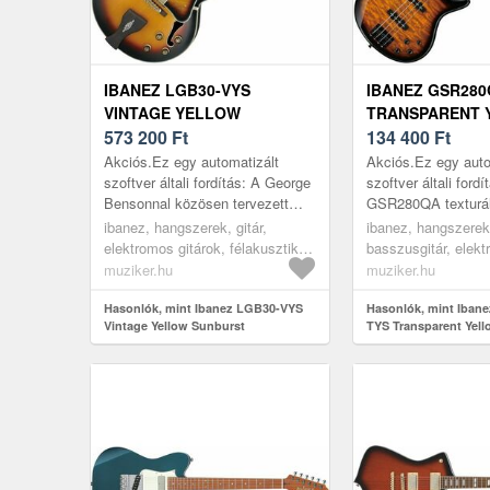
IBANEZ LGB30-VYS
IBANEZ GSR280
VINTAGE YELLOW
TRANSPARENT 
SUNBURST
573 200
Ft
SUNBURST EL
134 400
Ft
FÉLAKUSZTIKUS - JAZZ-
BASSZUSGITÁR
Akciós.Ez egy automatizált
Akciós.Ez egy auto
GITÁR
szoftver általi fordítás: A George
szoftver általi fordí
Bensonnal közösen tervezett
GSR280QA texturált
üreges testű gitár a lucfenyő, a
juhar" felsőt tartal
ibanez, hangszerek, gitár,
ibanez, hangszerek
juhar hát és az oldalak érdekes...
kivágott okum test
elektromos gitárok, félakusztikus
basszusgitár, elek
csavarozható juha..
és jazz-gitárok, burst
basszusgitárok, 4 
muziker.hu
muziker.hu
basszusgitárok, 4 
Hasonlók, mint Ibanez LGB30-VYS
típusú basszusgitár
Hasonlók, mint Iban
Vintage Yellow Sunburst
TYS Transparent Yel
Félakusztikus - jazz-gitár
Elektromos basszusg