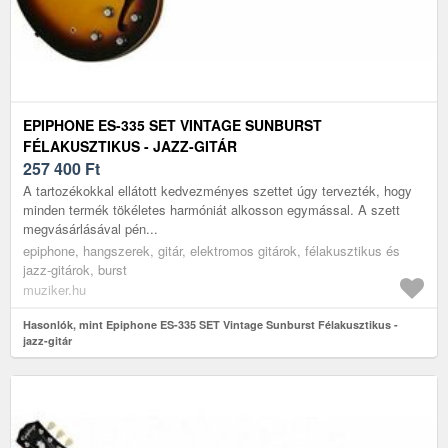
EPIPHONE ES-335 SET VINTAGE SUNBURST
FÉLAKUSZTIKUS - JAZZ-GITÁR
257 400
Ft
A tartozékokkal ellátott kedvezményes szettet úgy tervezték, hogy
minden termék tökéletes harmóniát alkosson egymással. A szett
megvásárlásával pén...
epiphone, hangszerek, gitár, elektromos gitárok, félakusztikus és
jazz-gitárok, burst
muziker.hu
Hasonlók, mint Epiphone ES-335 SET Vintage Sunburst Félakusztikus -
jazz-gitár