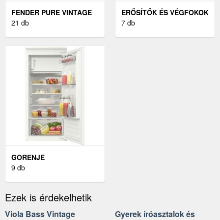
FENDER PURE VINTAGE
ERŐSÍTŐK ÉS VÉGFOKOK
BASS
21 db
2000 WATT FELETT
7 db
GORENJE
HŰTŐSZEKRÉNY ÉS
9 db
FAGYASZTÓ
Ezek is érdekelhetik
Viola Bass Vintage
Gyerek íróasztalok és