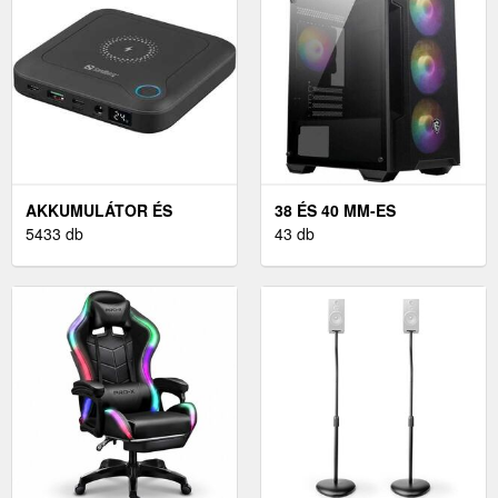
AKKUMULÁTOR ÉS
38 ÉS 40 MM-ES
TÖLTŐ
5433 db
43 db