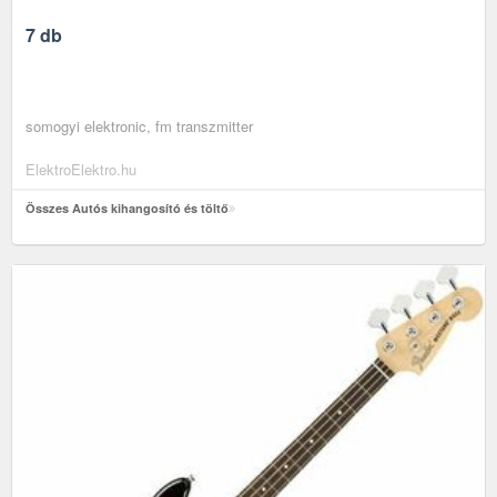
7 db
somogyi elektronic, fm transzmitter
ElektroElektro.hu
Összes Autós kihangosító és töltő