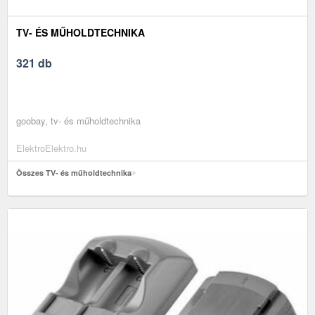
TV- ÉS MŰHOLDTECHNIKA
321 db
goobay, tv- és műholdtechnika
ElektroElektro.hu
Összes TV- és műholdtechnika