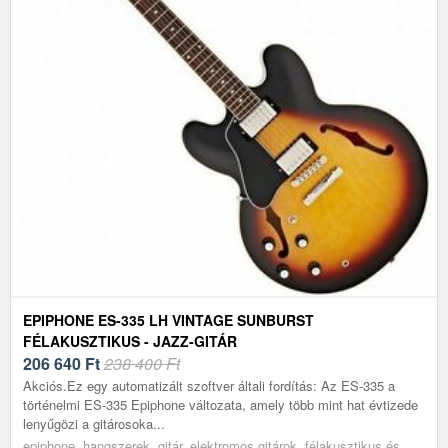
EPIPHONE ES-335 LH VINTAGE SUNBURST
FÉLAKUSZTIKUS - JAZZ-GITÁR
206 640
Ft
238 400 Ft
Akciós.Ez egy automatizált szoftver általi fordítás: Az ES-335 a
történelmi ES-335 Epiphone változata, amely több mint hat évtizede
lenyűgözi a gitárosoka...
epiphone, hangszerek, gitár, elektromos gitárok, félakusztikus és