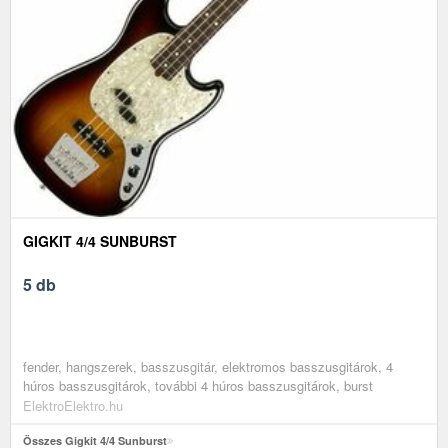
GIGKIT 4/4 SUNBURST
5 db
fender, hangszerek, basszusgitár, elektromos basszusgitárok, 4
húros basszusgitárok, további 4 húros basszusgitárok, burst
ElektroElektro.hu
Összes Gigkit 4/4 Sunburst