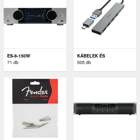
ES-8-150W
KÁBELEK ÉS
71 db
TARTOZÉKOK
505 db