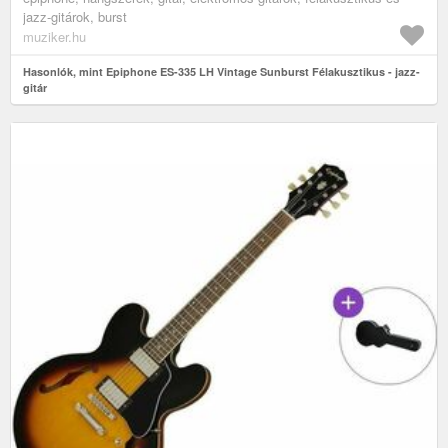
jazz-gitárok, burst
muziker.hu
Hasonlók, mint Epiphone ES-335 LH Vintage Sunburst Félakusztikus - jazz-
gitár