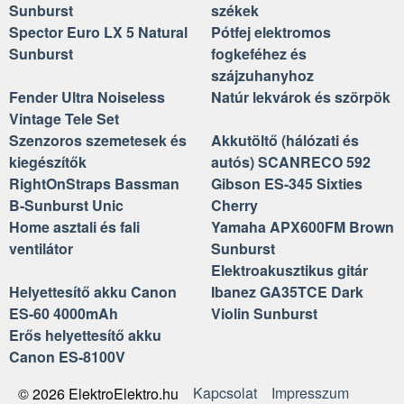
Sunburst
székek
Spector Euro LX 5 Natural
Pótfej elektromos
Sunburst
fogkeféhez és
szájzuhanyhoz
Fender Ultra Noiseless
Natúr lekvárok és szörpök
Vintage Tele Set
Szenzoros szemetesek és
Akkutöltő (hálózati és
kiegészítők
autós) SCANRECO 592
RightOnStraps Bassman
Gibson ES-345 Sixties
B-Sunburst Unic
Cherry
Home asztali és fali
Yamaha APX600FM Brown
ventilátor
Sunburst
Elektroakusztikus gitár
Helyettesítő akku Canon
Ibanez GA35TCE Dark
ES-60 4000mAh
Violin Sunburst
Erős helyettesítő akku
Canon ES-8100V
Kapcsolat
Impresszum
© 2026 ElektroElektro.hu