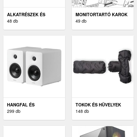
ALKATRÉSZEK ÉS
MONITORTARTÓ KAROK
TARTOZÉKOK
48 db
ÉS KONZOLOK
49 db
PÁRAELSZÍVÓKHOZ
HANGFAL ÉS
TOKOK ÉS HÜVELYEK
HANGSZÓRÓ
299 db
148 db