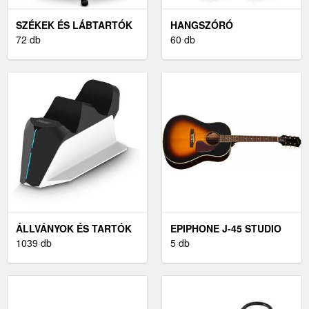
SZÉKEK ÉS LÁBTARTÓK
HANGSZÓRÓ
72 db
ÁLLVÁNYOK ÉS FALI
60 db
KONZOLOK
ÁLLVÁNYOK ÉS TARTÓK
EPIPHONE J-45 STUDIO
1039 db
VINTAGE SUNBURST
5 db