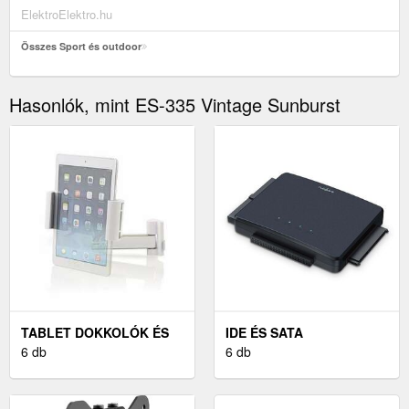
ElektroElektro.hu
Összes Sport és outdoor
Hasonlók, mint ES-335 Vintage Sunburst
TABLET DOKKOLÓK ÉS
IDE ÉS SATA
ÁLLVÁNYOK
6 db
ÁTALAKÍTÓK
6 db