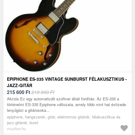
EPIPHONE ES-335 VINTAGE SUNBURST FÉLAKUSZTIKUS -
JAZZ-GITÁR
215 600
Ft
219 900 Ft
Akciós.Ez egy automatizált szoftver általi fordítás: Az ES-335 a
történelmi ES-335 Epiphone változata, amely több mint hat évtizede
lenyűgözi a gitárosoka...
epiphone, hangszerek, gitár, elektromos gitárok, félakusztikus és
jazz-gitárok, burst
muziker.hu