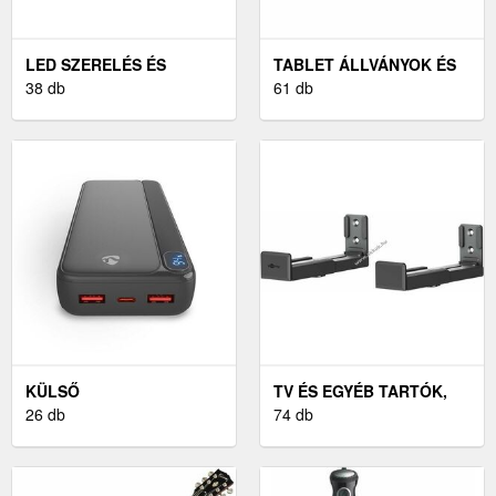
LED SZERELÉS ÉS
TABLET ÁLLVÁNYOK ÉS
ÁRAMELLÁTÁS
38 db
TARTÓK
61 db
KÜLSŐ
TV ÉS EGYÉB TARTÓK,
AKKUMULÁTOROK ÉS
26 db
KONZOLOK, ÁLLVÁNYOK
74 db
POWERBANKEK