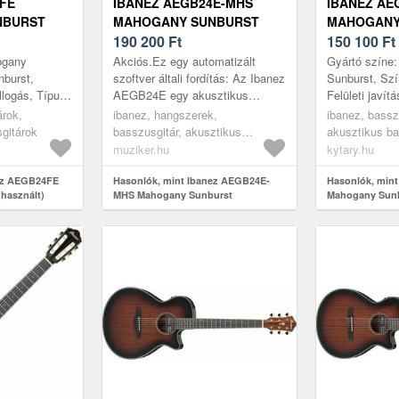
FE
IBANEZ AEGB24E-MHS
IBANEZ AE
NBURST
MAHOGANY SUNBURST
MAHOGANY
AKUSZTIKUS
190 200
Ft
150 100
Ft
BASSZUSGITÁR
ogany
Akciós.Ez egy automatizált
Gyártó színe
nburst,
szoftver általi fordítás: Az Ibanez
Sunburst, Szí
illogás, Típus:
AEGB24E egy akusztikus
Felületi javít
záma: 4,
basszusgitár, amely készen áll a
Singlecut, Hú
árok,
ibanez, hangszerek,
ibanez, bassz
pusz:
színpadra, elképesztő értékkel
Kivágás: Igen
gitárok
basszusgitár, akusztikus
akusztikus ba
és i...
Rétegelt, E...
basszusgitárok, brown
muziker.hu
kytary.hu
nez AEGB24FE
Hasonlók, mint Ibanez AEGB24E-
Hasonlók, min
használt)
MHS Mahogany Sunburst
Mahogany Sun
Akusztikus basszusgitár