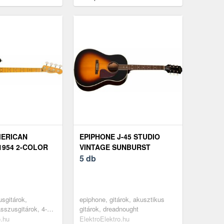
MERICAN
EPIPHONE J-45 STUDIO
 1954 2-COLOR
VINTAGE SUNBURST
5 db
usgitárok,
epiphone, gitárok, akusztikus
sszusgitárok, 4-
gitárok, dreadnought
o.hu
ElektroElektro.hu