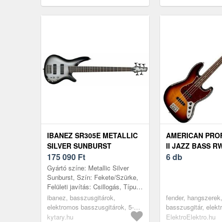
basszusgitár
IBANEZ SR305E METALLIC
AMERICAN PRO
SILVER SUNBURST
II JAZZ BASS R
175 090
Ft
SUNBURST
6 db
Gyártó színe: Metallic Silver
Sunburst, Szín: Fekete/Szürke,
Felületi javítás: Csillogás, Típus:
Modern Bass, Húrok száma: 5,
ibanez, basszusgitárok,
fender, hangszerek
Test: Okoume, Top: Ne...
elektromos basszusgitárok, 5-
basszusgitár, elek
húros, modern bass
basszusgitárok, 4 
kytary.hu
ElektroElektro.hu