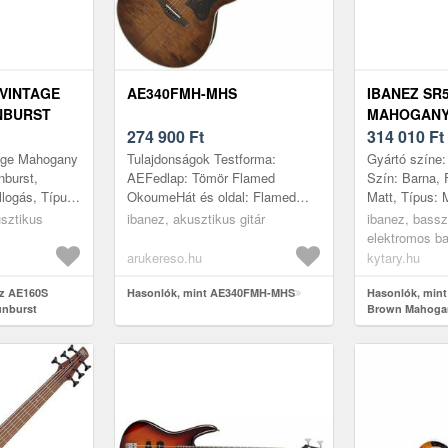
 VINTAGE
AE340FMH-MHS
IBANEZ SR
NBURST
MAHOGAN
274 900
Ft
314 010
Ft
tage Mahogany
Tulajdonságok Testforma:
Gyártó színe
nburst,
AEFedlap: Tömör Flamed
Szín: Barna, F
illogás, Típus:
OkoumeHát és oldal: Flamed
Matt, Típus:
 Korpusz:
OkoumeGerendázás: X-M
száma: 5, Te
usztikus
ibanez, akusztikus gitár
ibanez, bassz
p: Lucf...
BracingNyak: NyatohFogólap:
Nem tartalmaz
elektromos ba
RosewoodMenzúra: 651 m...
balkezes
arukereso.hu
kytary.hu
ez AE160S
Hasonlók, mint AE340FMH-MHS
Hasonlók, min
unburst
Brown Mahoga