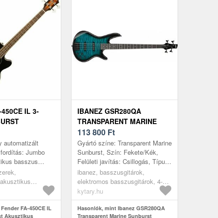
450CE IL 3-
IBANEZ GSR280QA
BURST
TRANSPARENT MARINE
S
SUNBURST
113 800
Ft
ITÁR
 automatizált
Gyártó színe: Transparent Marine
i fordítás: Jumbo
Sunburst, Szín: Fekete/Kék,
tikus basszus
Felületi javítás: Csillogás, Típus:
tívával. A test
Modern Bass, Húrok száma: 4,
zerek,
ibanez, basszusgitárok,
góni fából készült,
Test: Okoume, Top: Há...
 akusztikus
elektromos basszusgitárok, 4-
k, burst
húros, j-bass
kytary.hu
 Fender FA-450CE IL
Hasonlók, mint Ibanez GSR280QA
t Akusztikus
Transparent Marine Sunburst