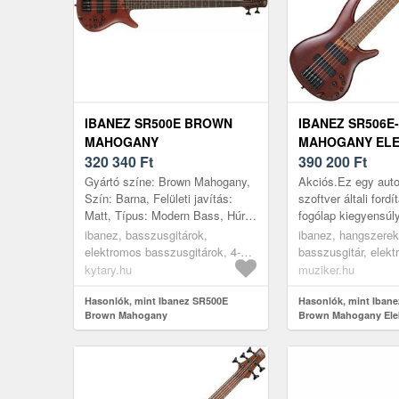
IBANEZ SR500E BROWN
IBANEZ SR506
MAHOGANY
MAHOGANY EL
320 340
Ft
BASSZUSGITÁR
390 200
Ft
Gyártó színe: Brown Mahogany,
Akciós.Ez egy auto
Szín: Barna, Felületi javítás:
szoftver általi ford
Matt, Típus: Modern Bass, Húrok
fogólap kiegyensúly
száma: 4, Test: Okoume, Top:
határozott hangot bi
ibanez, basszusgitárok,
ibanez, hangszerek
Nem tartalmaz, Nyak: Jato...
középkategóriára
elektromos basszusgitárok, 4-
basszusgitár, elek
összpontosítva. Az
húros, modern bass
basszusgitárok, 6 
kytary.hu
muziker.hu
basszusgitárok, br
Hasonlók, mint Ibanez SR500E
Hasonlók, mint Iban
Brown Mahogany
Brown Mahogany Ele
basszusgitár