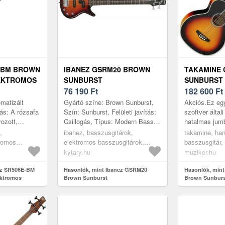
E-BM BROWN
IBANEZ GSRM20 BROWN
TAKAMINE
EKTROMOS
SUNBURST
SUNBURST 
76 190
Ft
BASSZUSG
182 600
Ft
matizált
Gyártó színe: Brown Sunburst,
Akciós.Ez egy
ítás: A rózsafa
Szín: Sunburst, Felületi javítás:
szoftver általi
ozott,
Csillogás, Típus: Modern Bass,
hatalmas jumb
ztosít, a
Húrok száma: 4, Test: Nyárfa,
felépítéssel,
,
ibanez, basszusgitárok,
takamine, ha
Top: Nem tartalmaz, Ny...
kozmetikai je
tromos
elektromos basszusgitárok,
basszusgitár,
...
prémium elekt
húros
shortscale
basszusgitáro
kytary.hu
muziker.hu
own
ez SR506E-BM
Hasonlók, mint Ibanez GSRM20
Hasonlók, min
ktromos
Brown Sunburst
Brown Sunburs
basszusgitár