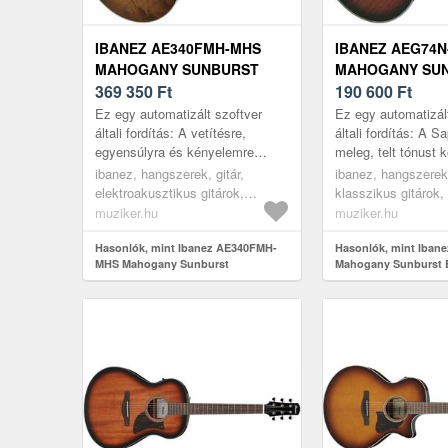
IBANEZ AE340FMH-MHS
IBANEZ AEG74
MAHOGANY SUNBURST
MAHOGANY SU
ELEKTROAKUSZTIKUS
369 350
Ft
ELEKTRO-KLAS
190 600
Ft
GITÁR
GITÁR
Ez egy automatizált szoftver
Ez egy automatizál
általi fordítás: A vetítésre,
általi fordítás: A S
egyensúlyra és kényelemre
meleg, telt tónust 
tervezett AE tökéletesen
Bocote hátulja és o
ibanez, hangszerek, gitár,
ibanez, hangszerek,
kidolgozott, modern testformája a
gyönyörű fa erezetű
elektroakusztikus gitárok,
klasszikus gitárok, 
vil...
elektroakusztikus jumbó gitárok,
klasszikus gitárok,
muziker.hu
muziker.hu
burst
Hasonlók, mint Ibanez AE340FMH-
Hasonlók, mint Iba
MHS Mahogany Sunburst
Mahogany Sunburst E
Elektroakusztikus gitár
klasszikus gitár