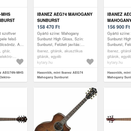
N-MHS
IBANEZ AEG74 MAHOGANY
IBANEZ AE
NBURST
SUNBURST
MAHOGANY
SZIKUS
158 470
Ft
156 900
Ft
t szoftver
Gyártó színe: Mahogany
Gyártó színe
apele felső
Sunburst High Gloss, Szín:
Sunburst High
kölcsönöz. A
Sunburst, Felületi javítás:
Sunburst, Felü
ldalai
Csillogás, Típus: AEG, Kivágás:
Csillogás, Tí
 gitár,
ibanez, gitárok, akusztikus
ibanez, gitáro
ek, és er...
Igen, Korpusz: Rétegelt, Első
Igen, Korpusz
elektro-
gitárok, egyéb
gitárok, egyé
lap: Sa...
lap: Sa...
 burst
kytary.hu
kytary.hu
nez AEG74N-MHS
Hasonlók, mint Ibanez AEG74
Hasonlók, min
lektro-
Mahogany Sunburst
Mahogany Sun