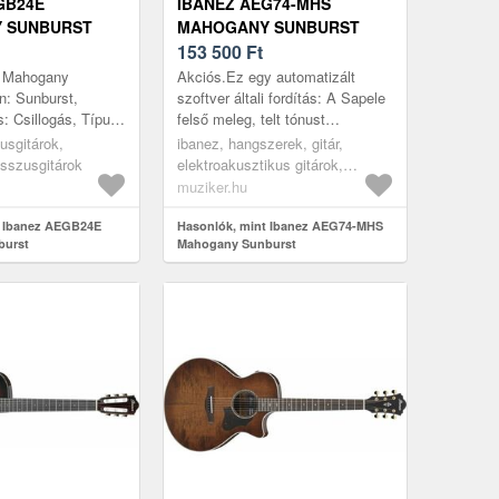
GB24E
IBANEZ AEG74-MHS
 SUNBURST
MAHOGANY SUNBURST
ELEKTROAKUSZTIKUS
153 500
Ft
GITÁR
: Mahogany
Akciós.Ez egy automatizált
n: Sunburst,
szoftver általi fordítás: A Sapele
ás: Csillogás, Típus:
felső meleg, telt tónust
rok száma: 4,
kölcsönöz. A Bocote hátulja és
usgitárok,
ibanez, hangszerek, gitár,
, Korpusz:
oldalai gyönyörű fa erezetűek, és
sszusgitárok
elektroakusztikus gitárok,
er...
elektroakusztikus dreadnought
muziker.hu
gitárok, burst
t Ibanez AEGB24E
Hasonlók, mint Ibanez AEG74-MHS
burst
Mahogany Sunburst
Elektroakusztikus gitár