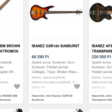
E-BM BROWN
IBANEZ GSR180 SUNBURST
IBANEZ AF
EKTROMOS
TRANSPAR
68 290
Ft
SUNBURST
226 000
Ft
matizált
Gyártó színe: Sunburst, Szín:
Gyártó színe:
tás:
Sunburst, Felületi javítás:
Sunburst, Szí
sgitár SR
Csillogás, Típus: Modern Bass,
Felületi javít
sorozat a
Húrok száma: 4, Test: Okoume,
Hollow Body,
,
ibanez, basszusgitárok,
ibanez, bassz
rt 30 éven át
Top: Nem tartalmaz, Nyak: Ju...
Első lap: Juha
tromos
elektromos basszusgitárok, 4-
elektromos ba
húros
húros, modern bass
húros, egyéb
kytary.hu
kytary.hu
húros modern
rok, brown
ez SR500E-BM
Hasonlók, mint Ibanez GSR180
Hasonlók, mint
ktromos
Sunburst
Transparent Bl