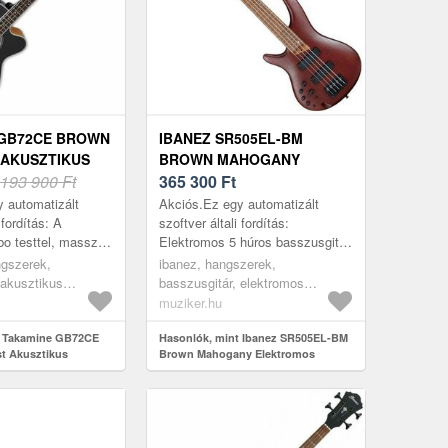
 GB72CE BROWN
IBANEZ SR505EL-BM
AKUSZTIKUS
BROWN MAHOGANY
ITÁR
193 900 Ft
ELEKTROMOS
365 300
Ft
BASSZUSGITÁR
 automatizált
Akciós.Ez egy automatizált
 fordítás: A
szoftver általi fordítás:
o testtel, masszív
Elektromos 5 húros basszusgitár
 lenyűgöző
SR sorozatú balkezeseknek. Az
ngszerek,
ibanez, hangszerek,
llemzőkkel és
SR sorozat a modern
 akusztikus
basszusgitár, elektromos
ron...
basszusgitárt 30 év...
k, burst
basszusgitárok, 5 húros
muziker.hu
basszusgitárok, 5 húros modern
t Takamine GB72CE
típusú basszusgitárok, brown
Hasonlók, mint Ibanez SR505EL-BM
t Akusztikus
Brown Mahogany Elektromos
basszusgitár