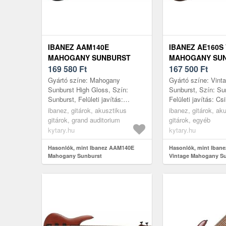
IBANEZ AAM140E
IBANEZ AE160S
MAHOGANY SUNBURST
MAHOGANY SU
169 580
Ft
167 500
Ft
Gyártó színe: Mahogany
Gyártó színe: Vin
Sunburst High Gloss, Szín:
Sunburst, Szín: Su
Sunburst, Felületi javítás:
Felületi javítás: Cs
Csillogás, Típus: Grand
AE, Kivágás: Igen,
ibanez, gitárok, akusztikus
ibanez, gitárok, ak
Auditorium, Kivágás: Nem,
Félmasszív, Első la
gitárok, grand auditorium
gitárok, egyéb
Korpusz: Félmasszív...
kytary.hu
kytary.hu
Hasonlók, mint Ibanez AAM140E
Hasonlók, mint Iban
Mahogany Sunburst
Vintage Mahogany S