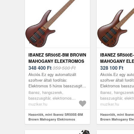
IBANEZ SR505E-BM BROWN
IBANEZ SR500
MAHOGANY ELEKTROMOS
MAHOGANY EL
BASSZUSGITÁR
348 400
Ft
359 500 Ft
BASSZUSGITÁR
328 100
Ft
Akciós.Ez egy automatizált
Akciós.Ez egy auto
szoftver általi fordítás:
szoftver általi fordí
Elektromos 5 húros basszusgitár
Elektromos basszu
SR sorozatból. Az SR sorozat a
sorozatból. Az SR 
ibanez, hangszerek,
ibanez, hangszerek
modern basszusgitárt 30 éven át
modern basszusgitá
basszusgitár, elektromos
basszusgitár, elek
hozza....
hozza. Az Iban...
basszusgitárok, 5 húros
basszusgitárok, 4 
muziker.hu
muziker.hu
basszusgitárok, 5 húros modern
basszusgitárok, 4 
típusú basszusgitárok, brown
Hasonlók, mint Ibanez SR505E-BM
típusú basszusgitá
Hasonlók, mint Iban
Brown Mahogany Elektromos
Brown Mahogany Ele
basszusgitár
basszusgitár