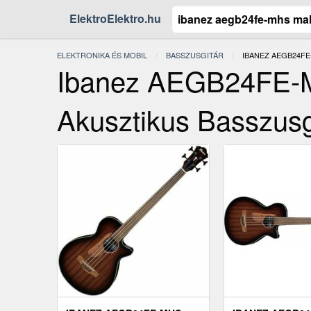
ElektroElektro.hu
ELEKTRONIKA ÉS MOBIL
BASSZUSGITÁR
JELENLEGI:
IBANEZ AEGB24F
Ibanez AEGB24FE-
Akusztikus Basszusg