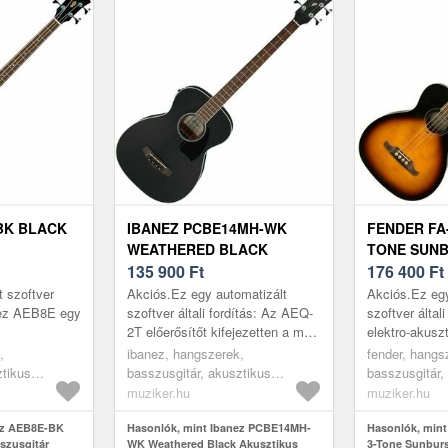
BK BLACK
IBANEZ PCBE14MH-WK
FENDER FA-
WEATHERED BLACK
TONE SUN
AKUSZTIKUS
135 900
Ft
AKUSZTIKU
176 400
Ft
BASSZUSGITÁR
BASSZUSG
t szoftver
Akciós.Ez egy automatizált
Akciós.Ez egy
anez AEB8E egy
szoftver általi fordítás: Az AEQ-
szoftver által
2T előerősítőt kifejezetten a mély
elektro-akusz
basszusgitár
és magas frekvenciák
Fender alterna
,
ibanez, hangszerek,
fender, hangs
ztalt
beállítására tervezték, és
laminált maha
ztikus
basszusgitár, akusztikus
basszusgitár,
lehetővé te...
lamin...
ack
basszusgitárok, black
basszusgitáro
muziker.hu
muziker.hu
ez AEB8E-BK
Hasonlók, mint Ibanez PCBE14MH-
Hasonlók, mint
szusgitár
WK Weathered Black Akusztikus
3-Tone Sunburs