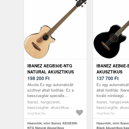
IBANEZ AEGB30E-NTG
IBANEZ AEB8E-
NATURAL AKUSZTIKUS
AKUSZTIKUS
BASSZUSGITÁR
198 200
Ft
BASSZUSGITÁR
137 700
Ft
Akciós.Ez egy automatizált
Ez egy automatizál
szoftver általi fordítás: Ez a
általi fordítás: Ib
basszusgitár speciális
kiváló minőségű
ujjtámaszsal van felszerelve. A
elektroakusztikus 
ibanez, hangszerek,
ibanez, hangszerek
kialakítás lehetővé teszi a
kezdőknek és tapas
basszusgitár, akusztikus
basszusgitár, akus
játékosok szá...
játékosoknak ...
basszusgitárok, natural
basszusgitárok, bl
muziker.hu
muziker.hu
Hasonlók, mint Ibanez AEGB30E-
Hasonlók, mint Iban
NTG Natural Akusztikus
Black Akusztikus bas