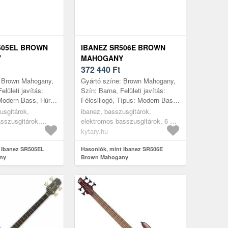
505EL BROWN
IBANEZ SR506E BROWN
Y
MAHOGANY
372 440
Ft
: Brown Mahogany,
Gyártó színe: Brown Mahogany,
elületi javítás:
Szín: Barna, Felületi javítás:
 Modern Bass, Húrok
Félcsillogó, Típus: Modern Bass,
st: Okoume, Top:
Húrok száma: 6, Test: Okoume,
usgitárok,
ibanez, basszusgitárok,
, Nyak: Jato...
Top: Nem tartalmaz, Nya...
sszusgitárok,
elektromos basszusgitárok, 6 és
több húrú basszusgitár
kytary.hu
t Ibanez SR505EL
Hasonlók, mint Ibanez SR506E
ny
Brown Mahogany