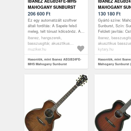
IBANEZ AEGB24FE-MHS
IBANEZ AEGB24
MAHOGANY SUNBURST
MAHOGANY SU
AKUSZTIKUS
206 600
Ft
(HASZNÁLT)
130 180
Ft
BASSZUSGITÁR
Ez egy automatizált szoftver
Gyártó színe: Mah
általi fordítás: A Sapele felső
Sunburst, Szín: Su
meleg, telt tónust kölcsönöz. A
Felületi javítás: Cs
Sapele hátoldala és oldalai telt
Singlecut, Húrok s
ibanez, hangszerek,
ibanez, basszusgit
és meleg középső és é...
Kivágás: Igen, Kor
basszusgitár, akusztikus
akusztikus basszus
Rétegelt, E...
basszusgitárok, burst
muziker.hu
kytary.hu
Hasonlók, mint Ibanez AEGB24FE-
Hasonlók, mint Iba
MHS Mahogany Sunburst
Mahogany Sunburst (
Akusztikus basszusgitár