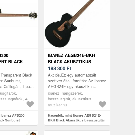
B200
IBANEZ AEGB24E-BKH
ENT BLACK
BLACK AKUSZTIKUS
BASSZUSGITÁR
188 300
Ft
 Transparent Black
Akciós.Ez egy automatizált
n: Sunburst,
szoftver általi fordítás: Az Ibanez
ás: Csillogás, Típus:
AEGB24E egy akusztikus
 Húrok száma: 4,
basszusgitár, amely készen áll a
usgitárok,
ibanez, hangszerek,
rfa, Hátsó...
színpadra, elképesztő értékkel
sszusgitárok, 4-
basszusgitár, akusztikus
és i...
basszusgitárok, black
muziker.hu
 Ibanez AFB200
Hasonlók, mint Ibanez AEGB24E-
ack Sunburst
BKH Black Akusztikus basszusgitár