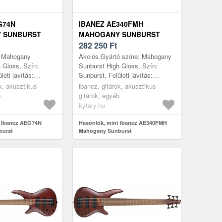
G74N
IBANEZ AE340FMH
 SUNBURST
MAHOGANY SUNBURST
282 250
Ft
: Mahogany
Akciós.Gyártó színe: Mahogany
 Gloss, Szín:
Sunburst High Gloss, Szín:
leti javítás:
Sunburst, Felületi javítás:
pus: AEG, Kivágás:
Csillogás, Típus: AE, Kivágás:
k, akusztikus
ibanez, gitárok, akusztikus
: Rétegelt, Első
Igen, Korpusz: Félmasszív, Első
b
gitárok, egyéb
lap: O...
kytary.hu
t Ibanez AEG74N
Hasonlók, mint Ibanez AE340FMH
burst
Mahogany Sunburst