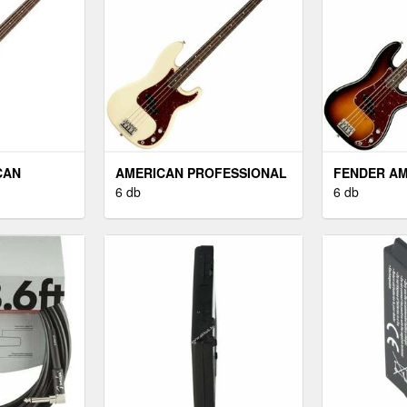
CAN
AMERICAN PROFESSIONAL
FENDER A
II JAZZ
II PRECISION BASS RW
6 db
PROFESSIO
6 db
OLOR
OLYMPIC WHITE
PRECISION 
COLOR SU