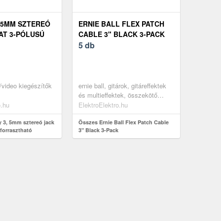
 5MM SZTEREÓ
ERNIE BALL FLEX PATCH
AT 3-PÓLUSÚ
CABLE 3" BLACK 3-PACK
HATÓ
5 db
/video kiegészítők
ernie ball, gitárok, gitáreffektek
és multieffektek, összekötő
kábelek
o.hu
ElektroElektro.hu
 3, 5mm sztereó jack
Összes Ernie Ball Flex Patch Cable
 forrasztható
3" Black 3-Pack