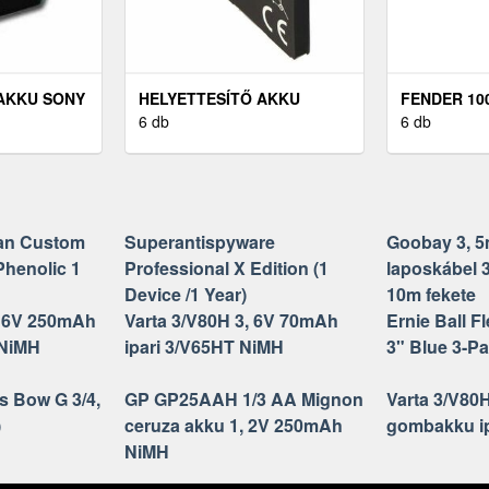
AKKU SONY
HELYETTESÍTŐ AKKU
FENDER 10
SIEMENS C65/C70
6 db
NYLON TIE 
6 db
3, 6V
MOBILTELEFON 3, 7V
750MAH LI-ION
can Custom
Superantispyware
Goobay 3, 5
henolic 1
Professional X Edition (1
laposkábel 
Device /1 Year)
10m fekete
, 6V 250mAh
Varta 3/V80H 3, 6V 70mAh
Ernie Ball F
 NiMH
ipari 3/V65HT NiMH
3" Blue 3-P
s Bow G 3/4,
GP GP25AAH 1/3 AA Mignon
Varta 3/V80
)
ceruza akku 1, 2V 250mAh
gombakku i
NiMH