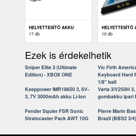
HELYETTESÍTŐ AKKU
HELYETTESÍTŐ 
LAPTOP LENOVO IDEAPAD
17 db
ERICSSON V800
10 db
S10-3 4400MAH LI-ION
MOBILTELEFON 
500MAH LI-ION
Ezek is érdekelhetik
Sniper Elite 3 (Ultimate
Vic Firth Ameri
Edition) - XBOX ONE
Keyboard Hard P
1/8" ball
Keeppower IMR18650 3, 6V-
Varta 3/V250H 3
3, 7V 3000mAh akku Li-Ion
gombakku ipari
Fender Squier FSR Sonic
Pierre Marin Bas
Stratocaster Pack AWT 10G
Brazil (BBS2 3/4