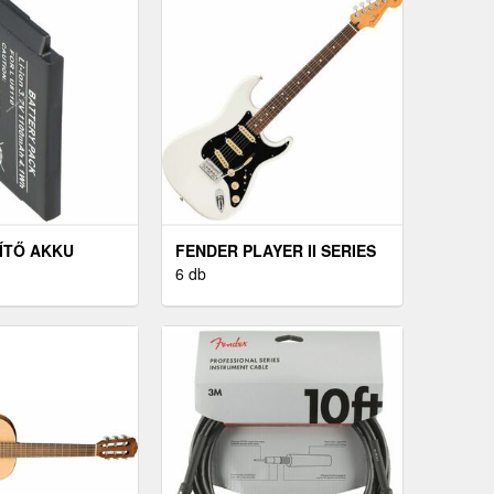
ÍTŐ AKKU
FENDER PLAYER II SERIES
FON LG U8170
STRATOCASTER RW POLAR
6 db
MAH LI-ION
WHITE ELEKTROMOS
GITÁR