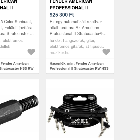
MERICAN
FENDER AMERICAN
NAL II
PROFESSIONAL II
STER HSS RW
STRATOCASTER RW HSS 3-
925 300
Ft
TONE SUNBURST
 3-Color Sunburst,
Ez egy automatizált szoftver
ELEKTROMOS GITÁR
, Felületi javítás:
általi fordítás: Az American
us: Stratocaster,
Professional II Stratocaster®
 Top: Nem
HSS több mint hatvan éves
k, elektromos
fender, hangszerek, gitár,
k: Juharfa, ...
innovációra, inspirációra és fejl...
dellek
elektromos gitárok, st típusú
elektromos gitárok, burst
muziker.hu
 Fender American
Hasonlók, mint Fender American
 Stratocaster HSS RW
Professional II Stratocaster RW HSS
3-Tone Sunburst Elektromos gitár