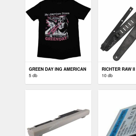
GREEN DAY ING AMERICAN
RICHTER RAW I
DREAM UNISEX BLACK M
5 db
BŐR GITÁR HE
10 db
BLACK