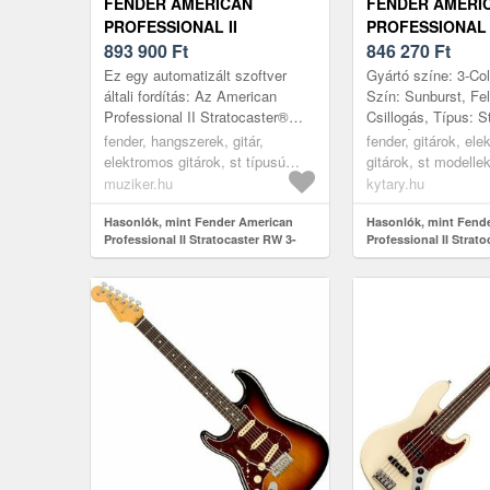
FENDER AMERICAN
FENDER AMERI
PROFESSIONAL II
PROFESSIONAL 
STRATOCASTER RW 3-
893 900
Ft
STRATOCASTER
846 270
Ft
TONE SUNBURST
Ez egy automatizált szoftver
Gyártó színe: 3-Col
ELEKTROMOS GITÁR
általi fordítás: Az American
Szín: Sunburst, Felü
Professional II Stratocaster®
Csillogás, Típus: S
több mint hatvan éves
Test: Égerfa, Top:
fender, hangszerek, gitár,
fender, gitárok, el
innovációra, inspirációra és
tartalmaz, Nyak: Juh
elektromos gitárok, st típusú
gitárok, st modelle
fejleszt...
elektromos gitárok, burst
muziker.hu
kytary.hu
Hasonlók, mint Fender American
Hasonlók, mint Fend
Professional II Stratocaster RW 3-
Professional II Stra
Tone Sunburst Elektromos gitár