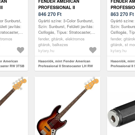
CAN
FENDER AMERICAN
FENDER A
II
PROFESSIONAL II
PROFESSIO
 RW 3TSB
STRATOCASTER LH RW
846 270
Ft
STRATOCA
863 270
Ft
3TSB
3TSB
or Sunburst,
Gyártó színe: 3-Color Sunburst,
Gyártó színe:
leti javítás:
Szín: Sunburst, Felületi javítás:
Szín: Sunburst
tratocaster,
Csillogás, Típus: Stratocaster,
Csillogás, Típ
 Nem
Test: Égerfa, Top: Nem
Test: Égerfa,
ektromos
fender, gitárok, elektromos
fender, gitáro
arfa, ...
tartalmaz, Nyak: Juharfa, ...
tartalmaz, Nya
k
gitárok, balkezes
gitárok, st mo
kytary.hu
kytary.hu
er American
Hasonlók, mint Fender American
Hasonlók, mint
tocaster RW 3TSB
Professional II Stratocaster LH RW
Professional II
3TSB
3TSB