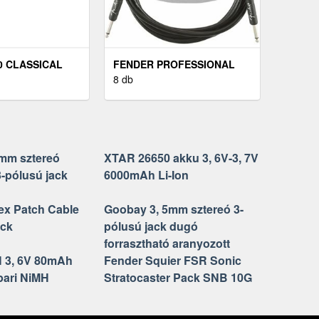
0 CLASSICAL
FENDER PROFESSIONAL
END 028-043
SERIES FEKETE 3 M
8 db
EGYENES - EGYENES
mm sztereó
XTAR 26650 akku 3, 6V-3, 7V
3-pólusú jack
6000mAh Li-Ion
lex Patch Cable
Goobay 3, 5mm sztereó 3-
ack
pólusú jack dugó
forrasztható aranyozott
H 3, 6V 80mAh
Fender Squier FSR Sonic
pari NiMH
Stratocaster Pack SNB 10G