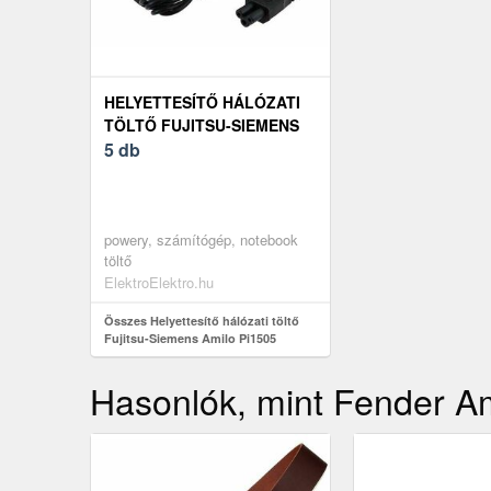
HELYETTESÍTŐ HÁLÓZATI
TÖLTŐ FUJITSU-SIEMENS
AMILO PI1505 20V/65W (3,
5 db
25A)
powery, számítógép, notebook
töltő
ElektroElektro.hu
Összes Helyettesítő hálózati töltő
Fujitsu-Siemens Amilo Pi1505
20V/65W (3, 25A)
Hasonlók, mint Fender Am