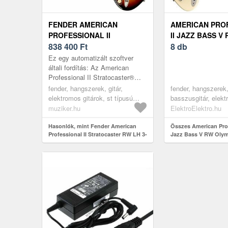
FENDER AMERICAN
AMERICAN PRO
PROFESSIONAL II
II JAZZ BASS V
STRATOCASTER RW LH 3-
838 400
Ft
OLYMPIC WHITE
8 db
TONE SUNBURST
Ez egy automatizált szoftver
ELEKTROMOS GITÁR
általi fordítás: Az American
Professional II Stratocaster®
Balkezes több mint hatvan éves
fender, hangszerek, gitár,
fender, hangszerek
innovációra, inspirációra és...
elektromos gitárok, st típusú
basszusgitár, elek
elektromos gitárok, burst
basszusgitárok, 5 
muziker.hu
ElektroElektro.hu
basszusgitárok, 5 h
Hasonlók, mint Fender American
típusú basszusgitár
Összes American Prof
Professional II Stratocaster RW LH 3-
Jazz Bass V RW Olym
Tone Sunburst Elektromos gitár