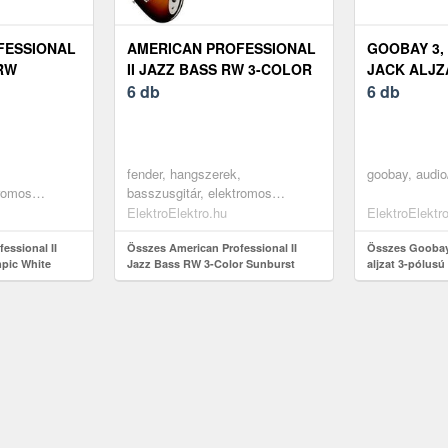
FESSIONAL
AMERICAN PROFESSIONAL
GOOBAY 3,
 RW
II JAZZ BASS RW 3-COLOR
JACK ALJZ
SUNBURST
6 db
FORRASZT
6 db
,
fender, hangszerek,
goobay, audio
tromos
basszusgitár, elektromos
húros
basszusgitárok, 4 húros
ElektroElektro.hu
ElektroElektr
úros j-bass
basszusgitárok, 4 húros j-bass
ok, white
essional II
típusú basszusgitárok, burst
Összes American Professional II
Összes Goobay
pic White
Jazz Bass RW 3-Color Sunburst
aljzat 3-pólusú