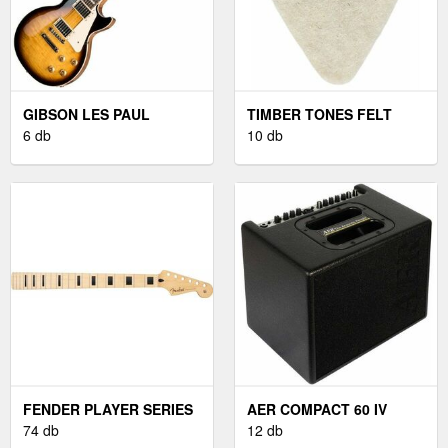
GIBSON LES PAUL
TIMBER TONES FELT
STANDARD 50S
6 db
TONES NATURAL WOOL
10 db
TOBACCO BURST
FELT
ELEKTROMOS GITÁR
FENDER PLAYER SERIES
AER COMPACT 60 IV
22 JUHARFA GITÁR NYAK
74 db
AKUSZTIKUS
12 db