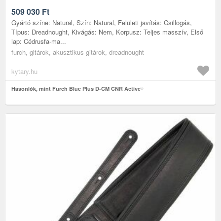
509 030
Ft
Gyártó színe: Natural, Szín: Natural, Felületi javítás: Csillogás,
Típus: Dreadnought, Kivágás: Nem, Korpusz: Teljes masszív, Első
lap: Cédrusfa-ma...
furch, gitárok, akusztikus gitárok, dreadnought
kytary.hu
Hasonlók, mint Furch Blue Plus D-CM CNR Active