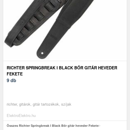
RICHTER SPRINGBREAK I BLACK BŐR GITÁR HEVEDER
FEKETE
9 db
richter, gitárok, gitár tartozékok, szíjak
ElektroElektro.hu
Összes Richter Springbreak I Black Bőr gitár heveder Fekete