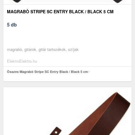
MAGRABÒ STRIPE SC ENTRY BLACK / BLACK 5 CM
5 db
magrabò, gitárok, gitár tartozékok, szíjak
ElektroElektro.hu
Összes Magrabò Stripe SC Entry Black / Black 5 cm