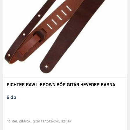
RICHTER RAW II BROWN BŐR GITÁR HEVEDER BARNA
6 db
richter, gitárok, gitár tartozékok, szíjak