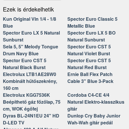
Ezek is érdekelhetik
Kun Original Vln 1/4 - 1/8
Spector Euro Classic 5
Blue
Metallic Blue
Spector Euro LX 5 Natural
Spector Euro LX 5 BO
Sunburst
Natural Sunburst
Sela 5, 5" Melody Tongue
Spector Euro CST 5
Drum Navy Blue
Natural Violet Burst
Spector Euro CST 5
Spector Euro CST 5
Natural Black Burst
Natural Red Burst
Electrolux LTB1AE28W0
Ernie Ball Flex Patch
Kombinált hűtőszekrény,
Cable 3" Blue 3-Pack
160 cm
Electrolux KGG7536K
Cordoba C4-CE 4/4
Beépíthető gáz főzőlap, 75
Natural Elektro-klasszikus
cm, WOK égőfej
gitár
Dyras BL-24N1EU 24" HD
Dunlop Cry Baby Junior
D-LED TV
Wah-Wah gitár pedál