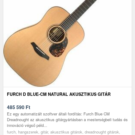
FURCH D BLUE-CM NATURAL AKUSZTIKUS GITÁR
485 590
Ft
Ez egy automatizált szoftver általi fordítás: Furch Blue CM
Dreadnought az akusztikus gitárgyártásban a mesterségbeli tudás és
innováció végső péld...
furch, hangszerek, gitár, akusztikus gitárok, dreadnought gitárok,