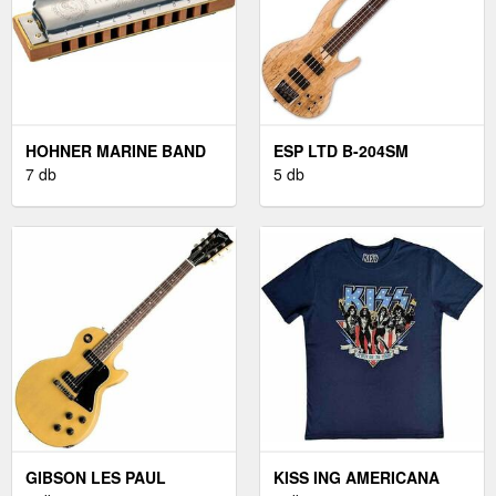
HOHNER MARINE BAND
ESP LTD B-204SM
1896 CLASSIC D
7 db
NATURAL SATIN
5 db
ELEKTROMOS
BASSZUSGITÁR
GIBSON LES PAUL
KISS ING AMERICANA