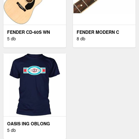
FENDER CD-60S WN
FENDER MODERN C
NATURAL AKUSZTIKUS
5 db
TELECASTER 21
8 db
GITÁR
JUHARFA GITÁR NYAK
OASIS ING OBLONG
TARGET UNISEX NAVY
5 db
BLUE M