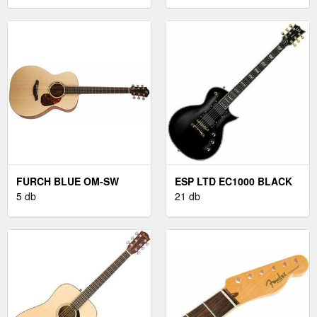
GITÁRKOMBÓK
FURCH BLUE OM-SW
ESP LTD EC1000 BLACK
CNR ACTIVE
5 db
ELEKTROMOS GITÁR
21 db