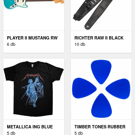
PLAYER II MUSTANG RW
RICHTER RAW II BLACK
AQUATONE BLUE
6 db
BŐR GITÁR HEVEDER
10 db
BLACK
METALLICA ING BLUE
TIMBER TONES RUBBER
JUSTICE UNISEX BLACK
5 db
TONES BLUE SILICON 4-
5 db