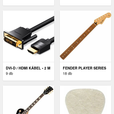
M
PACK
DVI-D / HDMI KÁBEL • 2 M
FENDER PLAYER SERIES
9 db
22 GITÁR NYAK
18 db