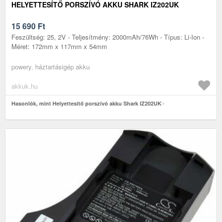
HELYETTESÍTŐ PORSZÍVÓ AKKU SHARK IZ202UK
15 690
Ft
Feszültség: 25, 2V - Teljesítmény: 2000mAh/76Wh - Típus: Li-Ion -
Méret: 172mm x 117mm x 54mm
powery, háztartásigép akku
akkuk.hu
Hasonlók, mint Helyettesítő porszívó akku Shark IZ202UK