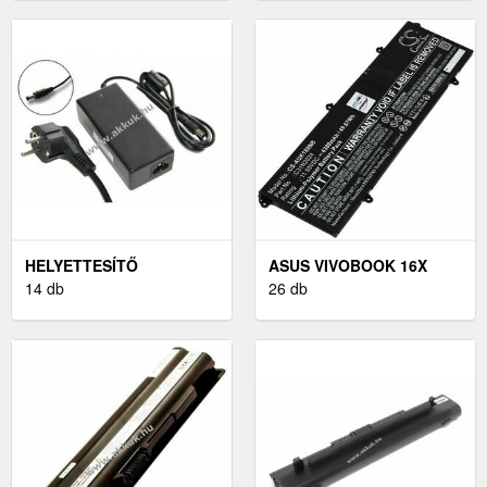
HELYETTESÍTŐ
ASUS VIVOBOOK 16X
NYOMTATÓ-HÁLÓZATI
14 db
K3605ZC LAPTOP AKKU
26 db
ADAPTER CANON
(HELYETTESÍTŐ)
SELPHY CP750