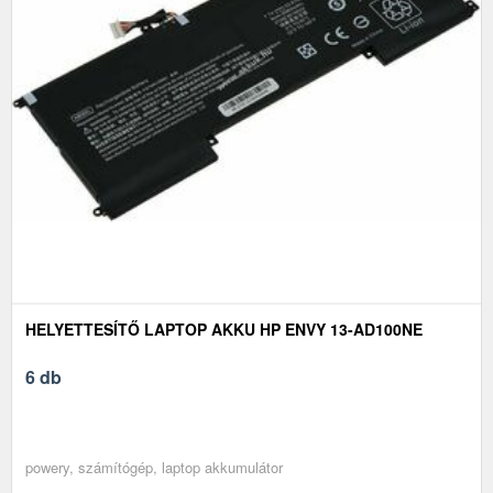
HELYETTESÍTŐ LAPTOP AKKU HP ENVY 13-AD100NE
6 db
powery, számítógép, laptop akkumulátor