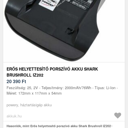
ERŐS HELYETTESÍTŐ PORSZÍVÓ AKKU SHARK
BRUSHROLL IZ202
20 390
Ft
Feszültség: 25, 2V - Teljesítmény: 2000mAh/76Wh - Típus: Li-Ion -
Méret: 172mm x 117mm x 54mm
powery, háztartásigép akku
akkuk.hu
Hasonlók, mint Erős helyettesítő porszívó akku Shark Brushroll IZ202