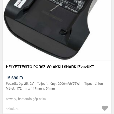
HELYETTESÍTŐ PORSZÍVÓ AKKU SHARK IZ202UKT
15 690
Ft
Feszültség: 25, 2V - Teljesítmény: 2000mAh/76Wh - Típus: Li-Ion -
Méret: 172mm x 117mm x 54mm
powery, háztartásigép akku
akkuk.hu