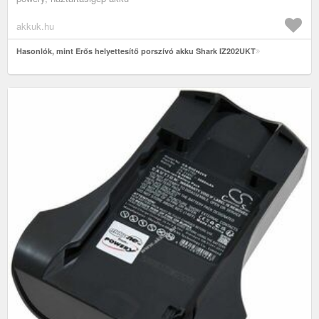
akkuk.hu
Hasonlók, mint Erős helyettesítő porszívó akku Shark IZ202UKT