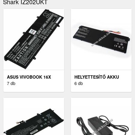
Shark IZ202UKT
ASUS VIVOBOOK 16X
HELYETTESÍTŐ AKKU
K3605ZV LAPTOP AKKU
7 db
ACER CHROMEBOOK
6 db
(HELYETTESÍTŐ)
CB3-531