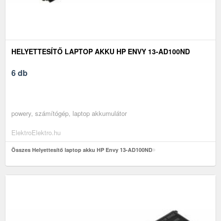
HELYETTESÍTŐ LAPTOP AKKU HP ENVY 13-AD100ND
6 db
powery, számítógép, laptop akkumulátor
ElektroElektro.hu
Összes Helyettesítő laptop akku HP Envy 13-AD100ND