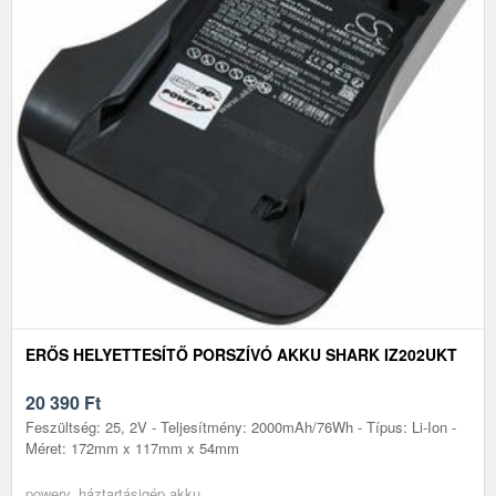
ERŐS HELYETTESÍTŐ PORSZÍVÓ AKKU SHARK IZ202UKT
20 390
Ft
Feszültség: 25, 2V - Teljesítmény: 2000mAh/76Wh - Típus: Li-Ion -
Méret: 172mm x 117mm x 54mm
powery, háztartásigép akku