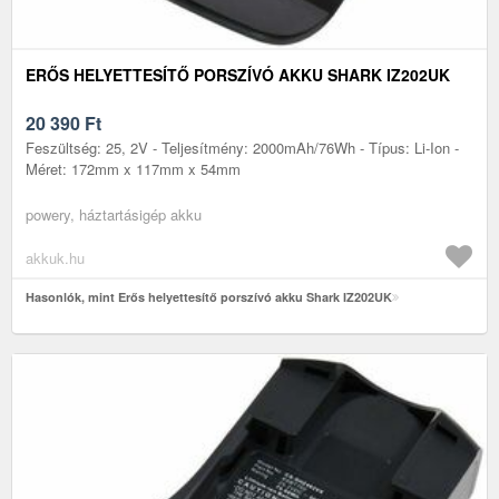
ERŐS HELYETTESÍTŐ PORSZÍVÓ AKKU SHARK IZ202UK
20 390
Ft
Feszültség: 25, 2V - Teljesítmény: 2000mAh/76Wh - Típus: Li-Ion -
Méret: 172mm x 117mm x 54mm
powery, háztartásigép akku
akkuk.hu
Hasonlók, mint Erős helyettesítő porszívó akku Shark IZ202UK