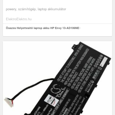
powery, számítógép, laptop akkumulátor
ElektroElektro.hu
Összes Helyettesítő laptop akku HP Envy 13-AD106NE