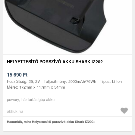
HELYETTESÍTŐ PORSZÍVÓ AKKU SHARK IZ202
15 690
Ft
Feszültség: 25, 2V - Teljesítmény: 2000mAh/76Wh - Típus: Li-Ion -
Méret: 172mm x 117mm x 54mm
powery, háztartásigép akku
akkuk.hu
Hasonlók, mint Helyettesítő porszívó akku Shark IZ202