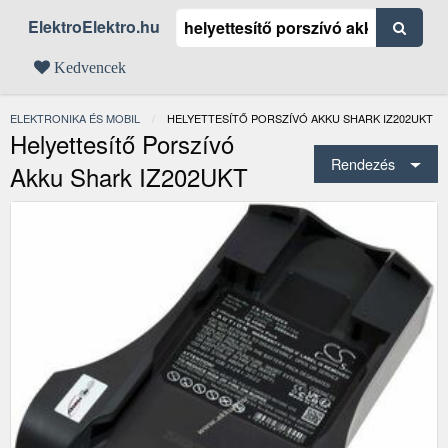
ElektroElektro.hu
Kedvencek
ELEKTRONIKA ÉS MOBIL
JELENLEGI:
HELYETTESÍTŐ PORSZÍVÓ AKKU SHARK IZ202UKT
Helyettesítő Porszívó
Rendezés
Akku Shark IZ202UKT