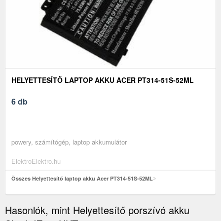
HELYETTESÍTŐ LAPTOP AKKU ACER PT314-51S-52ML
6 db
powery, számítógép, laptop akkumulátor
ElektroElektro.hu
Összes Helyettesítő laptop akku Acer PT314-51S-52ML
Hasonlók, mint Helyettesítő porszívó akku