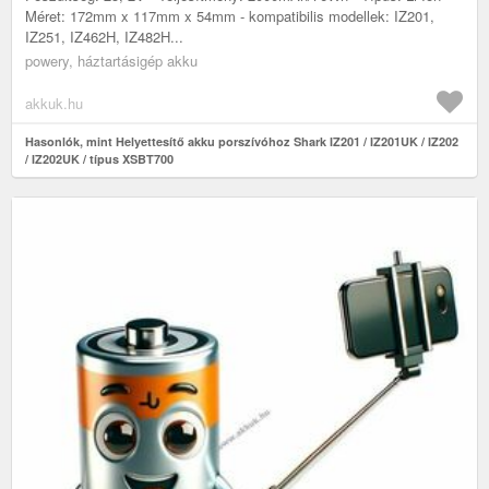
Méret: 172mm x 117mm x 54mm - kompatibilis modellek: IZ201,
IZ251, IZ462H, IZ482H...
powery, háztartásigép akku
akkuk.hu
Hasonlók, mint Helyettesítő akku porszívóhoz Shark IZ201 / IZ201UK / IZ202
/ IZ202UK / típus XSBT700