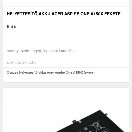
HELYETTESÍTŐ AKKU ACER ASPIRE ONE A150X FEKETE
6 db
powery, számítógép, laptop akkumulátor
ElektroElektro.hu
Összes Helyettesítő akku Acer Aspire One A150X fekete