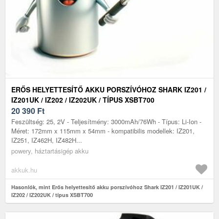
ERŐS HELYETTESÍTŐ AKKU PORSZÍVÓHOZ SHARK IZ201 /
IZ201UK / IZ202 / IZ202UK / TÍPUS XSBT700
20 390
Ft
Feszültség: 25, 2V - Teljesítmény: 3000mAh/76Wh - Típus: Li-Ion -
Méret: 172mm x 115mm x 54mm - kompatibilis modellek: IZ201,
IZ251, IZ462H, IZ482H...
powery, háztartásigép akku
akkuk.hu
Hasonlók, mint Erős helyettesítő akku porszívóhoz Shark IZ201 / IZ201UK /
IZ202 / IZ202UK / típus XSBT700