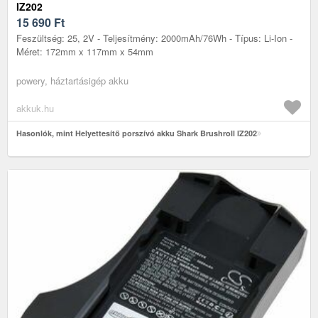
IZ202
15 690
Ft
Feszültség: 25, 2V - Teljesítmény: 2000mAh/76Wh - Típus: Li-Ion -
Méret: 172mm x 117mm x 54mm
powery, háztartásigép akku
akkuk.hu
Hasonlók, mint Helyettesítő porszívó akku Shark Brushroll IZ202