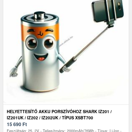
HELYETTESÍTŐ AKKU PORSZÍVÓHOZ SHARK IZ201 /
IZ201UK / IZ202 / IZ202UK / TÍPUS XSBT700
15 690
Ft
Feszültség: 25, 2V - Teljesítmény: 2000mAh/76Wh - Típus: Li-Ion -