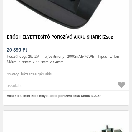
ERŐS HELYETTESÍTŐ PORSZÍVÓ AKKU SHARK IZ202
20 390
Ft
Feszültség: 25, 2V - Teljesítmény: 2000mAh/76Wh - Típus: Li-Ion -
Méret: 172mm x 117mm x 54mm
powery, háztartásigép akku
akkuk.hu
Hasonlók, mint Erős helyettesítő porszívó akku Shark IZ202