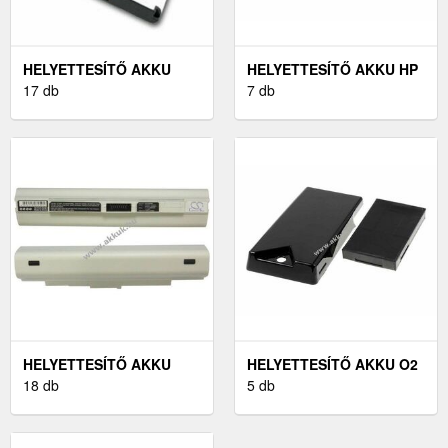
HELYETTESÍTŐ AKKU
HELYETTESÍTŐ AKKU HP
SONY-ERICSSON XPERIA
17 db
TÍPUS 593554-001
7 db
X1
HELYETTESÍTŐ AKKU
HELYETTESÍTŐ AKKU O2
ACER ASPIRE ONE 531
18 db
XDA DIAMOND
5 db