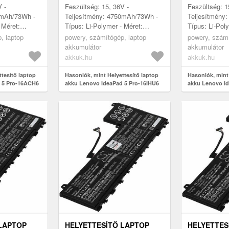
V -
Feszültség: 15, 36V -
Feszültség: 1
0mAh/73Wh -
Teljesítmény: 4750mAh/73Wh -
Teljesítmény
 Méret:
Típus: Li-Polymer - Méret:
Típus: Li-Pol
m x 6mm
322mm x 119, 5mm x 6mm
322mm x 119
, laptop
powery, számítógép, laptop
powery, számí
akkumulátor
akkumulátor
akkuk.hu
akkuk.hu
ttesítő laptop
Hasonlók, mint Helyettesítő laptop
Hasonlók, mint 
 5 Pro-16ACH6
akku Lenovo IdeaPad 5 Pro-16IHU6
akku Lenovo Id
16ACH6(82L5)
LAPTOP
HELYETTESÍTŐ LAPTOP
HELYETTES