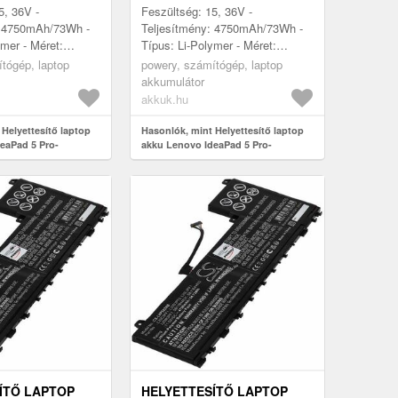
5, 36V -
Feszültség: 15, 36V -
: 4750mAh/73Wh -
Teljesítmény: 4750mAh/73Wh -
ymer - Méret:
Típus: Li-Polymer - Méret:
, 5mm x 6mm
322mm x 119, 5mm x 6mm
tógép, laptop
powery, számítógép, laptop
akkumulátor
akkuk.hu
Helyettesítő laptop
Hasonlók, mint Helyettesítő laptop
eaPad 5 Pro-
akku Lenovo IdeaPad 5 Pro-
16IHU6(82L9)
ÍTŐ LAPTOP
HELYETTESÍTŐ LAPTOP