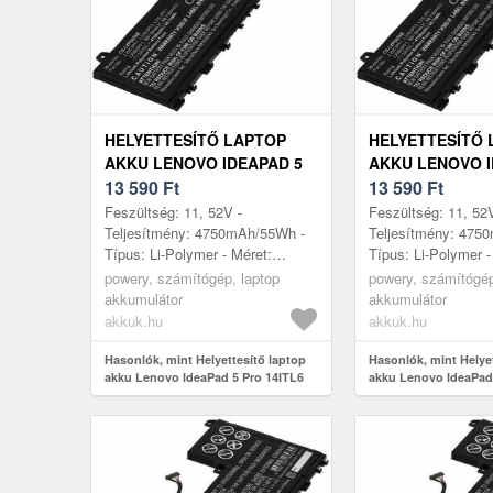
HELYETTESÍTŐ LAPTOP
HELYETTESÍTŐ 
AKKU LENOVO IDEAPAD 5
AKKU LENOVO I
PRO 14ITL6 82L30002MX
13 590
Ft
PRO 14ITL6 82
13 590
Ft
Feszültség: 11, 52V -
Feszültség: 11, 52
Teljesítmény: 4750mAh/55Wh -
Teljesítmény: 475
Típus: Li-Polymer - Méret:
Típus: Li-Polymer -
260mm x 113mm x 6, 5mm
260mm x 113mm x
powery, számítógép, laptop
powery, számítógép
akkumulátor
akkumulátor
akkuk.hu
akkuk.hu
Hasonlók, mint Helyettesítő laptop
Hasonlók, mint Helye
akku Lenovo IdeaPad 5 Pro 14ITL6
akku Lenovo IdeaPad
82L30002MX
82L30003MX