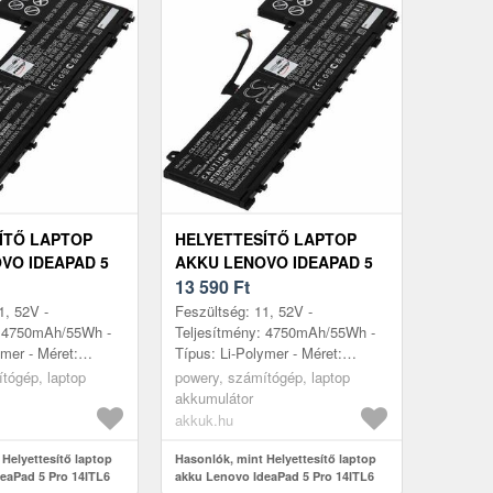
ÍTŐ LAPTOP
HELYETTESÍTŐ LAPTOP
VO IDEAPAD 5
AKKU LENOVO IDEAPAD 5
 82L3000HTA
PRO 14ITL6 82L3000JTA
13 590
Ft
1, 52V -
Feszültség: 11, 52V -
: 4750mAh/55Wh -
Teljesítmény: 4750mAh/55Wh -
ymer - Méret:
Típus: Li-Polymer - Méret:
mm x 6, 5mm
260mm x 113mm x 6, 5mm
tógép, laptop
powery, számítógép, laptop
akkumulátor
akkuk.hu
Helyettesítő laptop
Hasonlók, mint Helyettesítő laptop
eaPad 5 Pro 14ITL6
akku Lenovo IdeaPad 5 Pro 14ITL6