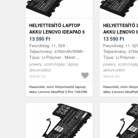
HELYETTESÍTŐ LAPTOP
HELYETTESÍTŐ 
AKKU LENOVO IDEAPAD 5
AKKU LENOVO I
PRO 14ACN6 82L7007XVN
13 590
Ft
PRO 14ACN6 82
13 590
Ft
Feszültség: 11, 52V -
Feszültség: 11, 52
Teljesítmény: 4750mAh/55Wh -
Teljesítmény: 475
Típus: Li-Polymer - Méret:
Típus: Li-Polymer -
260mm x 113mm x 6, 5mm
260mm x 113mm x
powery, számítógép, laptop
powery, számítógép
akkumulátor
akkumulátor
akkuk.hu
akkuk.hu
Hasonlók, mint Helyettesítő laptop
Hasonlók, mint Helye
akku Lenovo IdeaPad 5 Pro 14ACN6
akku Lenovo IdeaPad
82L7007XVN
82L7003NGE