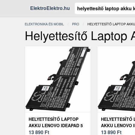
ElektroElektro.hu
ELEKTRONIKA ÉS MOBIL
PRO
JELENLEGI:
HELYETTESÍTŐ LAPTOP AKKU
Helyettesítő Laptop
HELYETTESÍTŐ LAPTOP
HELYETTESÍTŐ 
AKKU LENOVO IDEAPAD 5
AKKU LENOVO I
PRO
13 890
Ft
PRO-16ACH6
13 890
Ft