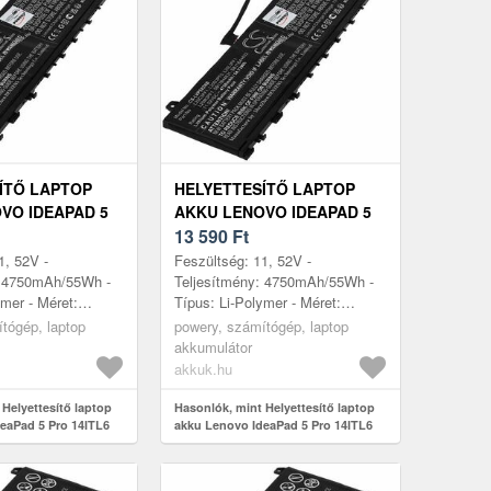
ÍTŐ LAPTOP
HELYETTESÍTŐ LAPTOP
VO IDEAPAD 5
AKKU LENOVO IDEAPAD 5
6 82L3000CHH
PRO 14ITL6 82L3000DHH
13 590
Ft
1, 52V -
Feszültség: 11, 52V -
: 4750mAh/55Wh -
Teljesítmény: 4750mAh/55Wh -
ymer - Méret:
Típus: Li-Polymer - Méret:
mm x 6, 5mm
260mm x 113mm x 6, 5mm
tógép, laptop
powery, számítógép, laptop
akkumulátor
akkuk.hu
Helyettesítő laptop
Hasonlók, mint Helyettesítő laptop
eaPad 5 Pro 14ITL6
akku Lenovo IdeaPad 5 Pro 14ITL6
82L3000DHH