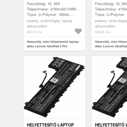
Feszültség: 15, 36V -
Feszültség: 15, 36
Teljesítmény: 4750mAh/73Wh -
Teljesítmény: 475
Típus: Li-Polymer - Méret:
Típus: Li-Polymer -
322mm x 119, 5mm x 6mm
322mm x 119, 5m
powery, számítógép, laptop
powery, számítógép
akkumulátor
akkumulátor
akkuk.hu
akkuk.hu
Hasonlók, mint Helyettesítő laptop
Hasonlók, mint Helye
akku Lenovo IdeaPad 5 Pro
akku Lenovo IdeaPad
HELYETTESÍTŐ LAPTOP
HELYETTESÍTŐ 