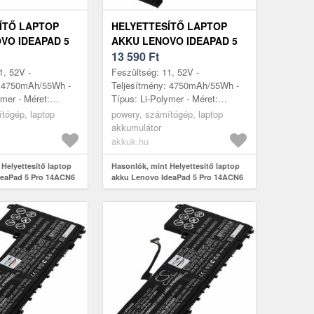
ÍTŐ LAPTOP
HELYETTESÍTŐ LAPTOP
VO IDEAPAD 5
AKKU LENOVO IDEAPAD 5
6 82L7006TFR
PRO 14ACN6 82L7006VMH
13 590
Ft
1, 52V -
Feszültség: 11, 52V -
: 4750mAh/55Wh -
Teljesítmény: 4750mAh/55Wh -
ymer - Méret:
Típus: Li-Polymer - Méret:
mm x 6, 5mm
260mm x 113mm x 6, 5mm
tógép, laptop
powery, számítógép, laptop
akkumulátor
akkuk.hu
Helyettesítő laptop
Hasonlók, mint Helyettesítő laptop
deaPad 5 Pro 14ACN6
akku Lenovo IdeaPad 5 Pro 14ACN6
82L7006VMH