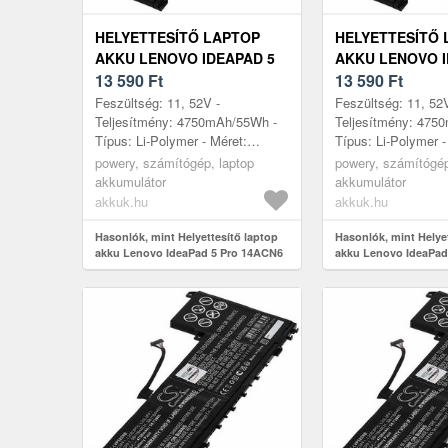
HELYETTESÍTŐ LAPTOP
HELYETTESÍTŐ 
AKKU LENOVO IDEAPAD 5
AKKU LENOVO I
PRO 14ACN6 82L7003TTA
13 590
Ft
PRO 14ACN6 82
13 590
Ft
Feszültség: 11, 52V -
Feszültség: 11, 52
Teljesítmény: 4750mAh/55Wh -
Teljesítmény: 475
Típus: Li-Polymer - Méret:
Típus: Li-Polymer -
260mm x 113mm x 6, 5mm
260mm x 113mm x
powery, számítógép, laptop
powery, számítógép
akkumulátor
akkumulátor
akkuk.hu
akkuk.hu
Hasonlók, mint Helyettesítő laptop
Hasonlók, mint Helye
akku Lenovo IdeaPad 5 Pro 14ACN6
akku Lenovo IdeaPad
82L7003TTA
82L7004VCK