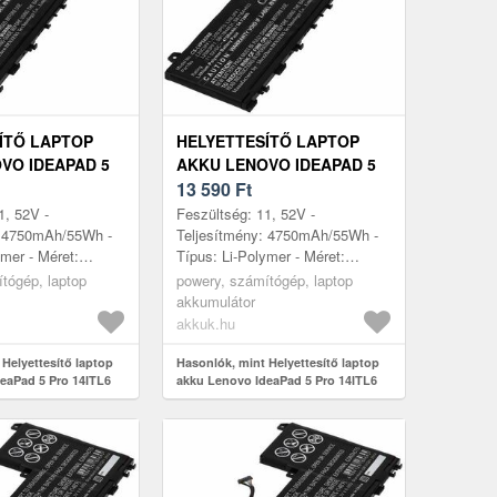
ÍTŐ LAPTOP
HELYETTESÍTŐ LAPTOP
VO IDEAPAD 5
AKKU LENOVO IDEAPAD 5
 82L30005MX
PRO 14ITL6 82L30008MX
13 590
Ft
1, 52V -
Feszültség: 11, 52V -
: 4750mAh/55Wh -
Teljesítmény: 4750mAh/55Wh -
ymer - Méret:
Típus: Li-Polymer - Méret:
mm x 6, 5mm
260mm x 113mm x 6, 5mm
tógép, laptop
powery, számítógép, laptop
akkumulátor
akkuk.hu
Helyettesítő laptop
Hasonlók, mint Helyettesítő laptop
eaPad 5 Pro 14ITL6
akku Lenovo IdeaPad 5 Pro 14ITL6
82L30008MX