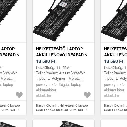
LAPTOP
HELYETTESÍTŐ LAPTOP
HELYETTES
DEAPAD 5
AKKU LENOVO IDEAPAD 5
AKKU LENO
L3000AMX
PRO 14ITL6 82L3000BMX
13 590
Ft
PRO 14ITL
13 590
Ft
V -
Feszültség: 11, 52V -
Feszültség: 1
0mAh/55Wh -
Teljesítmény: 4750mAh/55Wh -
Teljesítmény
 Méret:
Típus: Li-Polymer - Méret:
Típus: Li-Pol
 6, 5mm
260mm x 113mm x 6, 5mm
260mm x 113
, laptop
powery, számítógép, laptop
powery, számí
akkumulátor
akkumulátor
akkuk.hu
akkuk.hu
ttesítő laptop
Hasonlók, mint Helyettesítő laptop
Hasonlók, mint 
 5 Pro 14ITL6
akku Lenovo IdeaPad 5 Pro 14ITL6
akku Lenovo Id
82L3000BMX
82L3000CHH