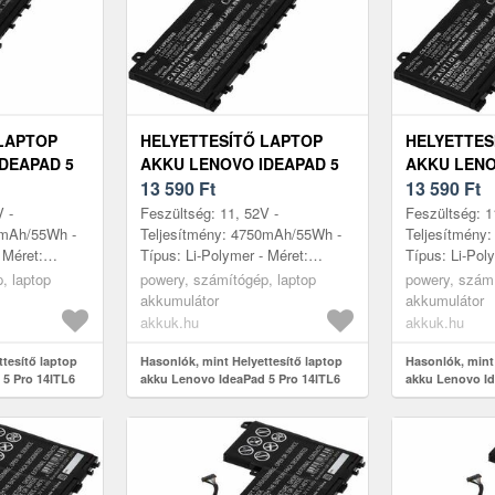
LAPTOP
HELYETTESÍTŐ LAPTOP
HELYETTES
DEAPAD 5
AKKU LENOVO IDEAPAD 5
AKKU LENO
L30003MX
PRO 14ITL6 82L30004MX
13 590
Ft
PRO 14ITL6
13 590
Ft
V -
Feszültség: 11, 52V -
Feszültség: 1
0mAh/55Wh -
Teljesítmény: 4750mAh/55Wh -
Teljesítmény
 Méret:
Típus: Li-Polymer - Méret:
Típus: Li-Pol
 6, 5mm
260mm x 113mm x 6, 5mm
260mm x 113
, laptop
powery, számítógép, laptop
powery, számí
akkumulátor
akkumulátor
akkuk.hu
akkuk.hu
ttesítő laptop
Hasonlók, mint Helyettesítő laptop
Hasonlók, mint 
 5 Pro 14ITL6
akku Lenovo IdeaPad 5 Pro 14ITL6
akku Lenovo Id
82L30004MX
82L30005MX