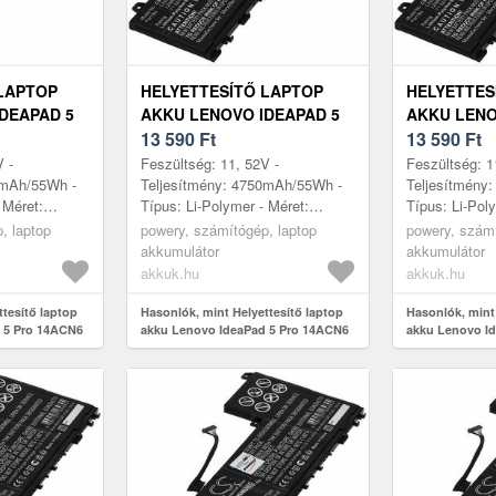
LAPTOP
HELYETTESÍTŐ LAPTOP
HELYETTES
DEAPAD 5
AKKU LENOVO IDEAPAD 5
AKKU LENO
L7003NGE
PRO 14ACN6 82L70093RK
13 590
Ft
PRO 14ITL6
13 590
Ft
V -
Feszültség: 11, 52V -
Feszültség: 1
0mAh/55Wh -
Teljesítmény: 4750mAh/55Wh -
Teljesítmény
 Méret:
Típus: Li-Polymer - Méret:
Típus: Li-Pol
 6, 5mm
260mm x 113mm x 6, 5mm
260mm x 113
, laptop
powery, számítógép, laptop
powery, számí
akkumulátor
akkumulátor
akkuk.hu
akkuk.hu
ttesítő laptop
Hasonlók, mint Helyettesítő laptop
Hasonlók, mint 
 5 Pro 14ACN6
akku Lenovo IdeaPad 5 Pro 14ACN6
akku Lenovo Id
82L70093RK
82L30000MX