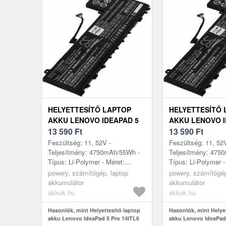
HELYETTESÍTŐ LAPTOP
HELYETTESÍTŐ 
AKKU LENOVO IDEAPAD 5
AKKU LENOVO I
PRO 14ITL6 82L3000EHH
13 590
Ft
PRO 14ITL6 82
13 590
Ft
Feszültség: 11, 52V -
Feszültség: 11, 52
Teljesítmény: 4750mAh/55Wh -
Teljesítmény: 475
Típus: Li-Polymer - Méret:
Típus: Li-Polymer -
260mm x 113mm x 6, 5mm
260mm x 113mm x
powery, számítógép, laptop
powery, számítógép
akkumulátor
akkumulátor
akkuk.hu
akkuk.hu
Hasonlók, mint Helyettesítő laptop
Hasonlók, mint Helye
akku Lenovo IdeaPad 5 Pro 14ITL6
akku Lenovo IdeaPad