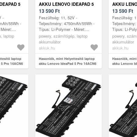
DEAPAD 5
AKKU LENOVO IDEAPAD 5
AKKU LENO
L7000TRK
PRO 14ACN6 82L7001GHH
13 590
Ft
PRO 14ACN
13 590
Ft
V -
Feszültség: 11, 52V -
Feszültség: 1
0mAh/55Wh -
Teljesítmény: 4750mAh/55Wh -
Teljesítmény
 Méret:
Típus: Li-Polymer - Méret:
Típus: Li-Pol
 6, 5mm
260mm x 113mm x 6, 5mm
260mm x 113
, laptop
powery, számítógép, laptop
powery, számí
akkumulátor
akkumulátor
akkuk.hu
akkuk.hu
ttesítő laptop
Hasonlók, mint Helyettesítő laptop
Hasonlók, mint 
 5 Pro 14ACN6
akku Lenovo IdeaPad 5 Pro 14ACN6
akku Lenovo I
82L7001GHH
82L70035TW