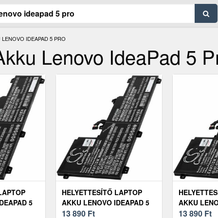
 LENOVO IDEAPAD 5 PRO
 Akku Lenovo IdeaPad 5 P
LAPTOP
HELYETTESÍTŐ LAPTOP
HELYETTES
DEAPAD 5
AKKU LENOVO IDEAPAD 5
AKKU LENO
PRO-16IHU6
13 890
Ft
PRO-16ACH
13 890
Ft