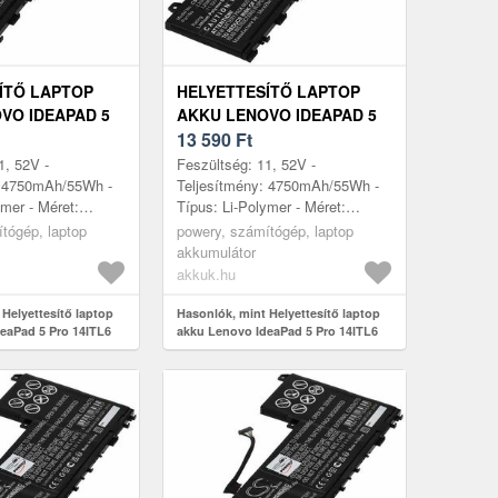
ÍTŐ LAPTOP
HELYETTESÍTŐ LAPTOP
VO IDEAPAD 5
AKKU LENOVO IDEAPAD 5
 82L30000MX
PRO 14ITL6 82L30001MX
13 590
Ft
1, 52V -
Feszültség: 11, 52V -
: 4750mAh/55Wh -
Teljesítmény: 4750mAh/55Wh -
ymer - Méret:
Típus: Li-Polymer - Méret:
mm x 6, 5mm
260mm x 113mm x 6, 5mm
tógép, laptop
powery, számítógép, laptop
akkumulátor
akkuk.hu
Helyettesítő laptop
Hasonlók, mint Helyettesítő laptop
eaPad 5 Pro 14ITL6
akku Lenovo IdeaPad 5 Pro 14ITL6
82L30001MX