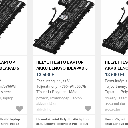
LAPTOP
HELYETTESÍTŐ LAPTOP
HELYETTES
DEAPAD 5
AKKU LENOVO IDEAPAD 5
AKKU LENO
L3000FHH
PRO 14ITL6 82L3000GTA
13 590
Ft
PRO 14ITL6
13 590
Ft
V -
Feszültség: 11, 52V -
Feszültség: 1
0mAh/55Wh -
Teljesítmény: 4750mAh/55Wh -
Teljesítmény
 Méret:
Típus: Li-Polymer - Méret:
Típus: Li-Pol
 6, 5mm
260mm x 113mm x 6, 5mm
260mm x 113
, laptop
powery, számítógép, laptop
powery, számí
akkumulátor
akkumulátor
akkuk.hu
akkuk.hu
ttesítő laptop
Hasonlók, mint Helyettesítő laptop
Hasonlók, mint 
 5 Pro 14ITL6
akku Lenovo IdeaPad 5 Pro 14ITL6
akku Lenovo Id