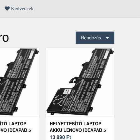
Kedvencek
ro
Rendezés
ÍTŐ LAPTOP
HELYETTESÍTŐ LAPTOP
VO IDEAPAD 5
AKKU LENOVO IDEAPAD 5
6(82L5)
PRO-16IHU6(82L9)
13 890
Ft