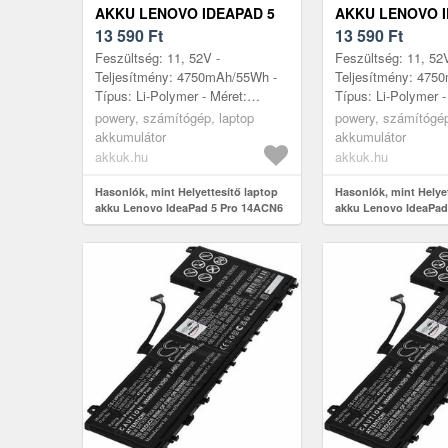
AKKU LENOVO IDEAPAD 5
AKKU LENOVO I
PRO 14ACN6 82L50098TA
13 590
Ft
PRO 14ACN6 82
13 590
Ft
Feszültség: 11, 52V -
Feszültség: 11, 52
Teljesítmény: 4750mAh/55Wh -
Teljesítmény: 475
Típus: Li-Polymer - Méret:
Típus: Li-Polymer -
260mm x 113mm x 6, 5mm
260mm x 113mm x
powery, számítógép, laptop
powery, számítógép
akkumulátor
akkumulátor
akkuk.hu
akkuk.hu
Hasonlók, mint Helyettesítő laptop
Hasonlók, mint Helye
akku Lenovo IdeaPad 5 Pro 14ACN6
akku Lenovo IdeaPad
82L50098TA
82L7000TRK