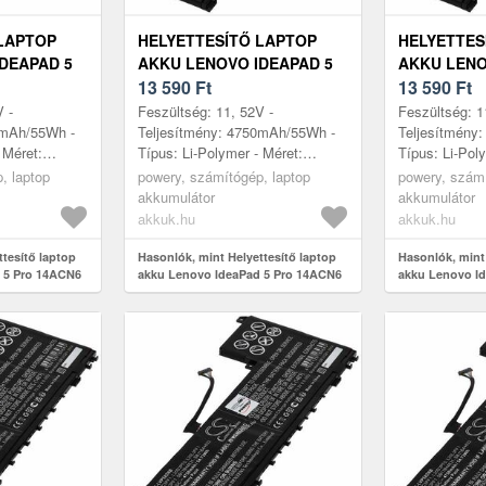
LAPTOP
HELYETTESÍTŐ LAPTOP
HELYETTES
DEAPAD 5
AKKU LENOVO IDEAPAD 5
AKKU LENO
L7004VCK
PRO 14ACN6 82L7006PMH
13 590
Ft
PRO 14ACN
13 590
Ft
V -
Feszültség: 11, 52V -
Feszültség: 1
0mAh/55Wh -
Teljesítmény: 4750mAh/55Wh -
Teljesítmény
 Méret:
Típus: Li-Polymer - Méret:
Típus: Li-Pol
 6, 5mm
260mm x 113mm x 6, 5mm
260mm x 113
, laptop
powery, számítógép, laptop
powery, számí
akkumulátor
akkumulátor
akkuk.hu
akkuk.hu
ttesítő laptop
Hasonlók, mint Helyettesítő laptop
Hasonlók, mint 
 5 Pro 14ACN6
akku Lenovo IdeaPad 5 Pro 14ACN6
akku Lenovo I
82L7006PMH
82L7006TFR