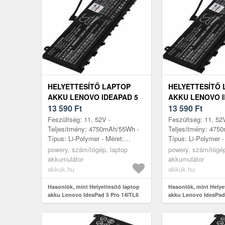
HELYETTESÍTŐ LAPTOP
HELYETTESÍTŐ 
AKKU LENOVO IDEAPAD 5
AKKU LENOVO I
PRO 14ITL6 82L30009MX
13 590
Ft
PRO 14ITL6 82
13 590
Ft
Feszültség: 11, 52V -
Feszültség: 11, 52
Teljesítmény: 4750mAh/55Wh -
Teljesítmény: 475
Típus: Li-Polymer - Méret:
Típus: Li-Polymer -
260mm x 113mm x 6, 5mm
260mm x 113mm x
powery, számítógép, laptop
powery, számítógép
akkumulátor
akkumulátor
akkuk.hu
akkuk.hu
Hasonlók, mint Helyettesítő laptop
Hasonlók, mint Helye
akku Lenovo IdeaPad 5 Pro 14ITL6
akku Lenovo IdeaPad
82L30009MX
82L3000AMX