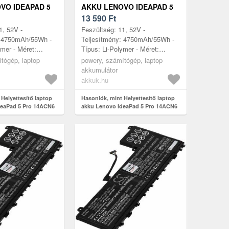
VO IDEAPAD 5
AKKU LENOVO IDEAPAD 5
6 82L70035TW
PRO 14ACN6 82L7003AGE
13 590
Ft
1, 52V -
Feszültség: 11, 52V -
: 4750mAh/55Wh -
Teljesítmény: 4750mAh/55Wh -
ymer - Méret:
Típus: Li-Polymer - Méret:
mm x 6, 5mm
260mm x 113mm x 6, 5mm
tógép, laptop
powery, számítógép, laptop
akkumulátor
akkuk.hu
Helyettesítő laptop
Hasonlók, mint Helyettesítő laptop
deaPad 5 Pro 14ACN6
akku Lenovo IdeaPad 5 Pro 14ACN6
82L7003AGE