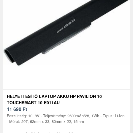
HELYETTESÍTŐ LAPTOP AKKU HP PAVILION 10
TOUCHSMART 10-E011AU
11 690
Ft
Feszültség: 10, 8V - Teljesítmény: 2600mAh/28, 1Wh - Típus: Li-Ion
- Méret: 207, 62mm x 33, 80mm x 22, 15mm