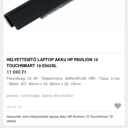
HELYETTESÍTŐ LAPTOP AKKU HP PAVILION 10
TOUCHSMART 10-E002SL
11 690
Ft
Feszültség: 10, 8V - Teljesítmény: 2600mAh/28, 1Wh - Típus: Li-Ion
- Méret: 207, 62mm x 33, 80mm x 22, 15mm
powery, számítógép, laptop akkumulátor
akkuk.hu
Hasonlók, mint Helyettesítő laptop akku HP Pavilion 10 TouchSmart 10-
e002sl