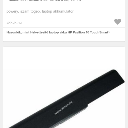
powery, számítógép, laptop akkumulátor
akkuk.hu
Hasonlók, mint Helyettesítő laptop akku HP Pavilion 10 TouchSmart