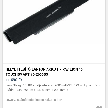
HELYETTESÍTŐ LAPTOP AKKU HP PAVILION 10
TOUCHSMART 10-E000SS
11 690
Ft
Feszültség: 10, 8V - Teljesítmény: 2600mAh/28, 1Wh - Típus: Li-Ion
- Méret: 207, 62mm x 33, 80mm x 22, 15mm
powery, számítógép, laptop akkumulátor