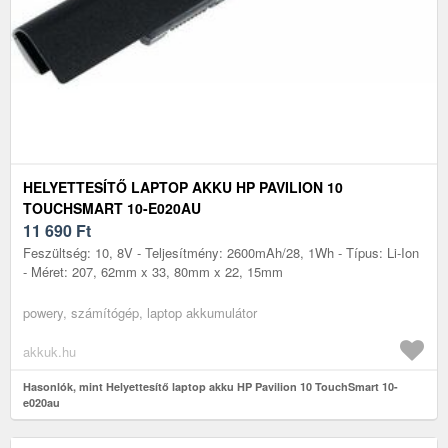
HELYETTESÍTŐ LAPTOP AKKU HP PAVILION 10
TOUCHSMART 10-E020AU
11 690
Ft
Feszültség: 10, 8V - Teljesítmény: 2600mAh/28, 1Wh - Típus: Li-Ion
- Méret: 207, 62mm x 33, 80mm x 22, 15mm
powery, számítógép, laptop akkumulátor
akkuk.hu
Hasonlók, mint Helyettesítő laptop akku HP Pavilion 10 TouchSmart 10-
e020au