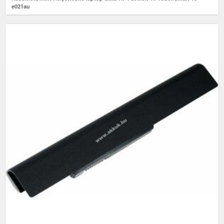
e021au