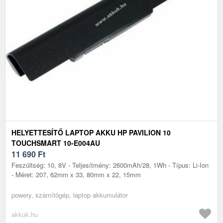
HELYETTESÍTŐ LAPTOP AKKU HP PAVILION 10
TOUCHSMART 10-E004AU
11 690
Ft
Feszültség: 10, 8V - Teljesítmény: 2600mAh/28, 1Wh - Típus: Li-Ion
- Méret: 207, 62mm x 33, 80mm x 22, 15mm
powery, számítógép, laptop akkumulátor
akkuk.hu