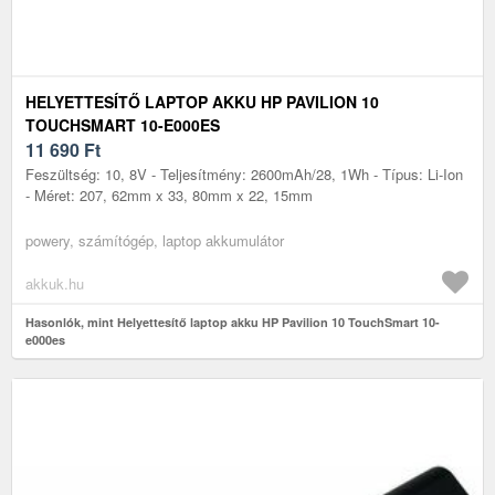
HELYETTESÍTŐ LAPTOP AKKU HP PAVILION 10
TOUCHSMART 10-E000ES
11 690
Ft
Feszültség: 10, 8V - Teljesítmény: 2600mAh/28, 1Wh - Típus: Li-Ion
- Méret: 207, 62mm x 33, 80mm x 22, 15mm
powery, számítógép, laptop akkumulátor
akkuk.hu
Hasonlók, mint Helyettesítő laptop akku HP Pavilion 10 TouchSmart 10-
e000es