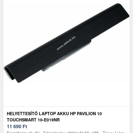
HELYETTESÍTŐ LAPTOP AKKU HP PAVILION 10
TOUCHSMART 10-E019NR
11 690
Ft
Feszültség: 10, 8V - Teljesítmény: 2600mAh/28, 1Wh - Típus: Li-Ion