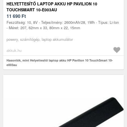
HELYETTESÍTŐ LAPTOP AKKU HP PAVILION 10
TOUCHSMART 10-E003AU
11 690
Ft
Feszültség: 10, 8V - Teljesítmény: 2600mAh/28, 1Wh - Típus: Li-Ion
- Méret: 207, 62mm x 33, 80mm x 22, 15mm
powery, számítógép, laptop akkumulátor
akkuk.hu
Hasonlók, mint Helyettesítő laptop akku HP Pavilion 10 TouchSmart 10-
e003au