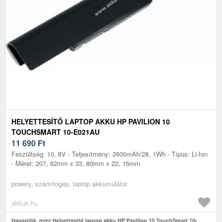
HELYETTESÍTŐ LAPTOP AKKU HP PAVILION 10
TOUCHSMART 10-E021AU
11 690
Ft
Feszültség: 10, 8V - Teljesítmény: 2600mAh/28, 1Wh - Típus: Li-Ion
- Méret: 207, 62mm x 33, 80mm x 22, 15mm
powery, számítógép, laptop akkumulátor
akkuk.hu
Hasonlók, mint Helyettesítő laptop akku HP Pavilion 10 TouchSmart 10-