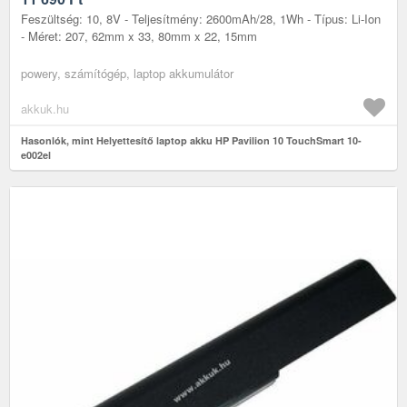
Feszültség: 10, 8V - Teljesítmény: 2600mAh/28, 1Wh - Típus: Li-Ion
- Méret: 207, 62mm x 33, 80mm x 22, 15mm
powery, számítógép, laptop akkumulátor
akkuk.hu
Hasonlók, mint Helyettesítő laptop akku HP Pavilion 10 TouchSmart 10-
e002el