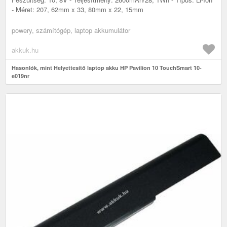
- Méret: 207, 62mm x 33, 80mm x 22, 15mm
powery, számítógép, laptop akkumulátor
akkuk.hu
Hasonlók, mint Helyettesítő laptop akku HP Pavilion 10 TouchSmart 10-
e019nr