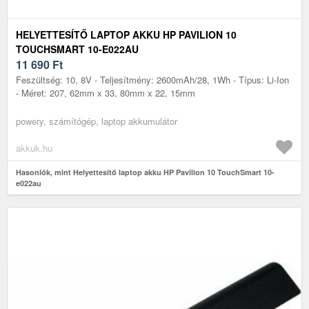
HELYETTESÍTŐ LAPTOP AKKU HP PAVILION 10
TOUCHSMART 10-E022AU
11 690
Ft
Feszültség: 10, 8V - Teljesítmény: 2600mAh/28, 1Wh - Típus: Li-Ion
- Méret: 207, 62mm x 33, 80mm x 22, 15mm
powery, számítógép, laptop akkumulátor
akkuk.hu
Hasonlók, mint Helyettesítő laptop akku HP Pavilion 10 TouchSmart 10-
e022au