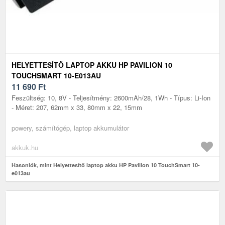
HELYETTESÍTŐ LAPTOP AKKU HP PAVILION 10
TOUCHSMART 10-E013AU
11 690
Ft
Feszültség: 10, 8V - Teljesítmény: 2600mAh/28, 1Wh - Típus: Li-Ion
- Méret: 207, 62mm x 33, 80mm x 22, 15mm
powery, számítógép, laptop akkumulátor
akkuk.hu
Hasonlók, mint Helyettesítő laptop akku HP Pavilion 10 TouchSmart 10-
e013au