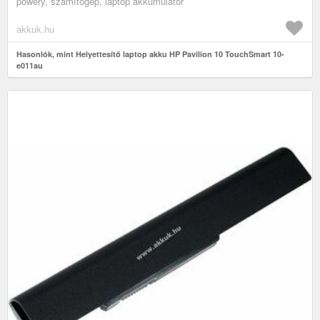
powery, számítógép, laptop akkumulátor
akkuk.hu
Hasonlók, mint Helyettesítő laptop akku HP Pavilion 10 TouchSmart 10-
e011au