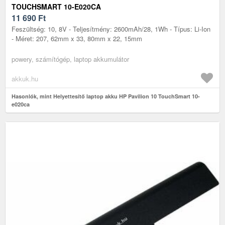
TOUCHSMART 10-E020CA
11 690
Ft
Feszültség: 10, 8V - Teljesítmény: 2600mAh/28, 1Wh - Típus: Li-Ion
- Méret: 207, 62mm x 33, 80mm x 22, 15mm
powery, számítógép, laptop akkumulátor
akkuk.hu
Hasonlók, mint Helyettesítő laptop akku HP Pavilion 10 TouchSmart 10-
e020ca