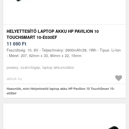
HELYETTESÍTŐ LAPTOP AKKU HP PAVILION 10
TOUCHSMART 10-E030EF
11 690
Ft
Feszültség: 10, 8V - Teljesítmény: 2600mAh/28, 1Wh - Típus: Li-Ion
- Méret: 207, 62mm x 33, 80mm x 22, 15mm
powery, számítógép, laptop akkumulátor
akkuk.hu
Hasonlók, mint Helyettesítő laptop akku HP Pavilion 10 TouchSmart 10-
e030ef