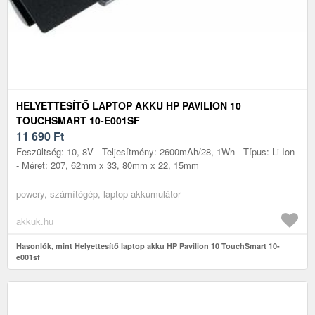
HELYETTESÍTŐ LAPTOP AKKU HP PAVILION 10
TOUCHSMART 10-E001SF
11 690
Ft
Feszültség: 10, 8V - Teljesítmény: 2600mAh/28, 1Wh - Típus: Li-Ion
- Méret: 207, 62mm x 33, 80mm x 22, 15mm
powery, számítógép, laptop akkumulátor
akkuk.hu
Hasonlók, mint Helyettesítő laptop akku HP Pavilion 10 TouchSmart 10-
e001sf