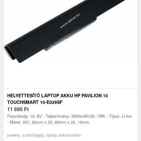
HELYETTESÍTŐ LAPTOP AKKU HP PAVILION 10
TOUCHSMART 10-E029SF
11 690
Ft
Feszültség: 10, 8V - Teljesítmény: 2600mAh/28, 1Wh - Típus: Li-Ion
- Méret: 207, 62mm x 33, 80mm x 22, 15mm
powery, számítógép, laptop akkumulátor