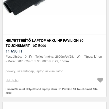
HELYETTESÍTŐ LAPTOP AKKU HP PAVILION 10
TOUCHSMART 10Z-E000
11 690
Ft
Feszültség: 10, 8V - Teljesítmény: 2600mAh/28, 1Wh - Típus: Li-Ion
- Méret: 207, 62mm x 33, 80mm x 22, 15mm
powery, számítógép, laptop akkumulátor
akkuk.hu
Hasonlók, mint Helyettesítő laptop akku HP Pavilion 10 TouchSmart 10z-
e000