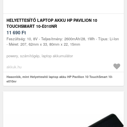
HELYETTESÍTŐ LAPTOP AKKU HP PAVILION 10
TOUCHSMART 10-E010NR
11 690
Ft
Feszültség: 10, 8V - Teljesítmény: 2600mAh/28, 1Wh - Típus: Li-Ion
- Méret: 207, 62mm x 33, 80mm x 22, 15mm
powery, számítógép, laptop akkumulátor
akkuk.hu
Hasonlók, mint Helyettesítő laptop akku HP Pavilion 10 TouchSmart 10-
e010nr