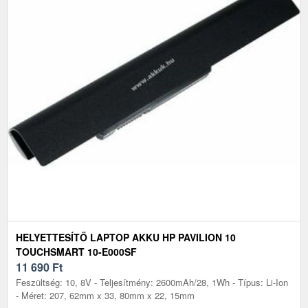
HELYETTESÍTŐ LAPTOP AKKU HP PAVILION 10
TOUCHSMART 10-E000SF
11 690
Ft
Feszültség: 10, 8V - Teljesítmény: 2600mAh/28, 1Wh - Típus: Li-Ion
- Méret: 207, 62mm x 33, 80mm x 22, 15mm