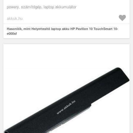
powery, számítógép, laptop akkumulátor
akkuk.hu
Hasonlók, mint Helyettesítő laptop akku HP Pavilion 10 TouchSmart 10-
e000sf