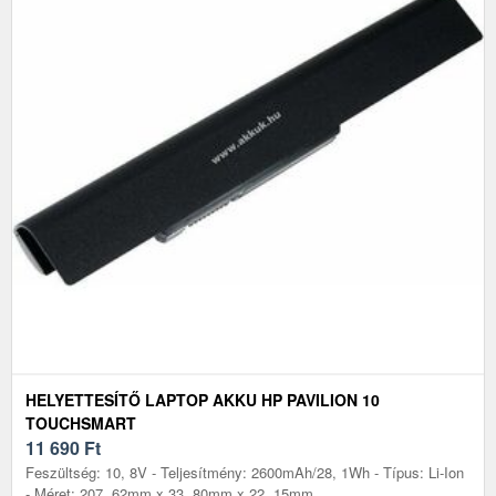
HELYETTESÍTŐ LAPTOP AKKU HP PAVILION 10
TOUCHSMART
11 690
Ft
Feszültség: 10, 8V - Teljesítmény: 2600mAh/28, 1Wh - Típus: Li-Ion
- Méret: 207, 62mm x 33, 80mm x 22, 15mm