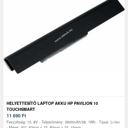
HELYETTESÍTŐ LAPTOP AKKU HP PAVILION 10
TOUCHSMART
11 690
Ft
Feszültség: 10, 8V - Teljesítmény: 2600mAh/28, 1Wh - Típus: Li-Ion
- Méret: 207, 62mm x 33, 80mm x 22, 15mm