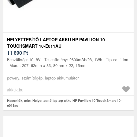
HELYETTESÍTŐ LAPTOP AKKU HP PAVILION 10
TOUCHSMART 10-E011AU
11 690
Ft
Feszültség: 10, 8V - Teljesítmény: 2600mAh/28, 1Wh - Típus: Li-Ion
- Méret: 207, 62mm x 33, 80mm x 22, 15mm
powery, számítógép, laptop akkumulátor
akkuk.hu
Hasonlók, mint Helyettesítő laptop akku HP Pavilion 10 TouchSmart 10-
e011au