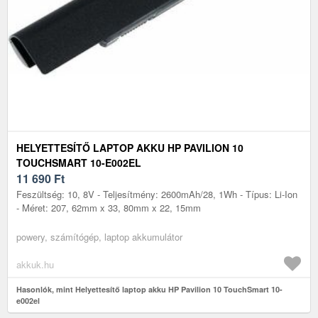
HELYETTESÍTŐ LAPTOP AKKU HP PAVILION 10
TOUCHSMART 10-E002EL
11 690
Ft
Feszültség: 10, 8V - Teljesítmény: 2600mAh/28, 1Wh - Típus: Li-Ion
- Méret: 207, 62mm x 33, 80mm x 22, 15mm
powery, számítógép, laptop akkumulátor
akkuk.hu
Hasonlók, mint Helyettesítő laptop akku HP Pavilion 10 TouchSmart 10-
e002el