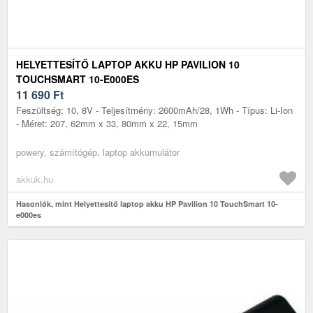
HELYETTESÍTŐ LAPTOP AKKU HP PAVILION 10
TOUCHSMART 10-E000ES
11 690
Ft
Feszültség: 10, 8V - Teljesítmény: 2600mAh/28, 1Wh - Típus: Li-Ion
- Méret: 207, 62mm x 33, 80mm x 22, 15mm
powery, számítógép, laptop akkumulátor
akkuk.hu
Hasonlók, mint Helyettesítő laptop akku HP Pavilion 10 TouchSmart 10-
e000es