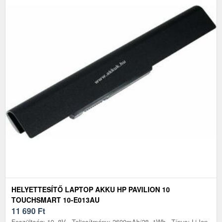
HELYETTESÍTŐ LAPTOP AKKU HP PAVILION 10
TOUCHSMART 10-E013AU
11 690
Ft
Feszültség: 10, 8V - Teljesítmény: 2600mAh/28, 1Wh - Típus: Li-Ion