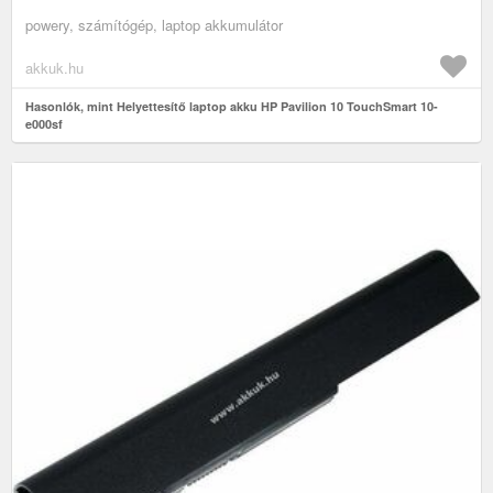
powery, számítógép, laptop akkumulátor
akkuk.hu
Hasonlók, mint Helyettesítő laptop akku HP Pavilion 10 TouchSmart 10-
e000sf