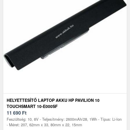
HELYETTESÍTŐ LAPTOP AKKU HP PAVILION 10
TOUCHSMART 10-E000SF
11 690
Ft
Feszültség: 10, 8V - Teljesítmény: 2600mAh/28, 1Wh - Típus: Li-Ion
- Méret: 207, 62mm x 33, 80mm x 22, 15mm