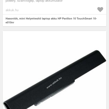
powery, számítógép, laptop akkumulátor
akkuk.hu
Hasonlók, mint Helyettesítő laptop akku HP Pavilion 10 TouchSmart 10-
e010nr