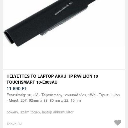
HELYETTESÍTŐ LAPTOP AKKU HP PAVILION 10
TOUCHSMART 10-E003AU
11 690
Ft
Feszültség: 10, 8V - Teljesítmény: 2600mAh/28, 1Wh - Típus: Li-Ion
- Méret: 207, 62mm x 33, 80mm x 22, 15mm
powery, számítógép, laptop akkumulátor
akkuk.hu