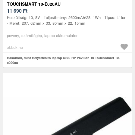
TOUCHSMART 10-E020AU
11 690
Ft
Feszültség: 10, 8V - Teljesítmény: 2600mAh/28, 1Wh - Típus: Li-Ion
- Méret: 207, 62mm x 33, 80mm x 22, 15mm
powery, számítógép, laptop akkumulátor
akkuk.hu
Hasonlók, mint Helyettesítő laptop akku HP Pavilion 10 TouchSmart 10-
e020au