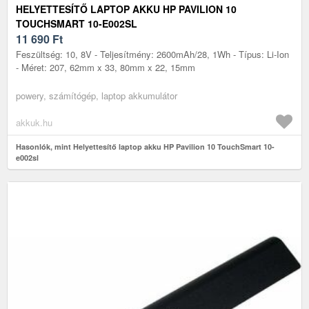
HELYETTESÍTŐ LAPTOP AKKU HP PAVILION 10
TOUCHSMART 10-E002SL
11 690
Ft
Feszültség: 10, 8V - Teljesítmény: 2600mAh/28, 1Wh - Típus: Li-Ion
- Méret: 207, 62mm x 33, 80mm x 22, 15mm
powery, számítógép, laptop akkumulátor
akkuk.hu
Hasonlók, mint Helyettesítő laptop akku HP Pavilion 10 TouchSmart 10-
e002sl