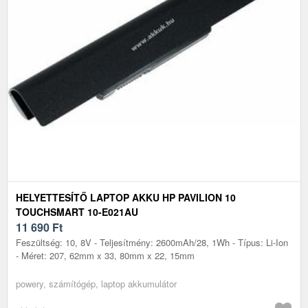
HELYETTESÍTŐ LAPTOP AKKU HP PAVILION 10
TOUCHSMART 10-E021AU
11 690
Ft
Feszültség: 10, 8V - Teljesítmény: 2600mAh/28, 1Wh - Típus: Li-Ion
- Méret: 207, 62mm x 33, 80mm x 22, 15mm
powery, számítógép, laptop akkumulátor