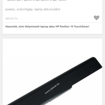
powery, számítógép, laptop akkumulátor
akkuk.hu
Hasonlók, mint Helyettesítő laptop akku HP Pavilion 10 TouchSmart