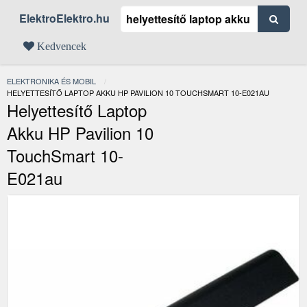
ElektroElektro.hu
Kedvencek
ELEKTRONIKA ÉS MOBIL
JELENLEGI:
HELYETTESÍTŐ LAPTOP AKKU HP PAVILION 10 TOUCHSMART 10-E021AU
Helyettesítő Laptop
Akku HP Pavilion 10
TouchSmart 10-
E021au