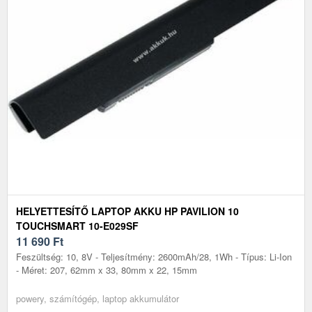
HELYETTESÍTŐ LAPTOP AKKU HP PAVILION 10
TOUCHSMART 10-E029SF
11 690
Ft
Feszültség: 10, 8V - Teljesítmény: 2600mAh/28, 1Wh - Típus: Li-Ion
- Méret: 207, 62mm x 33, 80mm x 22, 15mm
powery, számítógép, laptop akkumulátor