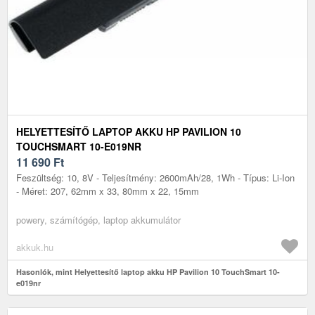
HELYETTESÍTŐ LAPTOP AKKU HP PAVILION 10
TOUCHSMART 10-E019NR
11 690
Ft
Feszültség: 10, 8V - Teljesítmény: 2600mAh/28, 1Wh - Típus: Li-Ion
- Méret: 207, 62mm x 33, 80mm x 22, 15mm
powery, számítógép, laptop akkumulátor
akkuk.hu
Hasonlók, mint Helyettesítő laptop akku HP Pavilion 10 TouchSmart 10-
e019nr