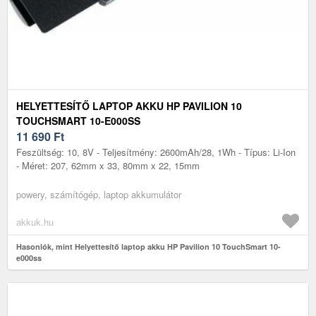
HELYETTESÍTŐ LAPTOP AKKU HP PAVILION 10
TOUCHSMART 10-E000SS
11 690
Ft
Feszültség: 10, 8V - Teljesítmény: 2600mAh/28, 1Wh - Típus: Li-Ion
- Méret: 207, 62mm x 33, 80mm x 22, 15mm
powery, számítógép, laptop akkumulátor
akkuk.hu
Hasonlók, mint Helyettesítő laptop akku HP Pavilion 10 TouchSmart 10-
e000ss