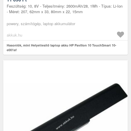
Feszültség: 10, 8V - Teljesítmény: 2600mAh/28, 1Wh - Típus: Li-Ion
- Méret: 207, 62mm x 33, 80mm x 22, 15mm
powery, számítógép, laptop akkumulátor
akkuk.hu
Hasonlók, mint Helyettesítő laptop akku HP Pavilion 10 TouchSmart 10-
e001sf