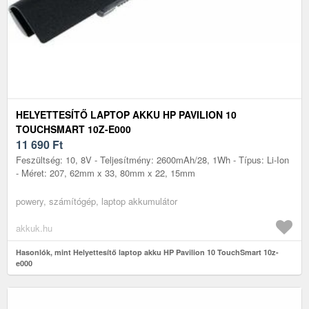
HELYETTESÍTŐ LAPTOP AKKU HP PAVILION 10
TOUCHSMART 10Z-E000
11 690
Ft
Feszültség: 10, 8V - Teljesítmény: 2600mAh/28, 1Wh - Típus: Li-Ion
- Méret: 207, 62mm x 33, 80mm x 22, 15mm
powery, számítógép, laptop akkumulátor
akkuk.hu
Hasonlók, mint Helyettesítő laptop akku HP Pavilion 10 TouchSmart 10z-
e000