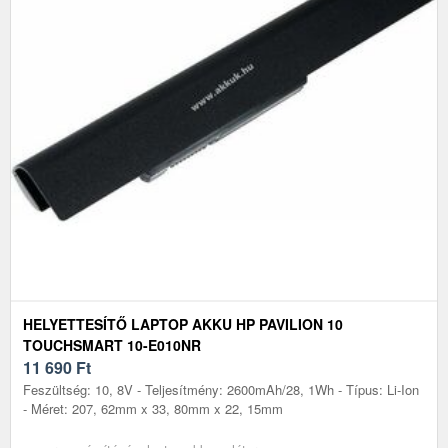
HELYETTESÍTŐ LAPTOP AKKU HP PAVILION 10
TOUCHSMART 10-E010NR
11 690
Ft
Feszültség: 10, 8V - Teljesítmény: 2600mAh/28, 1Wh - Típus: Li-Ion
- Méret: 207, 62mm x 33, 80mm x 22, 15mm