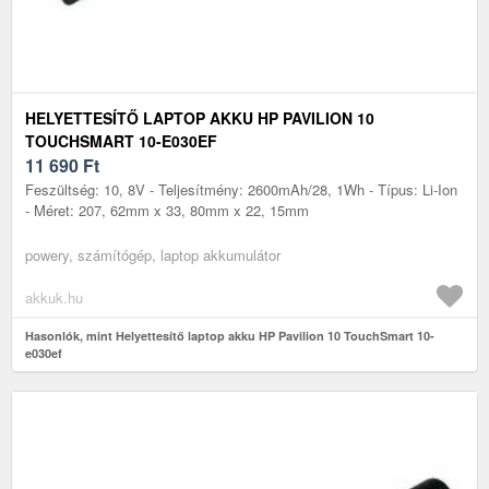
HELYETTESÍTŐ LAPTOP AKKU HP PAVILION 10
TOUCHSMART 10-E030EF
11 690
Ft
Feszültség: 10, 8V - Teljesítmény: 2600mAh/28, 1Wh - Típus: Li-Ion
- Méret: 207, 62mm x 33, 80mm x 22, 15mm
powery, számítógép, laptop akkumulátor
akkuk.hu
Hasonlók, mint Helyettesítő laptop akku HP Pavilion 10 TouchSmart 10-
e030ef