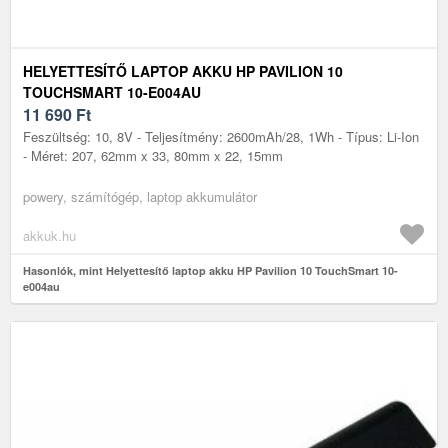
HELYETTESÍTŐ LAPTOP AKKU HP PAVILION 10
TOUCHSMART 10-E004AU
11 690
Ft
Feszültség: 10, 8V - Teljesítmény: 2600mAh/28, 1Wh - Típus: Li-Ion
- Méret: 207, 62mm x 33, 80mm x 22, 15mm
powery, számítógép, laptop akkumulátor
akkuk.hu
Hasonlók, mint Helyettesítő laptop akku HP Pavilion 10 TouchSmart 10-
e004au