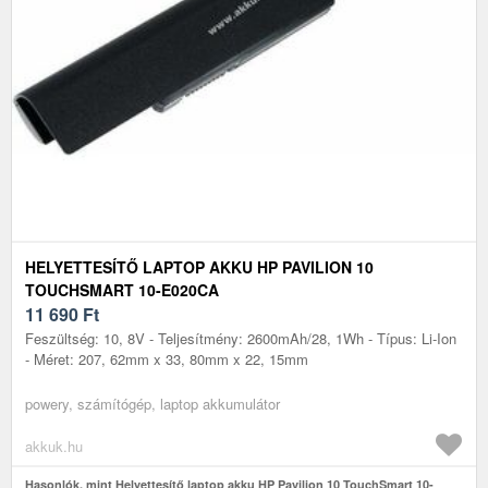
HELYETTESÍTŐ LAPTOP AKKU HP PAVILION 10
TOUCHSMART 10-E020CA
11 690
Ft
Feszültség: 10, 8V - Teljesítmény: 2600mAh/28, 1Wh - Típus: Li-Ion
- Méret: 207, 62mm x 33, 80mm x 22, 15mm
powery, számítógép, laptop akkumulátor
akkuk.hu
Hasonlók, mint Helyettesítő laptop akku HP Pavilion 10 TouchSmart 10-