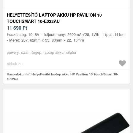
HELYETTESÍTŐ LAPTOP AKKU HP PAVILION 10
TOUCHSMART 10-E022AU
11 690
Ft
Feszültség: 10, 8V - Teljesítmény: 2600mAh/28, 1Wh - Típus: Li-Ion
- Méret: 207, 62mm x 33, 80mm x 22, 15mm
powery, számítógép, laptop akkumulátor
akkuk.hu
Hasonlók, mint Helyettesítő laptop akku HP Pavilion 10 TouchSmart 10-
e022au