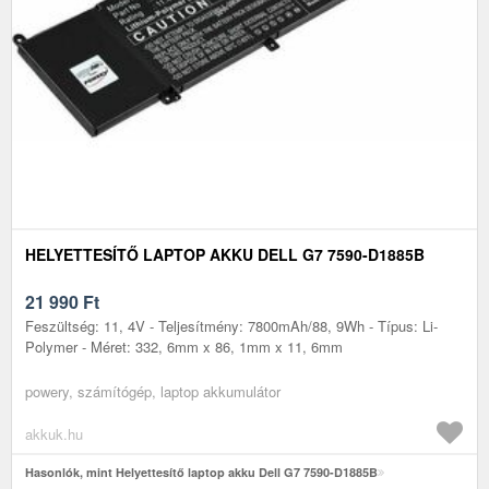
HELYETTESÍTŐ LAPTOP AKKU DELL G7 7590-D1885B
21 990
Ft
Feszültség: 11, 4V - Teljesítmény: 7800mAh/88, 9Wh - Típus: Li-
Polymer - Méret: 332, 6mm x 86, 1mm x 11, 6mm
powery, számítógép, laptop akkumulátor
akkuk.hu
Hasonlók, mint Helyettesítő laptop akku Dell G7 7590-D1885B