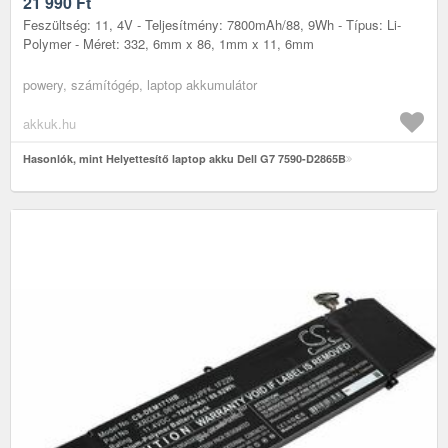
21 990
Ft
Feszültség: 11, 4V - Teljesítmény: 7800mAh/88, 9Wh - Típus: Li-
Polymer - Méret: 332, 6mm x 86, 1mm x 11, 6mm
powery, számítógép, laptop akkumulátor
akkuk.hu
Hasonlók, mint Helyettesítő laptop akku Dell G7 7590-D2865B