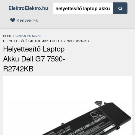
ElektroElektro.hu
Kedvencek
ELEKTRONIKA ÉS MOBIL
JELENLEGI:
HELYETTESÍTŐ LAPTOP AKKU DELL G7 7590-R2742KB
Helyettesítő Laptop
Akku Dell G7 7590-
R2742KB