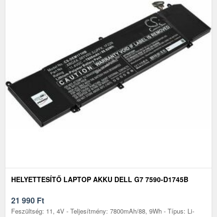
HELYETTESÍTŐ LAPTOP AKKU DELL G7 7590-D1745B
21 990
Ft
Feszültség: 11, 4V - Teljesítmény: 7800mAh/88, 9Wh - Típus: Li-