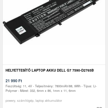
HELYETTESÍTŐ LAPTOP AKKU DELL G7 7590-D2765B
21 990
Ft
Feszültség: 11, 4V - Teljesítmény: 7800mAh/88, 9Wh - Típus: Li-
Polymer - Méret: 332, 6mm x 86, 1mm x 11, 6mm
powery, számítógép, laptop akkumulátor