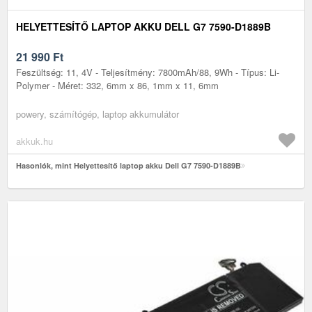
HELYETTESÍTŐ LAPTOP AKKU DELL G7 7590-D1889B
21 990
Ft
Feszültség: 11, 4V - Teljesítmény: 7800mAh/88, 9Wh - Típus: Li-
Polymer - Méret: 332, 6mm x 86, 1mm x 11, 6mm
powery, számítógép, laptop akkumulátor
akkuk.hu
Hasonlók, mint Helyettesítő laptop akku Dell G7 7590-D1889B