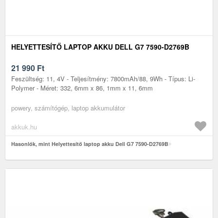
HELYETTESÍTŐ LAPTOP AKKU DELL G7 7590-D2769B
21 990
Ft
Feszültség: 11, 4V - Teljesítmény: 7800mAh/88, 9Wh - Típus: Li-
Polymer - Méret: 332, 6mm x 86, 1mm x 11, 6mm
powery, számítógép, laptop akkumulátor
akkuk.hu
Hasonlók, mint Helyettesítő laptop akku Dell G7 7590-D2769B