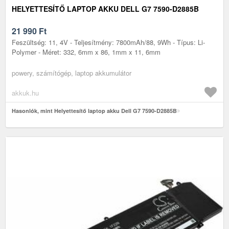
HELYETTESÍTŐ LAPTOP AKKU DELL G7 7590-D2885B
21 990
Ft
Feszültség: 11, 4V - Teljesítmény: 7800mAh/88, 9Wh - Típus: Li-
Polymer - Méret: 332, 6mm x 86, 1mm x 11, 6mm
powery, számítógép, laptop akkumulátor
akkuk.hu
Hasonlók, mint Helyettesítő laptop akku Dell G7 7590-D2885B