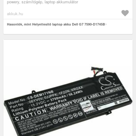
powery, számítógép, laptop akkumulátor
akkuk.hu
Hasonlók, mint Helyettesítő laptop akku Dell G7 7590-D1745B