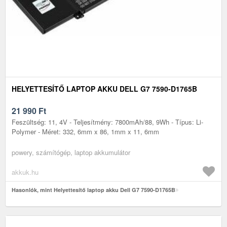
HELYETTESÍTŐ LAPTOP AKKU DELL G7 7590-D1765B
21 990
Ft
Feszültség: 11, 4V - Teljesítmény: 7800mAh/88, 9Wh - Típus: Li-
Polymer - Méret: 332, 6mm x 86, 1mm x 11, 6mm
powery, számítógép, laptop akkumulátor
akkuk.hu
Hasonlók, mint Helyettesítő laptop akku Dell G7 7590-D1765B