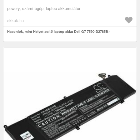
powery, számítógép, laptop akkumulátor
akkuk.hu
Hasonlók, mint Helyettesítő laptop akku Dell G7 7590-D2785B