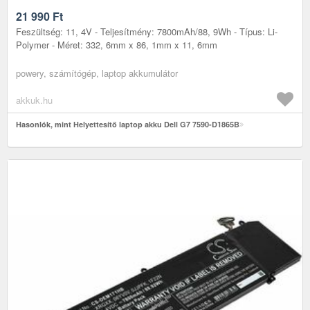
21 990
Ft
Feszültség: 11, 4V - Teljesítmény: 7800mAh/88, 9Wh - Típus: Li-
Polymer - Méret: 332, 6mm x 86, 1mm x 11, 6mm
powery, számítógép, laptop akkumulátor
akkuk.hu
Hasonlók, mint Helyettesítő laptop akku Dell G7 7590-D1865B