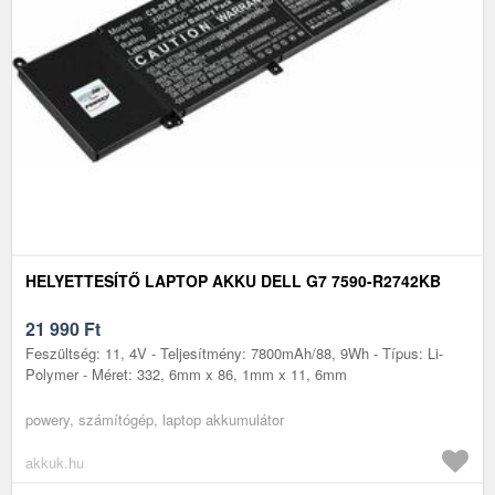
HELYETTESÍTŐ LAPTOP AKKU DELL G7 7590-R2742KB
21 990
Ft
Feszültség: 11, 4V - Teljesítmény: 7800mAh/88, 9Wh - Típus: Li-
Polymer - Méret: 332, 6mm x 86, 1mm x 11, 6mm
powery, számítógép, laptop akkumulátor
akkuk.hu