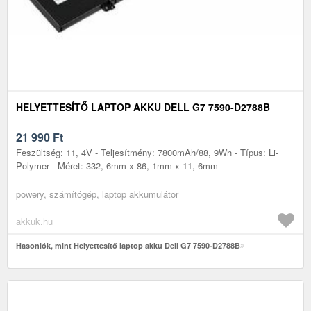
HELYETTESÍTŐ LAPTOP AKKU DELL G7 7590-D2788B
21 990
Ft
Feszültség: 11, 4V - Teljesítmény: 7800mAh/88, 9Wh - Típus: Li-
Polymer - Méret: 332, 6mm x 86, 1mm x 11, 6mm
powery, számítógép, laptop akkumulátor
akkuk.hu
Hasonlók, mint Helyettesítő laptop akku Dell G7 7590-D2788B