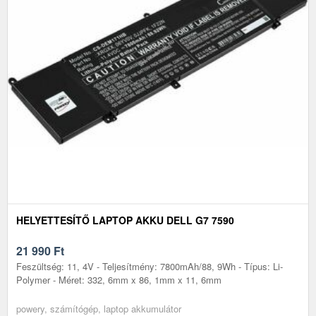
HELYETTESÍTŐ LAPTOP AKKU DELL G7 7590
21 990
Ft
Feszültség: 11, 4V - Teljesítmény: 7800mAh/88, 9Wh - Típus: Li-
Polymer - Méret: 332, 6mm x 86, 1mm x 11, 6mm
powery, számítógép, laptop akkumulátor