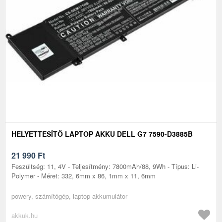
HELYETTESÍTŐ LAPTOP AKKU DELL G7 7590-D3885B
21 990
Ft
Feszültség: 11, 4V - Teljesítmény: 7800mAh/88, 9Wh - Típus: Li-
Polymer - Méret: 332, 6mm x 86, 1mm x 11, 6mm
powery, számítógép, laptop akkumulátor
akkuk.hu