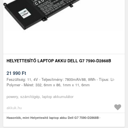
HELYETTESÍTŐ LAPTOP AKKU DELL G7 7590-D2868B
21 990
Ft
Feszültség: 11, 4V - Teljesítmény: 7800mAh/88, 9Wh - Típus: Li-
Polymer - Méret: 332, 6mm x 86, 1mm x 11, 6mm
powery, számítógép, laptop akkumulátor
akkuk.hu
Hasonlók, mint Helyettesítő laptop akku Dell G7 7590-D2868B