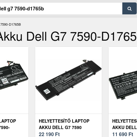
7590-D1765B
 Akku Dell G7 7590-D176
LAPTOP
HELYETTESÍTŐ LAPTOP
HELYETTES
590-
AKKU DELL G7 7590
AKKU DELL
22 190
Ft
11 690
Ft