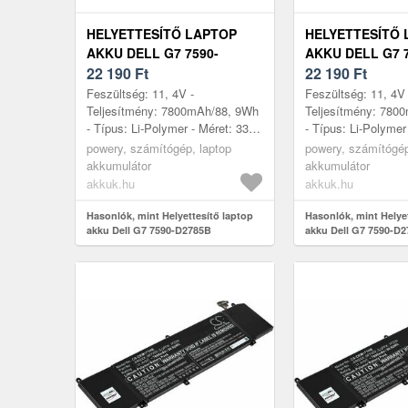
HELYETTESÍTŐ LAPTOP
HELYETTESÍTŐ 
AKKU DELL G7 7590-
AKKU DELL G7 7
D2785B
22 190
Ft
D2788B
22 190
Ft
Feszültség: 11, 4V -
Feszültség: 11, 4V 
Teljesítmény: 7800mAh/88, 9Wh
Teljesítmény: 780
- Típus: Li-Polymer - Méret: 332,
- Típus: Li-Polymer
6mm x 86, 1mm x 11, 6mm
6mm x 86, 1mm x 
powery, számítógép, laptop
powery, számítógép
akkumulátor
akkumulátor
akkuk.hu
akkuk.hu
Hasonlók, mint Helyettesítő laptop
Hasonlók, mint Helye
akku Dell G7 7590-D2785B
akku Dell G7 7590-D