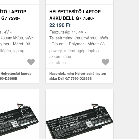
ÍTŐ LAPTOP
HELYETTESÍTŐ LAPTOP
G7 7590-
AKKU DELL G7 7590-
D2885B
22 190
Ft
1, 4V -
Feszültség: 11, 4V -
: 7800mAh/88, 9Wh
Teljesítmény: 7800mAh/88, 9Wh
lymer - Méret: 332,
- Típus: Li-Polymer - Méret: 332,
mm x 11, 6mm
6mm x 86, 1mm x 11, 6mm
tógép, laptop
powery, számítógép, laptop
akkumulátor
akkuk.hu
Helyettesítő laptop
Hasonlók, mint Helyettesítő laptop
590-D2868B
akku Dell G7 7590-D2885B