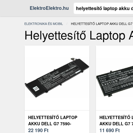
ElektroElektro.hu
ELEKTRONIKA ÉS MOBIL
JELENLEGI:
HELYETTESÍTŐ LAPTOP AKKU DELL G7 
Helyettesítő Laptop
HELYETTESÍTŐ LAPTOP
HELYETTESÍTŐ 
AKKU DELL G7 7590-
AKKU DELL G7 7
D1765B
22 190
Ft
D1765B
11 690
Ft