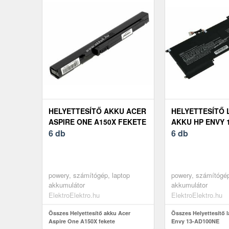
HELYETTESÍTŐ AKKU ACER
HELYETTESÍTŐ 
ASPIRE ONE A150X FEKETE
AKKU HP ENVY 
6 db
6 db
powery, számítógép, laptop
powery, számítógép
akkumulátor
akkumulátor
ElektroElektro.hu
ElektroElektro.hu
Összes Helyettesítő akku Acer
Összes Helyettesítő 
Aspire One A150X fekete
Envy 13-AD100NE