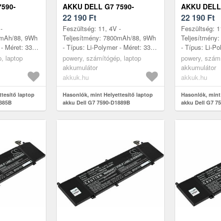
590-
AKKU DELL G7 7590-
AKKU DELL 
D1889B
22 190
Ft
D2765B
22 190
Ft
-
Feszültség: 11, 4V -
Feszültség: 1
0mAh/88, 9Wh
Teljesítmény: 7800mAh/88, 9Wh
Teljesítmény
 - Méret: 332,
- Típus: Li-Polymer - Méret: 332,
- Típus: Li-Po
11, 6mm
6mm x 86, 1mm x 11, 6mm
6mm x 86, 1
, laptop
powery, számítógép, laptop
powery, számí
akkumulátor
akkumulátor
akkuk.hu
akkuk.hu
ttesítő laptop
Hasonlók, mint Helyettesítő laptop
Hasonlók, mint 
1885B
akku Dell G7 7590-D1889B
akku Dell G7 7