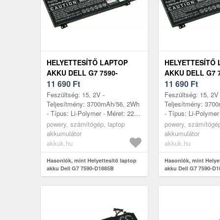
HELYETTESÍTŐ LAPTOP
HELYETTESÍTŐ 
AKKU DELL G7 7590-
AKKU DELL G7 7
D1885B
11 690
Ft
D1889B
11 690
Ft
Feszültség: 15, 2V -
Feszültség: 15, 2V 
Teljesítmény: 3700mAh/56, 2Wh
Teljesítmény: 370
- Típus: Li-Polymer - Méret: 221,
- Típus: Li-Polymer
52mm x 87, 70mm x 11, 54mm
52mm x 87, 70mm 
powery, számítógép, laptop
powery, számítógép
akkumulátor
akkumulátor
akkuk.hu
akkuk.hu
Hasonlók, mint Helyettesítő laptop
Hasonlók, mint Helye
akku Dell G7 7590-D1885B
akku Dell G7 7590-D