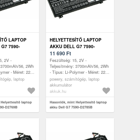
ÍTŐ LAPTOP
HELYETTESÍTŐ LAPTOP
G7 7590-
AKKU DELL G7 7590-
D2785B
11 690
Ft
5, 2V -
Feszültség: 15, 2V -
: 3700mAh/56, 2Wh
Teljesítmény: 3700mAh/56, 2Wh
lymer - Méret: 221,
- Típus: Li-Polymer - Méret: 221,
70mm x 11, 54mm
52mm x 87, 70mm x 11, 54mm
tógép, laptop
powery, számítógép, laptop
akkumulátor
akkuk.hu
Helyettesítő laptop
Hasonlók, mint Helyettesítő laptop
590-D2769B
akku Dell G7 7590-D2785B