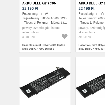
AKKU DELL G7 7590-
AKKU DELL G7 7
D1865B
22 190
Ft
D1885B
22 190
Ft
Feszültség: 11, 4V -
Feszültség: 11, 4V 
Teljesítmény: 7800mAh/88, 9Wh
Teljesítmény: 780
- Típus: Li-Polymer - Méret: 332,
- Típus: Li-Polymer
6mm x 86, 1mm x 11, 6mm
6mm x 86, 1mm x 
powery, számítógép, laptop
powery, számítógép
akkumulátor
akkumulátor
akkuk.hu
akkuk.hu
Hasonlók, mint Helyettesítő laptop
Hasonlók, mint Helye
akku Dell G7 7590-D1865B
akku Dell G7 7590-D