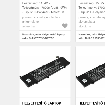
Feszültség: 11, 4V -
Feszültség: 15, 2V 
Teljesítmény: 7800mAh/88, 9Wh
Teljesítmény: 370
- Típus: Li-Polymer - Méret: 332,
- Típus: Li-Polymer
6mm x 86, 1mm x 11, 6mm
52mm x 87, 70mm 
powery, számítógép, laptop
powery, számítógép
akkumulátor
akkumulátor
akkuk.hu
akkuk.hu
Hasonlók, mint Helyettesítő laptop
Hasonlók, mint Helye
akku Dell G7 7590-D1765B
akku Dell G7 7590-D
HELYETTESÍTŐ LAPTOP
HELYETTESÍTŐ 