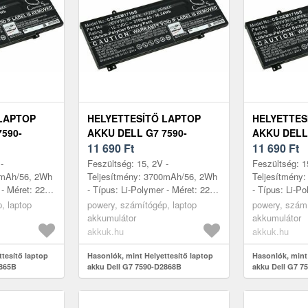
LAPTOP
HELYETTESÍTŐ LAPTOP
HELYETTES
590-
AKKU DELL G7 7590-
AKKU DELL 
D2868B
11 690
Ft
D2885B
11 690
Ft
-
Feszültség: 15, 2V -
Feszültség: 1
0mAh/56, 2Wh
Teljesítmény: 3700mAh/56, 2Wh
Teljesítmény
 - Méret: 221,
- Típus: Li-Polymer - Méret: 221,
- Típus: Li-Po
x 11, 54mm
52mm x 87, 70mm x 11, 54mm
52mm x 87, 
, laptop
powery, számítógép, laptop
powery, számí
akkumulátor
akkumulátor
akkuk.hu
akkuk.hu
ttesítő laptop
Hasonlók, mint Helyettesítő laptop
Hasonlók, mint 
2865B
akku Dell G7 7590-D2868B
akku Dell G7 7