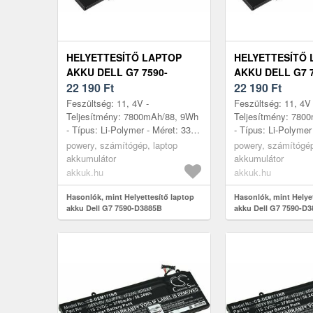
HELYETTESÍTŐ LAPTOP
HELYETTESÍTŐ 
AKKU DELL G7 7590-
AKKU DELL G7 7
D3885B
22 190
Ft
D3888B
22 190
Ft
Feszültség: 11, 4V -
Feszültség: 11, 4V 
Teljesítmény: 7800mAh/88, 9Wh
Teljesítmény: 780
- Típus: Li-Polymer - Méret: 332,
- Típus: Li-Polymer
6mm x 86, 1mm x 11, 6mm
6mm x 86, 1mm x 
powery, számítógép, laptop
powery, számítógép
akkumulátor
akkumulátor
akkuk.hu
akkuk.hu
Hasonlók, mint Helyettesítő laptop
Hasonlók, mint Helye
akku Dell G7 7590-D3885B
akku Dell G7 7590-D