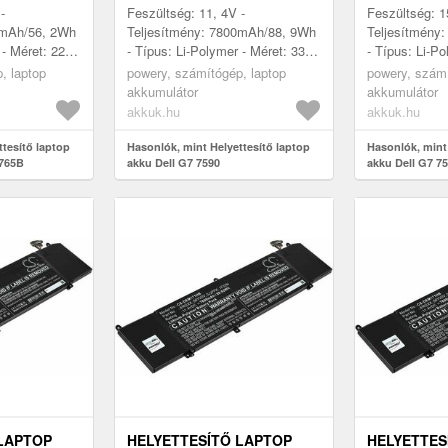
-
Feszültség: 11, 4V -
Feszültség: 1
0mAh/56, 2Wh
Teljesítmény: 7800mAh/88, 9Wh
Teljesítmény
 - Méret: 221,
- Típus: Li-Polymer - Méret: 332,
- Típus: Li-Po
x 11, 54mm
6mm x 86, 1mm x 11, 6mm
52mm x 87, 
, laptop
powery, számítógép, laptop
powery, számí
akkumulátor
akkumulátor
akkuk.hu
akkuk.hu
ttesítő laptop
Hasonlók, mint Helyettesítő laptop
Hasonlók, mint 
1765B
akku Dell G7 7590
akku Dell G7 7
LAPTOP
HELYETTESÍTŐ LAPTOP
HELYETTES