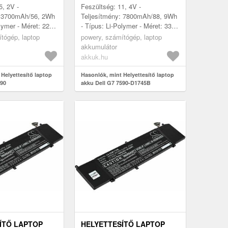
5, 2V -
Feszültség: 11, 4V -
: 3700mAh/56, 2Wh
Teljesítmény: 7800mAh/88, 9Wh
lymer - Méret: 221,
- Típus: Li-Polymer - Méret: 332,
70mm x 11, 54mm
6mm x 86, 1mm x 11, 6mm
tógép, laptop
powery, számítógép, laptop
akkumulátor
akkuk.hu
Helyettesítő laptop
Hasonlók, mint Helyettesítő laptop
590
akku Dell G7 7590-D1745B
ÍTŐ LAPTOP
HELYETTESÍTŐ LAPTOP