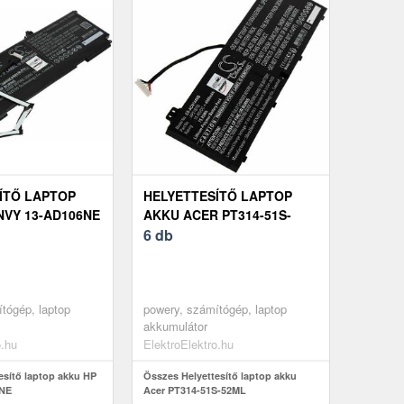
ÍTŐ LAPTOP
HELYETTESÍTŐ LAPTOP
NVY 13-AD106NE
AKKU ACER PT314-51S-
52ML
6 db
tógép, laptop
powery, számítógép, laptop
akkumulátor
o.hu
ElektroElektro.hu
esítő laptop akku HP
Összes Helyettesítő laptop akku
6NE
Acer PT314-51S-52ML