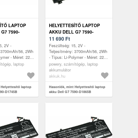
ÍTŐ LAPTOP
HELYETTESÍTŐ LAPTOP
G7 7590-
AKKU DELL G7 7590-
D1865B
11 690
Ft
5, 2V -
Feszültség: 15, 2V -
: 3700mAh/56, 2Wh
Teljesítmény: 3700mAh/56, 2Wh
lymer - Méret: 221,
- Típus: Li-Polymer - Méret: 221,
70mm x 11, 54mm
52mm x 87, 70mm x 11, 54mm
tógép, laptop
powery, számítógép, laptop
akkumulátor
akkuk.hu
Helyettesítő laptop
Hasonlók, mint Helyettesítő laptop
590-D1745B
akku Dell G7 7590-D1865B