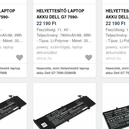
LAPTOP
HELYETTESÍTŐ LAPTOP
HELYETTES
590-
AKKU DELL G7 7590-
AKKU DELL 
D2865B
22 190
Ft
D2868B
22 190
Ft
-
Feszültség: 11, 4V -
Feszültség: 1
0mAh/88, 9Wh
Teljesítmény: 7800mAh/88, 9Wh
Teljesítmény
 - Méret: 332,
- Típus: Li-Polymer - Méret: 332,
- Típus: Li-Po
11, 6mm
6mm x 86, 1mm x 11, 6mm
6mm x 86, 1
, laptop
powery, számítógép, laptop
powery, számí
akkumulátor
akkumulátor
akkuk.hu
akkuk.hu
ttesítő laptop
Hasonlók, mint Helyettesítő laptop
Hasonlók, mint 
2788B
akku Dell G7 7590-D2865B
akku Dell G7 7