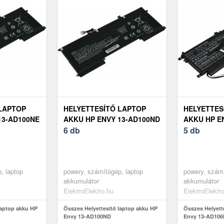
LAPTOP
HELYETTESÍTŐ LAPTOP
HELYETTES
13-AD100NE
AKKU HP ENVY 13-AD100ND
AKKU HP E
6 db
5 db
, laptop
powery, számítógép, laptop
powery, számí
akkumulátor
akkumulátor
ElektroElektro.hu
ElektroElektr
laptop akku HP
Összes Helyettesítő laptop akku HP
Összes Helyett
Envy 13-AD100ND
Envy 13-AD10