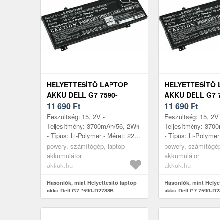
HELYETTESÍTŐ LAPTOP
HELYETTESÍTŐ 
AKKU DELL G7 7590-
AKKU DELL G7 7
D2788B
11 690
Ft
D2865B
11 690
Ft
Feszültség: 15, 2V -
Feszültség: 15, 2V 
Teljesítmény: 3700mAh/56, 2Wh
Teljesítmény: 370
- Típus: Li-Polymer - Méret: 221,
- Típus: Li-Polymer
52mm x 87, 70mm x 11, 54mm
52mm x 87, 70mm 
powery, számítógép, laptop
powery, számítógép
akkumulátor
akkumulátor
akkuk.hu
akkuk.hu
Hasonlók, mint Helyettesítő laptop
Hasonlók, mint Helye
akku Dell G7 7590-D2788B
akku Dell G7 7590-D