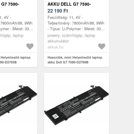
G7 7590-
AKKU DELL G7 7590-
D2769B
22 190
Ft
1, 4V -
Feszültség: 11, 4V -
: 7800mAh/88, 9Wh
Teljesítmény: 7800mAh/88, 9Wh
lymer - Méret: 332,
- Típus: Li-Polymer - Méret: 332,
mm x 11, 6mm
6mm x 86, 1mm x 11, 6mm
tógép, laptop
powery, számítógép, laptop
akkumulátor
akkuk.hu
Helyettesítő laptop
Hasonlók, mint Helyettesítő laptop
590-D2765B
akku Dell G7 7590-D2769B