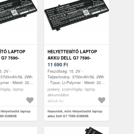
ÍTŐ LAPTOP
HELYETTESÍTŐ LAPTOP
G7 7590-
AKKU DELL G7 7590-
D3885B
11 690
Ft
5, 2V -
Feszültség: 15, 2V -
: 3700mAh/56, 2Wh
Teljesítmény: 3700mAh/56, 2Wh
lymer - Méret: 221,
- Típus: Li-Polymer - Méret: 221,
70mm x 11, 54mm
52mm x 87, 70mm x 11, 54mm
tógép, laptop
powery, számítógép, laptop
akkumulátor
akkuk.hu
Helyettesítő laptop
Hasonlók, mint Helyettesítő laptop
590-D2885B
akku Dell G7 7590-D3885B