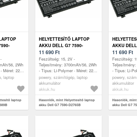
LAPTOP
HELYETTESÍTŐ LAPTOP
HELYETTES
590-
AKKU DELL G7 7590-
AKKU DELL 
D2765B
11 690
Ft
D2769B
11 690
Ft
-
Feszültség: 15, 2V -
Feszültség: 1
0mAh/56, 2Wh
Teljesítmény: 3700mAh/56, 2Wh
Teljesítmény
 - Méret: 221,
- Típus: Li-Polymer - Méret: 221,
- Típus: Li-Po
x 11, 54mm
52mm x 87, 70mm x 11, 54mm
52mm x 87, 
, laptop
powery, számítógép, laptop
powery, számí
akkumulátor
akkumulátor
akkuk.hu
akkuk.hu
ttesítő laptop
Hasonlók, mint Helyettesítő laptop
Hasonlók, mint 
1889B
akku Dell G7 7590-D2765B
akku Dell G7 7