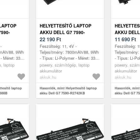
LAPTOP
HELYETTESÍTŐ LAPTOP
HELYETTES
590-
AKKU DELL G7 7590-
AKKU DELL 
R2742KB
22 190
Ft
D1745B
11 690
Ft
-
Feszültség: 11, 4V -
Feszültség: 1
0mAh/88, 9Wh
Teljesítmény: 7800mAh/88, 9Wh
Teljesítmény
 - Méret: 332,
- Típus: Li-Polymer - Méret: 332,
- Típus: Li-Po
11, 6mm
6mm x 86, 1mm x 11, 6mm
52mm x 87, 
, laptop
powery, számítógép, laptop
powery, számí
akkumulátor
akkumulátor
akkuk.hu
akkuk.hu
ttesítő laptop
Hasonlók, mint Helyettesítő laptop
Hasonlók, mint 
3888B
akku Dell G7 7590-R2742KB
akku Dell G7 7