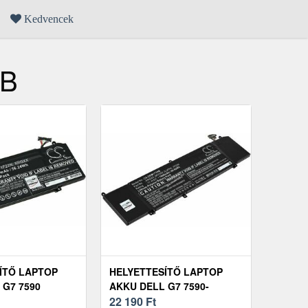
Kedvencek
5B
ÍTŐ LAPTOP
HELYETTESÍTŐ LAPTOP
 G7 7590
AKKU DELL G7 7590-
D1745B
22 190
Ft