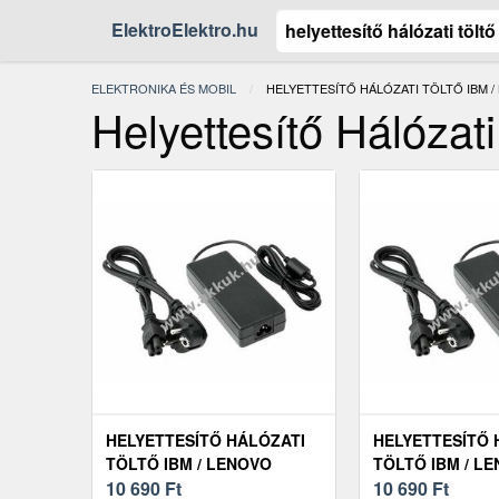
ElektroElektro.hu
ELEKTRONIKA ÉS MOBIL
JELENLEGI:
HELYETTESÍTŐ HÁLÓZATI TÖLTŐ IBM /
Helyettesítő Hálózat
HELYETTESÍTŐ HÁLÓZATI
HELYETTESÍTŐ 
TÖLTŐ IBM / LENOVO
TÖLTŐ IBM / L
THINKPAD A21
10 690
Ft
THINKPAD A21E
10 690
Ft