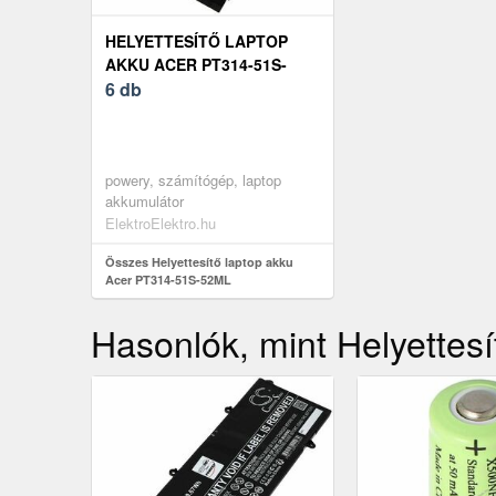
HELYETTESÍTŐ LAPTOP
AKKU ACER PT314-51S-
52ML
6 db
powery, számítógép, laptop
akkumulátor
ElektroElektro.hu
Összes Helyettesítő laptop akku
Acer PT314-51S-52ML
Hasonlók, mint Helyettesí