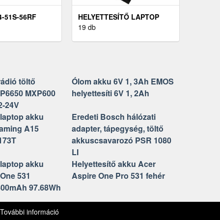
4-51S-56RF
HELYETTESÍTŐ LAPTOP
KKU
AKKU ACER PREDATOR
19 db
SÍTŐ)
TRITON 14
ádió töltő
Ólom akku 6V 1, 3Ah EMOS
TP6650 MXP600
helyettesíti 6V 1, 2Ah
2-24V
 laptop akku
Eredeti Bosch hálózati
aming A15
adapter, tápegység, töltő
173T
akkuscsavarozó PSR 1080
LI
 laptop akku
Helyettesítő akku Acer
 One 531
Aspire One Pro 531 fehér
800mAh 97.68Wh
kezelési szabályzat
Trend
További információ