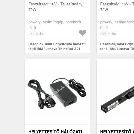
Feszültség: 16V - Teljesítmény:
Feszültség: 16V - 
72W
72W
powery, számítógép, notebook
powery, számítógé
töltő
töltő
akkuk.hu
akkuk.hu
Hasonlók, mint Helyettesítő hálózati
Hasonlók, mint Helyet
töltő IBM / Lenovo ThinkPad A21
töltő IBM / Lenovo T
HELYETTESÍTŐ HÁLÓZATI
HELYETTESÍTŐ 