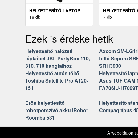
HELYETTESÍTŐ LAPTOP
HELYETTESÍTŐ
AKKU ACER PREDATOR
16 db
LAPTOP TOSHI
7 db
TRITON 14 PT14-51
SATELLITE PRO
Ezek is érdekelhetik
Helyettesítő hálózati
Axcom SM-LG11 
tápkábel JBL PartyBox 110,
töltő Sepura SR
310, 710 hangfalhoz
SRH3900
Helyettesítő autós töltő
Helyettesítő lap
Toshiba Satellite Pro A120-
Asus TUF GAMI
151
FA706IU-H7099
Erős helyettesítő
Helyettesítő sta
robotporszívó akku iRobot
Compaq típus 4
Roomba 531
Kapcsolat
Impresszu
© 2026 ElektroElektro.hu
A weboldalon s