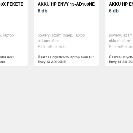
50X FEKETE
AKKU HP ENVY 13-AD100NE
AKKU HP E
6 db
6 db
, laptop
powery, számítógép, laptop
powery, számí
akkumulátor
akkumulátor
ElektroElektro.hu
ElektroElektr
akku Acer
Összes Helyettesítő laptop akku HP
Összes Helyett
kete
Envy 13-AD100NE
Envy 13-AD10