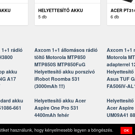
 AKKU
HELYETTESÍTŐ AKKU
ACER PT31
BA
BLACK & DECKER
5 db
LAPTOP A
6 db
 C70-A
FIRESTORM FSB14
(HELYETTE
SZERSZÁMGÉP
1+1 rádió
Axcom 1+1 állomásos rádió
Axcom 1+1 r
H3800
töltő Motorola MTP850
Motorola M
MTP850S MTP850FuG
adapterrel 1
top akku
Helyettesítő akku porszívó
Helyettesítő
NG A17
iRobot Roomba 531
Asus TUF G
T
(3000mAh !!!)
FA506IV-AL
ndard akku
Helyettesítő akku Acer
Helyettesítő
51086-661
Aspire One Pro 531
Acer Aspire
4400mAh fehér
UM09A41 8
m
Felhasználási feltételek
Adatkezelési tájékoztató
Cookie 
ütiket használunk, hogy kényelmesebb legyen a böngészés.
OK