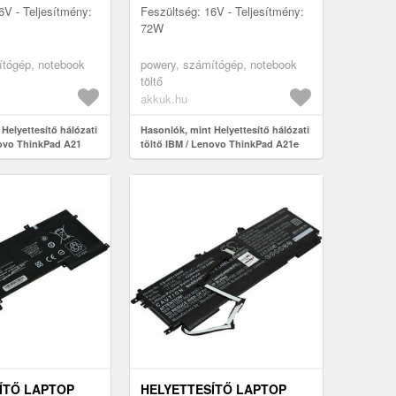
6V - Teljesítmény:
Feszültség: 16V - Teljesítmény:
72W
ítógép, notebook
powery, számítógép, notebook
töltő
akkuk.hu
Helyettesítő hálózati
Hasonlók, mint Helyettesítő hálózati
novo ThinkPad A21
töltő IBM / Lenovo ThinkPad A21e
ÍTŐ LAPTOP
HELYETTESÍTŐ LAPTOP