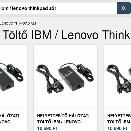
 LENOVO THINKPAD A21
i Töltő IBM / Lenovo Thi
HÁLÓZATI
HELYETTESÍTŐ HÁLÓZATI
HELYETTES
ENOVO
TÖLTŐ IBM / LENOVO
TÖLTŐ IBM
THINKPAD A21M
10 690
Ft
THINKPAD 
10 690
Ft