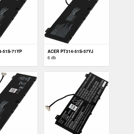
4-51S-71YP
ACER PT314-51S-57YJ
KKU
LAPTOP AKKU
6 db
SÍTŐ)
(HELYETTESÍTŐ)