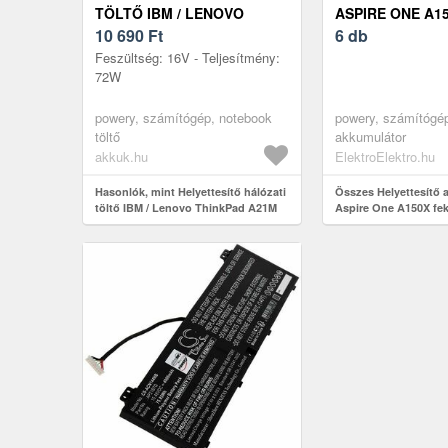
TÖLTŐ IBM / LENOVO
ASPIRE ONE A1
THINKPAD A21M
10 690
Ft
6 db
Feszültség: 16V - Teljesítmény:
72W
powery, számítógép, notebook
powery, számítógép
töltő
akkumulátor
akkuk.hu
ElektroElektro.hu
Hasonlók, mint Helyettesítő hálózati
Összes Helyettesítő 
töltő IBM / Lenovo ThinkPad A21M
Aspire One A150X fe