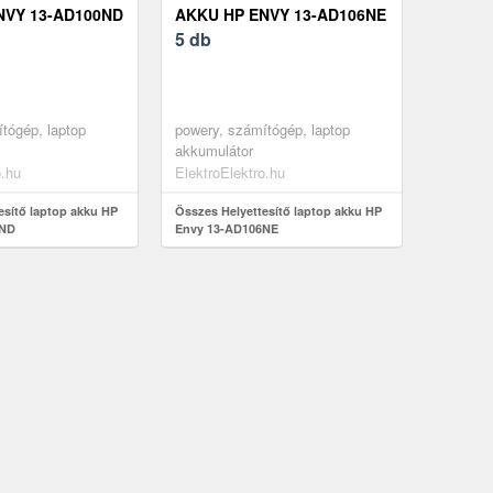
NVY 13-AD100ND
AKKU HP ENVY 13-AD106NE
5 db
tógép, laptop
powery, számítógép, laptop
akkumulátor
o.hu
ElektroElektro.hu
esítő laptop akku HP
Összes Helyettesítő laptop akku HP
0ND
Envy 13-AD106NE