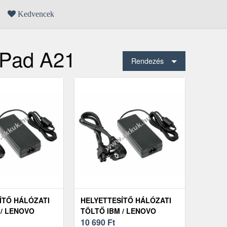
Kedvencek
nkPad A21
Rendezés
ÍTŐ HÁLÓZATI
HELYETTESÍTŐ HÁLÓZATI
 / LENOVO
TÖLTŐ IBM / LENOVO
A21
THINKPAD A21E
10 690
Ft