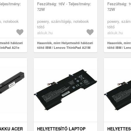
Teljesítmény:
Feszültség: 16V - Teljesítmény:
Feszültség: 1
72W
72W
p, notebook
powery, számítógép, notebook
powery, szám
töltő
töltő
akkuk.hu
akkuk.hu
tesítő hálózati
Hasonlók, mint Helyettesítő hálózati
Hasonlók, mint 
hinkPad A21e
töltő IBM / Lenovo ThinkPad A21M
töltő IBM / Le
AKKU ACER
HELYETTESÍTŐ LAPTOP
HELYETTES