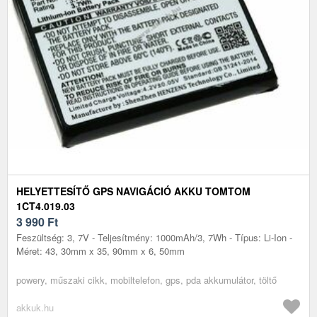
HELYETTESÍTŐ GPS NAVIGÁCIÓ AKKU TOMTOM
1CT4.019.03
3 990
Ft
Feszültség: 3, 7V - Teljesítmény: 1000mAh/3, 7Wh - Típus: Li-Ion -
Méret: 43, 30mm x 35, 90mm x 6, 50mm
powery, műszaki cikk, mobiltelefon, gps, pda akkumulátor, töltő
akkuk.hu