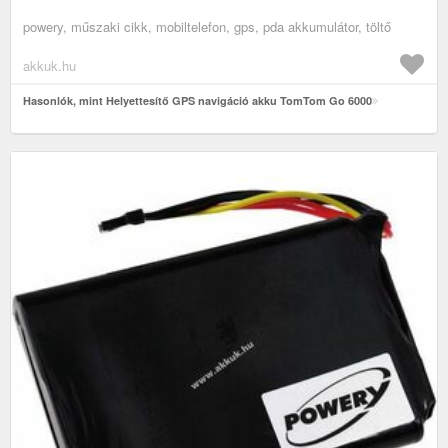
powery, műszaki cikk, mobiltelefon, gps, pda akkumulátor, töltő
akkuk.hu
Hasonlók, mint Helyettesítő GPS navigáció akku TomTom Go 6000