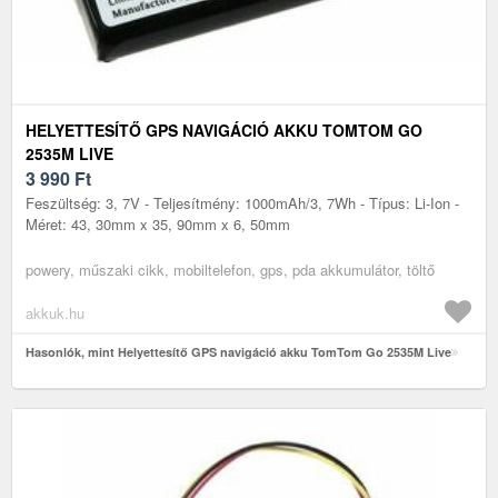
HELYETTESÍTŐ GPS NAVIGÁCIÓ AKKU TOMTOM GO
2535M LIVE
3 990
Ft
Feszültség: 3, 7V - Teljesítmény: 1000mAh/3, 7Wh - Típus: Li-Ion -
Méret: 43, 30mm x 35, 90mm x 6, 50mm
powery, műszaki cikk, mobiltelefon, gps, pda akkumulátor, töltő
akkuk.hu
Hasonlók, mint Helyettesítő GPS navigáció akku TomTom Go 2535M Live