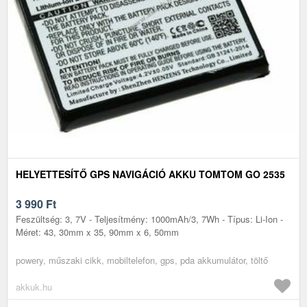
HELYETTESÍTŐ GPS NAVIGÁCIÓ AKKU TOMTOM GO 2535
3 990
Ft
Feszültség: 3, 7V - Teljesítmény: 1000mAh/3, 7Wh - Típus: Li-Ion -
Méret: 43, 30mm x 35, 90mm x 6, 50mm
powery, műszaki cikk, mobiltelefon, gps, pda akkumulátor, töltő
akkuk.hu