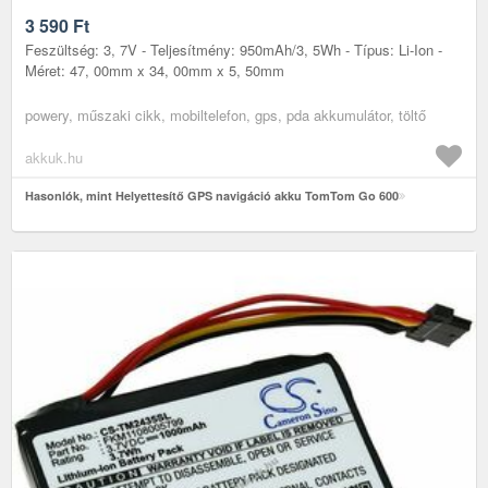
3 590
Ft
Feszültség: 3, 7V - Teljesítmény: 950mAh/3, 5Wh - Típus: Li-Ion -
Méret: 47, 00mm x 34, 00mm x 5, 50mm
powery, műszaki cikk, mobiltelefon, gps, pda akkumulátor, töltő
akkuk.hu
Hasonlók, mint Helyettesítő GPS navigáció akku TomTom Go 600