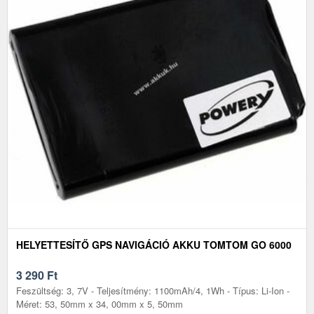
HELYETTESÍTŐ GPS NAVIGÁCIÓ AKKU TOMTOM GO 6000
3 290
Ft
Feszültség: 3, 7V - Teljesítmény: 1100mAh/4, 1Wh - Típus: Li-Ion -
Méret: 53, 50mm x 34, 00mm x 5, 50mm