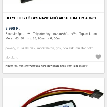
HELYETTESÍTŐ GPS NAVIGÁCIÓ AKKU TOMTOM 4CQ01
3 990
Ft
Feszültség: 3, 7V - Teljesítmény: 1000mAh/3, 7Wh - Típus: Li-Ion -
Méret: 43, 30mm x 35, 90mm x 6, 50mm
powery, műszaki cikk, mobiltelefon, gps, pda akkumulátor, töltő
akkuk.hu
Hasonlók, mint Helyettesítő GPS navigáció akku TomTom 4CQ01