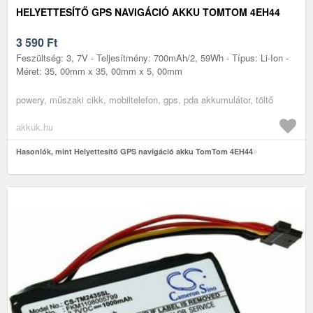
HELYETTESÍTŐ GPS NAVIGÁCIÓ AKKU TOMTOM 4EH44
3 590
Ft
Feszültség: 3, 7V - Teljesítmény: 700mAh/2, 59Wh - Típus: Li-Ion -
Méret: 35, 00mm x 35, 00mm x 5, 00mm
powery, műszaki cikk, mobiltelefon, gps, pda akkumulátor, töltő
akkuk.hu
Hasonlók, mint Helyettesítő GPS navigáció akku TomTom 4EH44