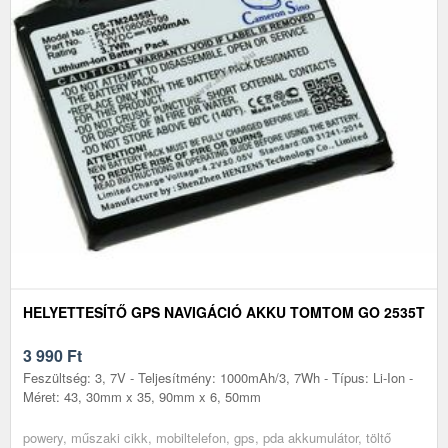
HELYETTESÍTŐ GPS NAVIGÁCIÓ AKKU TOMTOM GO 2535T
3 990
Ft
Feszültség: 3, 7V - Teljesítmény: 1000mAh/3, 7Wh - Típus: Li-Ion -
Méret: 43, 30mm x 35, 90mm x 6, 50mm
powery, műszaki cikk, mobiltelefon, gps, pda akkumulátor, töltő