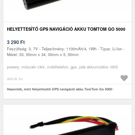
HELYETTESÍTŐ GPS NAVIGÁCIÓ AKKU TOMTOM GO 5000
3 290
Ft
Feszültség: 3, 7V - Teljesítmény: 1100mAh/4, 1Wh - Típus: Li-Ion -
Méret: 53, 50mm x 34, 00mm x 5, 50mm
powery, műszaki cikk, mobiltelefon, gps, pda akkumulátor, töltő
akkuk.hu
Hasonlók, mint Helyettesítő GPS navigáció akku TomTom Go 5000