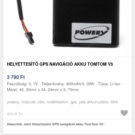
HELYETTESÍTŐ GPS NAVIGÁCIÓ AKKU TOMTOM V5
3 790
Ft
Feszültség: 3, 7V - Teljesítmény: 900mAh/3, 3Wh - Típus: Li-Ion -
Méret: 45, 20mm x 34, 24mm x 5, 70mm
powery, műszaki cikk, mobiltelefon, gps, pda akkumulátor, töltő
akkuk.hu
Hasonlók, mint Helyettesítő GPS navigáció akku TomTom V5