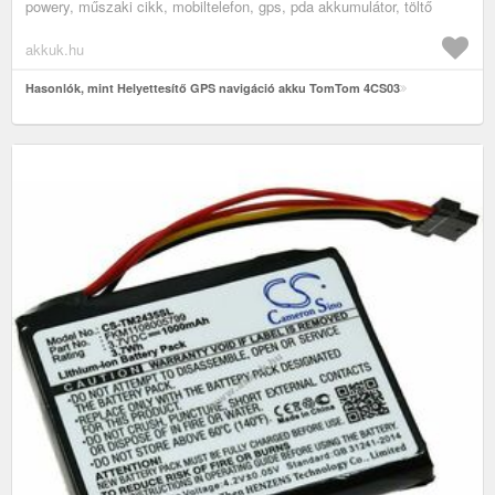
powery, műszaki cikk, mobiltelefon, gps, pda akkumulátor, töltő
akkuk.hu
Hasonlók, mint Helyettesítő GPS navigáció akku TomTom 4CS03