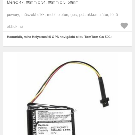
Méret: 47, 00mm x 34, 00mm x 5, 50mm
powery, műszaki cikk, mobiltelefon, gps, pda akkumulátor, töltő
akkuk.hu
Hasonlók, mint Helyettesítő GPS navigáció akku TomTom Go 500