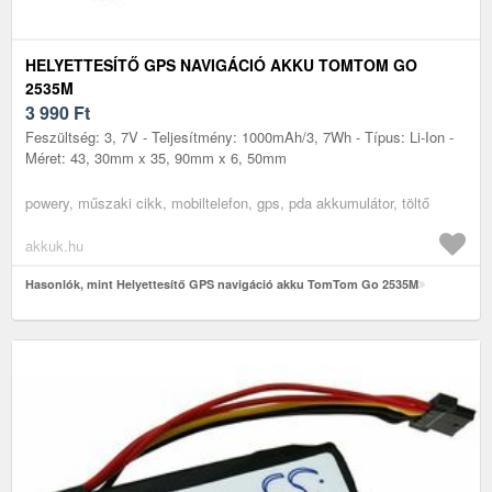
HELYETTESÍTŐ GPS NAVIGÁCIÓ AKKU TOMTOM GO
2535M
3 990
Ft
Feszültség: 3, 7V - Teljesítmény: 1000mAh/3, 7Wh - Típus: Li-Ion -
Méret: 43, 30mm x 35, 90mm x 6, 50mm
powery, műszaki cikk, mobiltelefon, gps, pda akkumulátor, töltő
akkuk.hu
Hasonlók, mint Helyettesítő GPS navigáció akku TomTom Go 2535M