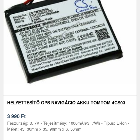
HELYETTESÍTŐ GPS NAVIGÁCIÓ AKKU TOMTOM 4CS03
3 990
Ft
Feszültség: 3, 7V - Teljesítmény: 1000mAh/3, 7Wh - Típus: Li-Ion -
Méret: 43, 30mm x 35, 90mm x 6, 50mm