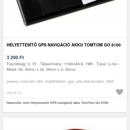
HELYETTESÍTŐ GPS NAVIGÁCIÓ AKKU TOMTOM GO 6100
3 290
Ft
Feszültség: 3, 7V - Teljesítmény: 1100mAh/4, 1Wh - Típus: Li-Ion -
Méret: 53, 50mm x 34, 00mm x 5, 50mm
powery, műszaki cikk, mobiltelefon, gps, pda akkumulátor, töltő
akkuk.hu
Hasonlók, mint Helyettesítő GPS navigáció akku TomTom Go 6100