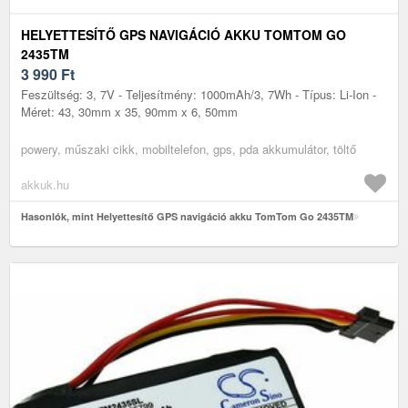
HELYETTESÍTŐ GPS NAVIGÁCIÓ AKKU TOMTOM GO
2435TM
3 990
Ft
Feszültség: 3, 7V - Teljesítmény: 1000mAh/3, 7Wh - Típus: Li-Ion -
Méret: 43, 30mm x 35, 90mm x 6, 50mm
powery, műszaki cikk, mobiltelefon, gps, pda akkumulátor, töltő
akkuk.hu
Hasonlók, mint Helyettesítő GPS navigáció akku TomTom Go 2435TM