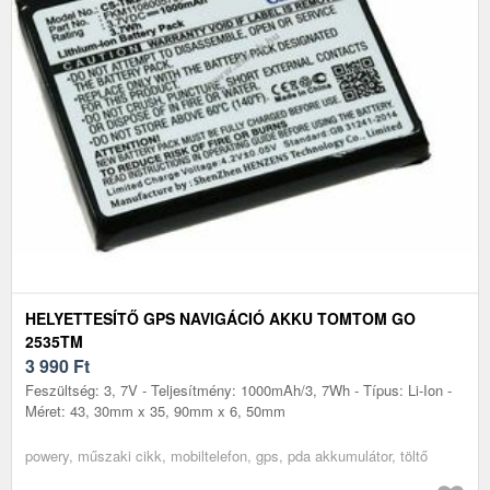
HELYETTESÍTŐ GPS NAVIGÁCIÓ AKKU TOMTOM GO
2535TM
3 990
Ft
Feszültség: 3, 7V - Teljesítmény: 1000mAh/3, 7Wh - Típus: Li-Ion -
Méret: 43, 30mm x 35, 90mm x 6, 50mm
powery, műszaki cikk, mobiltelefon, gps, pda akkumulátor, töltő