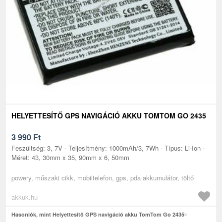
HELYETTESÍTŐ GPS NAVIGÁCIÓ AKKU TOMTOM GO 2435
3 990
Ft
Feszültség: 3, 7V - Teljesítmény: 1000mAh/3, 7Wh - Típus: Li-Ion -
Méret: 43, 30mm x 35, 90mm x 6, 50mm
powery, műszaki cikk, mobiltelefon, gps, pda akkumulátor, töltő
akkuk.hu
Hasonlók, mint Helyettesítő GPS navigáció akku TomTom Go 2435