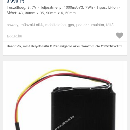
3 990
Ft
Feszültség: 3, 7V - Teljesítmény: 1000mAh/3, 7Wh - Típus: Li-Ion -
Méret: 43, 30mm x 35, 90mm x 6, 50mm
powery, műszaki cikk, mobiltelefon, gps, pda akkumulátor, töltő
akkuk.hu
Hasonlók, mint Helyettesítő GPS navigáció akku TomTom Go 2535TM WTE