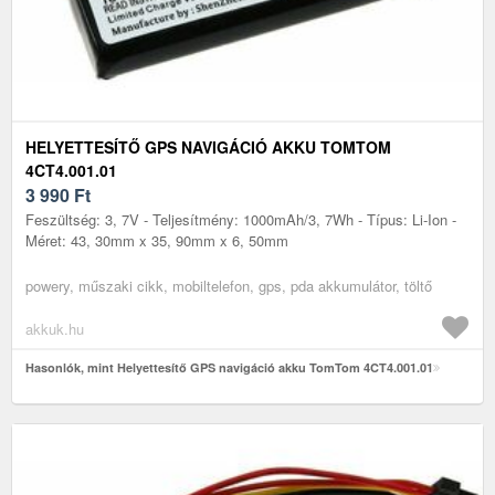
HELYETTESÍTŐ GPS NAVIGÁCIÓ AKKU TOMTOM
4CT4.001.01
3 990
Ft
Feszültség: 3, 7V - Teljesítmény: 1000mAh/3, 7Wh - Típus: Li-Ion -
Méret: 43, 30mm x 35, 90mm x 6, 50mm
powery, műszaki cikk, mobiltelefon, gps, pda akkumulátor, töltő
akkuk.hu
Hasonlók, mint Helyettesítő GPS navigáció akku TomTom 4CT4.001.01