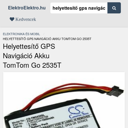
ElektroElektro.hu
Kedvencek
ELEKTRONIKA ÉS MOBIL
JELENLEGI:
HELYETTESÍTŐ GPS NAVIGÁCIÓ AKKU TOMTOM GO 2535T
Helyettesítő GPS
Navigáció Akku
TomTom Go 2535T