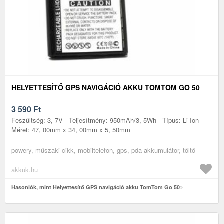
HELYETTESÍTŐ GPS NAVIGÁCIÓ AKKU TOMTOM GO 50
3 590
Ft
Feszültség: 3, 7V - Teljesítmény: 950mAh/3, 5Wh - Típus: Li-Ion -
Méret: 47, 00mm x 34, 00mm x 5, 50mm
powery, műszaki cikk, mobiltelefon, gps, pda akkumulátor, töltő
akkuk.hu
Hasonlók, mint Helyettesítő GPS navigáció akku TomTom Go 50