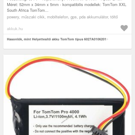
Méret: 52mm x 34mm x 5mm - kompatibilis modellek: TomTom XXL
South Africa TomTom...
powery, műszaki cikk, mobiltelefon, gps, pda akkumulátor, töltő
akkuk.hu
Hasonlók, mint Helyettesítő akku TomTom típus 6027A0106201