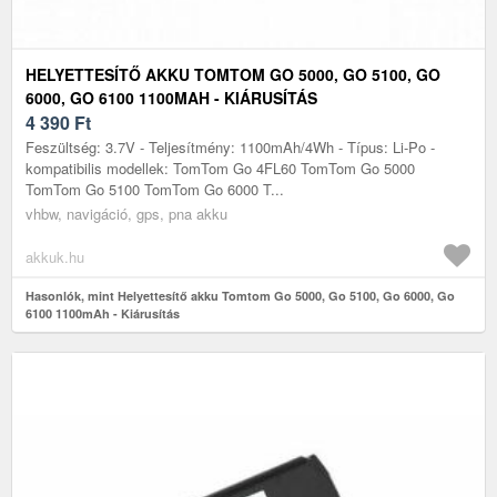
HELYETTESÍTŐ AKKU TOMTOM GO 5000, GO 5100, GO
6000, GO 6100 1100MAH - KIÁRUSÍTÁS
4 390
Ft
Feszültség: 3.7V - Teljesítmény: 1100mAh/4Wh - Típus: Li-Po -
kompatibilis modellek: TomTom Go 4FL60 TomTom Go 5000
TomTom Go 5100 TomTom Go 6000 T...
vhbw, navigáció, gps, pna akku
akkuk.hu
Hasonlók, mint Helyettesítő akku Tomtom Go 5000, Go 5100, Go 6000, Go
6100 1100mAh - Kiárusítás