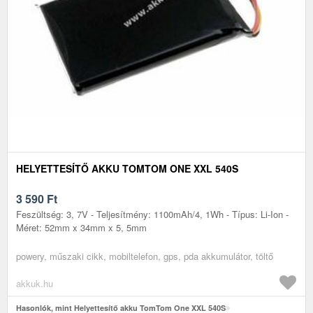
HELYETTESÍTŐ AKKU TOMTOM ONE XXL 540S
3 590
Ft
Feszültség: 3, 7V - Teljesítmény: 1100mAh/4, 1Wh - Típus: Li-Ion -
Méret: 52mm x 34mm x 5, 5mm
powery, műszaki cikk, mobiltelefon, gps, pda akkumulátor, töltő
akkuk.hu
Hasonlók, mint Helyettesítő akku TomTom One XXL 540S