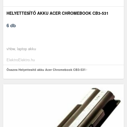
HELYETTESÍTŐ AKKU ACER CHROMEBOOK CB3-531
6 db
vhbw, laptop akku
ElektroElektro.hu
Összes Helyettesítő akku Acer Chromebook CB3-531