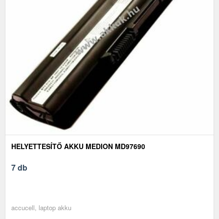
HELYETTESÍTŐ AKKU MEDION MD97690
7 db
accucell, laptop akku