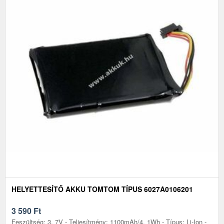
HELYETTESÍTŐ AKKU TOMTOM TÍPUS 6027A0106201
3 590
Ft
Feszültség: 3, 7V - Teljesítmény: 1100mAh/4, 1Wh - Típus: Li-Ion -