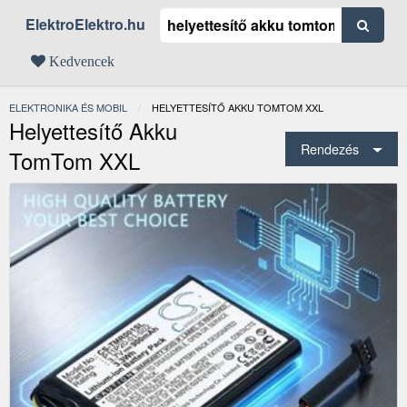
ElektroElektro.hu
Kedvencek
ELEKTRONIKA ÉS MOBIL
JELENLEGI:
HELYETTESÍTŐ AKKU TOMTOM XXL
Helyettesítő Akku
Rendezés
TomTom XXL