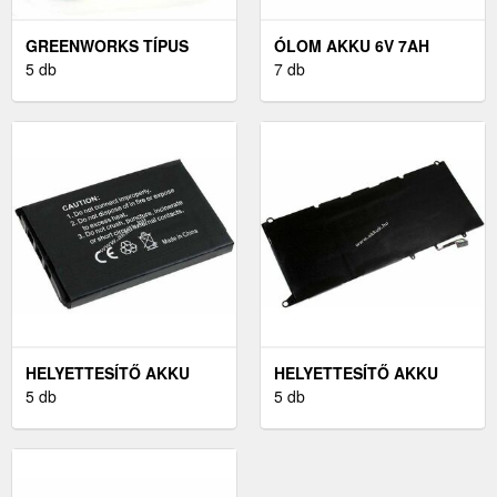
GREENWORKS TÍPUS
ÓLOM AKKU 6V 7AH
29837 AKKU
5 db
EMOS
7 db
(HELYETTESÍTŐ)
HELYETTESÍTŐ AKKU
HELYETTESÍTŐ AKKU
CASIO EXILIM EX-S600BE
5 db
DELL TÍPUS 0N7T6
5 db