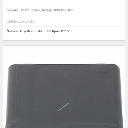
powery, számítógép, laptop akkumulátor
ElektroElektro.hu
Összes Helyettesítő akku Dell típus MT186