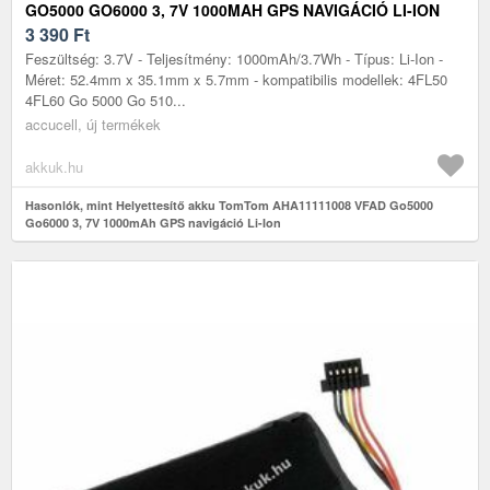
GO5000 GO6000 3, 7V 1000MAH GPS NAVIGÁCIÓ LI-ION
3 390
Ft
Feszültség: 3.7V - Teljesítmény: 1000mAh/3.7Wh - Típus: Li-Ion -
Méret: 52.4mm x 35.1mm x 5.7mm - kompatibilis modellek: 4FL50
4FL60 Go 5000 Go 510...
accucell, új termékek
akkuk.hu
Hasonlók, mint Helyettesítő akku TomTom AHA11111008 VFAD Go5000
Go6000 3, 7V 1000mAh GPS navigáció Li-Ion