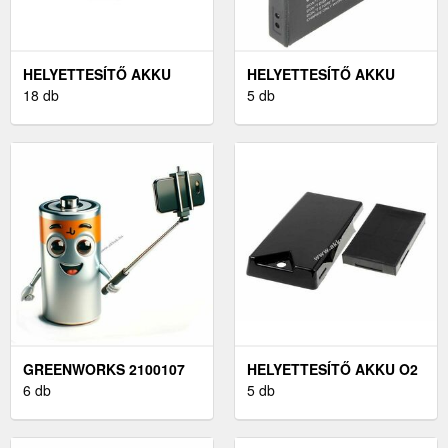
HELYETTESÍTŐ AKKU
HELYETTESÍTŐ AKKU
ACER ASPIRE ONE 531
18 db
PANASONIC LUMIX DMC-
5 db
FX30K
GREENWORKS 2100107
HELYETTESÍTŐ AKKU O2
AKKU (HELYETTESÍTŐ)
6 db
XDA DIAMOND
5 db