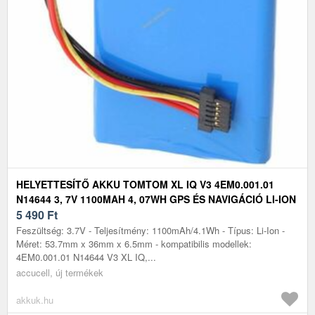
HELYETTESÍTŐ AKKU TOMTOM XL IQ V3 4EM0.001.01
N14644 3, 7V 1100MAH 4, 07WH GPS ÉS NAVIGÁCIÓ LI-ION
5 490
Ft
Feszültség: 3.7V - Teljesítmény: 1100mAh/4.1Wh - Típus: Li-Ion -
Méret: 53.7mm x 36mm x 6.5mm - kompatibilis modellek:
4EM0.001.01 N14644 V3 XL IQ,...
accucell, új termékek
akkuk.hu