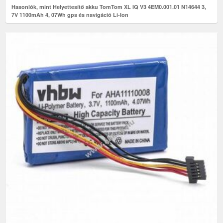
Hasonlók, mint Helyettesítő akku TomTom XL IQ V3 4EM0.001.01 N14644 3,
7V 1100mAh 4, 07Wh gps és navigáció Li-Ion