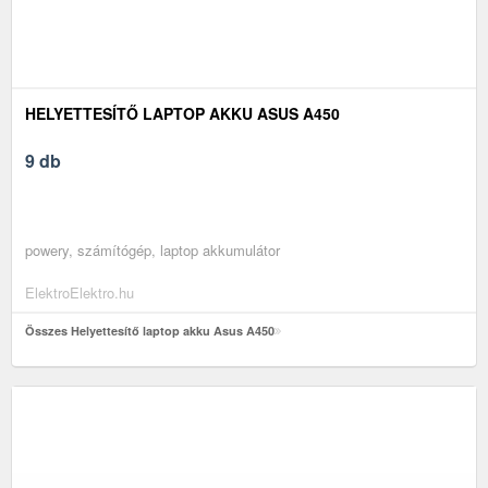
HELYETTESÍTŐ LAPTOP AKKU ASUS A450
9 db
powery, számítógép, laptop akkumulátor
ElektroElektro.hu
Összes Helyettesítő laptop akku Asus A450