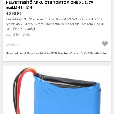
HELYETTESÍTŐ AKKU OTB TOMTOM ONE XL 3, 7V
950MAH LI-ION
4 290
Ft
Feszültség: 3, 7V - Teljesítmény: 950mAh/3.5Wh - Típus: Li-Ion -
Méret: 45 x 34 x 5, 5 mm - kompatibilis modellek: TomTom One XL
340, One XL 340S L...
otb, új termékek
akkuk.hu
Hasonlók, mint Helyettesítő akku OTB TomTom One XL 3, 7V 950mAh Li-Ion