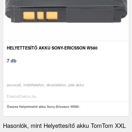
HELYETTESÍTŐ AKKU SONY-ERICSSON W580
7 db
accucell, mobiltelefon, okostelefon, pda akku
ElektroElektro.hu
Összes Helyettesítő akku Sony-Ericsson W580
Hasonlók, mint Helyettesítő akku TomTom XXL