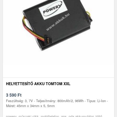
HELYETTESÍTŐ AKKU TOMTOM XXL
3 590
Ft
Feszültség: 3, 7V - Teljesítmény: 800mAh/2, 96Wh - Típus: Li-Ion -
Méret: 45mm x 34mm x 5, 5mm
powery, műszaki cikk, mobiltelefon, gps, pda akkumulátor, töltő