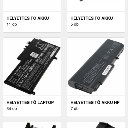
HELYETTESÍTŐ AKKU
HELYETTESÍTŐ AKKU
DELL LATITUDE E6430S
11 db
ASUS TÍPUS B21N1818
5 db
HELYETTESÍTŐ LAPTOP
HELYETTESÍTŐ AKKU HP
AKKU ASUS UX562FD
34 db
PROBOOK 6445B
7 db