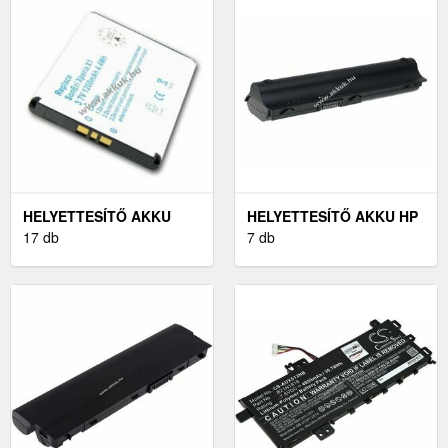
HELYETTESÍTŐ AKKU
HELYETTESÍTŐ AKKU HP
SONY-ERICSSON XPERIA
17 db
TÍPUS 593554-001
7 db
X1