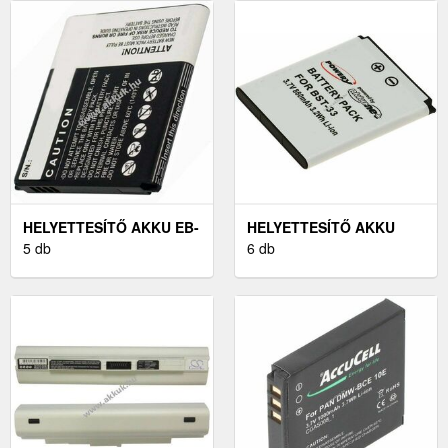
HELYETTESÍTŐ AKKU EB-
HELYETTESÍTŐ AKKU
L1H9KLABXAR
5 db
SONY-ERICSSON W890I
6 db
MOBILTELEFON