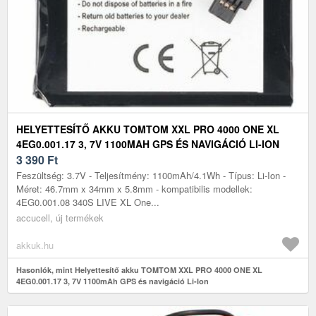
HELYETTESÍTŐ AKKU TOMTOM XXL PRO 4000 ONE XL
4EG0.001.17 3, 7V 1100MAH GPS ÉS NAVIGÁCIÓ LI-ION
3 390
Ft
Feszültség: 3.7V - Teljesítmény: 1100mAh/4.1Wh - Típus: Li-Ion -
Méret: 46.7mm x 34mm x 5.8mm - kompatibilis modellek:
4EG0.001.08 340S LIVE XL One...
accucell, új termékek
akkuk.hu
Hasonlók, mint Helyettesítő akku TOMTOM XXL PRO 4000 ONE XL
4EG0.001.17 3, 7V 1100mAh GPS és navigáció Li-Ion