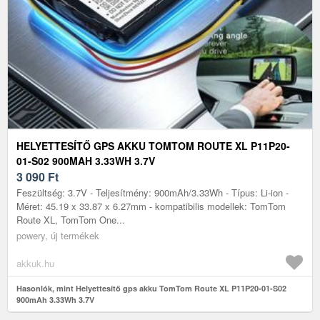
HELYETTESÍTŐ GPS AKKU TOMTOM ROUTE XL P11P20-
01-S02 900MAH 3.33WH 3.7V
3 090
Ft
Feszültség: 3.7V - Teljesítmény: 900mAh/3.33Wh - Típus: Li-ion -
Méret: 45.19 x 33.87 x 6.27mm - kompatibilis modellek: TomTom
Route XL, TomTom One...
powery, új termékek
akkuk.hu
Hasonlók, mint Helyettesítő gps akku TomTom Route XL P11P20-01-S02
900mAh 3.33Wh 3.7V