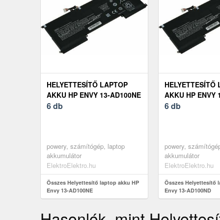
HELYETTESÍTŐ LAPTOP
HELYETTESÍTŐ 
AKKU HP ENVY 13-AD100NE
AKKU HP ENVY 
6 db
6 db
powery, számítógép, laptop
powery, számítógép
akkumulátor
akkumulátor
ElektroElektro.hu
ElektroElektro.hu
Összes Helyettesítő laptop akku HP
Összes Helyettesítő 
Envy 13-AD100NE
Envy 13-AD100ND
Hasonlók, mint Helyettes