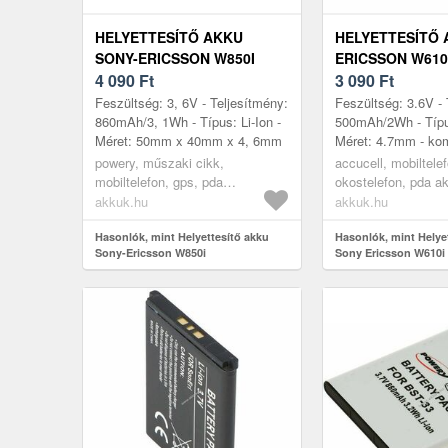
HELYETTESÍTŐ AKKU
HELYETTESÍTŐ 
SONY-ERICSSON W850I
ERICSSON W610I
4 090
Ft
500MAH MOBILT
3 090
Ft
ION
Feszültség: 3, 6V - Teljesítmény:
Feszültség: 3.6V - 
860mAh/3, 1Wh - Típus: Li-Ion -
500mAh/2Wh - Típus
Méret: 50mm x 40mm x 4, 6mm
Méret: 4.7mm - kom
modellek: W610i, 
powery, műszaki cikk,
accucell, mobiltele
W610i, K810i, K800
mobiltelefon, gps, pda
okostelefon, pda a
akkumulátor, töltő
akkuk.hu
akkuk.hu
Hasonlók, mint Helyettesítő akku
Hasonlók, mint Helye
Sony-Ericsson W850i
Sony Ericsson W610i
mobiltelefon Li-Ion