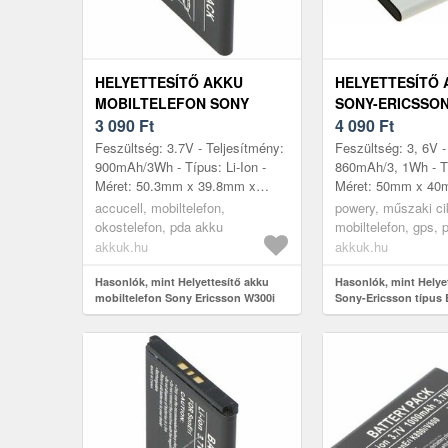
HELYETTESÍTŐ AKKU
HELYETTESÍTŐ
MOBILTELEFON SONY
SONY-ERICSSON
ERICSSON W300I 900MAH
3 090
Ft
BST-33
4 090
Ft
Feszültség: 3.7V - Teljesítmény:
Feszültség: 3, 6V -
900mAh/3Wh - Típus: Li-Ion -
860mAh/3, 1Wh - Tí
Méret: 50.3mm x 39.8mm x
Méret: 50mm x 40
4.7mm - kompatibilis modellek:
- kompatibilis mode
accucell, mobiltelefon,
powery, műszaki ci
W300i, Sony Ericsson K550i,
Ericsson C702, C90
okostelefon, pda akku
mobiltelefon, gps, 
K...
akkumulátor, töltő
akkuk.hu
akkuk.hu
Hasonlók, mint Helyettesítő akku
Hasonlók, mint Helye
mobiltelefon Sony Ericsson W300i
Sony-Ericsson típus
900mAh