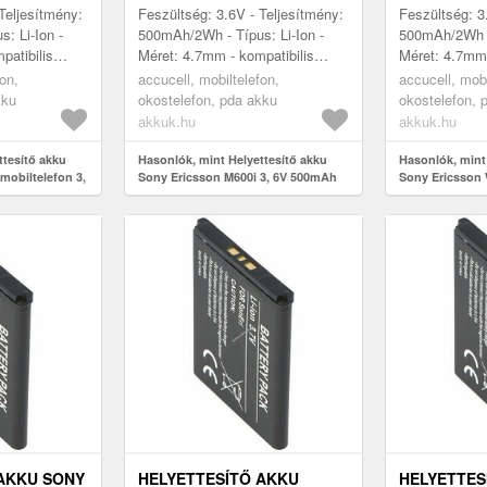
MOBILTELEFON
500MAH LI-
Teljesítmény:
Feszültség: 3.6V - Teljesítmény:
Feszültség: 3
: Li-Ion -
500mAh/2Wh - Típus: Li-Ion -
500mAh/2Wh - 
patibilis
Méret: 4.7mm - kompatibilis
Méret: 4.7mm 
Sony Ericsson
modellek: M600i, Sony Ericsson
modellek: W9
fon,
accucell, mobiltelefon,
accucell, mobi
K800i, Sony Ericsson M600i...
K800i, Sony E
kku
okostelefon, pda akku
okostelefon, 
akkuk.hu
akkuk.hu
ttesítő akku
Hasonlók, mint Helyettesítő akku
Hasonlók, mint
mobiltelefon 3,
Sony Ericsson M600i 3, 6V 500mAh
Sony Ericsson 
Li-Ion mobiltelefon
6V 500mAh Li-
AKKU SONY
HELYETTESÍTŐ AKKU
HELYETTES