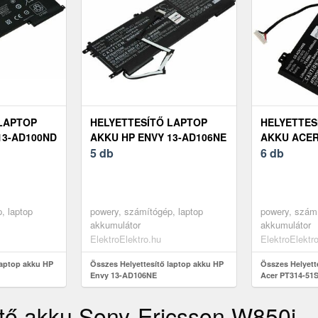
LAPTOP
HELYETTESÍTŐ LAPTOP
HELYETTES
13-AD100ND
AKKU HP ENVY 13-AD106NE
AKKU ACER
5 db
52ML
6 db
, laptop
powery, számítógép, laptop
powery, számí
akkumulátor
akkumulátor
ElektroElektro.hu
ElektroElektr
laptop akku HP
Összes Helyettesítő laptop akku HP
Összes Helyett
Envy 13-AD106NE
Acer PT314-51
ítő akku Sony-Ericsson W850i