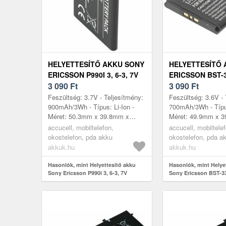
HELYETTESÍTŐ AKKU SONY
HELYETTESÍTŐ 
ERICSSON P990I 3, 6-3, 7V
ERICSSON BST-
900MAH BST-33
3 090
Ft
MOBILTELEFON
3 090
Ft
MOBILTELEFON LI-ION
Feszültség: 3.7V - Teljesítmény:
Feszültség: 3.6V - 
900mAh/3Wh - Típus: Li-Ion -
700mAh/3Wh - Típus
Méret: 50.3mm x 39.8mm x
Méret: 49.9mm x 
4.7mm - kompatibilis modellek:
4.6mm - kompatibil
accucell, mobiltelefon,
accucell, mobiltele
P990i, Sony Ericsson K550i, K...
Aino BST-33 C702
okostelefon, pda akku
okostelefon, pda a
C...
akkuk.hu
akkuk.hu
Hasonlók, mint Helyettesítő akku
Hasonlók, mint Helye
Sony Ericsson P990i 3, 6-3, 7V
Sony Ericsson BST-33
900mAh BST-33 mobiltelefon Li-Ion