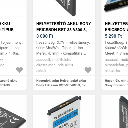
 AKKU
HELYETTESÍTŐ AKKU SONY
HELYETTES
 TÍPUS
ERICSSON BST-33 V800 3,
ERICSSON 
6V 900MAH MOBILTELEFON
3 090
Ft
MOBILTELE
5 290
Ft
LI-ION
500MAH LI-
 Teljesítmény:
Feszültség: 3.7V - Teljesítmény:
Feszültség: 3
pus: Li-Ion -
900mAh/3Wh - Típus: Li-Ion -
500mAh/2Wh - 
mm x 4, 6mm
Méret: 4.7mm - kompatibilis
Méret: 4.7mm 
llek: Sony-
modellek: V800, Sony Ericsson
modellek: Ai
kk,
accucell, mobiltelefon,
accucell, mobi
3, C9...
K550i, K800i, K810i, M600i,...
C901 Green 
pda
okostelefon, pda akku
okostelefon, 
G705...
akkuk.hu
akkuk.hu
ttesítő akku
Hasonlók, mint Helyettesítő akku
Hasonlók, mint
 BST-33
Sony Ericsson BST-33 V800 3, 6V
Sony Ericsson 
900mAh mobiltelefon Li-Ion
6V 500mAh Li-