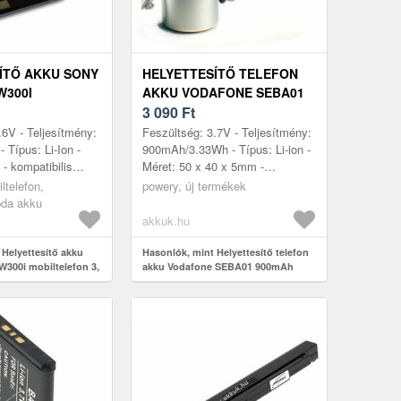
ÍTŐ AKKU SONY
HELYETTESÍTŐ TELEFON
W300I
AKKU VODAFONE SEBA01
FON 3, 6V
900MAH 3.33WH SONY
3 090
Ft
ION
ERICSSON LI-ION 3.7V
.6V - Teljesítmény:
Feszültség: 3.7V - Teljesítmény:
Típus: Li-Ion -
900mAh/3.33Wh - Típus: Li-ion -
- kompatibilis
Méret: 50 x 40 x 5mm -
no BST-33 C702
kompatibilis modellek: Sony
ltelefon,
powery, új termékek
C903 G502 G700
Ericsson Z800, Sony Ericsson
pda akku
V8...
akkuk.hu
 Helyettesítő akku
Hasonlók, mint Helyettesítő telefon
W300i mobiltelefon 3,
akku Vodafone SEBA01 900mAh
Ion
3.33Wh Sony Ericsson Li-Ion 3.7V