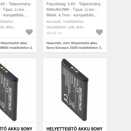
ION
500MAH LI-ION
.6V - Teljesítmény:
Feszültség: 3.6V - Teljesítmény:
Típus: Li-Ion -
500mAh/2Wh - Típus: Li-Ion -
- kompatibilis
Méret: 4.7mm - kompatibilis
50i, Sony Ericsson
modellek: Z530i, Sony Ericsson
ltelefon,
accucell, mobiltelefon,
ricsson M600i...
K800i, Sony Ericsson M600i...
pda akku
okostelefon, pda akku
akkuk.hu
 Helyettesítő akku
Hasonlók, mint Helyettesítő akku
W950i mobiltelefon 3,
Sony Ericsson Z530i mobiltelefon 3,
Ion
6V 500mAh Li-Ion
ÍTŐ AKKU SONY
HELYETTESÍTŐ AKKU SONY