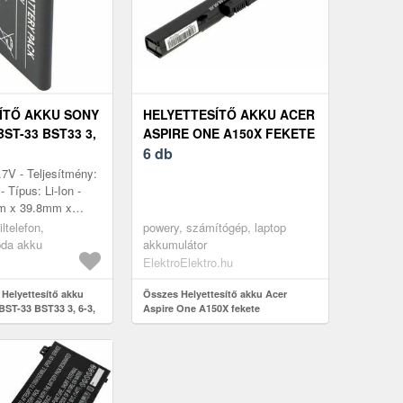
ÍTŐ AKKU SONY
HELYETTESÍTŐ AKKU ACER
ST-33 BST33 3,
ASPIRE ONE A150X FEKETE
0-860MAH
6 db
FON LI-ION
.7V - Teljesítmény:
Típus: Li-Ion -
m x 39.8mm x
tibilis modellek:
ltelefon,
powery, számítógép, laptop
C702 C901 Green
pda akku
akkumulátor
ElektroElektro.hu
 Helyettesítő akku
Összes Helyettesítő akku Acer
BST-33 BST33 3, 6-3,
Aspire One A150X fekete
mobiltelefon Li-Ion