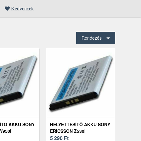
Kedvencek
Rendezés
ÍTŐ AKKU SONY
HELYETTESÍTŐ AKKU SONY
W950I
ERICSSON Z530I
FON 3, 6V
MOBILTELEFON 3, 6V
5 290
Ft