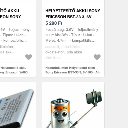
ÍTŐ AKKU
HELYETTESÍTŐ AKKU SONY
EFON SONY
ERICSSON BST-33 3, 6V
660I BST-33 3,
500MAH MOBILTELEFON LI-
5 290
Ft
LI-ION
ION
.6V - Teljesítmény:
Feszültség: 3.6V - Teljesítmény:
Típus: Li-Ion -
500mAh/2Wh - Típus: Li-Ion -
- kompatibilis
Méret: 4.7mm - kompatibilis
60i, Sony Ericsson
modellek: BST-33, Sony
ltelefon,
accucell, mobiltelefon,
 K800i, M600i...
Ericsson K530i, K550i, K800i,
pda akku
okostelefon, pda akku
M600...
akkuk.hu
 Helyettesítő akku
Hasonlók, mint Helyettesítő akku
ony Ericsson W660i
Sony Ericsson BST-33 3, 6V 500mAh
00mAh Li-Ion
mobiltelefon Li-Ion