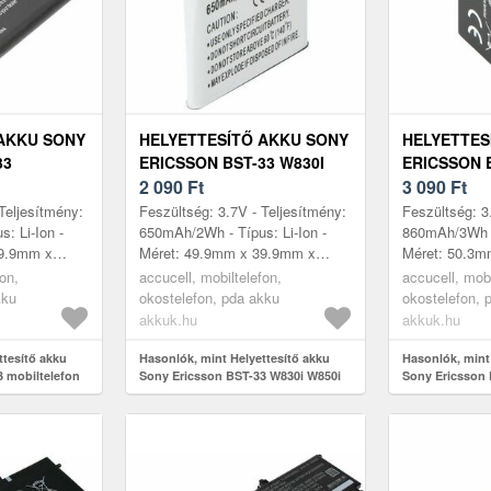
AKKU SONY
HELYETTESÍTŐ AKKU SONY
HELYETTES
33
ERICSSON BST-33 W830I
ERICSSON B
W850I W880I W890I W900I
2 090
Ft
6-3, 7V 70
3 090
Ft
W950I 3, 7V 650MAH
MOBILTELE
Teljesítmény:
Feszültség: 3.7V - Teljesítmény:
Feszültség: 3
MOBILTELEFON
: Li-Ion -
650mAh/2Wh - Típus: Li-Ion -
860mAh/3Wh - 
39.9mm x
Méret: 49.9mm x 39.9mm x
Méret: 50.3m
is modellek:
4.6mm - kompatibilis modellek:
4.7mm - kompa
fon,
accucell, mobiltelefon,
accucell, mobi
 C901 Green
Aino BST-33 C702 C702a C702c
Aino BST-33 
kku
okostelefon, pda akku
okostelefon, 
...
C...
akkuk.hu
akkuk.hu
ttesítő akku
Hasonlók, mint Helyettesítő akku
Hasonlók, mint
 mobiltelefon
Sony Ericsson BST-33 W830i W850i
Sony Ericsson 
W880i W890i W900i W950i 3, 7V
7V 700-860mAh 
650mAh mobiltelefon