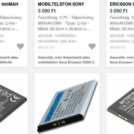
I 900MAH
MOBILTELEFON SONY
ERICSSON 
ERICSSON K550I 3, 7V
3 090
Ft
MOBILTELE
3 090
Ft
900MAH LI-ION
900MAH LI-
Teljesítmény:
Feszültség: 3.7V - Teljesítmény:
Feszültség: 3
: Li-Ion -
900mAh/3Wh - Típus: Li-Ion -
900mAh/3Wh - 
39.8mm x
Méret: 50.3mm x 39.8mm x
Méret: 50.3m
is modellek:
4.7mm - kompatibilis modellek:
4.7mm - kompa
fon,
accucell, mobiltelefon,
accucell, mobi
on K550i, S...
Sony Ericsson K550i, Sony Eri...
W610i, Sony 
kku
okostelefon, pda akku
okostelefon, 
S...
akkuk.hu
akkuk.hu
ttesítő akku
Hasonlók, mint Helyettesítő akku
Hasonlók, mint
 900mAh
mobiltelefon Sony Ericsson K550i 3,
Sony Ericsson 
7V 900mAh Li-ion
7V 900mAh Li-