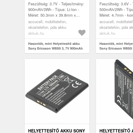
BST-33 LI-ION
500MAH LI-ION
Feszültség: 3.7V - Teljesítmény:
Feszültség: 3.6V - 
900mAh/3Wh - Típus: Li-Ion -
500mAh/2Wh - Típus
Méret: 50.3mm x 39.8mm x
Méret: 4.7mm - kom
4.7mm - kompatibilis modellek:
modellek: W850i, 
accucell, mobiltelefon,
accucell, mobiltele
W850i, Sony Ericsson W850i
K800i
okostelefon, pda akku
okostelefon, pda a
akkuk.hu
akkuk.hu
Hasonlók, mint Helyettesítő akku
Hasonlók, mint Helye
Sony Ericsson W850i 3, 7V 900mAh
Sony Ericsson W850i 
mobiltelefon BST-33 Li-Ion
6V 500mAh Li-Ion
HELYETTESÍTŐ AKKU SONY
HELYETTESÍTŐ 