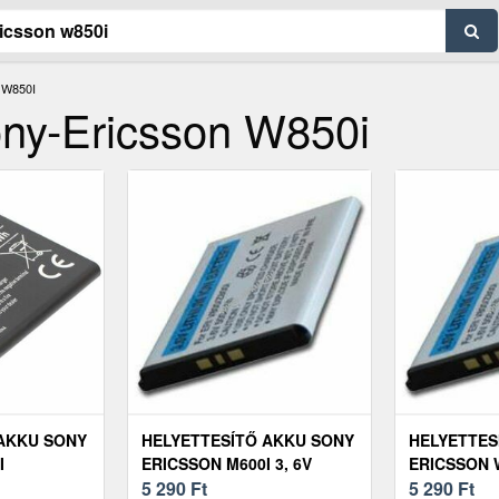
W850I
ony-Ericsson W850i
AKKU SONY
HELYETTESÍTŐ AKKU SONY
HELYETTES
I
ERICSSON M600I 3, 6V
ERICSSON 
3, 6V
500MAH LI-ION
5 290
Ft
MOBILTELE
5 290
Ft