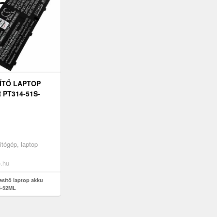
ÍTŐ LAPTOP
 PT314-51S-
tógép, laptop
o.hu
esítő laptop akku
S-52ML