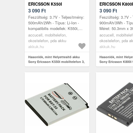
ERICSSON K550I
ERICSSON K800
MOBILTELEFON 3, 6V
3 090
Ft
MOBILTELEFON
3 090
Ft
500MAH LI-ION
Feszültség: 3.7V - Teljesítmény:
Feszültség: 3.7V - 
500mAh/2Wh - Típus: Li-Ion -
900mAh/3Wh - Típus
kompatibilis modellek: K550i,
Méret: 50.3mm x 
Sony Ericsson K550i, Sony
4.7mm - kompatibil
accucell, mobiltelefon,
accucell, mobiltele
Ericsson K800i, Sony Ericsson...
K800i, Sony Ericss
okostelefon, pda akku
okostelefon, pda a
akkuk.hu
akkuk.hu
Hasonlók, mint Helyettesítő akku
Hasonlók, mint Helye
Sony Ericsson K550i mobiltelefon 3,
Sony Ericsson K800i
6V 500mAh Li-Ion
mobiltelefon