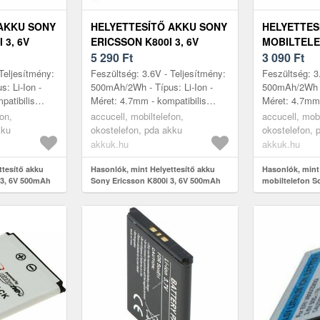
AKKU SONY
HELYETTESÍTŐ AKKU SONY
HELYETTES
 3, 6V
ERICSSON K800I 3, 6V
MOBILTEL
ELEFON LI-
500MAH BST-33
5 290
Ft
ERICSSON W
3 090
Ft
MOBILTELEFON LI-ION
6V 500MAH 
Teljesítmény:
Feszültség: 3.6V - Teljesítmény:
Feszültség: 3
: Li-Ion -
500mAh/2Wh - Típus: Li-Ion -
500mAh/2Wh - 
patibilis
Méret: 4.7mm - kompatibilis
Méret: 4.7mm 
Sony Ericsson
modellek: K800i, Sony Ericsson
modellek: W6
fon,
accucell, mobiltelefon,
accucell, mobi
i, M600i...
K800i, M600i, P990i, V800,...
W660i, K810i,
kku
okostelefon, pda akku
okostelefon, 
akkuk.hu
akkuk.hu
ttesítő akku
Hasonlók, mint Helyettesítő akku
Hasonlók, mint
 3, 6V 500mAh
Sony Ericsson K800i 3, 6V 500mAh
mobiltelefon S
BST-33 mobiltelefon Li-Ion
BST-33 3, 6V 5