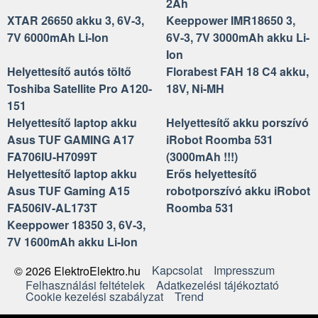
2Ah
XTAR 26650 akku 3, 6V-3,
Keeppower IMR18650 3,
7V 6000mAh Li-Ion
6V-3, 7V 3000mAh akku Li-
Ion
Helyettesítő autós töltő
Florabest FAH 18 C4 akku,
Toshiba Satellite Pro A120-
18V, Ni-MH
151
Helyettesítő laptop akku
Helyettesítő akku porszívó
Asus TUF GAMING A17
iRobot Roomba 531
FA706IU-H7099T
(3000mAh !!!)
Helyettesítő laptop akku
Erős helyettesítő
Asus TUF Gaming A15
robotporszívó akku iRobot
FA506IV-AL173T
Roomba 531
Keeppower 18350 3, 6V-3,
7V 1600mAh akku Li-Ion
Kapcsolat
Impresszum
© 2026 ElektroElektro.hu
Felhasználási feltételek
Adatkezelési tájékoztató
Cookie kezelési szabályzat
Trend