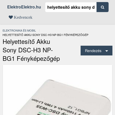
ElektroElektro.hu
Kedvencek
ELEKTRONIKA ÉS MOBIL
JELENLEGI:
HELYETTESÍTŐ AKKU SONY DSC-H3 NP-BG1 FÉNYKÉPEZŐGÉP
Helyettesítő Akku
Sony DSC-H3 NP-
Rendezés
BG1 Fényképezőgép