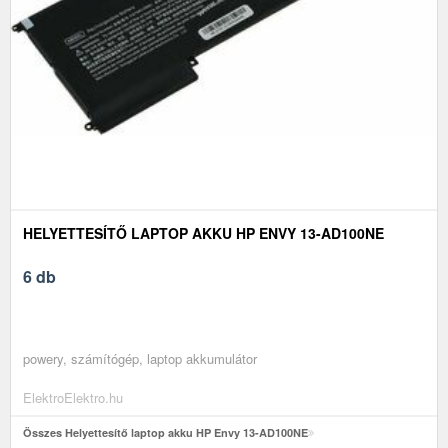
HELYETTESÍTŐ LAPTOP AKKU HP ENVY 13-AD100NE
6 db
powery, számítógép, laptop akkumulátor
ElektroElektro.hu
Összes Helyettesítő laptop akku HP Envy 13-AD100NE