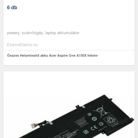
6 db
powery, számítógép, laptop akkumulátor
ElektroElektro.hu
Összes Helyettesítő akku Acer Aspire One A150X fekete