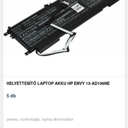
HELYETTESÍTŐ LAPTOP AKKU HP ENVY 13-AD106NE
5 db
powery, számítógép, laptop akkumulátor