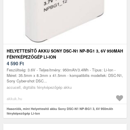
HELYETTESÍTŐ AKKU SONY DSC-N1 NP-BG1 3, 6V 950MAH
FÉNYKÉPEZŐGÉP LI-ION
4 590
Ft
Feszültség: 3.6V - Teljesítmény: 950mAh/3.4Wh - Típus: Li-Ion -
Méret: 35.5mm x 8.3mm x 41.5mm - kompatibilis modellek: DSC-N1,
Sony Cyber-shot DSC...
accucell, digitális fényképezőgép akku
akkuk.hu
Hasonlók, mint Helyettesítő akku Sony DSC-N1 NP-BG1 3, 6V 950mAh
fényképezőgép Li-Ion