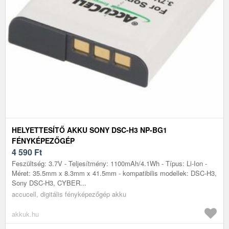
HELYETTESÍTŐ AKKU SONY DSC-H3 NP-BG1
FÉNYKÉPEZŐGÉP
4 590
Ft
Feszültség: 3.7V - Teljesítmény: 1100mAh/4.1Wh - Típus: Li-Ion -
Méret: 35.5mm x 8.3mm x 41.5mm - kompatibilis modellek: DSC-H3,
Sony DSC-H3, CYBER...
accucell, digitális fényképezőgép akku
akkuk.hu