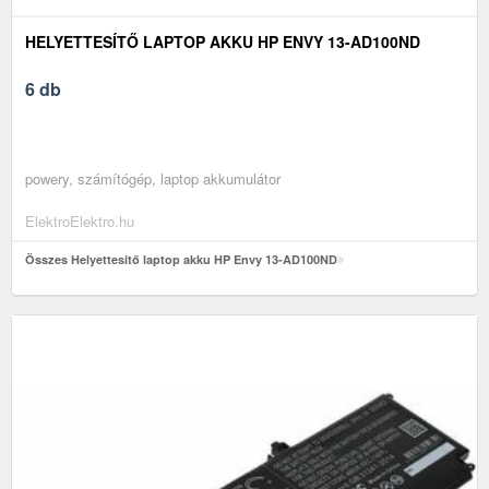
HELYETTESÍTŐ LAPTOP AKKU HP ENVY 13-AD100ND
6 db
powery, számítógép, laptop akkumulátor
ElektroElektro.hu
Összes Helyettesítő laptop akku HP Envy 13-AD100ND