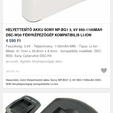
HELYETTESÍTŐ AKKU SONY NP-BG1 3, 6V 950-1100MAH
DSC-W30 FÉNYKÉPEZŐGÉP KOMPATIBILIS LI-ION
4 590
Ft
Feszültség: 3.6V - Teljesítmény: 1100mAh/4Wh - Típus: Li-Ion -
Méret: 41.7mm x 35.6mm x 8.5mm - kompatibilis modellek: DSC-
W30, Sony Cyber-shot DSC-H3
accucell, digitális fényképezőgép akku
akkuk.hu
Hasonlók, mint Helyettesítő akku Sony NP-BG1 3, 6V 950-1100mAh DSC-
W30 fényképezőgép kompatibilis Li-Ion