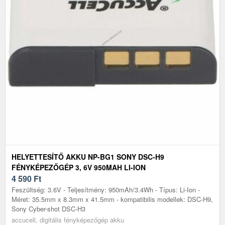
HELYETTESÍTŐ AKKU NP-BG1 SONY DSC-H9
FÉNYKÉPEZŐGÉP 3, 6V 950MAH LI-ION
4 590
Ft
Feszültség: 3.6V - Teljesítmény: 950mAh/3.4Wh - Típus: Li-Ion -
Méret: 35.5mm x 8.3mm x 41.5mm - kompatibilis modellek: DSC-H9,
Sony Cyber-shot DSC-H3
accucell, digitális fényképezőgép akku