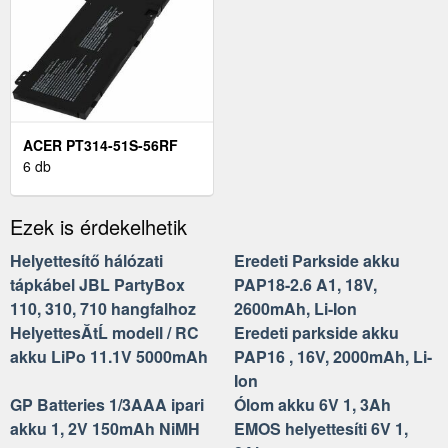
ACER PT314-51S-56RF
LAPTOP AKKU
6 db
(HELYETTESÍTŐ)
Ezek is érdekelhetik
Helyettesítő hálózati
Eredeti Parkside akku
tápkábel JBL PartyBox
PAP18-2.6 A1, 18V,
110, 310, 710 hangfalhoz
2600mAh, Li-Ion
HelyettesĂ­tĹ modell / RC
Eredeti parkside akku
akku LiPo 11.1V 5000mAh
PAP16 , 16V, 2000mAh, Li-
Ion
GP Batteries 1/3AAA ipari
Ólom akku 6V 1, 3Ah
akku 1, 2V 150mAh NiMH
EMOS helyettesíti 6V 1,