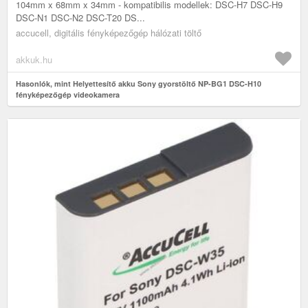
104mm x 68mm x 34mm - kompatibilis modellek: DSC-H7 DSC-H9
DSC-N1 DSC-N2 DSC-T20 DS...
accucell, digitális fényképezőgép hálózati töltő
akkuk.hu
Hasonlók, mint Helyettesítő akku Sony gyorstöltő NP-BG1 DSC-H10
fényképezőgép videokamera