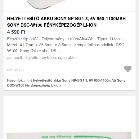
HELYETTESÍTŐ AKKU SONY NP-BG1 3, 6V 950-1100MAH
SONY DSC-W100 FÉNYKÉPEZŐGÉP LI-ION
4 590
Ft
Feszültség: 3.6V - Teljesítmény: 1100mAh/4Wh - Típus: Li-Ion -
Méret: 41.7mm x 35.6mm x 8.5mm - kompatibilis modellek: DSC-
W100, Sony Cyber-shot DS...
accucell, digitális fényképezőgép akku
akkuk.hu
Hasonlók, mint Helyettesítő akku Sony NP-BG1 3, 6V 950-1100mAh Sony
DSC-W100 fényképezőgép Li-Ion