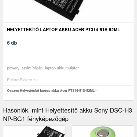
HELYETTESÍTŐ LAPTOP AKKU ACER PT314-51S-52ML
6 db
powery, számítógép, laptop akkumulátor
ElektroElektro.hu
Összes Helyettesítő laptop akku Acer PT314-51S-52ML
Hasonlók, mint Helyettesítő akku Sony DSC-H3
NP-BG1 fényképezőgép