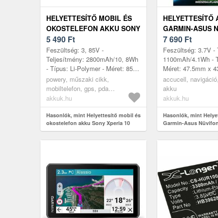
HELYETTESÍTŐ MOBIL ÉS
HELYETTESÍTŐ
OKOSTELEFON AKKU SONY
GARMIN-ASUS 
XPERIA 10
5 490
Ft
A50 GARMIN FO
7 690
Ft
NAVIGÁCIÓ
Feszültség: 3, 85V -
Feszültség: 3.7V - 
Teljesítmény: 2800mAh/10, 8Wh
1100mAh/4.1Wh - Tí
- Típus: Li-Polymer - Méret: 85,
Méret: 47.5mm x 
25mm x 49, 42mm x 3, 90mm
5.7mm - kompatibil
powery, műszaki cikk,
accucell, navigáció
07G016004146 361-
mobiltelefon, gps, pda
akku
akkumulátor, töltő
akkuk.hu
akkuk.hu
Hasonlók, mint Helyettesítő mobil és
Hasonlók, mint Helye
okostelefon akku Sony Xperia 10
Garmin-Asus Nüvifo
Fone GPS és navigác