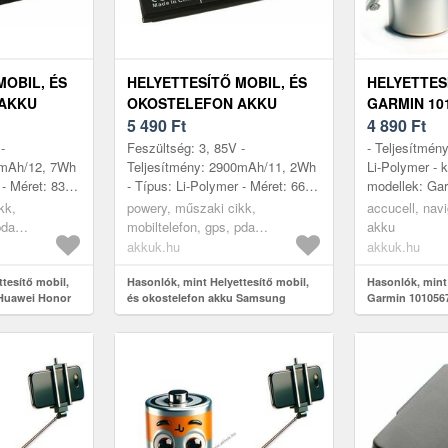
MOBIL, ÉS
HELYETTESÍTŐ MOBIL, ÉS
HELYETTES
AKKU
OKOSTELEFON AKKU
GARMIN 10
10 LITE
SAMSUNG GALAXY NOTE
5 490
Ft
NAVIGÁCIÓ
4 890
Ft
10
-
Feszültség: 3, 85V -
- Teljesítmén
0mAh/12, 7Wh
Teljesítmény: 2900mAh/11, 2Wh
Li-Polymer - k
 - Méret: 83,
- Típus: Li-Polymer - Méret: 66,
modellek: Ga
x 3, 72mm
56mm x 55, 00mm x 4, 85mm
Garmin 10105
kk,
powery, műszaki cikk,
accucell, nav
1A1XB12H2
pda
mobiltelefon, gps, pda
akku
akkumulátor, töltő
akkuk.hu
akkuk.hu
tesítő mobil,
Hasonlók, mint Helyettesítő mobil,
Hasonlók, mint
 Huawei Honor
és okostelefon akku Samsung
Garmin 101056
Galaxy Note 10