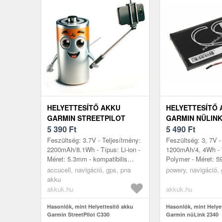
HELYETTESÍTŐ AKKU
HELYETTESÍTŐ
GARMIN STREETPILOT
GARMIN NÜLINK
C330 IA3AB07B1A97 GPS
5 390
Ft
5 490
Ft
ÉS NAVIGÁCIÓ
Feszültség: 3.7V - Teljesítmény:
Feszültség: 3, 7V -
2200mAh/8.1Wh - Típus: Li-ion -
1200mAh/4, 4Wh - T
Méret: 5.3mm - kompatibilis
Polymer - Méret: 5
modellek: Garmin StreetPilot
8mm x 5, 2mm
accucell, navigáció, gps, pna
powery, navigáció,
C320, Garmin StreetPilot ...
akku
akkuk.hu
akkuk.hu
Hasonlók, mint Helyettesítő akku
Hasonlók, mint Helye
Garmin StreetPilot C330
Garmin nüLink 2340