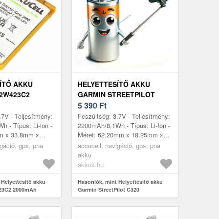
ÍTŐ AKKU
HELYETTESÍTŐ AKKU
2W423C2
GARMIN STREETPILOT
XTENDED GPS
C320 IA3AB07B1A97 GPS
5 390
Ft
CIÓ
ÉS NAVIGÁCIÓ
.7V - Teljesítmény:
Feszültség: 3.7V - Teljesítmény:
 - Típus: Li-ion -
2200mAh/8.1Wh - Típus: Li-Ion -
m x 33.8mm x
Méret: 62.20mm x 18.25mm x
tibilis modellek:
18.25mm - kompatibilis
igáció, gps, pna
accucell, navigáció, gps, pna
423C2,
modellek: StreetPilot C320,
akku
Garm...
akkuk.hu
 Helyettesítő akku
Hasonlók, mint Helyettesítő akku
23C2 2000mAh
Garmin StreetPilot C320
s navigáció
IA3AB07B1A97 GPS és navigáció