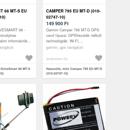
T 66 MT-S EU
CAMPER 795 EU MT-D (010-
10)
02747-10)
149 900
Ft
VESMART 66 -
Garmin Camper 795 MT-D GPS
 hüvelykes
vevő típusa: GPSVezeték nélküli
galmi információkkal
technológiák: Wi-Fi,
on keresztül
BluetoothMéret (Szél. X Mag. X
avigáció
garmin, gps navigáció
tazást Legyen szó
Mélys. ): 17, 3 x 9, 9 x 1, 9
cmKije...
arukereso.hu
 DriveSmart 66 MT-S
Hasonlók, mint Camper 795 EU MT-D
10)
(010-02747-10)