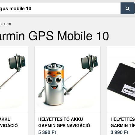
ILE 10
armin GPS Mobile 10
 AKKU
HELYETTESÍTŐ AKKU
HELYETTES
VIGÁCIÓ
GARMIN GPS NAVIGÁCIÓ
GARMIN TÍP
SMAP
STREETPILOT C340
5 390
Ft
10
3 990
Ft