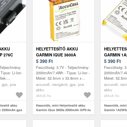
 AKKU
HELYETTESÍTŐ AKKU
HELYETTES
P 276C
GARMIN IQUE 3600A
GARMIN 1A
S
2000MAH GPS ÉS
5 390
Ft
2000MAH E
5 390
Ft
NAVIGÁCIÓ
ÉS NAVIGÁ
Teljesítmény:
Feszültség: 3.7V - Teljesítmény:
Feszültség: 3
ípus: Li-Ion
2000mAh/7.4Wh - Típus: Li-Ion -
2000mAh/7.4Wh
llek:
Méret: 52.5mm x 33.8mm x
Méret: 52.5m
MAP 296
8.5mm - kompatibilis modellek:
8.5mm - kompa
, gps, pna
accucell, navigáció, gps, pna
accucell, nav
MAP 496,
iQue 3600, Garmin iQue 3200
Garmin 1A2W
akku
akku
A2X128A2...
akkuk.hu
akkuk.hu
ttesítő akku
Hasonlók, mint Helyettesítő akku
Hasonlók, mint
c 2200mAh gps
Garmin iQue 3600a 2000mAh GPS és
Garmin 1A2W4
navigáció
extended gps é