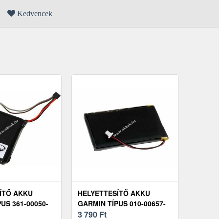
Kedvencek
ÍTŐ AKKU
HELYETTESÍTŐ AKKU
US 361-00050-
GARMIN TÍPUS 010-00657-
10
3 790
Ft