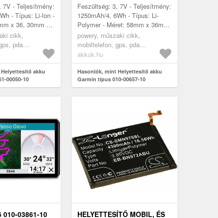
, 7V - Teljesítmény:
Feszültség: 3, 7V - Teljesítmény:
h - Típus: Li-Ion -
1250mAh/4, 6Wh - Típus: Li-
0mm x 36, 30mm x
Polymer - Méret: 58mm x 36mm
x 5mm
ki cikk,
powery, műszaki cikk,
 gps, pda
mobiltelefon, gps, pda
öltő
akkumulátor, töltő
akkuk.hu
 Helyettesítő akku
Hasonlók, mint Helyettesítő akku
61-00050-10
Garmin típus 010-00657-10
 010-03861-10
HELYETTESÍTŐ MOBIL, ÉS