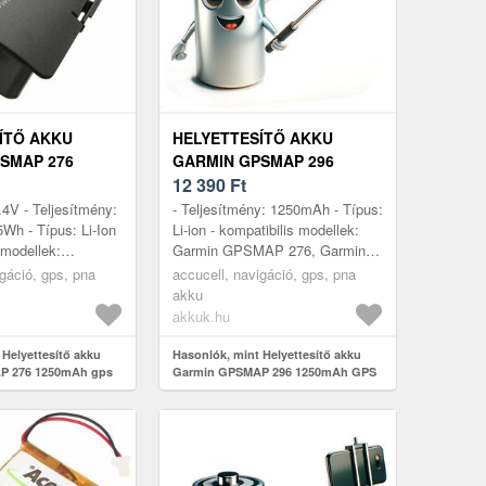
ÍTŐ AKKU
HELYETTESÍTŐ AKKU
SMAP 276
GARMIN GPSMAP 296
PS ÉS
1250MAH GPS ÉS
12 390
Ft
NAVIGÁCIÓ
.4V - Teljesítmény:
- Teljesítmény: 1250mAh - Típus:
Wh - Típus: Li-Ion
Li-ion - kompatibilis modellek:
 modellek:
Garmin GPSMAP 276, Garmin
, Garmin GPSMAP
GPSMAP 276c, Garmin
igáció, gps, pna
accucell, navigáció, gps, pna
P 276c, GPSMAP
GPSMAP 296, Garmin GPSMAP
akku
396, Garmi...
akkuk.hu
 Helyettesítő akku
Hasonlók, mint Helyettesítő akku
P 276 1250mAh gps
Garmin GPSMAP 296 1250mAh GPS
és navigáció