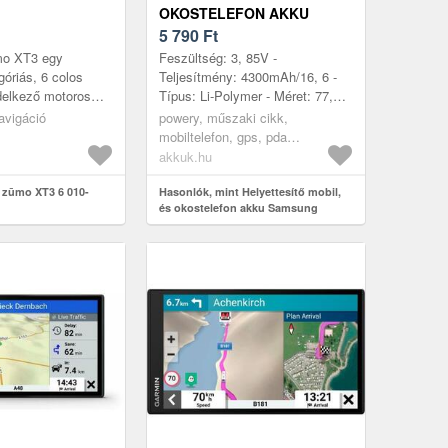
OKOSTELEFON AKKU
SAMSUNG GALAXY NOTE
5 790
Ft
10+, GALAXY NOTE 10 PLUS
mo XT3 egy
Feszültség: 3, 85V -
óriás, 6 colos
Teljesítmény: 4300mAh/16, 6 -
ndelkező motoros
Típus: Li-Polymer - Méret: 77,
szköz, amely
24mm x 58, 20mm x 5, 30mm
avigáció
powery, műszaki cikk,
motorosok igényeire
mobiltelefon, gps, pda
akkumulátor, töltő
akkuk.hu
 zūmo XT3 6 010-
Hasonlók, mint Helyettesítő mobil,
és okostelefon akku Samsung
Galaxy Note 10+, Galaxy Note 10
Plus