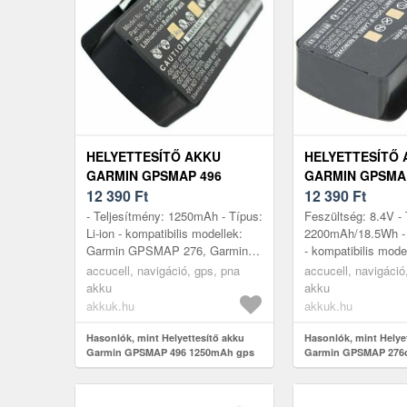
HELYETTESÍTŐ AKKU
HELYETTESÍTŐ
GARMIN GPSMAP 496
GARMIN GPSMA
1250MAH GPS ÉS
12 390
Ft
2200MAH GPS É
12 390
Ft
NAVIGÁCIÓ
NAVIGÁCIÓ
- Teljesítmény: 1250mAh - Típus:
Feszültség: 8.4V - 
Li-ion - kompatibilis modellek:
2200mAh/18.5Wh - T
Garmin GPSMAP 276, Garmin
- kompatibilis mode
GPSMAP 276c, Garmin
GPSMAP 276 GPS
accucell, navigáció, gps, pna
accucell, navigáció
GPSMAP 296, Garmin GPSMAP
GPSMAP 396 GPS
akku
akku
396, Garmi...
Garmin GPSMAP...
akkuk.hu
akkuk.hu
Hasonlók, mint Helyettesítő akku
Hasonlók, mint Helye
Garmin GPSMAP 496 1250mAh gps
Garmin GPSMAP 276
és navigáció
és navigáció