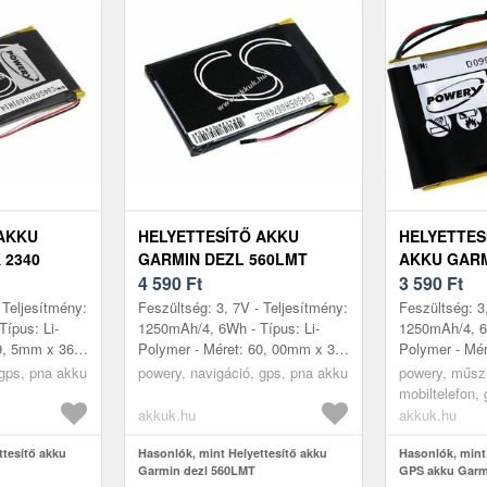
 AKKU
HELYETTESÍTŐ AKKU
HELYETTES
 2340
GARMIN DEZL 560LMT
AKKU GARM
4 590
Ft
ED26ED298
3 590
Ft
 Teljesítmény:
Feszültség: 3, 7V - Teljesítmény:
Feszültség: 3
ípus: Li-
1250mAh/4, 6Wh - Típus: Li-
1250mAh/4, 6W
9, 5mm x 36,
Polymer - Méret: 60, 00mm x 36,
Polymer - Mér
00mm x 5, 00mm
50mm x 5, 0
 gps, pna akku
powery, navigáció, gps, pna akku
powery, műsza
mobiltelefon,
akkumulátor, t
akkuk.hu
akkuk.hu
ttesítő akku
Hasonlók, mint Helyettesítő akku
Hasonlók, mint
Garmin dezl 560LMT
GPS akku Garm