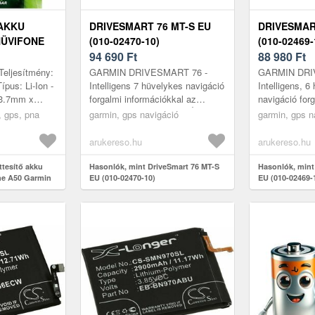
 AKKU
DRIVESMART 76 MT-S EU
DRIVESMAR
NÜVIFONE
(010-02470-10)
(010-02469-
NE GPS ÉS
94 690
Ft
88 980
Ft
Teljesítmény:
GARMIN DRIVESMART 76 -
GARMIN DRI
pus: Li-Ion -
Intelligens 7 hüvelykes navigáció
Intelligens, 6
43.7mm x
forgalmi információkkal az
navigáció for
is modellek:
alkalmazáson keresztül Élvezze
az alkalmazás
, gps, pna
garmin, gps navigáció
garmin, gps n
00044-00 ...
az utazást Legyen szó családi
Élvezze az u
ny...
családi n...
arukereso.hu
arukereso.hu
ttesítő akku
Hasonlók, mint DriveSmart 76 MT-S
Hasonlók, mint
ne A50 Garmin
EU (010-02470-10)
EU (010-02469-
ió