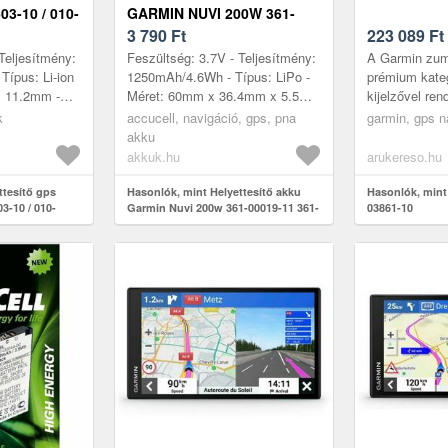
3-10 / 010-
GARMIN NUVI 200W 361-
MAH 6.66WH
00019-11 361-001-11 010-
3 790
Ft
223 089
Ft
00621-10 GPS ÉS
Teljesítmény:
Feszültség: 3.7V - Teljesítmény:
A Garmin zu
NAVIGÁCIÓ
ípus: Li-ion
1250mAh/4.6Wh - Típus: LiPo -
prémium kateg
 x 11.2mm -
Méret: 60mm x 36.4mm x 5.5mm
kijelzővel re
lek: Garmin
- kompatibilis modellek: 361-
navigációs e
k
accucell, navigáció, gps, pna
garmin, gps n
in Zu...
00019-11 Nuvi 200 Nuvi 250...
kifejezetten 
akku
lett terv...
akkuk.hu
arukereso.hu
ttesítő gps
Hasonlók, mint Helyettesítő akku
Hasonlók, mint
3-10 / 010-
Garmin Nuvi 200w 361-00019-11 361-
03861-10
.66Wh 3.7V
001-11 010-00621-10 GPS és
navigáció