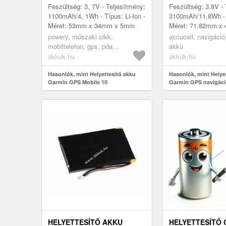
INREACHSE 361-
Feszültség: 3, 7V - Teljesítmény:
Feszültség: 3.8V - 
1100mAh/4, 1Wh - Típus: Li-Ion -
3100mAh/11.8Wh - 
Méret: 53mm x 34mm x 5mm
Méret: 71.82mm x
6.85mm - kompatibi
powery, műszaki cikk,
accucell, navigáció
Explorer+ GPSMAP
mobiltelefon, gps, pda
akku
akkumulátor, töltő
akkuk.hu
akkuk.hu
Hasonlók, mint Helyettesítő akku
Hasonlók, mint Helye
Garmin GPS Mobile 10
Garmin GPS navigáci
GPSMAP inReachSE 3
HELYETTESÍTŐ AKKU
HELYETTESÍTŐ 