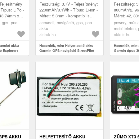
00107-00
IA3AB07B1A97 3, 7V
Teljesítmény:
Feszültség: 3.7V - Teljesítmény:
Feszültség: 3
2200MAH LI-ION
Típus: LiPo -
2200mAh/8.1Wh - Típus: Li-ion -
800mAh/2, 96W
 43.74mm x
Méret: 5.3mm - kompatibilis
Méret: 42, 3
lis modellek:
modellek: Garmin StreetPilot
5, 50mm
, gps, pna
accucell, navigáció, gps, pna
powery, műsza
 66i GPS...
C320, Garmin StreetPilot ...
akku
mobiltelefon,
akkumulátor, t
akkuk.hu
akkuk.hu
ttesítő akku
Hasonlók, mint Helyettesítő akku
Hasonlók, mint
ó Explorer+
Garmin GPS navigáció StreetPilot
Garmin típus 3
61-00107-00
C340 IA3AB07B1A97 3, 7V 2200mAh
Li-ion
GPS AKKU
HELYETTESÍTŐ AKKU
ZŪMO XT3 6