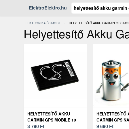
ElektroElektro.hu
ELEKTRONIKA ÉS MOBIL
JELENLEGI:
HELYETTESÍTŐ AKKU GARMIN GPS MOB
Helyettesítő Akku G
HELYETTESÍTŐ AKKU
HELYETTESÍTŐ
GARMIN GPS MOBILE 10
GARMIN GPS NA
3 790
Ft
EXPLORER+ GP
9 690
Ft