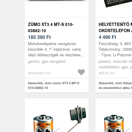
ZŪMO XT3 4 MT-S 010-
HELYETTESÍTŐ 
03862-10
OKOSTELEFON 
185 390
Ft
HUAWEI HONOR 
4 490
Ft
Motorkerékpáros navigációs
Feszültség: 3, 85V 
készülék 4, 7″ kijelzővel, valós
Teljesítmény: 330
idejű dőlésszögek és részletes
- Típus: Li-Polymer
térképek megjelenítésével,
42mm x 61, 40mm 
garmin, gps navigáció
powery, műszaki ci
időjárásnak és a kormányrezgé...
mobiltelefon, gps, 
akkumulátor, töltő
arukereso.hu
akkuk.hu
Hasonlók, mint zūmo XT3 4 MT-S
Hasonlók, mint Helyet
010-03862-10
és okostelefon akku
10 Lite