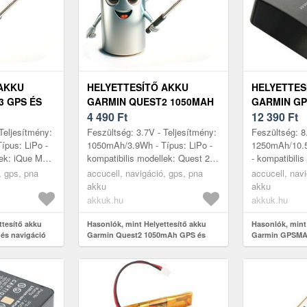
 AKKU
HELYETTESÍTŐ AKKU
HELYETTES
3 GPS ÉS
GARMIN QUEST2 1050MAH
GARMIN GP
GPS ÉS NAVIGÁCIÓ
4 490
Ft
1250MAH G
12 390
Ft
NAVIGÁCIÓ
Teljesítmény:
Feszültség: 3.7V - Teljesítmény:
Feszültség: 8
ípus: LiPo -
1050mAh/3.9Wh - Típus: LiPo -
1250mAh/10.5
lek: iQue M3,
kompatibilis modellek: Quest 2,
- kompatibilis
Garmin Quest2
GPSMAP 276
, gps, pna
accucell, navigáció, gps, pna
accucell, nav
276, GPSMA
akku
akku
296, GP...
akkuk.hu
akkuk.hu
ttesítő akku
Hasonlók, mint Helyettesítő akku
Hasonlók, mint
és navigáció
Garmin Quest2 1050mAh GPS és
Garmin GPSMA
navigáció
és navigáció