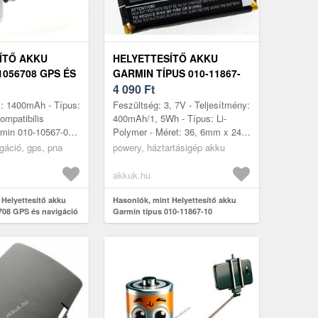
ÍTŐ AKKU
HELYETTESÍTŐ AKKU
1056708 GPS ÉS
GARMIN TÍPUS 010-11867-
10
4 090
Ft
y: 1400mAh - Típus:
Feszültség: 3, 7V - Teljesítmény:
ompatibilis
400mAh/1, 5Wh - Típus: Li-
rmin 010-10567-08,
Polymer - Méret: 36, 6mm x 24,
6708, IA1XB12H2,
9mm x 5, 4mm
igáció, gps, pna
powery, háztartásigép akku
akkuk.hu
 Helyettesítő akku
Hasonlók, mint Helyettesítő akku
708 GPS és navigáció
Garmin típus 010-11867-10