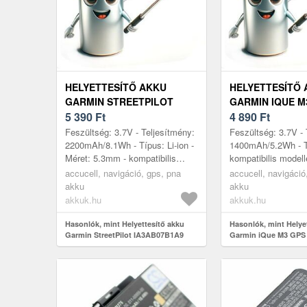
HELYETTESÍTŐ AKKU
HELYETTESÍTŐ
GARMIN STREETPILOT
GARMIN IQUE M
IA3AB07B1A9 GPS ÉS
5 390
Ft
NAVIGÁCIÓ
4 890
Ft
NAVIGÁCIÓ
Feszültség: 3.7V - Teljesítmény:
Feszültség: 3.7V - 
2200mAh/8.1Wh - Típus: Li-ion -
1400mAh/5.2Wh - T
Méret: 5.3mm - kompatibilis
kompatibilis model
modellek: Garmin StreetPilot
Garmin iQue M3
accucell, navigáció, gps, pna
accucell, navigáció
C320, Garmin StreetPilot ...
akku
akku
akkuk.hu
akkuk.hu
Hasonlók, mint Helyettesítő akku
Hasonlók, mint Helye
Garmin StreetPilot IA3AB07B1A9
Garmin iQue M3 GPS 
GPS és navigáció