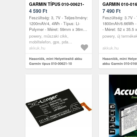
GARMIN TÍPUS 010-00621-
GARMIN 010-0160
10
4 590
Ft
12110-003 1800
7 490
Ft
3.7V
Feszültség: 3, 7V - Teljesítmény:
Feszültség: 3.7V - 
1200mAh/4, 4Wh - Típus: Li-
1800mAh/6.66Wh - T
Polymer - Méret: 59mm x 36mm
- Méret: 52 x 35.5
x 5mm
kompatibilis model
powery, műszaki cikk,
powery, új terméke
010-01603-10, Garm
mobiltelefon, gps, pda
akkumulátor, töltő
akkuk.hu
akkuk.hu
Hasonlók, mint Helyettesítő akku
Hasonlók, mint Helye
Garmin típus 010-00621-10
akku Garmin 010-0160
12110-003 1800mAh 6