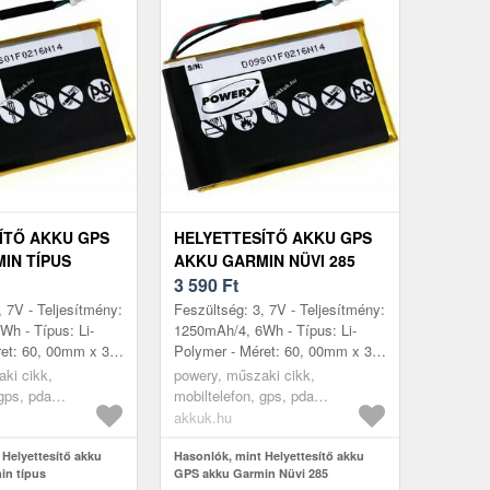
ÍTŐ AKKU GPS
HELYETTESÍTŐ AKKU GPS
IN TÍPUS
AKKU GARMIN NÜVI 285
5878
3 590
Ft
, 7V - Teljesítmény:
Feszültség: 3, 7V - Teljesítmény:
h - Típus: Li-
1250mAh/4, 6Wh - Típus: Li-
et: 60, 00mm x 36,
Polymer - Méret: 60, 00mm x 36,
0mm
50mm x 5, 00mm
ki cikk,
powery, műszaki cikk,
 gps, pda
mobiltelefon, gps, pda
öltő
akkumulátor, töltő
akkuk.hu
 Helyettesítő akku
Hasonlók, mint Helyettesítő akku
in típus
GPS akku Garmin Nüvi 285