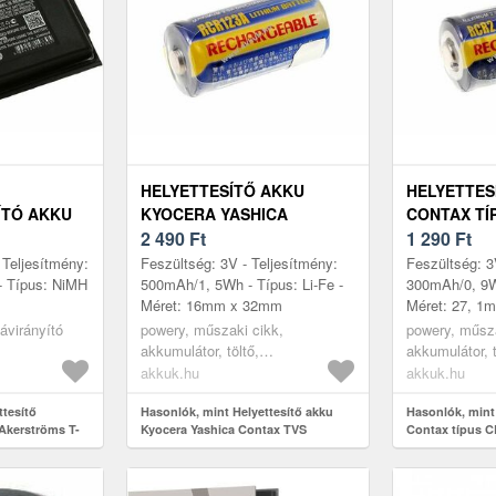
HELYETTESÍTŐ AKKU
HELYETTES
ÍTÓ AKKU
KYOCERA YASHICA
CONTAX TÍ
X 100J, T-
CONTAX TVS
2 490
Ft
1 290
Ft
Y
 Teljesítmény:
Feszültség: 3V - Teljesítmény:
Feszültség: 3
 Típus: NiMH
500mAh/1, 5Wh - Típus: Li-Fe -
300mAh/0, 9Wh
Méret: 16mm x 32mm
Méret: 27, 1
távirányító
powery, műszaki cikk,
powery, műsza
akkumulátor, töltő,
akkumulátor, t
digitáliskamera akkumulátor
digitáliskame
akkuk.hu
akkuk.hu
ttesítő
Hasonlók, mint Helyettesítő akku
Hasonlók, mint
 Akerströms T-
Kyocera Yashica Contax TVS
Contax típus C
splay