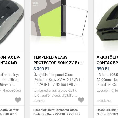
ONTAX BP-
TEMPERED GLASS
AKKUTÖLT
NTAX I4R
PROTECTOR SONY ZV-E10 I
CONTAX BP
CERA I4R
/ ZV1 I-II / ZV1F I-II / RX100 I-
3 390
Ft
990
Ft
ÉP
VII / HX99 / RX 10 I-IV
Teljesítmény:
Üvegfólia Tempered Glass
- Méret: 106
Ion - Lithium-
Protector Sony ZV-E10 I / ZV1 I-
37.00mm - kom
6.50mm x
II / ZV1F I-II / RX100 I-VII /
modellek: Co
m -
HX99 / RX 10 I-IV: Készüléked
BP760S, Kyoc
 fényképezőgép
tempered glass protector, tv,
accucell, új 
lek: BP-760S,
kijelzője még rendkívüli odaf...
CONTAX i4R,
fotó, audió, videó, digitális
CONTAX i4RB
fényképezők, tartozékok,
alza.hu
akkuk.hu
védőüvegek és fóliák
 töltő Contax
Hasonlók, mint Tempered Glass
Hasonlók, mint
ax i4R i4RB
Protector Sony ZV-E10 I / ZV1 I-II /
Contax BP-760