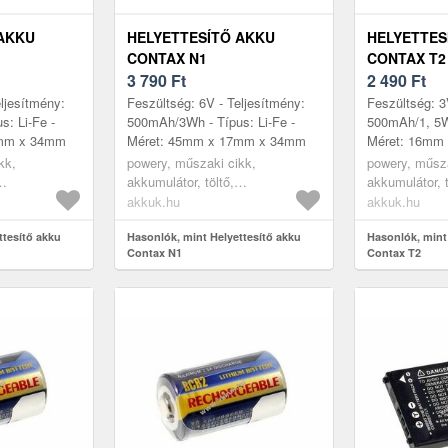
 AKKU
HELYETTESÍTŐ AKKU
HELYETTES
CONTAX N1
CONTAX T2
3 790
Ft
2 490
Ft
ljesítmény:
Feszültség: 6V - Teljesítmény:
Feszültség: 3
: Li-Fe -
500mAh/3Wh - Típus: Li-Fe -
500mAh/1, 5Wh
7mm x 34mm
Méret: 45mm x 17mm x 34mm
Méret: 16mm
kk,
powery, műszaki cikk,
powery, műsza
akkumulátor, töltő,
akkumulátor, t
kumulátor
digitáliskamera akkumulátor
digitáliskame
akkuk.hu
akkuk.hu
ttesítő akku
Hasonlók, mint Helyettesítő akku
Hasonlók, mint
Contax N1
Contax T2