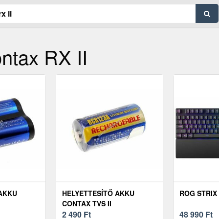
ntax RX II
 AKKU
HELYETTESÍTŐ AKKU
ROG STRIX 
CONTAX TVS II
2 490
Ft
48 990
Ft