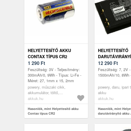
HELYETTESÍTŐ AKKU
HELYETTESÍTŐ
CONTAX TÍPUS CR2
DARUTÁVIRÁNY
1 290
Ft
AKERSTRÖMS T-R
12 290
Ft
RX 100J DISPLA
Feszültség: 3V - Teljesítmény:
Feszültség: 7, 2V -
300mAh/0, 9Wh - Típus: Li-Fe -
1500mAh/10, 8Wh -
Méret: 27, 1mm x 15, 2mm
powery, műszaki cikk,
powery, daru, ipari 
akkumulátor, töltő,
akku
digitáliskamera akkumulátor
akkuk.hu
akkuk.hu
Hasonlók, mint Helyettesítő akku
Hasonlók, mint Helye
Contax típus CR2
darutávirányító akku
Rx 100J, T-Rx 100J di