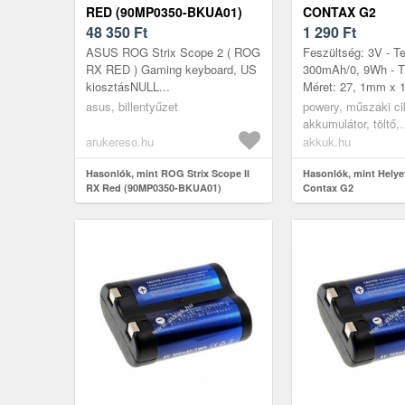
RED (90MP0350-BKUA01)
CONTAX G2
48 350
Ft
1 290
Ft
ASUS ROG Strix Scope 2 ( ROG
Feszültség: 3V - Te
RX RED ) Gaming keyboard, US
300mAh/0, 9Wh - Tí
kiosztásNULL...
Méret: 27, 1mm x 
asus, billentyűzet
powery, műszaki ci
akkumulátor, töltő,
digitáliskamera ak
arukereso.hu
akkuk.hu
Hasonlók, mint ROG Strix Scope II
Hasonlók, mint Helye
RX Red (90MP0350-BKUA01)
Contax G2