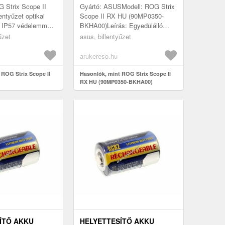
Strix Scope II
Gyártó: ASUSModell: ROG Strix
entyűzet optikai
Scope II RX HU (90MP0350-
, IP57 védelemmel
BKHA00)Leírás: Egyedülálló
tással biztosít
ROG témájú szóköz: UV-
űzet
asus, billentyűzet
 tartós
bevonatú szóköz speciális ROG
jelölésekkel ...
arukereso.hu
 ROG Strix Scope II
Hasonlók, mint ROG Strix Scope II
RX HU (90MP0350-BKHA00)
ÍTŐ AKKU
HELYETTESÍTŐ AKKU