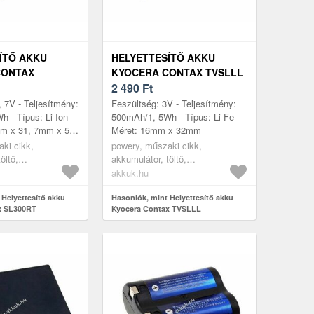
ÍTŐ AKKU
HELYETTESÍTŐ AKKU
CONTAX
KYOCERA CONTAX TVSLLL
2 490
Ft
, 7V - Teljesítmény:
Feszültség: 3V - Teljesítmény:
 - Típus: Li-Ion -
500mAh/1, 5Wh - Típus: Li-Fe -
mm x 31, 7mm x 5,
Méret: 16mm x 32mm
ki cikk,
powery, műszaki cikk,
öltő,
akkumulátor, töltő,
ra akkumulátor
digitáliskamera akkumulátor
akkuk.hu
 Helyettesítő akku
Hasonlók, mint Helyettesítő akku
x SL300RT
Kyocera Contax TVSLLL