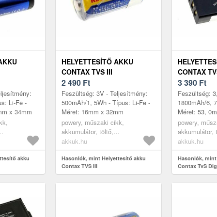
 AKKU
HELYETTESÍTŐ AKKU
HELYETTES
CONTAX TVS III
CONTAX TV
2 490
Ft
3 390
Ft
ljesítmény:
Feszültség: 3V - Teljesítmény:
Feszültség: 3
: Li-Fe -
500mAh/1, 5Wh - Típus: Li-Fe -
1800mAh/6, 7W
7mm x 34mm
Méret: 16mm x 32mm
Méret: 53, 0
0mm
kk,
powery, műszaki cikk,
powery, műsza
akkumulátor, töltő,
akkumulátor, t
kumulátor
digitáliskamera akkumulátor
digitáliskame
akkuk.hu
akkuk.hu
ttesítő akku
Hasonlók, mint Helyettesítő akku
Hasonlók, mint
Contax TVS III
Contax TvS Digi