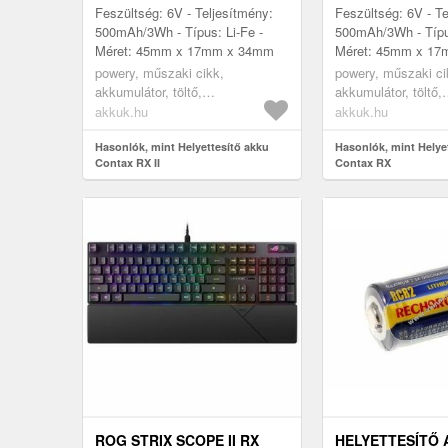
Feszültség: 6V - Teljesítmény:
Feszültség: 6V - Te
500mAh/3Wh - Típus: Li-Fe -
500mAh/3Wh - Típus
Méret: 45mm x 17mm x 34mm
Méret: 45mm x 1
powery, műszaki cikk,
powery, műszaki ci
akkumulátor, töltő,
akkumulátor, töltő,
digitáliskamera akkumulátor
digitáliskamera ak
akkuk.hu
akkuk.hu
Hasonlók, mint Helyettesítő akku
Hasonlók, mint Helye
Contax RX II
Contax RX
ROG STRIX SCOPE II RX
HELYETTESÍTŐ