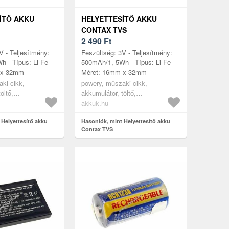
ÍTŐ AKKU
HELYETTESÍTŐ AKKU
CONTAX TVS
2 490
Ft
V - Teljesítmény:
Feszültség: 3V - Teljesítmény:
 - Típus: Li-Fe -
500mAh/1, 5Wh - Típus: Li-Fe -
 x 32mm
Méret: 16mm x 32mm
ki cikk,
powery, műszaki cikk,
öltő,
akkumulátor, töltő,
ra akkumulátor
digitáliskamera akkumulátor
akkuk.hu
 Helyettesítő akku
Hasonlók, mint Helyettesítő akku
Contax TVS