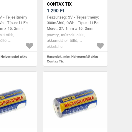
CONTAX TIX
1 290
Ft
V - Teljesítmény:
Feszültség: 3V - Teljesítmény:
 - Típus: Li-Fe -
300mAh/0, 9Wh - Típus: Li-Fe -
mm x 15, 2mm
Méret: 27, 1mm x 15, 2mm
ki cikk,
powery, műszaki cikk,
öltő,
akkumulátor, töltő,
ra akkumulátor
digitáliskamera akkumulátor
akkuk.hu
 Helyettesítő akku
Hasonlók, mint Helyettesítő akku
Contax Tix