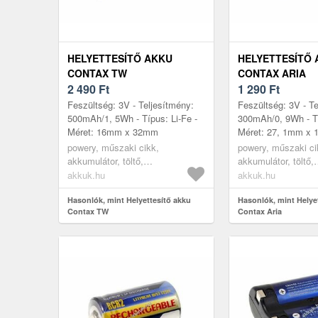
HELYETTESÍTŐ AKKU
HELYETTESÍTŐ
CONTAX TW
CONTAX ARIA
2 490
Ft
1 290
Ft
Feszültség: 3V - Teljesítmény:
Feszültség: 3V - Te
500mAh/1, 5Wh - Típus: Li-Fe -
300mAh/0, 9Wh - Tí
Méret: 16mm x 32mm
Méret: 27, 1mm x 
powery, műszaki cikk,
powery, műszaki ci
akkumulátor, töltő,
akkumulátor, töltő,
digitáliskamera akkumulátor
digitáliskamera ak
akkuk.hu
akkuk.hu
Hasonlók, mint Helyettesítő akku
Hasonlók, mint Helye
Contax TW
Contax Aria