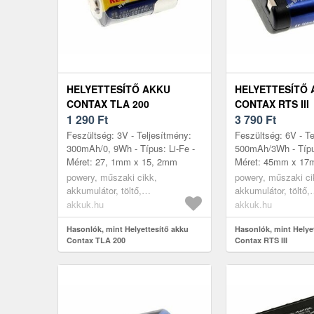
HELYETTESÍTŐ AKKU
HELYETTESÍTŐ
CONTAX TLA 200
CONTAX RTS III
1 290
Ft
3 790
Ft
Feszültség: 3V - Teljesítmény:
Feszültség: 6V - Te
300mAh/0, 9Wh - Típus: Li-Fe -
500mAh/3Wh - Típus
Méret: 27, 1mm x 15, 2mm
Méret: 45mm x 1
powery, műszaki cikk,
powery, műszaki ci
akkumulátor, töltő,
akkumulátor, töltő,
digitáliskamera akkumulátor
digitáliskamera ak
akkuk.hu
akkuk.hu
Hasonlók, mint Helyettesítő akku
Hasonlók, mint Helye
Contax TLA 200
Contax RTS III