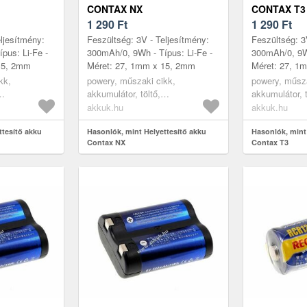
CONTAX NX
CONTAX T3
1 290
Ft
1 290
Ft
ljesítmény:
Feszültség: 3V - Teljesítmény:
Feszültség: 3
pus: Li-Fe -
300mAh/0, 9Wh - Típus: Li-Fe -
300mAh/0, 9Wh
15, 2mm
Méret: 27, 1mm x 15, 2mm
Méret: 27, 1
kk,
powery, műszaki cikk,
powery, műsza
akkumulátor, töltő,
akkumulátor, t
kumulátor
digitáliskamera akkumulátor
digitáliskame
akkuk.hu
akkuk.hu
ttesítő akku
Hasonlók, mint Helyettesítő akku
Hasonlók, mint
Contax NX
Contax T3