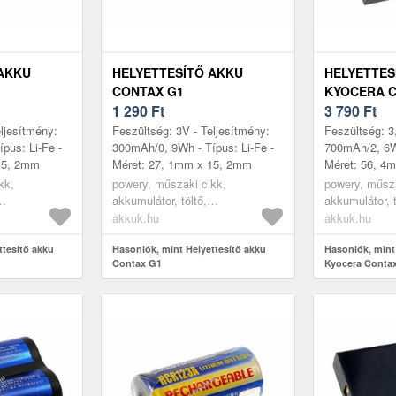
 AKKU
HELYETTESÍTŐ AKKU
HELYETTES
CONTAX G1
KYOCERA 
1 290
Ft
SL300RT
3 790
Ft
ljesítmény:
Feszültség: 3V - Teljesítmény:
Feszültség: 3
pus: Li-Fe -
300mAh/0, 9Wh - Típus: Li-Fe -
700mAh/2, 6Wh
15, 2mm
Méret: 27, 1mm x 15, 2mm
Méret: 56, 4
9mm
kk,
powery, műszaki cikk,
powery, műsza
akkumulátor, töltő,
akkumulátor, t
kumulátor
digitáliskamera akkumulátor
digitáliskame
akkuk.hu
akkuk.hu
ttesítő akku
Hasonlók, mint Helyettesítő akku
Hasonlók, mint
Contax G1
Kyocera Conta