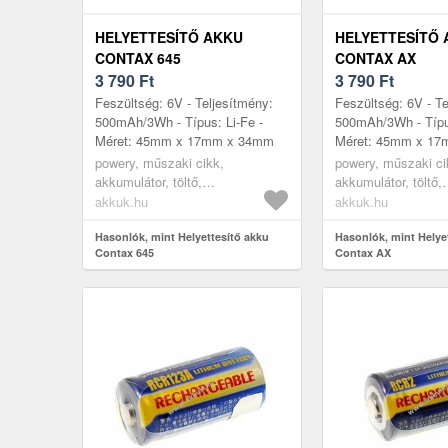
HELYETTESÍTŐ AKKU
HELYETTESÍTŐ
CONTAX 645
CONTAX AX
3 790
Ft
3 790
Ft
Feszültség: 6V - Teljesítmény:
Feszültség: 6V - Te
500mAh/3Wh - Típus: Li-Fe -
500mAh/3Wh - Típus
Méret: 45mm x 17mm x 34mm
Méret: 45mm x 1
powery, műszaki cikk,
powery, műszaki ci
akkumulátor, töltő,
akkumulátor, töltő,
digitáliskamera akkumulátor
digitáliskamera ak
akkuk.hu
akkuk.hu
Hasonlók, mint Helyettesítő akku
Hasonlók, mint Helye
Contax 645
Contax AX