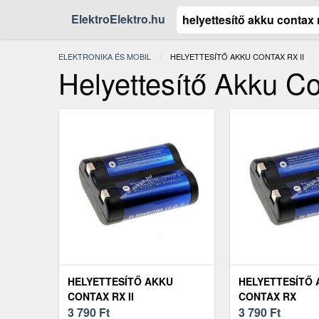
ElektroElektro.hu
ELEKTRONIKA ÉS MOBIL
JELENLEGI:
HELYETTESÍTŐ AKKU CONTAX RX II
Helyettesítő Akku Co
HELYETTESÍTŐ AKKU
HELYETTESÍTŐ
CONTAX RX II
CONTAX RX
3 790
Ft
3 790
Ft