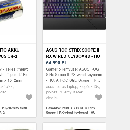
ÍTŐ AKKU
ASUS ROG STRIX SCOPE II
PUS CR-2
RX WIRED KEYBOARD - HU
64 690
Ft
V - Teljesítmény:
Gamer billentyűzet ASUS ROG
 - Típus: Li-Fe -
Strix Scope II RX wired keyboard
mm x 15, 2mm
- HU: A ROG Strix Scope II RX
exkluzív ROG RX optikai
ki cikk,
asus, pc és laptop, kiegészítők,
kapcsolókkal rendelkezik. A
öltő,
pc-hez, billentyűzetek
kapc...
ra akkumulátor
alza.hu
 Helyettesítő akku
Hasonlók, mint ASUS ROG Strix
R-2
Scope II RX wired keyboard - HU