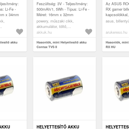
ljesítmény:
Feszültség: 3V - Teljesítmény:
Az ASUS ROG 
: Li-Fe -
500mAh/1, 5Wh - Típus: Li-Fe -
RX gamer bill
7mm x 34mm
Méret: 16mm x 32mm
kapcsolókkal
és RGB világí
kk,
powery, műszaki cikk,
asus, billenty
villámgyors és
akkumulátor, töltő,
működést....
kumulátor
digitáliskamera akkumulátor
akkuk.hu
arukereso.hu
ttesítő akku
Hasonlók, mint Helyettesítő akku
Hasonlók, mint
Contax TVS II
RX HU
 AKKU
HELYETTESÍTŐ AKKU
HELYETTES