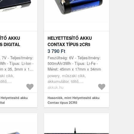
ÍTŐ AKKU
HELYETTESÍTŐ AKKU
S DIGITAL
CONTAX TÍPUS 2CR5
3 790
Ft
, 7V - Teljesítmény:
Feszültség: 6V - Teljesítmény:
h - Típus: Li-Ion -
500mAh/3Wh - Típus: Li-Fe -
mm x 35, 3mm x 11,
Méret: 45mm x 17mm x 34mm
ki cikk,
powery, műszaki cikk,
öltő,
akkumulátor, töltő,
ra akkumulátor
digitáliskamera akkumulátor
akkuk.hu
 Helyettesítő akku
Hasonlók, mint Helyettesítő akku
tal
Contax típus 2CR5