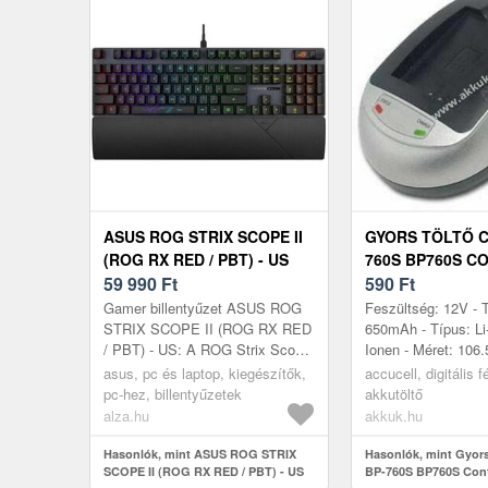
ASUS ROG STRIX SCOPE II
GYORS TÖLTŐ C
(ROG RX RED / PBT) - US
760S BP760S CO
59 990
Ft
I4RB I4RBK KYO
590
Ft
FÉNYKÉPEZŐG
Gamer billentyűzet ASUS ROG
Feszültség: 12V - 
VIDEOKAMERA
STRIX SCOPE II (ROG RX RED
650mAh - Típus: Li-
/ PBT) - US: A ROG Strix Scope
Ionen - Méret: 10
II sokoldalú harci alap, előre kent
69.00mm x 37.00m
asus, pc és laptop, kiegészítők,
accucell, digitális
ROG NX mechanikus kapcsol...
kompatibilis model
pc-hez, billentyűzetek
akkutöltő
Cont...
alza.hu
akkuk.hu
Hasonlók, mint ASUS ROG STRIX
Hasonlók, mint Gyors
SCOPE II (ROG RX RED / PBT) - US
BP-760S BP760S Cont