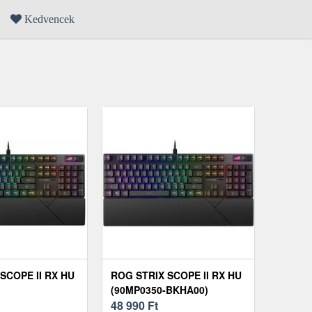
Kedvencek
SCOPE II RX HU
ROG STRIX SCOPE II RX HU
(90MP0350-BKHA00)
48 990
Ft