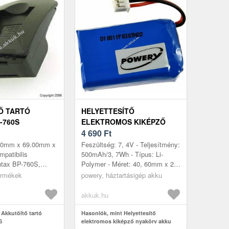
Ő TARTÓ
HELYETTESÍTŐ
-760S
ELEKTROMOS KIKÉPZŐ
NYAKÖRV AKKU
4 690
Ft
(VEVŐKÉSZÜLÉK) DOGTRA
.50mm x 69.00mm x
Feszültség: 7, 4V - Teljesítmény:
EDGE RX
patibilis
500mAh/3, 7Wh - Típus: Li-
ntax BP-760S,
Polymer - Méret: 40, 60mm x 24,
era BP-760,
65mm x 11, 30mm
termékek
powery, háztartásigép akku
 CONTAX i4RB,
K, KYOCE...
akkuk.hu
 Akkutöltő tartó
Hasonlók, mint Helyettesítő
S
elektromos kiképző nyakörv akku