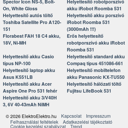
Spector Icon NS-5, Bolt-
Helyettesítő robotporszívó
On, White Gloss
akku iRobot Roomba 531
Helyettesítő autós töltő
Helyettesítő akku porszívó
Toshiba Satellite Pro A120-
iRobot Roomba 531
151
(3000mAh !!!)
Florabest FAH 18 C4 akku,
Erős helyettesítő
18V, Ni-MH
robotporszívó akku iRobot
Roomba 531
Helyettesítő akku Casio
Helyettesítő standard akku
típus NP-100
Compaq típus 451086-661
Helyettesítő laptop akku
Helyettesítő mobiltelefon
Asus K551LB
akku Panasonic KX-TU550
Helyettesítő akku Acer
Helyettesítő hálózati töltő
Aspire One Pro 531 fehér
Fujitsu LifeBook 531
Helyettesítő akku 3/V40H
3, 6V 40-43mAh NiMH
Kapcsolat
Impresszum
© 2026 ElektroElektro.hu
Felhasználási feltételek
Adatkezelési tájékoztató
Cookie kezelési szabályzat
Trend