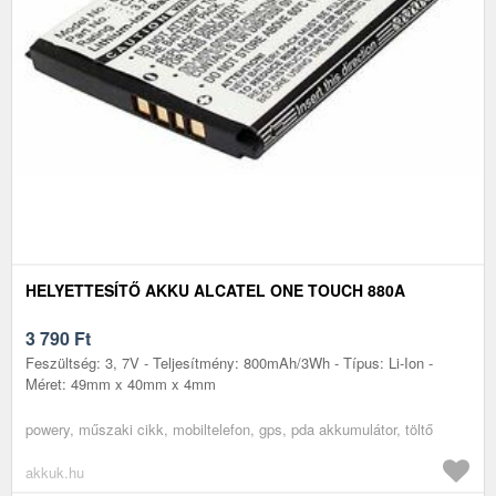
HELYETTESÍTŐ AKKU ALCATEL ONE TOUCH 880A
3 790
Ft
Feszültség: 3, 7V - Teljesítmény: 800mAh/3Wh - Típus: Li-Ion -
Méret: 49mm x 40mm x 4mm
powery, műszaki cikk, mobiltelefon, gps, pda akkumulátor, töltő
akkuk.hu