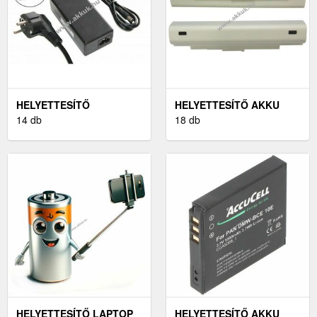
HELYETTESÍTŐ
HELYETTESÍTŐ AKKU
NYOMTATÓ-HÁLÓZATI
14 db
ACER ASPIRE ONE 531
18 db
ADAPTER CANON
SELPHY CP740
HELYETTESÍTŐ LAPTOP
HELYETTESÍTŐ AKKU