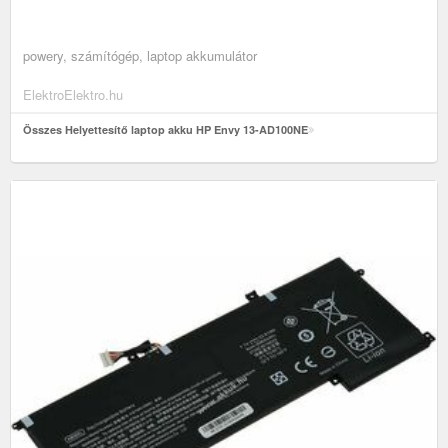
powery, számítógép, laptop akkumulátor
ElektroElektro.hu
Összes Helyettesítő laptop akku HP Envy 13-AD100NE