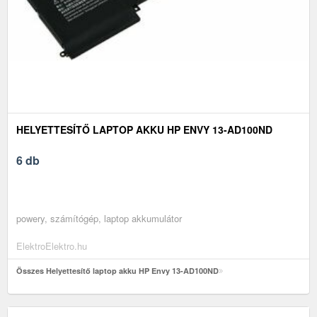
HELYETTESÍTŐ LAPTOP AKKU HP ENVY 13-AD100ND
6 db
powery, számítógép, laptop akkumulátor
ElektroElektro.hu
Összes Helyettesítő laptop akku HP Envy 13-AD100ND