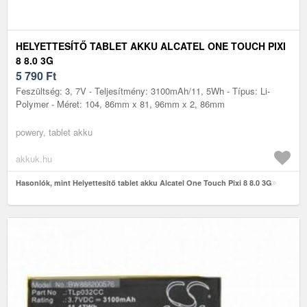
HELYETTESÍTŐ TABLET AKKU ALCATEL ONE TOUCH PIXI
8 8.0 3G
5 790
Ft
Feszültség: 3, 7V - Teljesítmény: 3100mAh/11, 5Wh - Típus: Li-
Polymer - Méret: 104, 86mm x 81, 96mm x 2, 86mm
powery, tablet akku
akkuk.hu
Hasonlók, mint Helyettesítő tablet akku Alcatel One Touch Pixi 8 8.0 3G