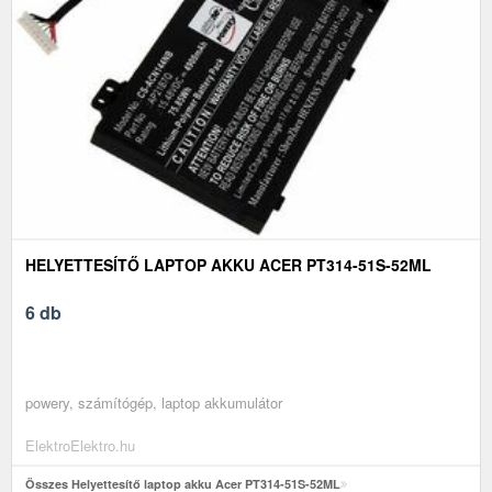
HELYETTESÍTŐ LAPTOP AKKU ACER PT314-51S-52ML
6 db
powery, számítógép, laptop akkumulátor
ElektroElektro.hu
Összes Helyettesítő laptop akku Acer PT314-51S-52ML