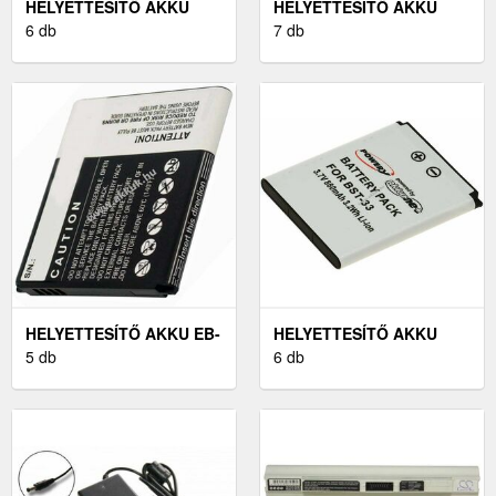
HELYETTESÍTŐ AKKU
HELYETTESÍTŐ AKKU
DELL TÍPUS MT186
6 db
SONY-ERICSSON W580
7 db
HELYETTESÍTŐ AKKU EB-
HELYETTESÍTŐ AKKU
L1H9KLABXAR
5 db
SONY-ERICSSON W890I
6 db
MOBILTELEFON