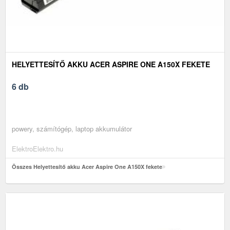
HELYETTESÍTŐ AKKU ACER ASPIRE ONE A150X FEKETE
6 db
powery, számítógép, laptop akkumulátor
ElektroElektro.hu
Összes Helyettesítő akku Acer Aspire One A150X fekete