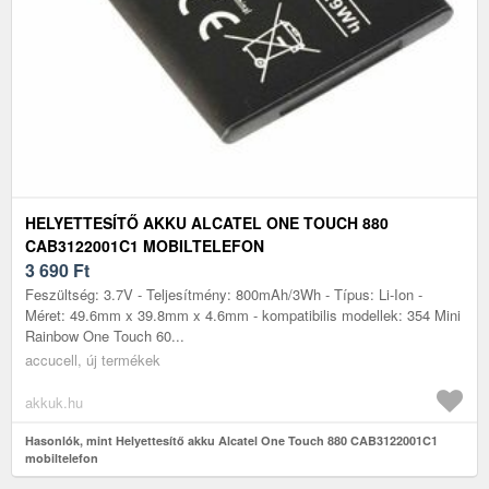
HELYETTESÍTŐ AKKU ALCATEL ONE TOUCH 880
CAB3122001C1 MOBILTELEFON
3 690
Ft
Feszültség: 3.7V - Teljesítmény: 800mAh/3Wh - Típus: Li-Ion -
Méret: 49.6mm x 39.8mm x 4.6mm - kompatibilis modellek: 354 Mini
Rainbow One Touch 60...
accucell, új termékek
akkuk.hu
Hasonlók, mint Helyettesítő akku Alcatel One Touch 880 CAB3122001C1
mobiltelefon