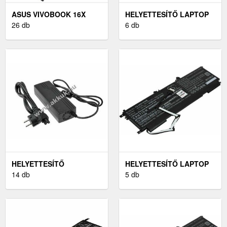
ASUS VIVOBOOK 16X
HELYETTESÍTŐ LAPTOP
K3605ZC LAPTOP AKKU
26 db
AKKU HP ENVY 13-
6 db
(HELYETTESÍTŐ)
AD100NI
HELYETTESÍTŐ
HELYETTESÍTŐ LAPTOP
HÁLÓZATI TÖLTŐ ACER
14 db
AKKU HP ENVY 13-
5 db
EXTENSA 2000 SOROZAT
AD106NIA