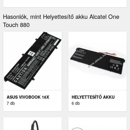
Hasonlók, mint Helyettesítő akku Alcatel One
Touch 880
ASUS VIVOBOOK 16X
HELYETTESÍTŐ AKKU
K3605ZV LAPTOP AKKU
7 db
ACER CHROMEBOOK
6 db
(HELYETTESÍTŐ)
CB3-531