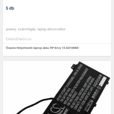
5 db
powery, számítógép, laptop akkumulátor
ElektroElektro.hu
Összes Helyettesítő laptop akku HP Envy 13-AD106NE