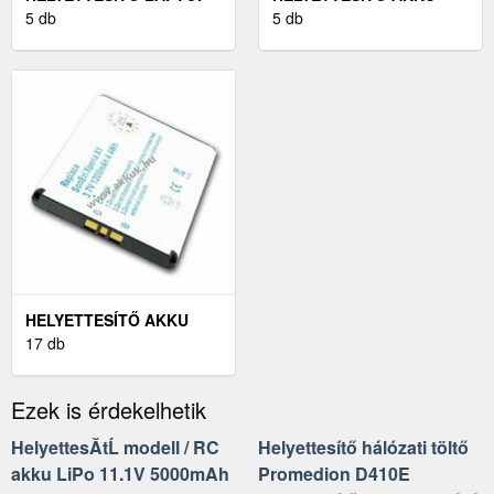
AKKU HP ZBOOK 15U G4
5 db
PANASONIC LUMIX DMC-
5 db
FX30K
HELYETTESÍTŐ AKKU
SONY-ERICSSON XPERIA
17 db
X1
Ezek is érdekelhetik
HelyettesĂ­tĹ modell / RC
Helyettesítő hálózati töltő
akku LiPo 11.1V 5000mAh
Promedion D410E