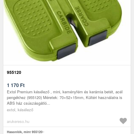
955120
1 170
Ft
Extol Premium késélező , mini, keményfém és kerámia betét, acél
pengékhez (955120) Méretek: 70×52×15mm, Kültéri használatra is
ABS ház csúszásgátló...
extol, késélező
arukereso.hu
Hasonlók, mint 955120