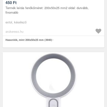
450
Ft
Termék leírás fenőkőméret: 200x50x25 mm2 oldal: durvább,
finomabb
extol, késélező
arukereso.hu
Hasonlók, mint 200x50x25 mm (3940)