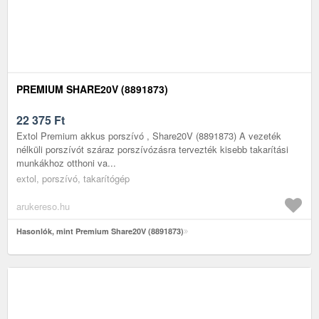
PREMIUM SHARE20V (8891873)
22 375
Ft
Extol Premium akkus porszívó , Share20V (8891873) A vezeték
nélküli porszívót száraz porszívózásra tervezték kisebb takarítási
munkákhoz otthoni va...
extol, porszívó, takarítógép
arukereso.hu
Hasonlók, mint Premium Share20V (8891873)