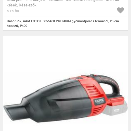
kések, késélezők
alza.hu
Hasonlók, mint EXTOL 8855400 PREMIUM gyémántporos fenőacél, 26 cm
hosszú, P400