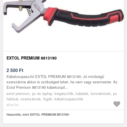
EXTOL PREMIUM 8813190
2 500
Ft
Kábelcsupaszító EXTOL PREMIUM 8813190: Jó minőségű
szerszámra akkor is szükséged lehet, ha nem vagy ezermester. Az
Extol Premium 8813190 kábelcsípő...
extol premium, pc és laptop, kiegészítők, kábelek, konnektorok, pc
hálózat, szerszámok, fogók, kábelcsupaszítók
alza.hu
Hasonlók, mint EXTOL PREMIUM 8813190