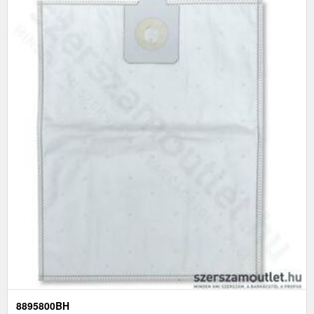
8895800BH