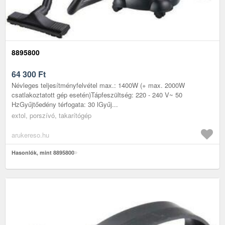
8895800
64 300
Ft
Névleges teljesítményfelvétel max.: 1400W (+ max. 2000W
csatlakoztatott gép esetén)Tápfeszültség: 220 - 240 V~ 50
HzGyűjtőedény térfogata: 30 lGyűj...
extol, porszívó, takarítógép
arukereso.hu
Hasonlók, mint 8895800