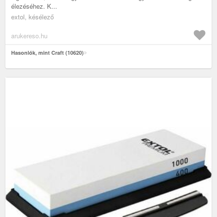
élezéséhez. K...
extol, késélező
arukereso.hu
Hasonlók, mint Craft (10620)