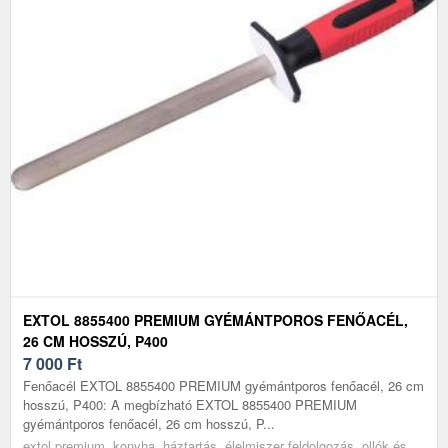
EXTOL 8855400 PREMIUM GYÉMÁNTPOROS FENŐACÉL,
26 CM HOSSZÚ, P400
7 000
Ft
Fenőacél EXTOL 8855400 PREMIUM gyémántporos fenőacél, 26 cm
hosszú, P400: A megbízható EXTOL 8855400 PREMIUM
gyémántporos fenőacél, 26 cm hosszú, P...
extol premium, konyha, háztartás, élelmiszer feldolgozás, ollók és