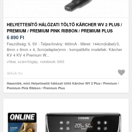
HELYETTESÍTŐ HÁLÓZATI TÖLTŐ KÄRCHER WV 2 PLUS /
PREMIUM / PREMIUM PINK RIBBON / PREMIUM PLUS
6 890
Ft
Feszültség: 5, 5V - Teljesítmény: 600mA - Méret: 144cm(kábel)/3,
8mm x 6mm x 4, 3cm(adapter)mm - kompatibilis modellek: Kärcher
KV 4 KV 4 Premium W...
vhbw, számítógép, notebook töltő
akkuk.hu
Hasonlók, mint Helyettesítő hálózati töltő Kärcher WV 2 Plus / Premium /
Premium Pink Ribbon / Premium Plus