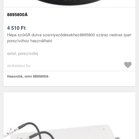
8895800A
4 510
Ft
Hepa szűrőA durva szennyeződésekhez8895800 száraz-nedves ipari
porszívóhoz használható
extol, porszívófej
arukereso.hu
Hasonlók, mint 8895800A