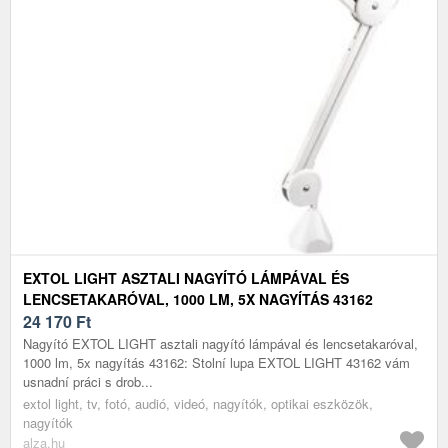
EXTOL LIGHT ASZTALI NAGYÍTÓ LÁMPÁVAL ÉS
LENCSETAKARÓVAL, 1000 LM, 5X NAGYÍTÁS 43162
24 170
Ft
Nagyító EXTOL LIGHT asztali nagyító lámpával és lencsetakaróval,
1000 lm, 5x nagyítás 43162: Stolní lupa EXTOL LIGHT 43162 vám
usnadní práci s drob...
extol light, tv, fotó, audió, videó, nagyítók, optikai eszközök,
nagyítók
alza.hu