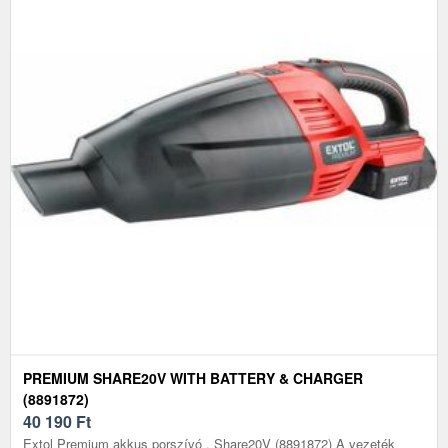
PREMIUM SHARE20V WITH BATTERY & CHARGER
(8891872)
40 190
Ft
Extol Premium akkus porszívó , Share20V (8891872) A vezeték