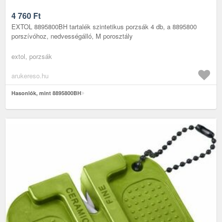
4 760
Ft
EXTOL 8895800BH tartalék szintetikus porzsák 4 db, a 8895800
porszívóhoz, nedvességálló, M porosztály
extol, porzsák
arukereso.hu
Hasonlók, mint 8895800BH