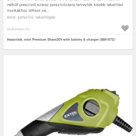
nélküli porszívót száraz porszívózásra tervezték kisebb takarítási
munkákhoz otthoni va...
extol, porszívó, takarítógép
arukereso.hu
Hasonlók, mint Premium Share20V with battery & charger (8891872)