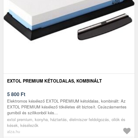
EXTOL PREMIUM KÉTOLDALAS, KOMBINÁLT
5 800
Ft
Elektromos késélező EXTOL PREMIUM kétoldalas, kombinált: Az
EXTOL PREMIUM késélező tökéletes élt biztosít. Csúszásmentes
gumiból és szilikonból kés...
extol premium, konyha, háztartás, élelmiszer feldolgozás, ollók és
kések, késélezők
alza.hu