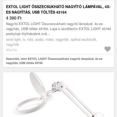
EXTOL LIGHT ÖSSZECSUKHATÓ NAGYÍTÓ LÁMPÁVAL, 4X-
ES NAGYÍTÁS, USB TÖLTÉS 43164
4 390
Ft
Nagyító EXTOL LIGHT Összecsukható nagyító lámpával, 4x-es
nagyítás, USB töltés 43164: Lupa s osvětlením EXTOL LIGHT 43164
poskytuje čtyřnásobné zvě...
extol light, tv, fotó, audió, videó, nagyítók, optikai eszközök,
nagyítók
alza.hu
Hasonlók, mint EXTOL LIGHT Összecsukható nagyító lámpával, 4x-es
nagyítás, USB töltés 43164