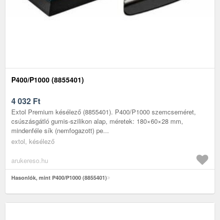
P400/P1000 (8855401)
4 032
Ft
Extol Premium késélező (8855401). P400/P1000 szemcseméret,
csúszásgátló gumis-szilikon alap, méretek: 180×60×28 mm,
mindenféle sík (nemfogazott) pe...
extol, késélező
arukereso.hu
Hasonlók, mint P400/P1000 (8855401)