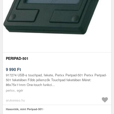
PERIPAD-501
9 990
Ft
917274 USB-s touchpad, fekete, Perixx Peripad-501 Perixx Peripad-
501 feketében Főbb jellemzők Touchpad feketében Méret:
86x75x11mm One-touch funkci...
perixx, egér
arukereso.hu
Hasonlók, mint Peripad-501