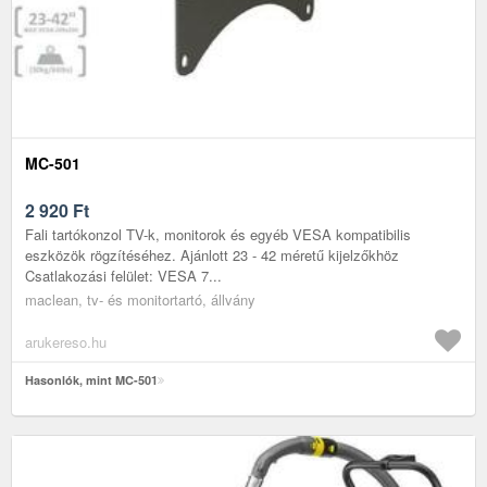
MC-501
2 920
Ft
Fali tartókonzol TV-k, monitorok és egyéb VESA kompatibilis
eszközök rögzítéséhez. Ajánlott 23 - 42 méretű kijelzőkhöz
Csatlakozási felület: VESA 7...
maclean, tv- és monitortartó, állvány
arukereso.hu
Hasonlók, mint MC-501