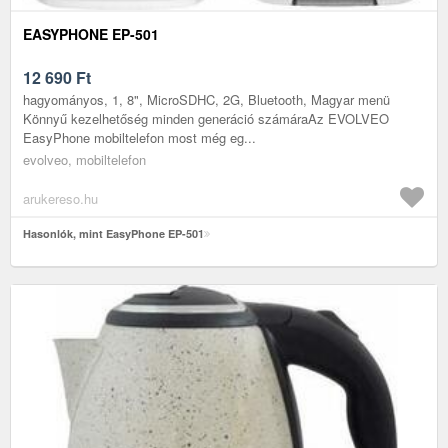
EASYPHONE EP-501
12 690
Ft
hagyományos, 1, 8", MicroSDHC, 2G, Bluetooth, Magyar menü
Könnyű kezelhetőség minden generáció számáraAz EVOLVEO
EasyPhone mobiltelefon most még eg...
evolveo, mobiltelefon
arukereso.hu
Hasonlók, mint EasyPhone EP-501