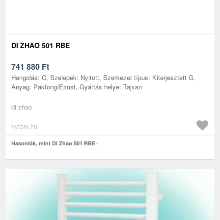
DI ZHAO 501 RBE
741 880
Ft
Hangolás: C, Szelepek: Nyitott, Szerkezet típus: Kiterjesztett G,
Anyag: Pakfong/Ezüst, Gyártás helye: Tajvan
di zhao
kytary.hu
Hasonlók, mint Di Zhao 501 RBE