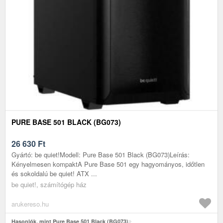
PURE BASE 501 BLACK (BG073)
26 630
Ft
Gyártó: be quiet!Modell: Pure Base 501 Black (BG073)Leírás:
Kényelmesen kompaktA Pure Base 501 egy hagyományos, időtlen
és sokoldalú be quiet! ATX ...
be quiet!, számítógép ház
arukereso.hu
Hasonlók, mint Pure Base 501 Black (BG073)