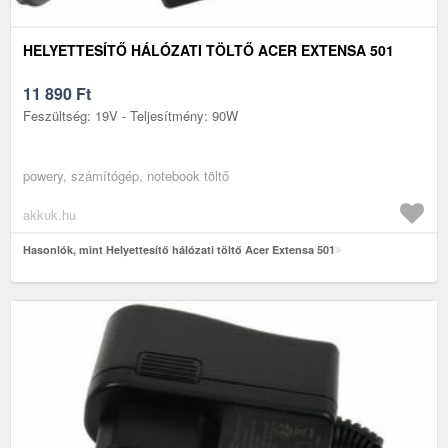
HELYETTESÍTŐ HÁLÓZATI TÖLTŐ ACER EXTENSA 501
11 890
Ft
Feszültség: 19V - Teljesítmény: 90W
powery, számítógép, notebook töltő
akkuk.hu
Hasonlók, mint Helyettesítő hálózati töltő Acer Extensa 501