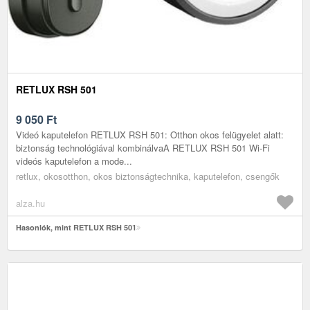
RETLUX RSH 501
9 050
Ft
Videó kaputelefon RETLUX RSH 501: Otthon okos felügyelet alatt:
biztonság technológiával kombinálvaA RETLUX RSH 501 Wi-Fi
videós kaputelefon a mode...
retlux, okosotthon, okos biztonságtechnika, kaputelefon, csengők
alza.hu
Hasonlók, mint RETLUX RSH 501