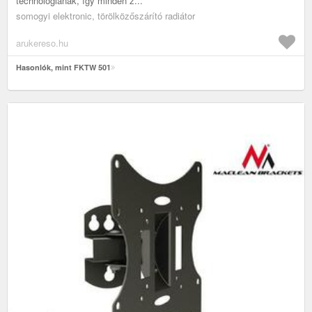
technológiának, így minden z...
somogyi elektronic, törölközőszárító radiátor
arukereso.hu
Hasonlók, mint FKTW 501