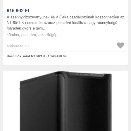
816 902
Ft
A szennyvízszivattyúnak és a Geka csatlakozónak köszönhetően az
NT 50/1 K nedves és száraz porszívó ideális a nagy mennyiségű
folyadék gyors eltávo...
kärcher, porszívó, takarítógép
arukereso.hu
Hasonlók, mint NT 50/1 K (1.148-470.0)