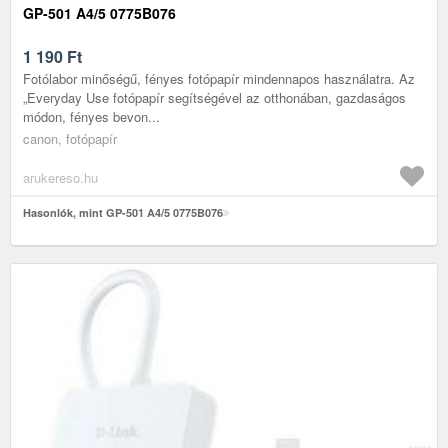
GP-501 A4/5 0775B076
1 190
Ft
Fotólabor minőségű, fényes fotópapír mindennapos használatra. Az
„Everyday Use fotópapír segítségével az otthonában, gazdaságos
módon, fényes bevon...
canon, fotópapír
arukereso.hu
Hasonlók, mint GP-501 A4/5 0775B076