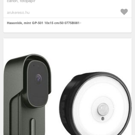
canon, fotópapír
arukereso.hu
Hasonlók, mint GP-501 10x15 cm/50 0775B081