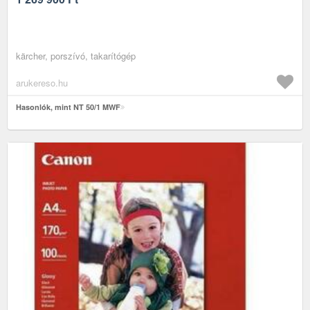
kärcher, porszívó, takarítógép
arukereso.hu
Hasonlók, mint NT 50/1 MWF