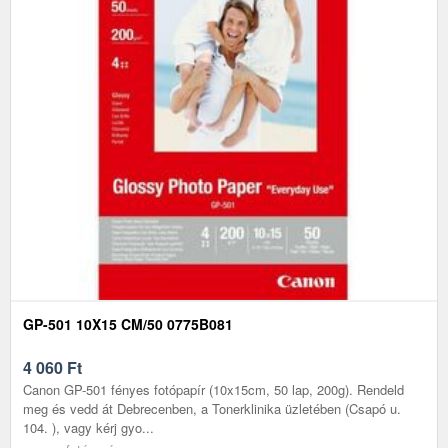
GP-501 10X15 CM/50 0775B081
4 060
Ft
Canon GP-501 fényes fotópapír (10x15cm, 50 lap, 200g). Rendeld
meg és vedd át Debrecenben, a Tonerklinika üzletében (Csapó u.
104. ), vagy kérj gyo...