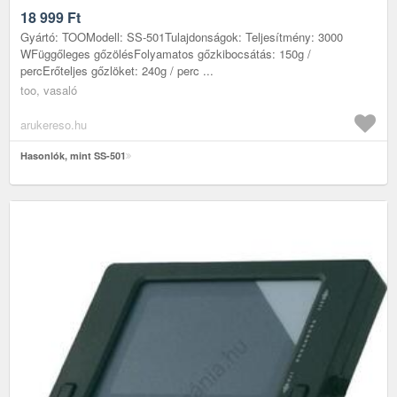
18 999
Ft
Gyártó: TOOModell: SS-501Tulajdonságok: Teljesítmény: 3000
WFüggőleges gőzölésFolyamatos gőzkibocsátás: 150g /
percErőteljes gőzlöket: 240g / perc ...
too, vasaló
arukereso.hu
Hasonlók, mint SS-501