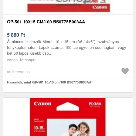
GP-501 10X15 CM/100 BS0775B003AA
5 880
Ft
Általános jellemzők Méret: 10 × 15 cm (A6 / 4×6″), szabványos
fényképformátum Lapok száma: 100 lap egyetlen csomagban, vagy
két 50 lapos kisebb cso...
canon, fotópapír
arukereso.hu
Hasonlók, mint GP-501 10x15 cm/100 BS0775B003AA