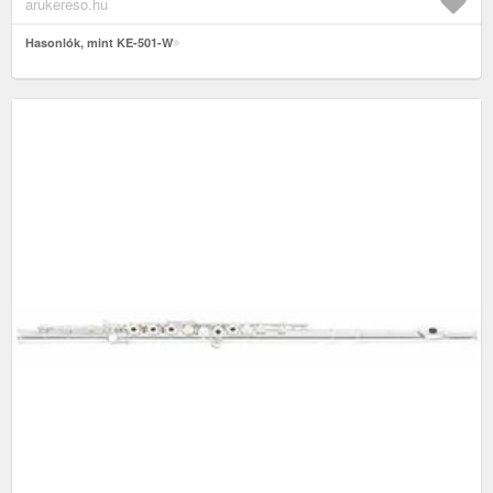
arukereso.hu
Hasonlók, mint KE-501-W