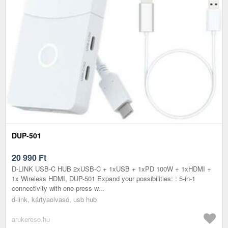
DUP-501
20 990
Ft
D-LINK USB-C HUB 2xUSB-C + 1xUSB + 1xPD 100W + 1xHDMI +
1x Wireless HDMI, DUP-501 Expand your possibilities: : 5-in-1
connectivity with one-press w...
d-link, kártyaolvasó, usb hub
arukereso.hu