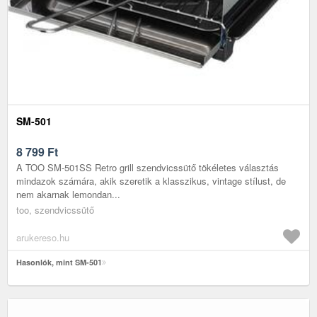
SM-501
8 799
Ft
A TOO SM-501SS Retro grill szendvicssütő tökéletes választás
mindazok számára, akik szeretik a klasszikus, vintage stílust, de
nem akarnak lemondan...
too, szendvicssütő
arukereso.hu
Hasonlók, mint SM-501