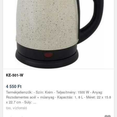
KE-501-W
4 550
Ft
Termékjellemzők: - Szín: Krém - Teljesítmény: 1500 W - Anyag:
Rozsdamentes acél + műanyag - Kapacitás: 1, 8 L - Méret: 22 x 15.8
x 22.7 cm - Súly: ...
too, vízforraló