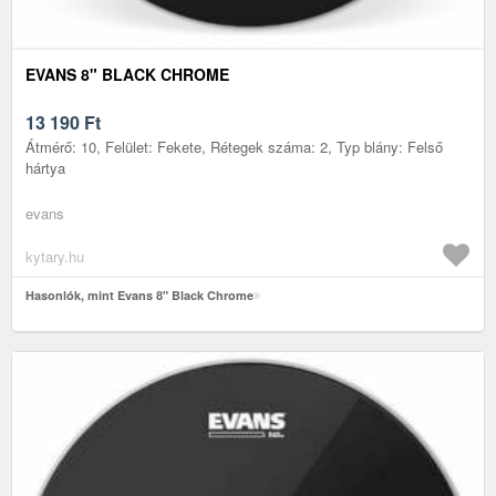
EVANS 8" BLACK CHROME
13 190
Ft
Átmérő: 10, Felület: Fekete, Rétegek száma: 2, Typ blány: Felső
hártya
evans
kytary.hu
Hasonlók, mint Evans 8" Black Chrome