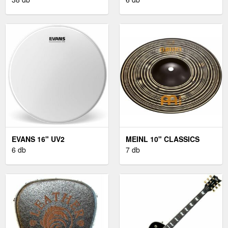
BLACK
EVANS 16" UV2
MEINL 10" CLASSICS
6 db
CUSTOM DARK SPLASH
7 db