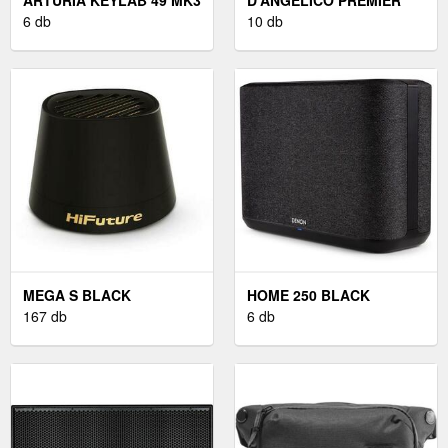
BLACK
6 db
MINI DC BLACK
10 db
MEGA S BLACK
HOME 250 BLACK
167 db
6 db