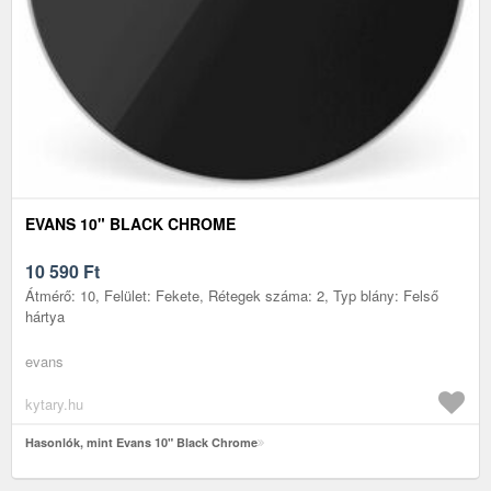
EVANS 10" BLACK CHROME
10 590
Ft
Átmérő: 10, Felület: Fekete, Rétegek száma: 2, Typ blány: Felső
hártya
evans
kytary.hu
Hasonlók, mint Evans 10" Black Chrome