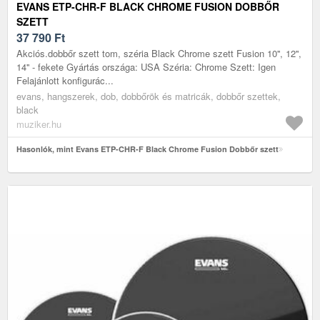
EVANS ETP-CHR-F BLACK CHROME FUSION DOBBŐR
SZETT
37 790
Ft
Akciós.dobbőr szett tom, széria Black Chrome szett Fusion 10'', 12'',
14'' - fekete Gyártás országa: USA Széria: Chrome Szett: Igen
Felajánlott konfigurác...
evans, hangszerek, dob, dobbőrök és matricák, dobbőr szettek,
black
muziker.hu
Hasonlók, mint Evans ETP-CHR-F Black Chrome Fusion Dobbőr szett