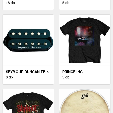
18 db
BLACK
5 db
SEYMOUR DUNCAN TB-5
PRINCE ING
BLACK
6 db
WATERCOLOURS UNISEX
5 db
BLACK M