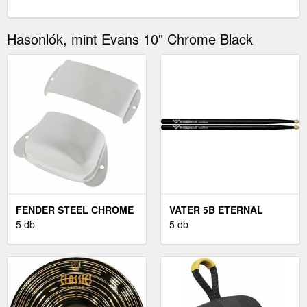
Hasonlók, mint Evans 10" Chrome Black
FENDER STEEL CHROME
VATER 5B ETERNAL
5 db
BLACK
5 db