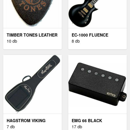
TIMBER TONES LEATHER
EC-1000 FLUENCE
TONES BLACK LEATHER
10 db
BLACK
8 db
HAGSTROM VIKING
EMG 66 BLACK
BLACK
7 db
HANGSZEDŐ
17 db