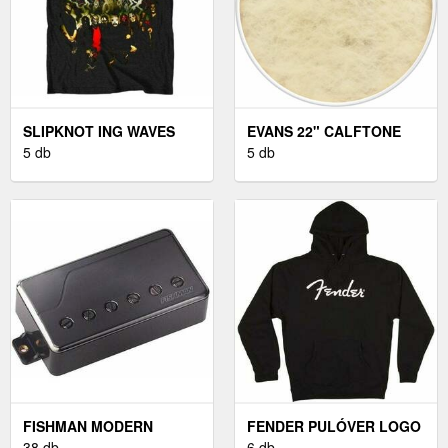
SLIPKNOT ING WAVES
EVANS 22" CALFTONE
UNISEX BLACK M
5 db
5 db
FISHMAN MODERN
FENDER PULÓVER LOGO
HUMBUCKER ALNICO
38 db
BLACK M
6 db