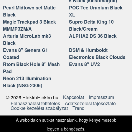
5 Black (kicsomagolt)
Pearl Midtown set Matte
POC Tee Uranium Black
Black
XL
Magic Trackpad 3 Black
Supro Delta King 10
MMMP3ZM/A
Black/Cream
Arturia MicroLab mk3
ALPHA2 DS 36 Black
Black
Evans 8" Genera G1
DSM & Humboldt
Coated
Electronics Black Clouds
Rtom Black Hole 8" Mesh
Evans 8" UV2
Pad
Neon 213 Illumination
Black (NSG-2306)
Kapcsolat
Impresszum
© 2026 ElektroElektro.hu
Felhasználási feltételek
Adatkezelési tájékoztató
Cookie kezelési szabályzat
Trend
A weboldalon sütiket használunk, hogy kényelmesebb
legyen a böngészés.