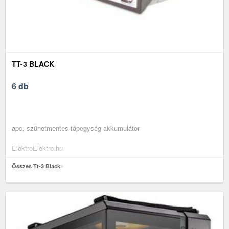
TT-3 BLACK
6 db
apc, szünetmentes tápegység akkumulátor
ElektroElektro.hu
Összes Tt-3 Black