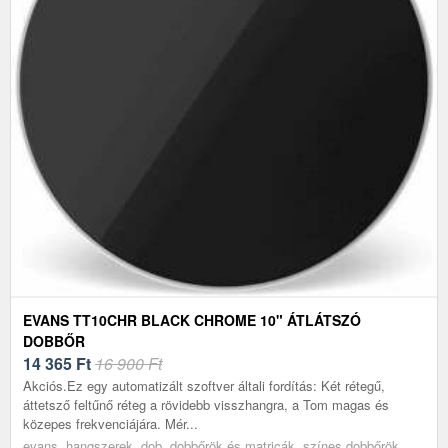
EVANS TT10CHR BLACK CHROME 10" ÁTLÁTSZÓ
DOBBŐR
14 365
Ft
16 900 Ft
Akciós.Ez egy automatizált szoftver általi fordítás: Két rétegű,
áttetsző feltűnő réteg a rövidebb visszhangra, a Tom magas és
közepes frekvenciájára. Mér...
evans, hangszerek, dob, dobbőrök és matricák, színes dobbőrök,