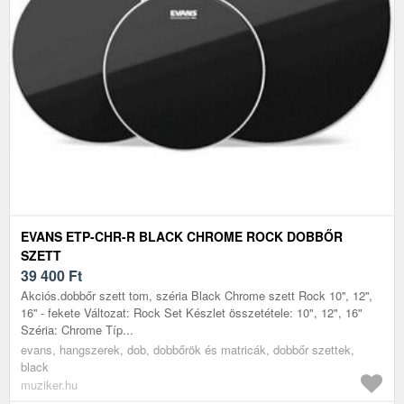
EVANS ETP-CHR-R BLACK CHROME ROCK DOBBŐR
SZETT
39 400
Ft
Akciós.dobbőr szett tom, széria Black Chrome szett Rock 10'', 12'',
16'' - fekete Változat: Rock Set Készlet összetétele: 10", 12", 16"
Széria: Chrome Típ...
evans, hangszerek, dob, dobbőrök és matricák, dobbőr szettek,
black
muziker.hu