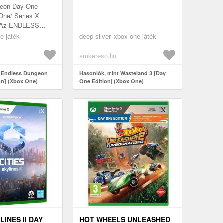
geon Day One
One/ Series X
r Az ENDLESS
elite, a taktikai
e játék
deep silver, xbox one játék
wer defense
...
arukereso.hu
t Endless Dungeon
Hasonlók, mint Wasteland 3 [Day
on] (Xbox One)
One Edition] (Xbox One)
LINES II DAY
HOT WHEELS UNLEASHED