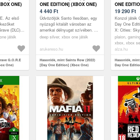
XBOX ONE)
ONE EDITION] (XBOX ONE)
ONE EDITIO
4 440
Ft
SERIES X
19 290
Ft
E. Az első
Üdvözöljük Santo Ilesóban, egy
Konzol játék C
tkezőket
nyüzsgő kitalált városban az
Day One Editi
Grave (DLC),
amerikai délnyugat szívében. A
X: Cities: Sk
. Gungrave G.
bűnözéstől sújtott világban, ahol
Edition Xbox 
one játék
deep silver, xbox one játék
plaion, gamin
ai
törvénytelen frakciók ...
egy egész váro
xbox, xbox se
arukereso.hu
alza.hu
rave G.O.R.E
Hasonlók, mint Saints Row (2022)
Hasonlók, mint 
box One)
[Day One Edition] (Xbox One)
Day One Editio