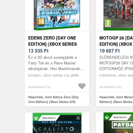
EDENS ZERO [DAY ONE
MOTOGP 26 [DA
EDITION] (XBOX SERIES
EDITION] (XBOX
X/S)
13 335
Ft
X/S)
19 687
Ft
Ez a 3D akció szerepjáték a
ELŐRENDELÉSI 
Fairy Tail és a Rave Master
MOTOGP26 DAY 
alkotójának, Hiro Mashimának
EDITIONHÖZ (PS5
EDENS ZERO című űr fantasy
Scorpion sisakcs
konami, xbox series x/s játék
milestone, xbox ser
mangája és animéja alapján
sisakcsomag Éld át
készült....
MotoGP élményt a 
arukereso.hu
arukereso.hu
2026-...
Hasonlók, mint Edens Zero [Day
Hasonlók, mint Moto
One Edition] (Xbox Series X/S)
Edition] (Xbox Series