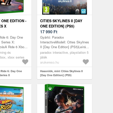
Y ONE EDITION -
CITIES SKYLINES II [DAY
ES X
ONE EDITION] (PS5)
17 990
Ft
Ride 6: Day One
Gyártó: Paradox
x Series X:
InteractiveModell: Cities Skylines
zésA Ride 6 Xbox
II [Day One Edition] (PS5)Leírás:
enesen a sebesség,
Ha meg tudod álmodni, meg is
ming és
paradox interactive, playstation 5
ítás és a tiszta
tudod építeni.Építs fel egy
box, xbox series
játék
város...
arukereso.hu
 Ride 6: Day One
Hasonlók, mint Cities Skylines II
Series X
[Day One Edition] (PS5)