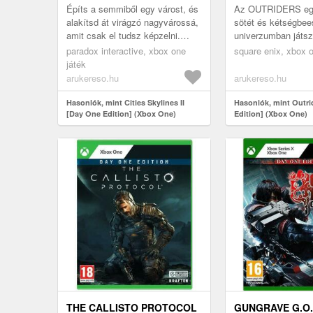
Építs a semmiből egy várost, és
Az OUTRIDERS egy
alakítsd át virágzó nagyvárossá,
sötét és kétségbees
amit csak el tudsz képzelni.
univerzumban játsz
Soha nem tapasztalt ilyen
szerepjáték elemek
paradox interactive, xbox one
square enix, xbox o
léptékű építkezést. Mély sz...
rendelkező lövöldöz
játék
Miközben ...
arukereso.hu
arukereso.hu
Hasonlók, mint Cities Skylines II
Hasonlók, mint Outri
[Day One Edition] (Xbox One)
Edition] (Xbox One)
THE CALLISTO PROTOCOL
GUNGRAVE G.O.