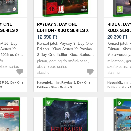
Y ONE
PAYDAY 3: DAY ONE
RIDE 6: DA
 SERIES X
EDITION - XBOX SERIES X
XBOX SERI
12 690
Ft
20 390
Ft
GP 26: Day
Konzol játék Payday 3: Day One
Konzol játék 
 Series X:
Edition - Xbox Series X: Payday
Edition - Xbo
 2026-os évad
3 Day One Edition Xbox Series X
Motorverseny
 Xbox Series
- A bankrablók királyai
Series X egy
és
plaion, gaming és szórakozás,
milestone, ga
nyélményt k...
visszatérnekPayday soha nem
a precíz irány
xbox series
xbox, xbox series
szórakozás, x
...
mo...
alza.hu
alza.hu
GP 26: Day One
Hasonlók, mint Payday 3: Day One
Hasonlók, mint
 X
Edition - Xbox Series X
Edition - Xbox 