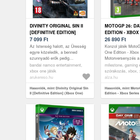
DIVINITY ORIGINAL SIN II
MOTOGP 26: DA
[DEFINITIVE EDITION]
EDITION - XBOX
(XBOX ONE)
7 099
Ft
26 890
Ft
Az Istenség halott, az Üresség
Konzol játék Moto
egyre közeledik, a benned
One Edition - Xbox
szunnyadó erők pedig
Motorversenyzés a
hamarosan előtörnek. Az
alapjánA MotoGP26
bandai namco entertainment,
milestone, gaming 
Istenségért folytatott harc
X autentikus verse
xbox one játék
szórakozás, xbox, 
megkezdődött. Vál...
arukereso.hu
alza.hu
Hasonlók, mint Divinity Original Sin
Hasonlók, mint Moto
II [Definitive Edition] (Xbox One)
Edition - Xbox Series