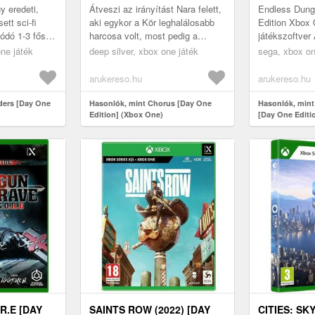
 eredeti,
Átveszi az irányítást Nara felett,
Endless Dun
ett sci-fi
aki egykor a Kör leghalálosabb
Edition Xbox 
ódó 1-3 fős,
harcosa volt, most pedig a
játékszoftve
kel
legkeresettebb szökevény, hogy
Dungeon a rogu
ne játék
deep silver, xbox one játék
sega, xbox on
ős játék.
elpusztítsa az őt létre...
akció és a to
keveréke a díj
arukereso.hu
arukereso.hu
ders [Day One
Hasonlók, mint Chorus [Day One
Hasonlók, min
Edition] (Xbox One)
[Day One Editi
R.E [DAY
SAINTS ROW (2022) [DAY
CITIES: SKY