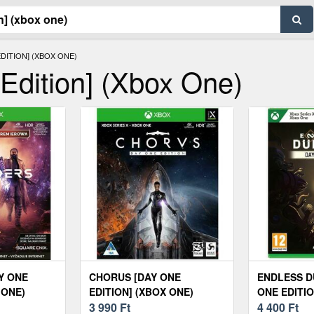
EDITION] (XBOX ONE)
 Edition] (Xbox One)
Y ONE
CHORUS [DAY ONE
ENDLESS D
 ONE)
EDITION] (XBOX ONE)
ONE EDITIO
3 990
Ft
4 400
Ft