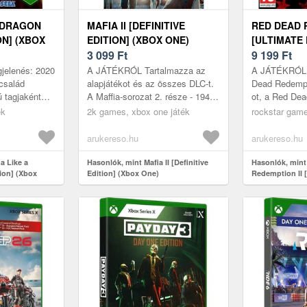
 DRAGON
MAFIA II [DEFINITIVE
RED DEAD 
ON] (XBOX
EDITION] (XBOX ONE)
[ULTIMATE 
3 099
Ft
ONE)
9 199
Ft
jelenés: 2020
A JÁTÉKRÓL Tartalmazza az
A JÁTÉKRÓL 
család
alapjátékot és az összes DLC-t.
Dead Redempt
 tagjaként
A Maffia-sorozat 2. része - 1940-
ot, a Red Dea
 éves
es és '50-es évek, Empire Bay,
a Special és 
ék
2k games, xbox one játék
rockstar game
 néz, miután
New York A szervezett bűn...
összes tartalm
arukereso.hu
arukereso.hu
a Like a
Hasonlók, mint Mafia II [Definitive
Hasonlók, min
tion] (Xbox
Edition] (Xbox One)
Redemption II [
(Xbox One)