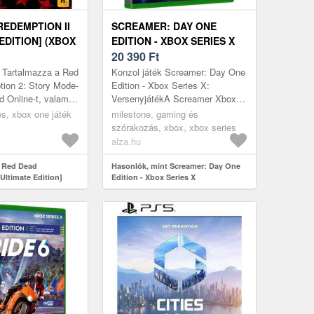
REDEMPTION II
SCREAMER: DAY ONE
EDITION] (XBOX
EDITION - XBOX SERIES X
20 390
Ft
Tartalmazza a Red
Konzol játék Screamer: Day One
ion 2: Story Mode-
Edition - Xbox Series X:
d Online-t, valamint
VersenyjátékA Screamer Xbox
Ultimate Edition
Series X egy ultimatív
s, xbox one játék
milestone, gaming és
át. A több...
versenyjáték, amely a sebesség
szórakozás, xbox, xbox series
és az adr...
alza.hu
t Red Dead
Hasonlók, mint Screamer: Day One
Ultimate Edition]
Edition - Xbox Series X