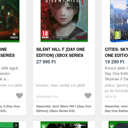
ONE
SILENT HILL F [DAY ONE
CITIES: SKY
 SERIES
EDITION] (XBOX SERIES
ONE EDITIO
X/S)
27 990
Ft
19 290
Ft
 idők egyik
Konzol játék C
eratív
Day One Editi
ak a
Skylines II D
etesen
- Tudsz irány
ries x/s játék
konami, xbox series x/s játék
plaion, gamin
rehajtott
várost? Cities
pc és konzolj
arukereso.hu
alza.hu
ay 3 [Day One
Hasonlók, mint Silent Hill f [Day One
Hasonlók, mint 
 X/S)
Edition] (Xbox Series X/S)
Day One Editio