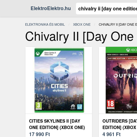
ElektroElektro.hu
ELEKTRONIKA ÉS MOBIL
XBOX ONE
JELENLEGI:
CHIVALRY II [DAY ONE 
Chivalry II [Day One
CITIES SKYLINES II [DAY
OUTRIDERS [DA
ONE EDITION] (XBOX ONE)
EDITION] (XBOX
17 990
Ft
4 961
Ft