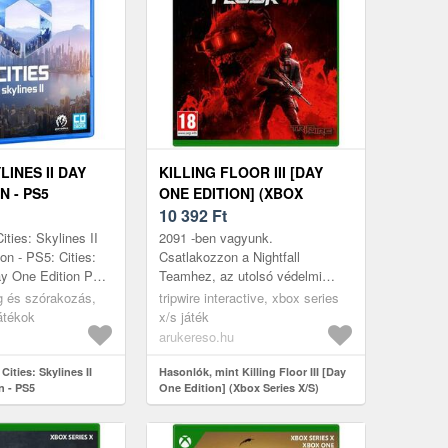
LINES II DAY
KILLING FLOOR III [DAY
N - PS5
ONE EDITION] (XBOX
SERIES X/S)
10 392
Ft
ities: Skylines II
2091 -ben vagyunk.
on - PS5: Cities:
Csatlakozzon a Nightfall
ay One Edition PS5
Teamhez, az utolsó védelmi
ítani egy egész
vonalhoz a Megacorp Horzine
g és szórakozás,
tripwire interactive, xbox series
: Skylin...
szörnyű Zeds embertelen
átékok
x/s játék
hadserege ellen. A jövő ...
arukereso.hu
Cities: Skylines II
Hasonlók, mint Killing Floor III [Day
n - PS5
One Edition] (Xbox Series X/S)