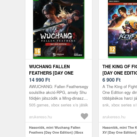
WUCHANG FALLEN
THE KING OF F
FEATHERS [DAY ONE
[DAY ONE EDITI
EDITION] (XBOX SERIES
14 990
Ft
SERIES X/S)
6 900
Ft
X/S)
AWUCHANG: Fallen Feathersegy
A The King of Figh
soulslike akció-RPG, amely Shu
One Edition egy di
földjén játszódik a Ming-dinasztia
többjátékos harci j
kései, sötét és viharos
Series X-re, amely
505 games, xbox series x/s játék
snk, xbox series x/
időszakában, amelyet háborúz...
harcosok csapnak 
é...
arukereso.hu
arukereso.hu
Hasonlók, mint Wuchang Fallen
Hasonlók, mint The K
Feathers [Day One Edition] (Xbox
XV [Day One Edition]