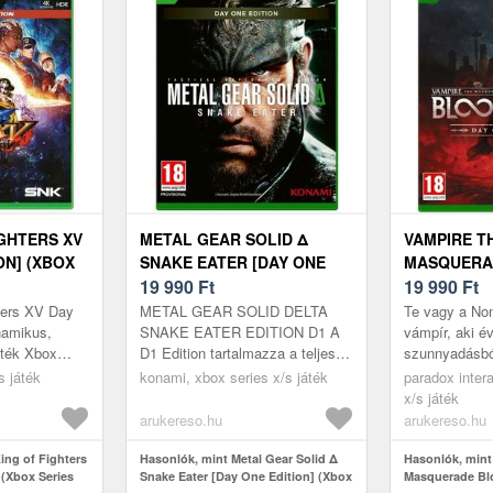
IGHTERS XV
METAL GEAR SOLID Δ
VAMPIRE T
ON] (XBOX
SNAKE EATER [DAY ONE
MASQUERA
EDITION] (XBOX SERIES
19 990
Ft
BLOODLINE
19 990
Ft
X/S)
EDITION] (
ters XV Day
METAL GEAR SOLID DELTA
Te vagy a No
X/S)
namikus,
SNAKE EATER EDITION D1 A
vámpír, aki 
áték Xbox
D1 Edition tartalmazza a teljes
szunnyadásból
ben ikonikus
játékot, valamint további
modern éjsza
s játék
konami, xbox series x/s játék
paradox intera
össze gyors
letölthető tartalmakat, amelyek
egy idegen ha
x/s játék
egy későb...
titokzatos en.
arukereso.hu
arukereso.hu
ing of Fighters
Hasonlók, mint Metal Gear Solid Δ
Hasonlók, mint
 (Xbox Series
Snake Eater [Day One Edition] (Xbox
Masquerade Blo