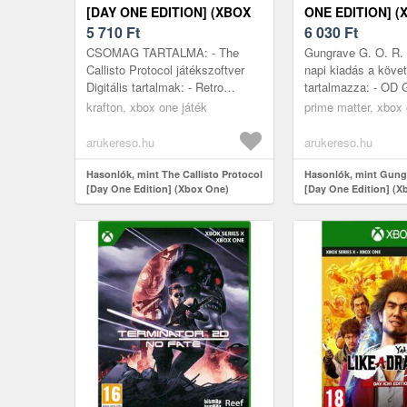
[DAY ONE EDITION] (XBOX
ONE EDITION] (
ONE)
5 710
Ft
6 030
Ft
CSOMAG TARTALMA: - The
Gungrave G. O. R. 
Callisto Protocol játékszoftver
napi kiadás a köve
Digitális tartalmak: - Retro
tartalmazza: - OD 
Prisoner karakter és fegyver
Death Ronin (DLC)
krafton, xbox one játék
prime matter, xbox 
kinézetek Ebben a történet által
O. R. E. A dél-kore
v...
IGGYMOB...
arukereso.hu
arukereso.hu
Hasonlók, mint The Callisto Protocol
Hasonlók, mint Gung
[Day One Edition] (Xbox One)
[Day One Edition] (X