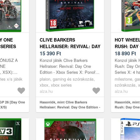
Y ONE
CLIVE BARKERS
HOT WHEEL
 SERIES
HELLRAISER: REVIVAL: DAY
RUSH: DAY 
ONE EDITION - XBOX
15 390
Ft
XBOX SERI
18 890
Ft
SERIES X
BÓNUSZ A
Konzol játék Clive Barkers
Konzol játék 
ONE
Hellraiser: Revival: Day One
Rush: Day On
, XSX):
Edition - Xbox Series X: Ponořte
Series X: 4 h
omag HJC
se do temnotyS hororovou akcí
szigetenLépj 
ies x/s játék
plaion, gaming és szórakozás,
milestone, ga
 az igazi
Clive Barkers Hellraiser: Re...
pályák határai
xbox, xbox series
szórakozás, x
hivatalos
alza.hu
alza.hu
GP 26 [Day One
Hasonlók, mint Clive Barkers
Hasonlók, mint 
 X/S)
Hellraiser: Revival: Day One Edition -
Rush: Day One 
Xbox Series X
X