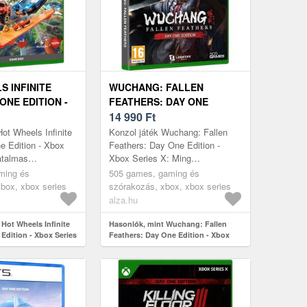
S INFINITE
WUCHANG: FALLEN
ONE EDITION -
FEATHERS: DAY ONE
ES X
EDITION - XBOX SERIES X
14 990
Ft
Hot Wheels Infinite
Konzol játék Wuchang: Fallen
e Edition - Xbox
Feathers: Day One Edition -
atalmas
Xbox Series X: Ming
túl a narancssárga
DynastyWUCHANG: Fallen
ming és
505 games, gaming és
n, és fedezd fel a...
Feathers Xbox Series X takes
box, xbox series
szórakozás, xbox, xbox series
you to the dark pe...
alza.hu
Hot Wheels Infinite
Hasonlók, mint Wuchang: Fallen
Edition - Xbox Series
Feathers: Day One Edition - Xbox
Series X