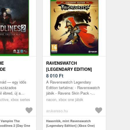
HE
RAVENSWATCH
DE
[LEGENDARY EDITION]
S 2 [DAY ONE
(XBOX ONE)
8 010
Ft
XBOX SERIES
mád — egy idős
A Ravenswatch Legendary
évszázados
Edition tartalma: - Ravenswatch
 ébred, új a
játék - Ravens Skin Pack -
kákban. Véredben
Nightmares Skin Pack A
ctive, xbox series
nacon, xbox one játék
ng rekedt. Ez a
Ravenswatch egy felülről lefelé
..
haladó sz...
arukereso.hu
 Vampire The
Hasonlók, mint Ravenswatch
odlines 2 [Day One
[Legendary Edition] (Xbox One)