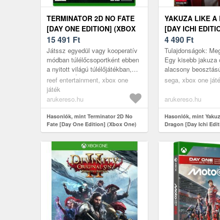
TERMINATOR 2D NO FATE
YAKUZA LIKE A
[DAY ONE EDITION] (XBOX
[DAY ICHI EDITI
ONE)
15 491
Ft
ONE)
4 490
Ft
Játssz egyedül vagy kooperatív
Tulajdonságok: Meg
módban túlélőcsoportként ebben
Egy kisebb jakuza 
a nyitott világú túlélőjátékban,
alacsony beosztású
amely az Ítélet Napja után
Ichiban Kasuga 18
reef entertainment, xbox one
sega, xbox one ját
visszatér az ikonikus Ter...
börtönbüntetés elé
játék
magára ...
arukereso.hu
arukereso.hu
Hasonlók, mint Terminator 2D No
Hasonlók, mint Yakuz
Fate [Day One Edition] (Xbox One)
Dragon [Day Ichi Edi
One)