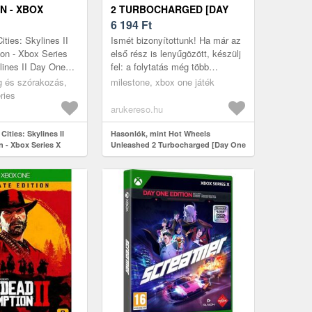
N - XBOX
2 TURBOCHARGED [DAY
ONE EDITION] (XBOX ONE)
6 194
Ft
ities: Skylines II
Ismét bizonyítottunk! Ha már az
on - Xbox Series
első rész is lenyűgözött, készülj
ylines II Day One
fel: a folytatás még több
Series X - Tudsz
újdonsággal és izgalommal emeli
g és szórakozás,
milestone, xbox one játék
st irányí...
új szintre a versenyélm...
ries
arukereso.hu
Cities: Skylines II
Hasonlók, mint Hot Wheels
n - Xbox Series X
Unleashed 2 Turbocharged [Day One
Edition] (Xbox One)