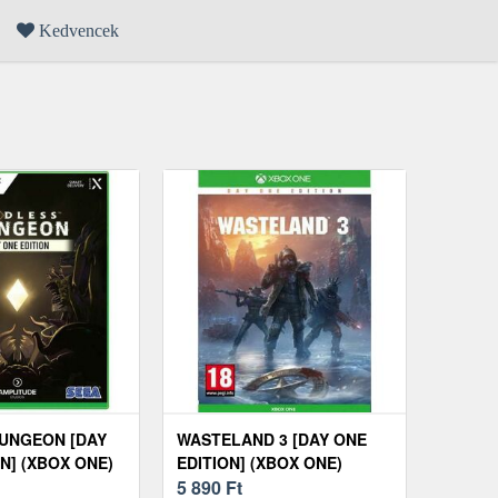
Kedvencek
UNGEON [DAY
WASTELAND 3 [DAY ONE
N] (XBOX ONE)
EDITION] (XBOX ONE)
5 890
Ft