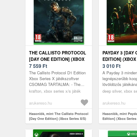
THE CALLISTO PROTOCOL
PAYDAY 3 [DAY 
[DAY ONE EDITION] (XBOX
EDITION] (XBOX
SERIES X/S)
7 559
Ft
X/S)
3 010
Ft
The Callisto Protocol D1 Edition
A Payday 3 minden
Xbox Series X játékszoftver
legnépszerűbb koop
CSOMAG TARTALMA: - The
lövöldözős játékán
Callisto Protocol játékszoftver
folytatása. A tökél
krafton, xbox series x/s játék
deep silver, xbox se
Digitális tartalmak: - Retro Pr...
megtervezett és vég
bankrablások iz...
arukereso.hu
arukereso.hu
Hasonlók, mint The Callisto Protocol
Hasonlók, mint Payd
[Day One Edition] (Xbox Series X/S)
Edition] (Xbox Series