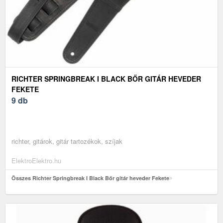
RICHTER SPRINGBREAK I BLACK BŐR GITÁR HEVEDER
FEKETE
9 db
richter, gitárok, gitár tartozékok, szíjak
ElektroElektro.hu
Összes Richter Springbreak I Black Bőr gitár heveder Fekete