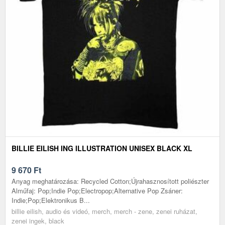
BILLIE EILISH ING ILLUSTRATION UNISEX BLACK XL
9 670
Ft
Anyag meghatározása: Recycled Cotton;Újrahasznosított poliészter
Alműfaj: Pop;Indie Pop;Electropop;Alternative Pop Zsáner:
Indie;Pop;Elektronikus B...
billie eilish, audio és videó, merch, merch - zene, zenei ruházat,
zenei ingek, black