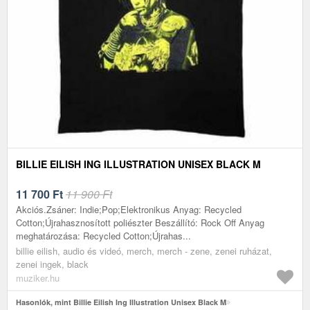
BILLIE EILISH ING ILLUSTRATION UNISEX BLACK M
11 700
Ft
11 900 Ft
Akciós.Zsáner: Indie;Pop;Elektronikus Anyag: Recycled
Cotton;Újrahasznosított poliészter Beszállító: Rock Off Anyag
meghatározása: Recycled Cotton;Újrahas...
billie eilish, audio és videó, merch, merch - zene, zenei ruházat,
zenei ingek, black
muziker.hu
Hasonlók, mint Billie Eilish Ing Illustration Unisex Black M