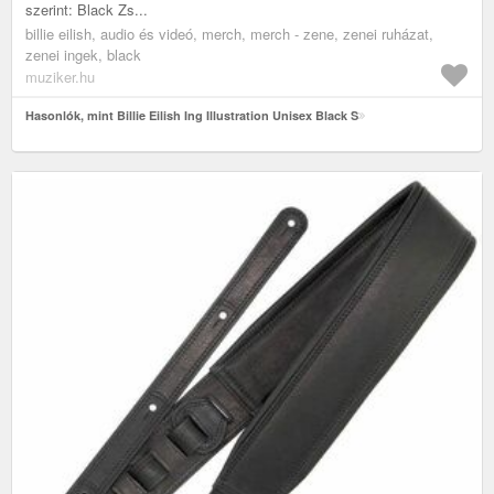
szerint: Black Zs...
billie eilish, audio és videó, merch, merch - zene, zenei ruházat,
zenei ingek, black
muziker.hu
Hasonlók, mint Billie Eilish Ing Illustration Unisex Black S