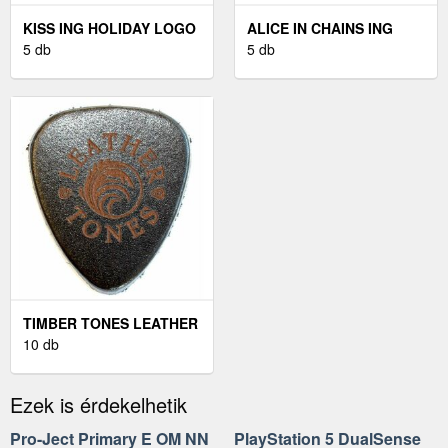
KISS ING HOLIDAY LOGO
ALICE IN CHAINS ING
UNISEX BLACK M
5 db
PLAYED UNISEX BLACK
5 db
M
TIMBER TONES LEATHER
TONES BLACK LEATHER
10 db
Ezek is érdekelhetik
Pro-Ject Primary E OM NN
PlayStation 5 DualSense