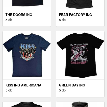
THE DOORS ING
FEAR FACTORY ING
STRANGE DAYS UNISEX
5 db
TERMINATOR UNISEX
5 db
BLACK M
BLACK M
KISS ING AMERICANA
GREEN DAY ING
UNISEX DENIM BLUE M
5 db
AMERICAN DREAM
5 db
UNISEX BLACK M