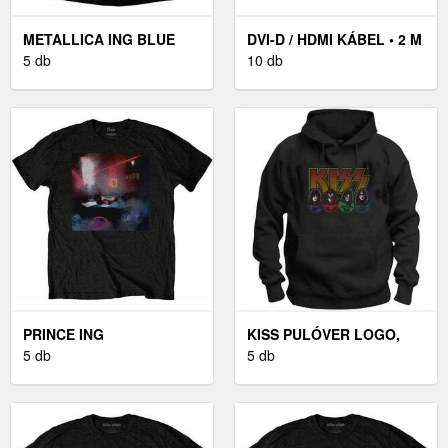
METALLICA ING BLUE
DVI-D / HDMI KÁBEL • 2 M
JUSTICE UNISEX BLACK
5 db
10 db
M
PRINCE ING
KISS PULÓVER LOGO,
WATERCOLOURS UNISEX
5 db
FACES & ICONS BLACK M
5 db
BLACK M