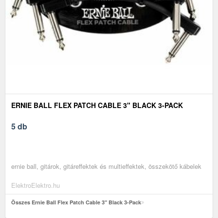
ERNIE BALL FLEX PATCH CABLE 3" BLACK 3-PACK
5 db
ernie ball, gitárok, gitáreffektek és multieffektek, összekötő kábelek
ElektroElektro.hu
Összes Ernie Ball Flex Patch Cable 3" Black 3-Pack