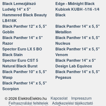
Black Lemezjátszó
Edge - Midnight Black
Ludwig 14" x 5"
Kubicek KUBH -1/16 -1/4
Hammered Black Beauty
Black
LB416K
Black Panther 12" x 5, 5"
Black Panther 14" x 5, 5"
Goblin
Metallion
Black Panther 14" x 5"
Black Panther 14" x 5, 5"
Razor
Nucleus
Spector Euro LX 5 BO
Black Panther 14" x 5, 5"
Black Stain
Venom
Spector Euro CST 5
Black Panther 14" x 5"
Natural Black Burst
Design Lab Equinox
Black Panther 10" x 5, 5"
Black Panther 14" x 5, 5"
Wasp
Pegasus
Black Panther 14" x 5, 5"
Scorpion
Kapcsolat
Impresszum
© 2026 ElektroElektro.hu
Felhasználási feltételek
Adatkezelési tájékoztató