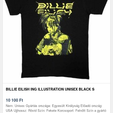
BILLIE EILISH ING ILLUSTRATION UNISEX BLACK S
10 100
Ft
Nem: Unisex Gyártás országa: Egyesült Királyság Előadó ország:
USA Ujjhossz: Rövid Szín: Fekete Korcsoport: Felnőtt Szín a gyártó