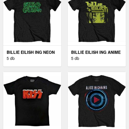
BILLIE EILISH ING NEON
BILLIE EILISH ING ANIME
LOGO UNISEX BLACK M
5 db
LOGO UNISEX BLACK M
5 db