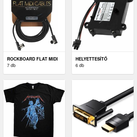
ROCKBOARD FLAT MIDI
HELYETTESÍTŐ
CABLE - 5 M BLACK
7 db
ROBOTFŰNYÍRÓ AKKU
6 db
BOSCH INDEGO M 700