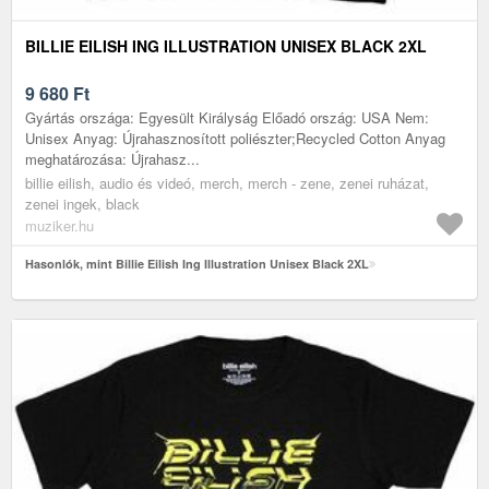
BILLIE EILISH ING ILLUSTRATION UNISEX BLACK 2XL
9 680
Ft
Gyártás országa: Egyesült Királyság Előadó ország: USA Nem:
Unisex Anyag: Újrahasznosított poliészter;Recycled Cotton Anyag
meghatározása: Újrahasz...
billie eilish, audio és videó, merch, merch - zene, zenei ruházat,
zenei ingek, black
muziker.hu
Hasonlók, mint Billie Eilish Ing Illustration Unisex Black 2XL