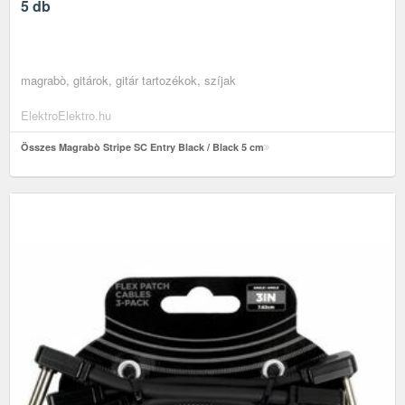
5 db
magrabò, gitárok, gitár tartozékok, szíjak
ElektroElektro.hu
Összes Magrabò Stripe SC Entry Black / Black 5 cm