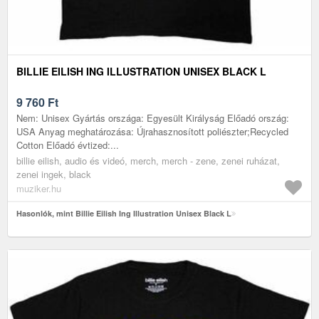
BILLIE EILISH ING ILLUSTRATION UNISEX BLACK L
9 760
Ft
Nem: Unisex Gyártás országa: Egyesült Királyság Előadó ország:
USA Anyag meghatározása: Újrahasznosított poliészter;Recycled
Cotton Előadó évtized:...
billie eilish, audio és videó, merch, merch - zene, zenei ruházat,
zenei ingek, black
muziker.hu
Hasonlók, mint Billie Eilish Ing Illustration Unisex Black L