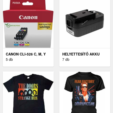
CANON CLI-526 C, M, Y
HELYETTESÍTŐ AKKU
MULTIPACK (EREDETI)
5 db
BLACK & DECKER
7 db
FIRESTORM FSB18
SZERSZÁMGÉP