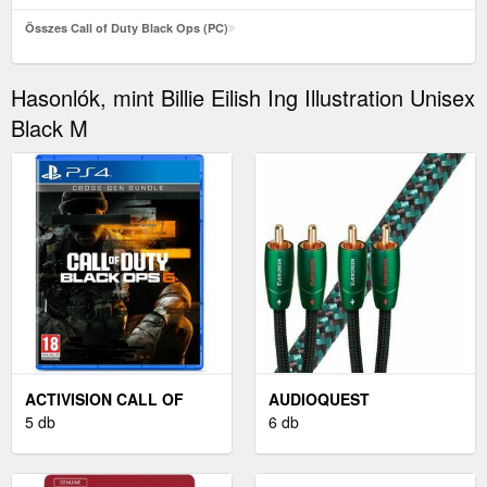
Összes Call of Duty Black Ops (PC)
Hasonlók, mint Billie Eilish Ing Illustration Unisex
Black M
ACTIVISION CALL OF
AUDIOQUEST
DUTY BLACK OPS 4 (PS4)
5 db
EVERGREEN 5 M ZÖLD
6 db
HI-FI AUDIO KÁBEL