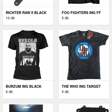
RICHTER RAW II BLACK
FOO FIGHTERS ING FF
BŐR GITÁR HEVEDER
10 db
LOGO UNISEX BLACK M
5 db
BLACK
BURZUM ING BLACK
THE WHO ING TARGET
METAL UNISEX BLACK XL
6 db
LOGO UNISEX BLACK M
5 db