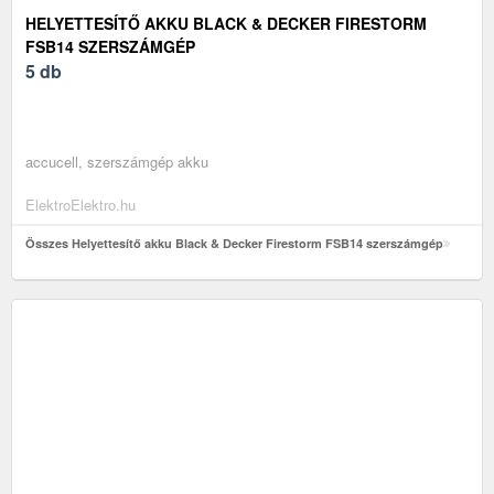
HELYETTESÍTŐ AKKU BLACK & DECKER FIRESTORM
FSB14 SZERSZÁMGÉP
5 db
accucell, szerszámgép akku
ElektroElektro.hu
Összes Helyettesítő akku Black & Decker Firestorm FSB14 szerszámgép