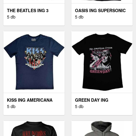
THE BEATLES ING 3
OASIS ING SUPERSONIC
SAVILE ROW UNISEX
5 db
TITLE UNISEX BLACK M
5 db
BLACK M
KISS ING AMERICANA
GREEN DAY ING
UNISEX DENIM BLUE M
5 db
AMERICAN DREAM
5 db
UNISEX BLACK M