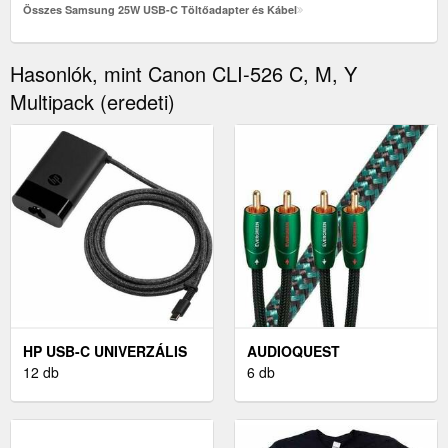
Összes Samsung 25W USB-C Töltőadapter és Kábel
Hasonlók, mint Canon CLI-526 C, M, Y
Multipack (eredeti)
HP USB-C UNIVERZÁLIS
AUDIOQUEST
NOTEBOOK TÖLTŐ 65W
12 db
EVERGREEN 5 M ZÖLD
6 db
HI-FI AUDIO KÁBEL