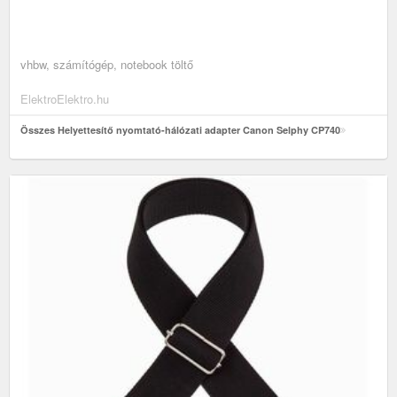
vhbw, számítógép, notebook töltő
ElektroElektro.hu
Összes Helyettesítő nyomtató-hálózati adapter Canon Selphy CP740