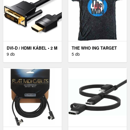
DVI-D / HDMI KÁBEL • 2 M
THE WHO ING TARGET
9 db
LOGO UNISEX BLACK M
5 db