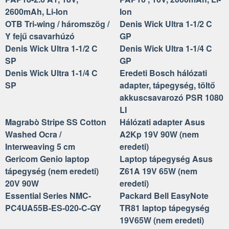
2600mAh, Li-Ion
Ion
OTB Tri-wing / háromszög /
Denis Wick Ultra 1-1/2 C
Y fejű csavarhúzó
GP
Denis Wick Ultra 1-1/2 C
Denis Wick Ultra 1-1/4 C
SP
GP
Denis Wick Ultra 1-1/4 C
Eredeti Bosch hálózati
SP
adapter, tápegység, töltő
akkuscsavarozó PSR 1080
LI
Magrabò Stripe SS Cotton
Hálózati adapter Asus
Washed Ocra /
A2Kp 19V 90W (nem
Interweaving 5 cm
eredeti)
Gericom Genio laptop
Laptop tápegység Asus
tápegység (nem eredeti)
Z61A 19V 65W (nem
20V 90W
eredeti)
Essential Series NMC-
Packard Bell EasyNote
PC4UA55B-ES-020-C-GY
TR81 laptop tápegység
19V65W (nem eredeti)