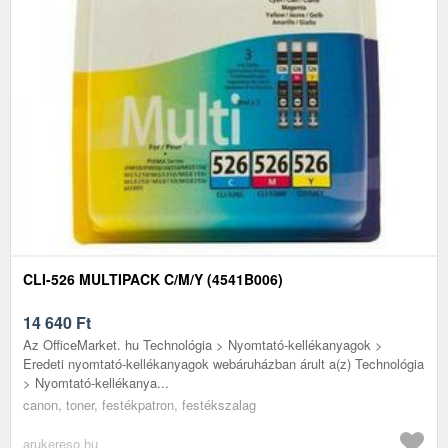
CLI-526 MULTIPACK C/M/Y (4541B006)
14 640
Ft
Az OfficeMarket. hu Technológia > Nyomtató-kellékanyagok >
Eredeti nyomtató-kellékanyagok webáruházban árult a(z) Technológia
> Nyomtató-kellékanya...
canon, toner, festékpatron, festékszalag
arukereso.hu