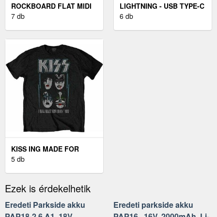
ROCKBOARD FLAT MIDI
LIGHTNING - USB TYPE-C
CABLE - 5 M BLACK
7 db
ADAPTER - FEKETE
6 db
KISS ING MADE FOR
LOVIN' YOU UNISEX
5 db
BLACK M
Ezek is érdekelhetik
Eredeti Parkside akku
Eredeti parkside akku
PAP18-2.6 A1, 18V,
PAP16 , 16V, 2000mAh, Li-