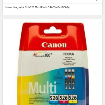
Hasonlók, mint CLI-526 MultiPack C/M/Y (4541B006)