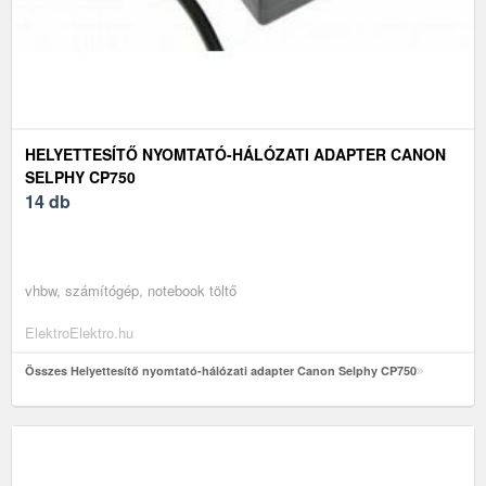
HELYETTESÍTŐ NYOMTATÓ-HÁLÓZATI ADAPTER CANON
SELPHY CP750
14 db
vhbw, számítógép, notebook töltő
ElektroElektro.hu
Összes Helyettesítő nyomtató-hálózati adapter Canon Selphy CP750