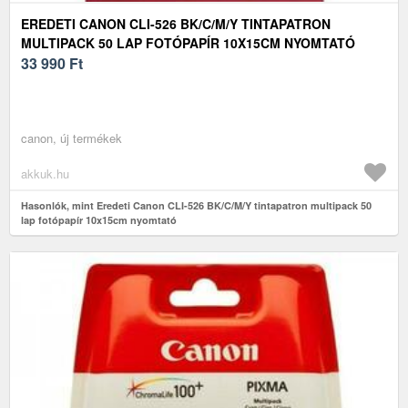
EREDETI CANON CLI-526 BK/C/M/Y TINTAPATRON
MULTIPACK 50 LAP FOTÓPAPÍR 10X15CM NYOMTATÓ
33 990
Ft
canon, új termékek
akkuk.hu
Hasonlók, mint Eredeti Canon CLI-526 BK/C/M/Y tintapatron multipack 50
lap fotópapír 10x15cm nyomtató