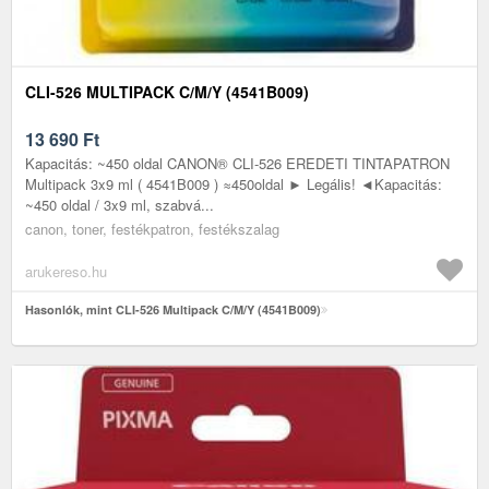
CLI-526 MULTIPACK C/M/Y (4541B009)
13 690
Ft
Kapacitás: ~450 oldal CANON® CLI-526 EREDETI TINTAPATRON
Multipack 3x9 ml ( 4541B009 ) ≈450oldal ► Legális! ◄Kapacitás:
~450 oldal / 3x9 ml, szabvá...
canon, toner, festékpatron, festékszalag
arukereso.hu
Hasonlók, mint CLI-526 Multipack C/M/Y (4541B009)