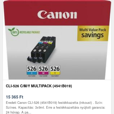
CLI-526 C/M/Y MULTIPACK (4541B019)
15 365
Ft
Eredeti Canon CLI-526 (4541B019) festékkazetta (inkoust) . Szín:
Színes. Kapacitás: 3x9ml. Erre a festékkazettára nyújtott garancia:
24 hónap. A pa...