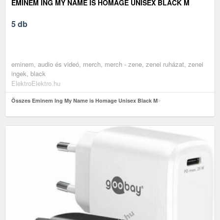
EMINEM ING MY NAME IS HOMAGE UNISEX BLACK M
5 db
eminem, audio és videó, merch, merch - zene, zenei ruházat, zenei
ingek, black
ElektroElektro.hu
Összes Eminem Ing My Name is Homage Unisex Black M