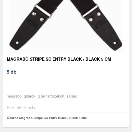
MAGRABÒ STRIPE SC ENTRY BLACK / BLACK 5 CM
5 db
magrabò, gitárok, gitár tartozékok, szíjak
ElektroElektro.hu
Összes Magrabò Stripe SC Entry Black / Black 5 cm