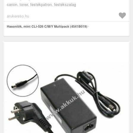
canon, toner, festékpatron, festékszalag
arukereso.hu
Hasonlók, mint CLI-526 C/M/Y Multipack (4541B019)