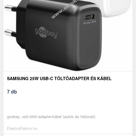
SAMSUNG 25W USB-C TÖLTŐADAPTER ÉS KÁBEL
7 db
goobay, usb-töltő-adapter-kábel (autós és hálózati)
ElektroElektro.hu