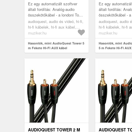
Ez egy automatizált szoftver
Ez egy automatizál
általi fordítás: Analóg-audio
általi fordítás: Ana
összekötőkábel - a londoni Tower
összekötőkábel - a
Bridge nevű sorozat. Az összes
Bridge nevű soroza
audioquest, audio és videó, hi-fi,
audioquest, audio és
Bridges & Falls kábelsor...
Bridges & Falls káb
hi-fi kábelek, hi-fi aux kábel,
hi-fi kábelek, hi-fi 
black
black
muziker.hu
muziker.hu
Hasonlók, mint AudioQuest Tower 5
Hasonlók, mint Audi
m Fekete Hi-Fi AUX kábel
5 m Fekete Hi-Fi AUX
AUDIOQUEST TOWER 2 M
AUDIOQUEST T