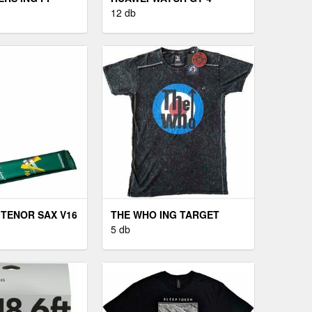
EX BLACK M
OKOSÓRA (46MM) - FEKETE
12 db
TENOR SAX V16
THE WHO ING TARGET
LOGO UNISEX BLACK M
5 db