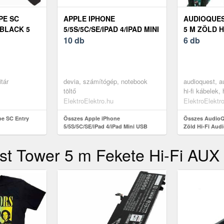
PE SC
APPLE IPHONE
AUDIOQUE
 BLACK 5
5/5S/5C/SE/IPAD 4/IPAD MINI
5 M ZÖLD H
USB TÖLTŐ- ÉS
10 db
KÁBEL
6 db
ADATKÁBEL ...
itár
devia, számítógép, notebook
audioquest, au
töltő
hi-fi kábelek, 
green
ElektroElektro.hu
ElektroElektr
pe SC Entry
Összes Apple iPhone
Összes AudioQ
5/5S/5C/SE/iPad 4/iPad Mini USB
Zöld Hi-Fi Audi
töltő- és adatkábel ...
st Tower 5 m Fekete Hi-Fi AUX