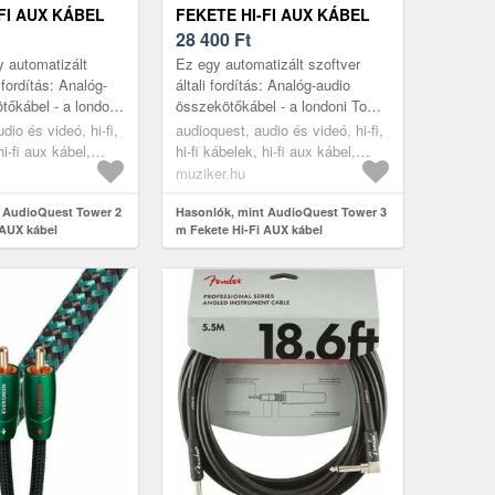
FI AUX KÁBEL
FEKETE HI-FI AUX KÁBEL
28 400
Ft
 automatizált
Ez egy automatizált szoftver
 fordítás: Analóg-
általi fordítás: Analóg-audio
tőkábel - a londoni
összekötőkábel - a londoni Tower
nevű sorozat. Az
Bridge nevű sorozat. Az összes
dio és videó, hi-fi,
audioquest, audio és videó, hi-fi,
s & Falls
Bridges & Falls kábelsor...
hi-fi aux kábel,
hi-fi kábelek, hi-fi aux kábel,
black
muziker.hu
t AudioQuest Tower 2
Hasonlók, mint AudioQuest Tower 3
 AUX kábel
m Fekete Hi-Fi AUX kábel