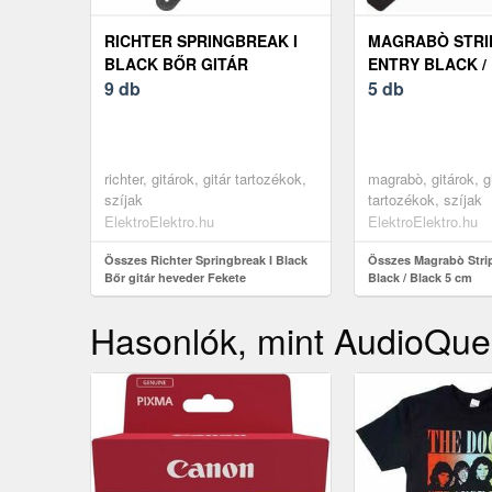
RICHTER SPRINGBREAK I
MAGRABÒ STRI
BLACK BŐR GITÁR
ENTRY BLACK /
HEVEDER FEKETE
9 db
CM
5 db
richter, gitárok, gitár tartozékok,
magrabò, gitárok, g
szíjak
tartozékok, szíjak
ElektroElektro.hu
ElektroElektro.hu
Összes Richter Springbreak I Black
Összes Magrabò Stri
Bőr gitár heveder Fekete
Black / Black 5 cm
Hasonlók, mint AudioQue