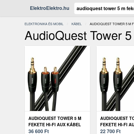
ElektroElektro.hu
ELEKTRONIKA ÉS MOBIL
KÁBEL
JELENLEGI:
AUDIOQUEST TOWER 5 M FE
AudioQuest Tower 5
AUDIOQUEST TOWER 5 M
AUDIOQUEST TO
FEKETE HI-FI AUX KÁBEL
FEKETE HI-FI A
36 600
Ft
22 700
Ft