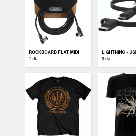
ROCKBOARD FLAT MIDI
LIGHTNING - US
CABLE - 5 M BLACK
7 db
ADAPTER - FEK
6 db