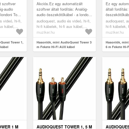
t szoftver
Akciós.Ez egy automatizált
Ez egy automa
lóg-audio
szoftver általi fordítás: Analóg-
általi fordítá
 londoni Tower
audio összekötőkábel - a londoni
összekötőkábe
t. Az összes
Tower Bridge nevű sorozat. Az
Bridge nevű s
 videó, hi-fi,
audioquest, audio és videó, hi-fi,
audioquest, au
elsor...
összes Bridges & Falls
Bridges & Fall
aux kábel,
hi-fi kábelek, hi-fi aux kábel,
hi-fi kábelek, 
kábelsor...
black
black
muziker.hu
muziker.hu
oQuest Tower 1,
Hasonlók, mint AudioQuest Tower 3
Hasonlók, mint
 kábel
m Fekete Hi-Fi AUX kábel
6 m Fekete Hi-
OWER 1 M
AUDIOQUEST TOWER 1, 5 M
AUDIOQUES