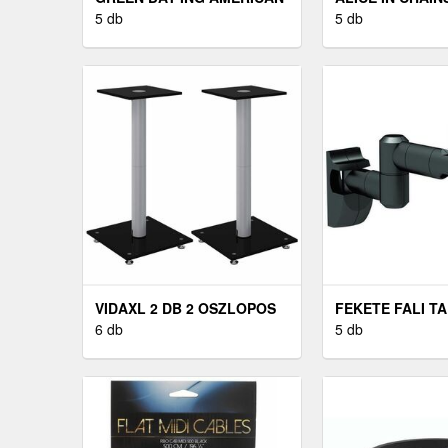
DREAM UNISEX BLACK M
5 db
ROOSTER UNIS
5 db
VIDAXL 2 DB 2 OSZLOPOS
FEKETE FALI TA
FEKETE-EZÜST EDZETT
6 db
"-42"
5 db
ÜVEG
HANGSZÓRÓÁLLVÁNY