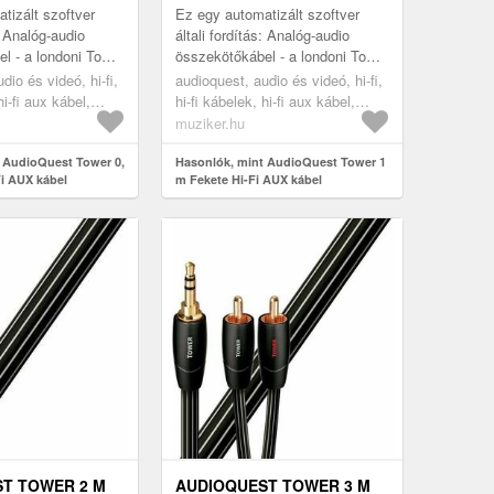
tizált szoftver
Ez egy automatizált szoftver
s: Analóg-audio
általi fordítás: Analóg-audio
l - a londoni Tower
összekötőkábel - a londoni Tower
orozat. Az összes
Bridge nevű sorozat. Az összes
dio és videó, hi-fi,
audioquest, audio és videó, hi-fi,
s kábelsor...
Bridges & Falls kábelsor...
hi-fi aux kábel,
hi-fi kábelek, hi-fi aux kábel,
black
muziker.hu
 AudioQuest Tower 0,
Hasonlók, mint AudioQuest Tower 1
Fi AUX kábel
m Fekete Hi-Fi AUX kábel
T TOWER 2 M
AUDIOQUEST TOWER 3 M