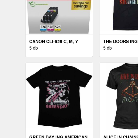
CANON CLI-526 C, M, Y
THE DOORS IN
MULTIPACK (EREDETI)
5 db
DAYS UNISEX B
5 db
GREEN DAY ING AMERICAN
ALICE IN CHAIN