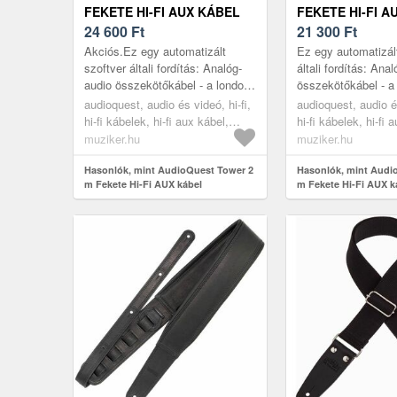
FEKETE HI-FI AUX KÁBEL
FEKETE HI-FI A
24 600
Ft
21 300
Ft
Akciós.Ez egy automatizált
Ez egy automatizál
szoftver általi fordítás: Analóg-
általi fordítás: Ana
audio összekötőkábel - a londoni
összekötőkábel - a
Tower Bridge nevű sorozat. Az
Bridge nevű soroza
audioquest, audio és videó, hi-fi,
audioquest, audio és
összes Bridges & Falls
Bridges & Falls káb
hi-fi kábelek, hi-fi aux kábel,
hi-fi kábelek, hi-fi 
kábelsor...
black
black
muziker.hu
muziker.hu
Hasonlók, mint AudioQuest Tower 2
Hasonlók, mint Audi
m Fekete Hi-Fi AUX kábel
m Fekete Hi-Fi AUX k