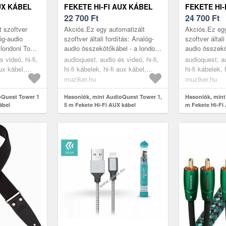
UX KÁBEL
FEKETE HI-FI AUX KÁBEL
FEKETE HI-
22 700
Ft
24 700
Ft
t szoftver
Akciós.Ez egy automatizált
Akciós.Ez egy
lóg-audio
szoftver általi fordítás: Analóg-
szoftver általi
 londoni Tower
audio összekötőkábel - a londoni
audio összekö
t. Az összes
Tower Bridge nevű sorozat. Az
Tower Bridge 
 videó, hi-fi,
audioquest, audio és videó, hi-fi,
audioquest, au
elsor...
összes Bridges & Falls
összes Bridge
aux kábel,
hi-fi kábelek, hi-fi aux kábel,
hi-fi kábelek, 
kábelsor...
kábelsor...
black
black
muziker.hu
muziker.hu
oQuest Tower 1
Hasonlók, mint AudioQuest Tower 1,
Hasonlók, min
ábel
5 m Fekete Hi-Fi AUX kábel
m Fekete Hi-Fi