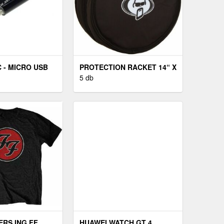
 - MICRO USB
PROTECTION RACKET 14“ X
 FEKETE
5, 5” STANDARD SNARE
5 db
CASE
ERS ING FF
HUAWEI WATCH GT 4