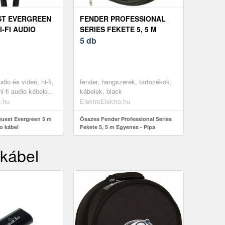
ST EVERGREEN
FENDER PROFESSIONAL
I-FI AUDIO
SERIES FEKETE 5, 5 M
EGYENES - PIPA
5 db
dio és videó, hi-fi,
fender, hangszerek, tartozékok,
hi-fi audio kábelek,
kábelek, black
o.hu
ElektroElektro.hu
uest Evergreen 5 m
Összes Fender Professional Series
o kábel
Fekete 5, 5 m Egyenes - Pipa
 kábel