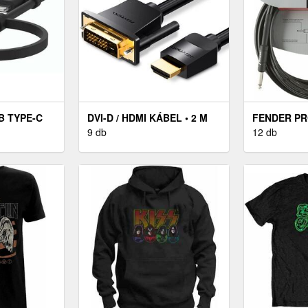
B TYPE-C
DVI-D / HDMI KÁBEL • 2 M
FENDER PR
ETE
9 db
SERIES FEK
12 db
EGYENES -