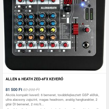
ALLEN & HEATH ZED-6FX KEVERŐ
81 500
Ft
83 200 Ft
Akciós.kompakt keverő: 6 bemenet, továbbfejlesztett GSP előfok,
ultra alacsony zajszint, magas headroom, analóg hangkarakter, 2
gitár DI bemenet, 2 mic/li...