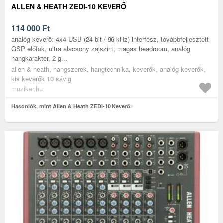
ALLEN & HEATH ZEDI-10 KEVERŐ
114 000
Ft
analóg keverő: 4x4 USB (24-bit / 96 kHz) interfész, továbbfejlesztett
GSP előfok, ultra alacsony zajszint, magas headroom, analóg
hangkarakter, 2 g...
allen & heath, hangszerek, hangtechnika, keverők, analóg keverők,
kis keverők 10 sávig
muziker.hu
Hasonlók, mint Allen & Heath ZEDi-10 Keverő