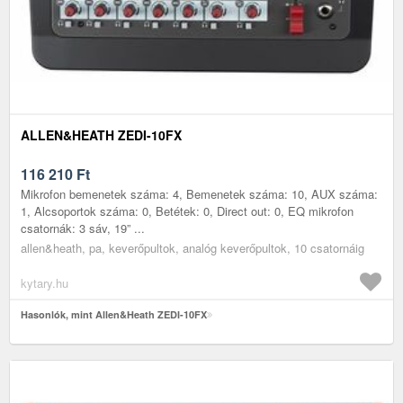
ALLEN&HEATH ZEDI-10FX
116 210
Ft
Mikrofon bemenetek száma: 4, Bemenetek száma: 10, AUX száma:
1, Alcsoportok száma: 0, Betétek: 0, Direct out: 0, EQ mikrofon
csatornák: 3 sáv, 19” ...
allen&heath, pa, keverőpultok, analóg keverőpultok, 10 csatornáig
kytary.hu
Hasonlók, mint Allen&Heath ZEDI-10FX