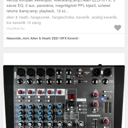
sávos EQ, 2 aux, panoráma, megvilágított PFL kijező, sztereó
returns &amp;amp; playback, 12 sz...
allen & heath, hangszerek, hangtechnika, keverők, analóg keverők,
kis keverők 10 sávig
muziker.hu
Hasonlók, mint Allen & Heath ZED-10FX Keverő