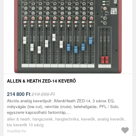
ALLEN & HEATH ZED-14 KEVERŐ
214 800
Ft
219 200 Ft
Akciós.analóg keverőpult: Allen&Heath ZED-14, 3 sávos EQ,
mélyvágás (low cut), némítás (mute), belehallgatás, PFL / Solo,
egyszerre kapcsolható fantomtáp,...
allen & heath, hangszerek, hangtechnika, keverők, analóg keverők,
kis keverők 10 sávig
muziker.hu