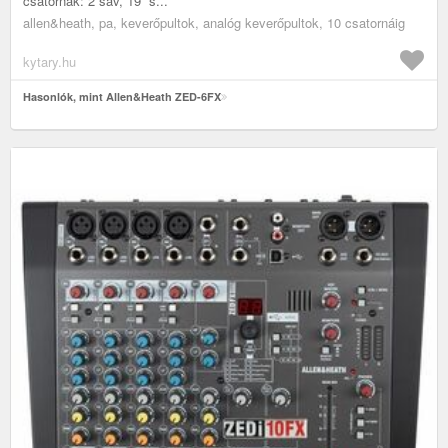
csatornák: 2 sáv, 19” s...
allen&heath, pa, keverőpultok, analóg keverőpultok, 10 csatornáig
kytary.hu
Hasonlók, mint Allen&Heath ZED-6FX