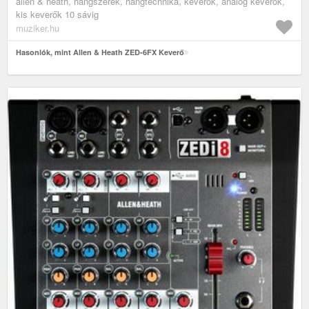
allen & heath, hangszerek, hangtechnika, keverők, analóg keverők,
kis keverők 10 sávig
muziker.hu
Hasonlók, mint Allen & Heath ZED-6FX Keverő