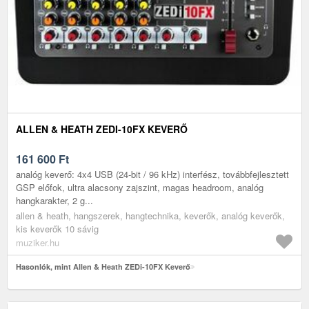
ALLEN & HEATH ZEDI-10FX KEVERŐ
161 600
Ft
analóg keverő: 4x4 USB (24-bit / 96 kHz) interfész, továbbfejlesztett
GSP előfok, ultra alacsony zajszint, magas headroom, analóg
hangkarakter, 2 g...
allen & heath, hangszerek, hangtechnika, keverők, analóg keverők,
kis keverők 10 sávig
muziker.hu
Hasonlók, mint Allen & Heath ZEDi-10FX Keverő