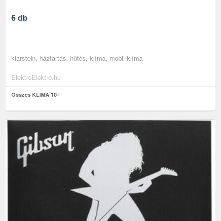
6 db
klarstein, háztartás, hűtés, klíma, mobil klíma
ElektroElektro.hu
Összes KLIMA 10