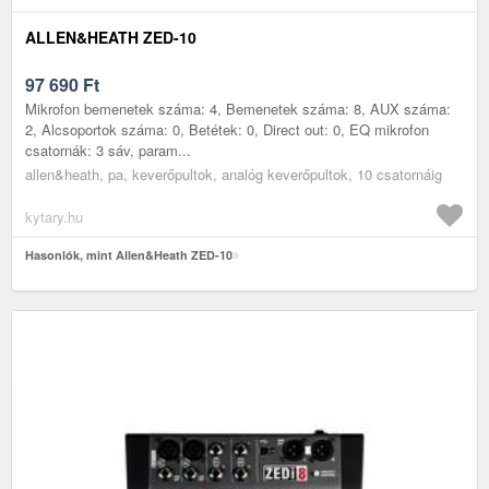
ALLEN&HEATH ZED-10
97 690
Ft
Mikrofon bemenetek száma: 4, Bemenetek száma: 8, AUX száma:
2, Alcsoportok száma: 0, Betétek: 0, Direct out: 0, EQ mikrofon
csatornák: 3 sáv, param...
allen&heath, pa, keverőpultok, analóg keverőpultok, 10 csatornáig
kytary.hu
Hasonlók, mint Allen&Heath ZED-10