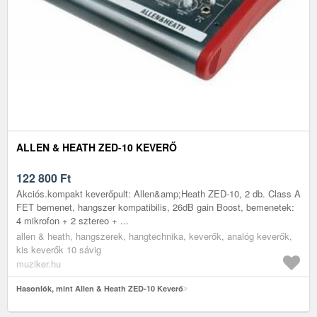
ALLEN & HEATH ZED-10 KEVERŐ
122 800
Ft
Akciós.kompakt keverőpult: Allen&amp;Heath ZED-10, 2 db. Class A
FET bemenet, hangszer kompatibilis, 26dB gain Boost, bemenetek:
4 mikrofon + 2 sztereo + ...
allen & heath, hangszerek, hangtechnika, keverők, analóg keverők,
kis keverők 10 sávig
muziker.hu
Hasonlók, mint Allen & Heath ZED-10 Keverő