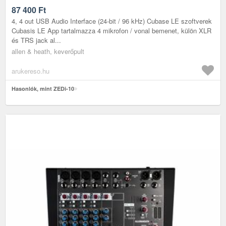
87 400
Ft
4, 4 out USB Audio Interface (24-bit / 96 kHz) Cubase LE szoftverek
Cubasis LE App tartalmazza 4 mikrofon / vonal bemenet, külön XLR
és TRS jack al...
allen & heath, keverőpult
arukereso.hu
Hasonlók, mint ZEDi-10