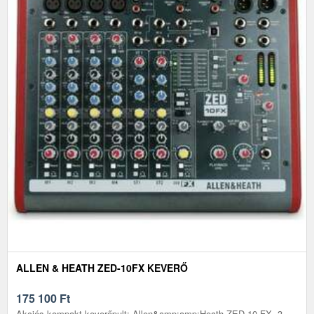
ALLEN & HEATH ZED-10FX KEVERŐ
175 100
Ft
Akciós.kompakt keverőpult: Allen&amp;amp;Heath ZED-10 FX, 3