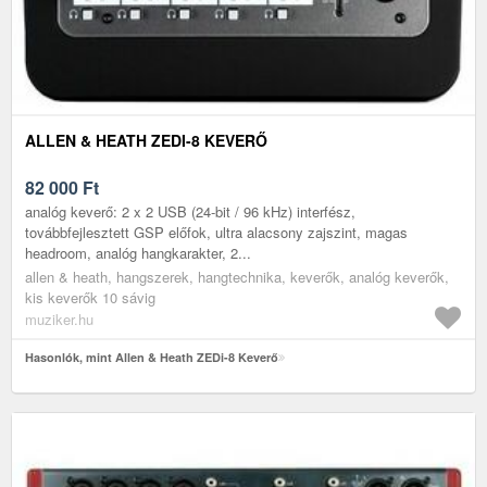
ALLEN & HEATH ZEDI-8 KEVERŐ
82 000
Ft
analóg keverő: 2 x 2 USB (24-bit / 96 kHz) interfész,
továbbfejlesztett GSP előfok, ultra alacsony zajszint, magas
headroom, analóg hangkarakter, 2...
allen & heath, hangszerek, hangtechnika, keverők, analóg keverők,
kis keverők 10 sávig
muziker.hu
Hasonlók, mint Allen & Heath ZEDi-8 Keverő