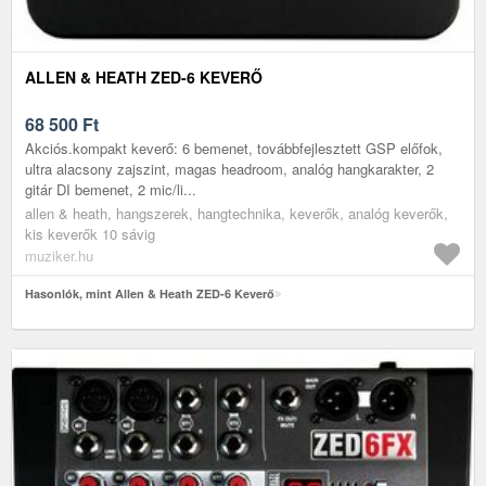
ALLEN & HEATH ZED-6 KEVERŐ
68 500
Ft
Akciós.kompakt keverő: 6 bemenet, továbbfejlesztett GSP előfok,
ultra alacsony zajszint, magas headroom, analóg hangkarakter, 2
gitár DI bemenet, 2 mic/li...
allen & heath, hangszerek, hangtechnika, keverők, analóg keverők,
kis keverők 10 sávig
muziker.hu
Hasonlók, mint Allen & Heath ZED-6 Keverő