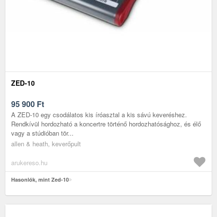
ZED-10
95 900
Ft
A ZED-10 egy csodálatos kis íróasztal a kis sávú keveréshez.
Rendkívül hordozható a koncertre történő hordozhatósághoz, és élő
vagy a stúdióban tör...
allen & heath, keverőpult
arukereso.hu
Hasonlók, mint Zed-10