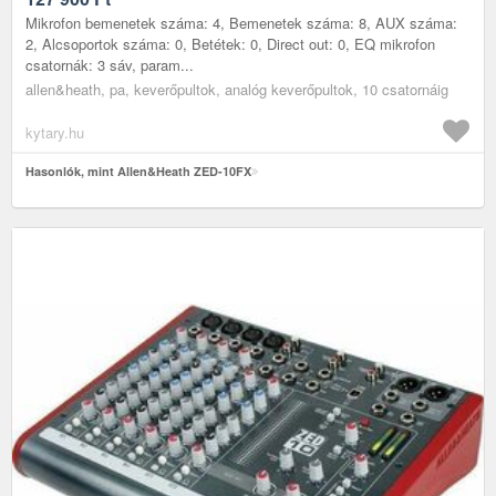
Mikrofon bemenetek száma: 4, Bemenetek száma: 8, AUX száma:
2, Alcsoportok száma: 0, Betétek: 0, Direct out: 0, EQ mikrofon
csatornák: 3 sáv, param...
allen&heath, pa, keverőpultok, analóg keverőpultok, 10 csatornáig
kytary.hu
Hasonlók, mint Allen&Heath ZED-10FX