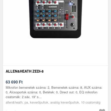
ALLEN&HEATH ZEDI-8
63 690
Ft
Mikrofon bemenetek száma: 2, Bemenetek száma: 8, AUX száma:
0, Alcsoportok száma: 0, Betétek: 0, Direct out: 0, EQ mikrofon
csatornák: 2 sáv, 19” s...
allen&heath, pa, keverőpultok, analóg keverőpultok, 10 csatornáig