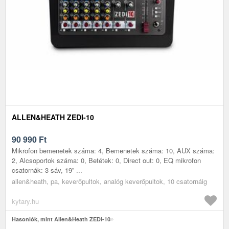
ALLEN&HEATH ZEDI-10
90 990
Ft
Mikrofon bemenetek száma: 4, Bemenetek száma: 10, AUX száma:
2, Alcsoportok száma: 0, Betétek: 0, Direct out: 0, EQ mikrofon
csatornák: 3 sáv, 19” ...
allen&heath, pa, keverőpultok, analóg keverőpultok, 10 csatornáig
kytary.hu
Hasonlók, mint Allen&Heath ZEDi-10