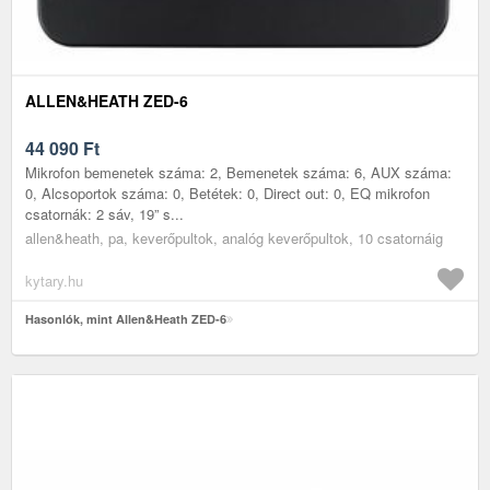
ALLEN&HEATH ZED-6
44 090
Ft
Mikrofon bemenetek száma: 2, Bemenetek száma: 6, AUX száma:
0, Alcsoportok száma: 0, Betétek: 0, Direct out: 0, EQ mikrofon
csatornák: 2 sáv, 19” s...
allen&heath, pa, keverőpultok, analóg keverőpultok, 10 csatornáig
kytary.hu
Hasonlók, mint Allen&Heath ZED-6