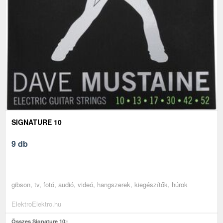
SIGNATURE 10
9 db
gibson, tv, fotó, audió, videó, hangszerek, kiegészítők, húrok
ElektroElektro.hu
Összes Signature 10