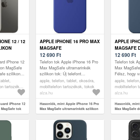
ONE 12 / 12
APPLE IPHONE 16 PRO MAX
APPLE IPH
LIKON
MAGSAFE
MAGSAFE D
ULTRAMARINKÉK SZILIKON
12 690
Ft
TOK
12 690
Ft
TOK
ard iPhone 12
Telefon tok Apple iPhone 16 Pro
Telefon tok A
ikon MagSafe
Max MagSafe ultramarinkék
Max MagSafe 
fe szilikon
szilikon tok: Új telefont
Félsz, hogy va
uard szilikon
vásároltál, és félsz az esetleges
esetleg megs
tablet,
apple, telefon, tablet, okosóra,
apple, telefon
 m...
sérülésektől? Ezen praktikus ...
iPhone 16 Pro
on tartozékok,
mobiltelefon tartozékok, tokok
mobiltelefon 
alza.hu
alza.hu
Guard iPhone 12
Hasonlók, mint Apple iPhone 16 Pro
Hasonlók, mint
on MagSafe tok
Max MagSafe ultramarinkék szilikon
Max MagSafe de
tok