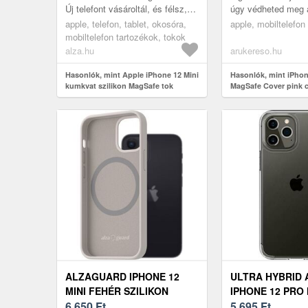
Új telefont vásároltál, és félsz,
úgy védheted meg 
hogy megsérül? Ez a praktikus
odat, hogy használ
apple, telefon, tablet, okosóra,
apple, mobiltelefon
Apple iPhone 12 mini...
élvezheted annak e
mobiltelefon tartozékok, tokok
szépségét. ...
alza.hu
arukereso.hu
Hasonlók, mint Apple iPhone 12 Mini
Hasonlók, mint iPhon
kumkvat szilikon MagSafe tok
MagSafe Cover pink c
(MHYF3ZM/A)
ALZAGUARD IPHONE 12
ULTRA HYBRID 
MINI FEHÉR SZILIKON
IPHONE 12 PRO
MAGSAFE TOK
6 650
Ft
CRYSTAL CLEA
5 695
Ft