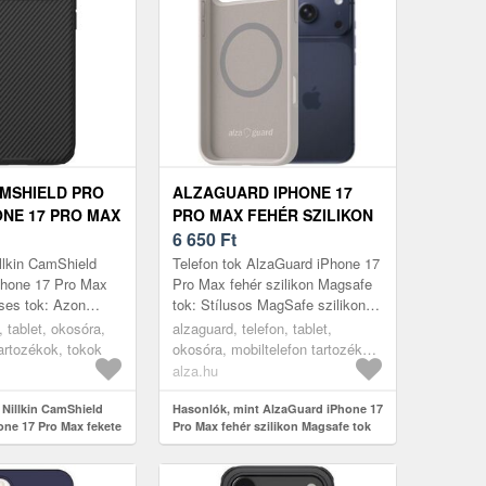
AMSHIELD PRO
ALZAGUARD IPHONE 17
ONE 17 PRO MAX
PRO MAX FEHÉR SZILIKON
ÁGNESES TOK
MAGSAFE TOK
6 650
Ft
illkin CamShield
Telefon tok AlzaGuard iPhone 17
hone 17 Pro Max
Pro Max fehér szilikon Magsafe
ses tok: Azon
tok: Stílusos MagSafe szilikon
 vadi új telefonod
telefontokAz AlzaGuard szilikon
n, tablet, okosóra,
alzaguard, telefon, tablet,
 Eme praktikus
telefontok megvédi mo...
tartozékok, tokok
okosóra, mobiltelefon tartozékok,
tokok
alza.hu
 Nillkin CamShield
Hasonlók, mint AlzaGuard iPhone 17
ne 17 Pro Max fekete
Pro Max fehér szilikon Magsafe tok