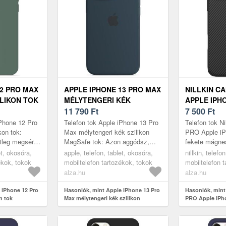
12 PRO MAX
APPLE IPHONE 13 PRO MAX
NILLKIN C
LIKON TOK
MÉLYTENGERI KÉK
APPLE IPH
SZILIKON MAGSAFE TOK
11 790
Ft
FEKETE M
7 500
Ft
iPhone 12 Pro
Telefon tok Apple iPhone 13 Pro
Telefon tok N
kon tok:
Max mélytengeri kék szilikon
PRO Apple iP
tleg megsérül
MagSafe tok: Azon aggódsz,
fekete mágne
d? Eme Apple
hogy vadi új telefonod
aggódsz, hogy
et, okosóra,
apple, telefon, tablet, okosóra,
nillkin, telefo
elefon...
megsérülhet? Ez a praktikus
megsérülhet?
ékok, tokok
mobiltelefon tartozékok, tokok
mobiltelefon 
Apple iP...
Appl...
alza.hu
alza.hu
 iPhone 12 Pro
Hasonlók, mint Apple iPhone 13 Pro
Hasonlók, mint
n tok
Max mélytengeri kék szilikon
PRO Apple iPho
MagSafe tok
mágneses tok