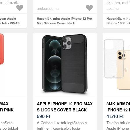
űnő minőségű
prémium minőségű anyagokból
tönkremegy? A
on tartozékok,
okosóra, mobi
ké...
tokok
arukereso.hu
alza.hu
wear Apple
Hasonlók, mint Apple iPhone 12 Pro
Hasonlók, min
p tok - VP41S
Max Silicone Cover black
iPhone 16 Pro M
(ANTIMICROIPH12PRMK)
L_BRS
 MAX
APPLE IPHONE 12 PRO MAX
3MK ARMOR
R PINK
SILICONE COVER BLACK
IPHONE 12 
ZM/A)
(PT-5837)
590
Ft
AS
4 510
Ft
MagSafe-
A Carbon Lux tok legfőképp a
Telefon tok 
s bőrtokkal
férfi nem képviselőit fogja
Apple iPhone 