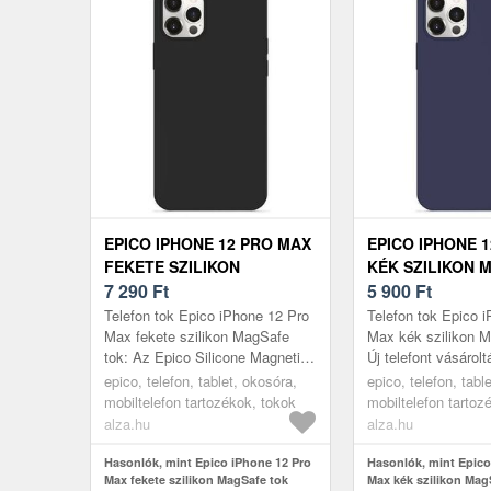
EPICO IPHONE 12 PRO MAX
EPICO IPHONE 
FEKETE SZILIKON
KÉK SZILIKON 
MAGSAFE TOK
7 290
Ft
TOK
5 900
Ft
Telefon tok Epico iPhone 12 Pro
Telefon tok Epico 
Max fekete szilikon MagSafe
Max kék szilikon M
tok: Az Epico Silicone Magnetic
Új telefont vásároltá
Magsafe Compatible mobiltelefon
hogy megsérül? Ez 
epico, telefon, tablet, okosóra,
epico, telefon, tabl
hátlap megvásárlásával ...
Apple iPhone 12 Pr
mobiltelefon tartozékok, tokok
mobiltelefon tartoz
alza.hu
alza.hu
Hasonlók, mint Epico iPhone 12 Pro
Hasonlók, mint Epico
Max fekete szilikon MagSafe tok
Max kék szilikon Mag