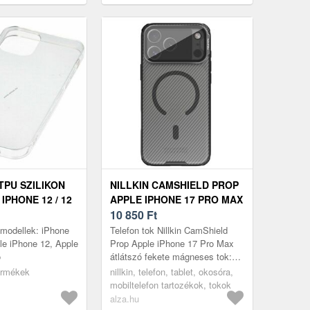
mágneses tok
TPU SZILIKON
NILLKIN CAMSHIELD PROP
IPHONE 12 / 12
APPLE IPHONE 17 PRO MAX
RNÁS ANTI-
ÁTLÁTSZÓ FEKETE
10 850
Ft
MÁGNESES TOK
s modellek: iPhone
Telefon tok Nillkin CamShield
ple iPhone 12, Apple
Prop Apple iPhone 17 Pro Max
o
átlátszó fekete mágneses tok:
Aggódsz, hogy esetleg megsérül
termékek
nillkin, telefon, tablet, okosóra,
a vadi új telefonod? Ezen A...
mobiltelefon tartozékok, tokok
alza.hu