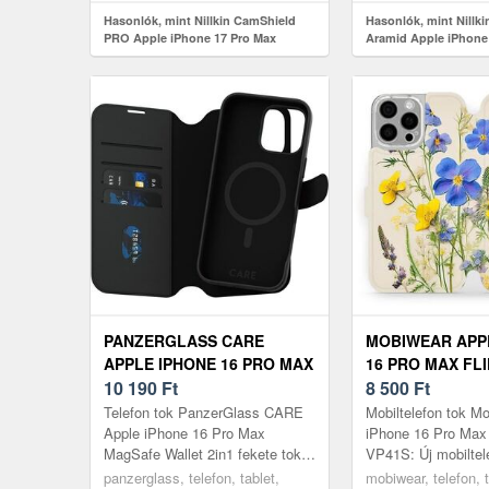
Hasonlók, mint Nillkin CamShield
Hasonlók, mint Nillk
PRO Apple iPhone 17 Pro Max
Aramid Apple iPhone
átlátszó fekete mágneses tok
fekete mágneses tok
PANZERGLASS CARE
MOBIWEAR APP
APPLE IPHONE 16 PRO MAX
16 PRO MAX FLI
MAGSAFE WALLET 2IN1
10 190
Ft
VP41S
8 500
Ft
FEKETE TOK
Telefon tok PanzerGlass CARE
Mobiltelefon tok M
Apple iPhone 16 Pro Max
iPhone 16 Pro Max f
MagSafe Wallet 2in1 fekete tok:
VP41S: Új mobiltel
Tartós tok MagSafe
vásároltál, és agg
panzerglass, telefon, tablet,
mobiwear, telefon, t