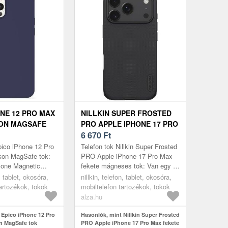
ONE 12 PRO MAX
NILLKIN SUPER FROSTED
KON MAGSAFE
PRO APPLE IPHONE 17 PRO
MAX FEKETE MÁGNESES
6 670
Ft
TOK
pico iPhone 12 Pro
Telefon tok Nillkin Super Frosted
kon MagSafe tok:
PRO Apple iPhone 17 Pro Max
cone Magnetic
fekete mágneses tok: Van egy új
tible mobiltelefon
mobilod, és aggódsz, hogy
, tablet, okosóra,
nillkin, telefon, tablet, okosóra,
árlásával meg...
esetleg megsérül? Ez a prak...
tartozékok, tokok
mobiltelefon tartozékok, tokok
alza.hu
 Epico iPhone 12 Pro
Hasonlók, mint Nillkin Super Frosted
on MagSafe tok
PRO Apple iPhone 17 Pro Max fekete