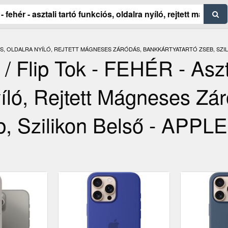
IÓS, OLDALRA NYÍLÓ, REJTETT MÁGNESES ZÁRÓDÁS, BANKKÁRTYATARTÓ ZSEB, SZIL
 Flip Tok - FEHÉR - Aszta
íló, Rejtett Mágneses Zá
b, Szilikon Belső - APPL