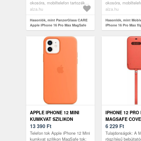
támogatással és 4-kártyás
tönkremegy? A kit
okosóra, mobiltelefon tartozékok,
okosóra, mobiltelef
tartóvalVértezd f...
App...
tokok
tokok
alza.hu
alza.hu
Hasonlók, mint PanzerGlass CARE
Hasonlók, mint Mobi
Apple iPhone 16 Pro Max MagSafe
iPhone 16 Pro Max fli
Wallet 2in1 fekete tok
APPLE IPHONE 12 MINI
IPHONE 12 PRO
KUMKVAT SZILIKON
MAGSAFE COVE
MAGSAFE TOK
13 390
Ft
CITRUS (MHYF3
6 229
Ft
Telefon tok Apple iPhone 12 Mini
Tulajdonságok: A 
kumkvat szilikon MagSafe tok:
rögzítésű bebújtató