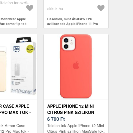
 remek Apple i...
ltelefon tartozékok,
akkuk.hu
t Mobiwear Apple
Hasonlók, mint Átlátszó TPU
ax barna flip tok -
szilikon tok Apple iPhone 11 Pro
Max légpárnás sarkok Anti-sárgulás
 CASE APPLE
APPLE IPHONE 12 MINI
PRO MAX TOK -
CITRUS PINK SZILIKON
MAGSAFE TOK
6 790
Ft
3mk Armor Case
Telefon tok Apple iPhone 12 Mini
12 Pro Max tok -
Citrus Pink szilikon MagSafe tok: