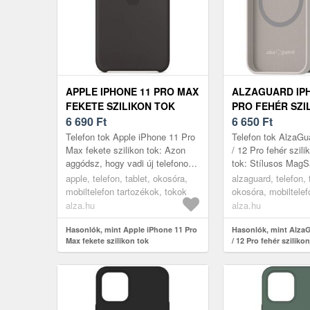
APPLE IPHONE 11 PRO MAX
ALZAGUARD IPH
FEKETE SZILIKON TOK
PRO FEHÉR SZI
6 690
Ft
MAGSAFE TOK
6 650
Ft
Telefon tok Apple iPhone 11 Pro
Telefon tok AlzaGu
Max fekete szilikon tok: Azon
/ 12 Pro fehér szil
aggódsz, hogy vadi új telefonod
tok: Stílusos MagSa
megsérülhet? Ezen Apple iPhone
telefontokAz AlzaG
apple, telefon, tablet, okosóra,
alzaguard, telefon, 
11 Pro Max telefontok ...
telefontok megvédi
mobiltelefon tartozékok, tokok
okosóra, mobiltelef
tokok
alza.hu
alza.hu
Hasonlók, mint Apple iPhone 11 Pro
Hasonlók, mint Alza
Max fekete szilikon tok
/ 12 Pro fehér szilik