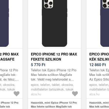
12 PRO MAX
EPICO IPHONE 12 PRO MAX
EPICO IPH
MAGSAFE
FEKETE SZILIKON
KÉK SZILI
MAGSAFE TOK
5 770
Ft
TOK
12 860
Ft
iPhone 12 Pro
Telefon tok Epico iPhone 12 Pro
Telefon tok E
agSafe tok:
Max fekete szilikon MagSafe
Max kék szili
l, és félsz,
tok: Védd meg telefonodat a
Az Epico Sili
a praktikus
sérülésektől a praktikus Epico
Magsafe Compa
et, okosóra,
epico, telefon, tablet, okosóra,
epico, telefon
o M...
iPhone 12 Pro Max fekete szi...
hátlap megvás
ékok, tokok
mobiltelefon tartozékok, tokok
mobiltelefon 
alza.hu
alza.hu
 iPhone 12 Pro
Hasonlók, mint Epico iPhone 12 Pro
Hasonlók, mint
Safe tok
Max fekete szilikon MagSafe tok
Max kék szilik