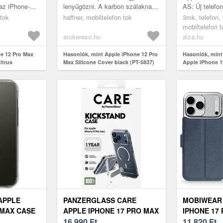
az iPhone-
lenyűgözni. A karbon szálaknak
AS: Új telefon
at közben
köszönhetően valóban érdekes
félsz, hogy m
 tok
haffner, mobiltelefon tok
3mk, telefon, 
redeti
dizájnt alkot. Érintésre nagyo...
praktikus App
mobiltelefon 
Ma...
arukereso.hu
alza.hu
e 12 Pro Max
Hasonlók, mint Apple iPhone 12 Pro
Hasonlók, min
itrus
Max Silicone Cover black (PT-5837)
Apple iPhone 1
APPLE
PANZERGLASS CARE
MOBIWEAR 
 MAX CASE
APPLE IPHONE 17 PRO MAX
IPHONE 17
R
KICKSTAND MAGSAFE
16 990
Ft
BŐRTOK
11 820
Ft