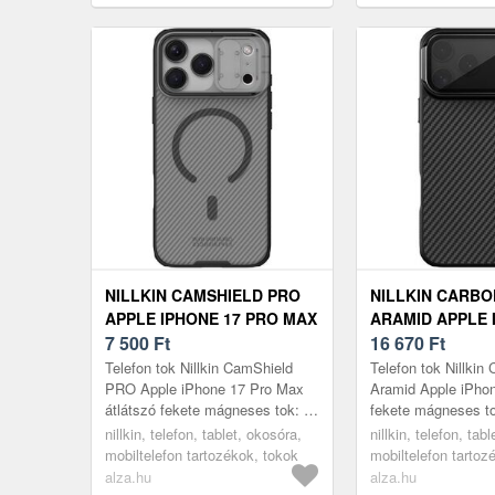
NILLKIN CAMSHIELD PRO
NILLKIN CARB
APPLE IPHONE 17 PRO MAX
ARAMID APPLE 
ÁTLÁTSZÓ FEKETE
7 500
Ft
PRO MAX FEKE
16 670
Ft
MÁGNESES TOK
MÁGNESES TOK
Telefon tok Nillkin CamShield
Telefon tok Nillkin
PRO Apple iPhone 17 Pro Max
Aramid Apple iPho
átlátszó fekete mágneses tok: Új
fekete mágneses tok
telefont vásároltál, és félsz az
vásároltál, és féls
nillkin, telefon, tablet, okosóra,
nillkin, telefon, tab
esetleges sérülésektől?...
sérülésektől? Ezen 
mobiltelefon tartozékok, tokok
mobiltelefon tartoz
alza.hu
alza.hu