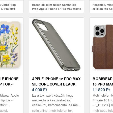
in CarboProp
Hasonlók, mint Nillkin CamShield
Hasonlók, mint
 17 Pro Max
Prop Apple iPhone 17 Pro Max fekete
szilikon tok Ap
mágneses tok
légpárnás anti-
LE IPHONE
APPLE IPHONE 12 PRO MAX
MOBIWEAR 
P TOK -
SILICONE COVER BLACK
16 PRO MA
(ANTIMICROIPH12PRMK)
4 000
Ft
TOK - L_BR
11 820
Ft
obiwear Apple
Ez a tok azért készült, hogy
Mobiltelefon 
lip tok -
megvédje a készüléket az
iPhone 16 Pro
efont
esésektől, karcolásoktól és más
- L_BRS: Új m
ódsz, hogy
mindennapi sérülésektől. A tok
vásároltál, é
ablet,
cellularline, mobiltelefon tok
mobiwear, tele