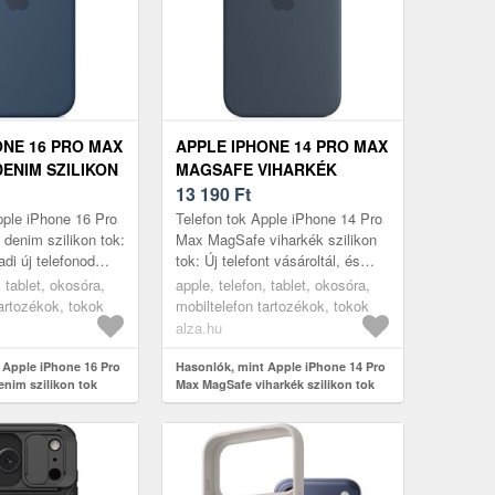
ONE 16 PRO MAX
APPLE IPHONE 14 PRO MAX
ENIM SZILIKON
MAGSAFE VIHARKÉK
SZILIKON TOK
13 190
Ft
pple iPhone 16 Pro
Telefon tok Apple iPhone 14 Pro
denim szilikon tok:
Max MagSafe viharkék szilikon
di új telefonod
tok: Új telefont vásároltál, és
érül? Ezen Apple
félsz az esetleges sérülésektől?
, tablet, okosóra,
apple, telefon, tablet, okosóra,
 Max telefo...
Ezen praktikus Apple...
tartozékok, tokok
mobiltelefon tartozékok, tokok
alza.hu
 Apple iPhone 16 Pro
Hasonlók, mint Apple iPhone 14 Pro
nim szilikon tok
Max MagSafe viharkék szilikon tok