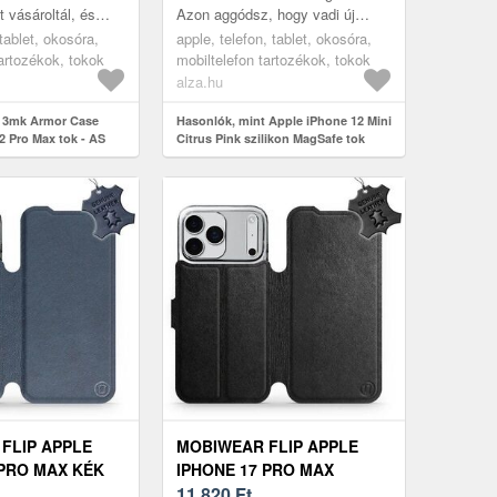
t vásároltál, és
Azon aggódsz, hogy vadi új
egsérül? Ez a
telefonod megsérülhet? Ezen
tablet, okosóra,
apple, telefon, tablet, okosóra,
le iPhone 12 Pro
praktikus Apple iPhone 12...
tartozékok, tokok
mobiltelefon tartozékok, tokok
alza.hu
t 3mk Armor Case
Hasonlók, mint Apple iPhone 12 Mini
2 Pro Max tok - AS
Citrus Pink szilikon MagSafe tok
FLIP APPLE
MOBIWEAR FLIP APPLE
 PRO MAX KÉK
IPHONE 17 PRO MAX
FEKETE BŐRTOK
11 820
Ft