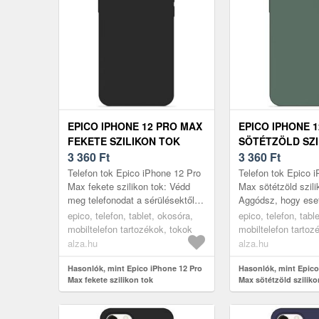
EPICO IPHONE 12 PRO MAX
EPICO IPHONE 
FEKETE SZILIKON TOK
SÖTÉTZÖLD SZI
3 360
Ft
3 360
Ft
Telefon tok Epico iPhone 12 Pro
Telefon tok Epico 
Max fekete szilikon tok: Védd
Max sötétzöld szili
meg telefonodat a sérülésektől a
Aggódsz, hogy ese
praktikus Epico iPhone 12 Pro
a vadi új telefono
epico, telefon, tablet, okosóra,
epico, telefon, tabl
Max fekete szilikon to...
iPhone 12 Pro Max t
mobiltelefon tartozékok, tokok
mobiltelefon tartoz
alza.hu
alza.hu
Hasonlók, mint Epico iPhone 12 Pro
Hasonlók, mint Epico
Max fekete szilikon tok
Max sötétzöld sziliko