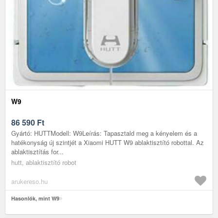
W9
86 590
Ft
Gyártó: HUTTModell: W9Leírás: Tapasztald meg a kényelem és a
hatékonyság új szintjét a Xiaomi HUTT W9 ablaktisztító robottal. Az
ablaktisztítás for...
hutt, ablaktisztító robot
arukereso.hu
Hasonlók, mint W9