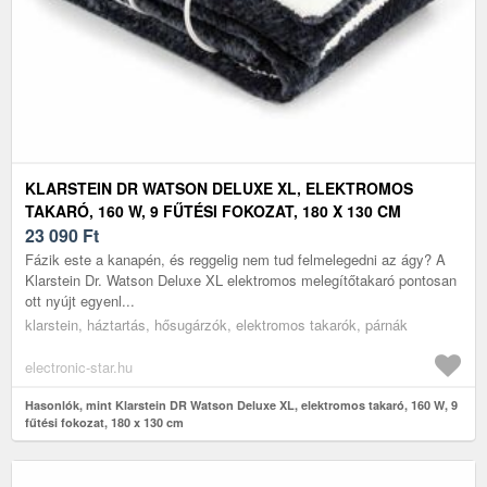
KLARSTEIN DR WATSON DELUXE XL, ELEKTROMOS
TAKARÓ, 160 W, 9 FŰTÉSI FOKOZAT, 180 X 130 CM
23 090
Ft
Fázik este a kanapén, és reggelig nem tud felmelegedni az ágy? A
Klarstein Dr. Watson Deluxe XL elektromos melegítőtakaró pontosan
ott nyújt egyenl...
klarstein, háztartás, hősugárzók, elektromos takarók, párnák
electronic-star.hu
Hasonlók, mint Klarstein DR Watson Deluxe XL, elektromos takaró, 160 W, 9
fűtési fokozat, 180 x 130 cm