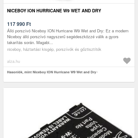
NICEBOY ION HURRICANE W9 WET AND DRY
117 990
Ft
Álló porszívó Niceboy ION Hurricane W9 Wet and Dry: Ez a modern
Niceboy álló porszívó nagyszerű segédeszközzé válik a gyors
takarítás során. Magabi...
niceboy, háztartási kisgép, porszívók és gőztisztítók
alza.hu
Hasonlók, mint Niceboy ION Hurricane W9 Wet and Dry