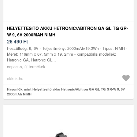
HELYETTESÍTŐ AKKU HETRONIC/ABITRON GA GL TG GR-
W 9, 6V 2000MAH NIMH
26 490
Ft
Feszültség: 9, 6V - Teljesítmény: 2000mAh/19.2Wh - Típus: NiMH -
Méret: 116mm x 67, 5mm x 19, 2mm - kompatibilis modellek:
Hetronic GA, Hetronic GL...
copacks, új termékek
akkuk.hu
Hasonlók, mint Helyettesítő akku Hetronic/Abitron GA GL TG GR-W 9, 6V
2000mAh NiMH