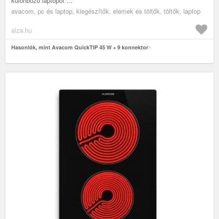
különböző laptopot ...
avacom, pc és laptop, kiegészítők, elemek és töltők, töltők, laptop
alza.hu
Hasonlók, mint Avacom QuickTIP 45 W + 9 konnektor