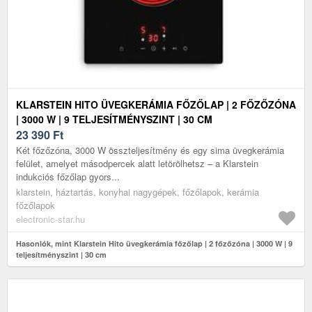
KLARSTEIN HITO ÜVEGKERÁMIA FŐZŐLAP | 2 FŐZŐZÓNA
| 3000 W | 9 TELJESÍTMÉNYSZINT | 30 CM
23 390
Ft
Két főzőzóna, 3000 W összteljesítmény és egy sima üvegkerámia
felület, amelyet másodpercek alatt letörölhetsz – a Klarstein
indukciós főzőlap gyors...
klarstein, háztartás, konyhai nagygépek, főzőlapok, kerámia
főzőlapok
electronic-star.hu
Hasonlók, mint Klarstein Hito üvegkerámia főzőlap | 2 főzőzóna | 3000 W | 9
teljesítményszint | 30 cm