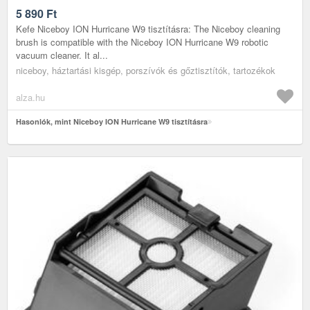
5 890
Ft
Kefe Niceboy ION Hurricane W9 tisztításra: The Niceboy cleaning
brush is compatible with the Niceboy ION Hurricane W9 robotic
vacuum cleaner. It al...
niceboy, háztartási kisgép, porszívók és gőztisztítók, tartozékok
alza.hu
Hasonlók, mint Niceboy ION Hurricane W9 tisztításra