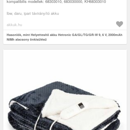
kompatibilis modellek: 68303010, 683030000, KH68303010
lbw, daru, ipari távirányító akku
akkuk.hu
Hasonlók, mint Helyettesítő akku Hetronic GA/GL/TG/GR-W 9, 6 V, 2000mAh
NiMh alacsony önkisülésű