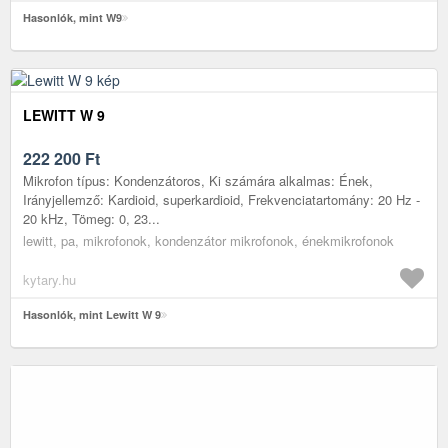
Hasonlók, mint W9
LEWITT W 9
222 200
Ft
Mikrofon típus: Kondenzátoros, Ki számára alkalmas: Ének,
Irányjellemző: Kardioid, superkardioid, Frekvenciatartomány: 20 Hz -
20 kHz, Tömeg: 0, 23...
lewitt, pa, mikrofonok, kondenzátor mikrofonok, énekmikrofonok
kytary.hu
Hasonlók, mint Lewitt W 9