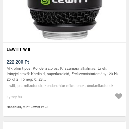
LEWITT W 9
222 200
Ft
Mikrofon típus: Kondenzátoros, Ki számára alkalmas: Ének,
Irányjellemző: Kardioid, superkardioid, Frekvenciatartomány: 20 Hz -
20 kHz, Tömeg: 0, 23...
lewitt, pa, mikrofonok, kondenzátor mikrofonok, énekmikrofonok
kytary.hu
Hasonlók, mint Lewitt W 9