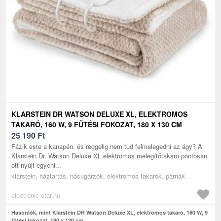
KLARSTEIN DR WATSON DELUXE XL, ELEKTROMOS
TAKARÓ, 160 W, 9 FŰTÉSI FOKOZAT, 180 X 130 CM
25 190
Ft
Fázik este a kanapén, és reggelig nem tud felmelegedni az ágy? A
Klarstein Dr. Watson Deluxe XL elektromos melegítőtakaró pontosan
ott nyújt egyenl...
klarstein, háztartás, hősugárzók, elektromos takarók, párnák
electronic-star.hu
Hasonlók, mint Klarstein DR Watson Deluxe XL, elektromos takaró, 160 W, 9
fűtési fokozat, 180 x 130 cm