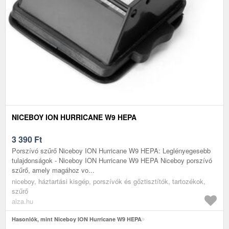
NICEBOY ION HURRICANE W9 HEPA
3 390
Ft
Porszívó szűrő Niceboy ION Hurricane W9 HEPA: Leglényegesebb
tulajdonságok - Niceboy ION Hurricane W9 HEPA Niceboy porszívó
szűrő, amely magához vo...
niceboy, háztartási kisgép, porszívók és gőztisztítók, tartozékok,
szűrő
alza.hu
Hasonlók, mint Niceboy ION Hurricane W9 HEPA