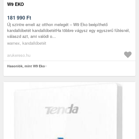
W9 EKO
181 990
Ft
Új szintre emeli az otthon melegét – W9 Eko beépíthető
kandallóbetét kandallóbetétHa többre vágysz egy egyszerű fűtésnél,
válaszd azt, ami valódi o...
warnex, kandallóbetét
arukereso.hu
Hasonlók, mint W9 Eko