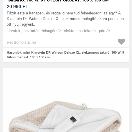
20 990
Ft
Fázik este a kanapén, és reggelig nem tud felmelegedni az ágy? A
Klarstein Dr. Watson Deluxe XL elektromos melegítőtakaró pontosan
ott nyújt egyenl...
klarstein, háztartás, hősugárzók, elektromos takarók, párnák
electronic-star.hu
Hasonlók, mint Klarstein DR Watson Deluxe XL, elektromos takaró, 160 W, 9
fűtési fokozat, 180 x 130 cm