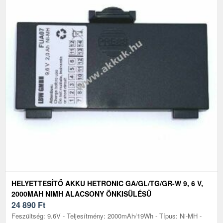
HELYETTESÍTŐ AKKU HETRONIC GA/GL/TG/GR-W 9, 6 V,
2000MAH NIMH ALACSONY ÖNKISÜLÉSŰ
24 890
Ft
Feszültség: 9.6V - Teljesítmény: 2000mAh/19Wh - Típus: Ni-MH -