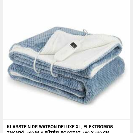
KLARSTEIN DR WATSON DELUXE XL, ELEKTROMOS
TAKARÓ, 160 W, 9 FŰTÉSI FOKOZAT, 180 X 130 CM