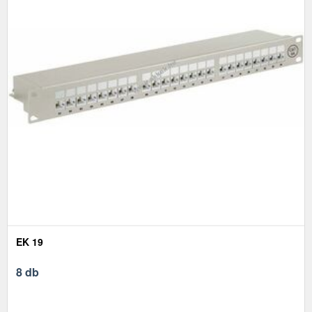
EK 19
8 db