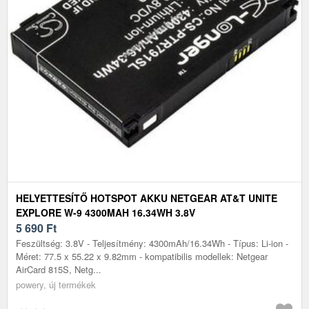
HELYETTESÍTŐ HOTSPOT AKKU NETGEAR AT&T UNITE
EXPLORE W-9 4300MAH 16.34WH 3.8V
5 690
Ft
Feszültség: 3.8V - Teljesítmény: 4300mAh/16.34Wh - Típus: Li-ion -
Méret: 77.5 x 55.22 x 9.82mm - kompatibilis modellek: Netgear
AirCard 815S, Netg...
powery, új termékek