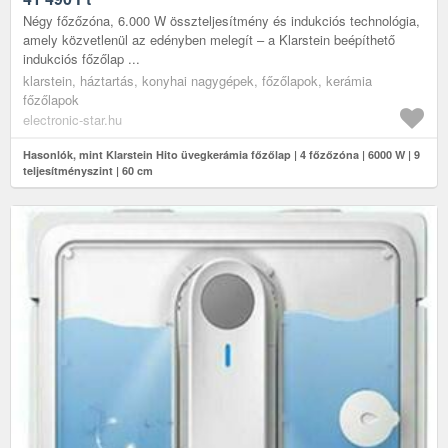
Négy főzőzóna, 6.000 W összteljesítmény és indukciós technológia,
amely közvetlenül az edényben melegít – a Klarstein beépíthető
indukciós főzőlap ...
klarstein, háztartás, konyhai nagygépek, főzőlapok, kerámia
főzőlapok
electronic-star.hu
Hasonlók, mint Klarstein Hito üvegkerámia főzőlap | 4 főzőzóna | 6000 W | 9
teljesítményszint | 60 cm