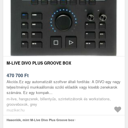
M-LIVE DIVO PLUS GROOVE BOX
470 700
Ft
Akciós.Ez egy automatizált szoftver általi fordítás: A DIVO egy nagy
teljesítményű munkaállomás szóló előadók vagy kisebb zenekarok
számára. Ez egy kompak...
m-live, hangszerek, billentyűs, szintetizátorok és workstations,
grooveboxok, grey
muziker.hu
Hasonlók, mint M-Live Divo Plus Groove box