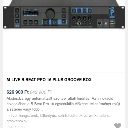
M-LIVE B.BEAT PRO 16 PLUS GROOVE BOX
626 900
Ft
642 900 Ft
Akciós.Ez egy automatizált szoftver általi fordítás: Az innováció
élvonalában a B.Beat Pro 16 egyedülálló élőzenei teljesítményt nyújt
a sztereó vagy több...
m-live, hangszerek, billentyűs, szintetizátorok és workstations,
grooveboxok
muziker.hu