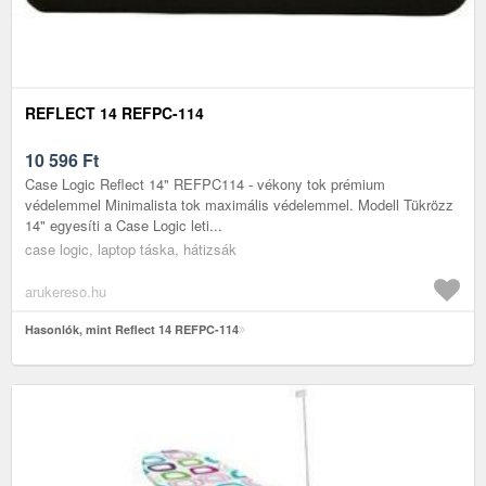
REFLECT 14 REFPC-114
10 596
Ft
Case Logic Reflect 14" REFPC114 - vékony tok prémium
védelemmel Minimalista tok maximális védelemmel. Modell Tükrözz
14" egyesíti a Case Logic leti...
case logic, laptop táska, hátizsák
arukereso.hu
Hasonlók, mint Reflect 14 REFPC-114