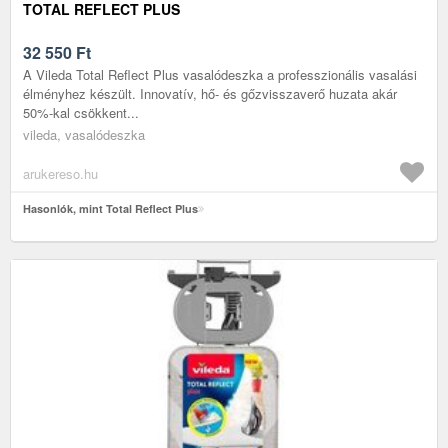
TOTAL REFLECT PLUS
32 550
Ft
A Vileda Total Reflect Plus vasalódeszka a professzionális vasalási
élményhez készült. Innovatív, hő- és gőzvisszaverő huzata akár
50%-kal csökkent...
vileda, vasalódeszka
arukereso.hu
Hasonlók, mint Total Reflect Plus