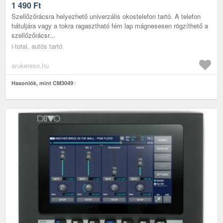
1 490
Ft
Szellőzőrácsra helyezhető univerzális okostelefon tartó. A telefon
hátuljára vagy a tokra ragasztható fém lap mágnesesen rögzíthető a
szellőzőrácsr...
i-total, autós tartó
arukereso.hu
Hasonlók, mint CM3049