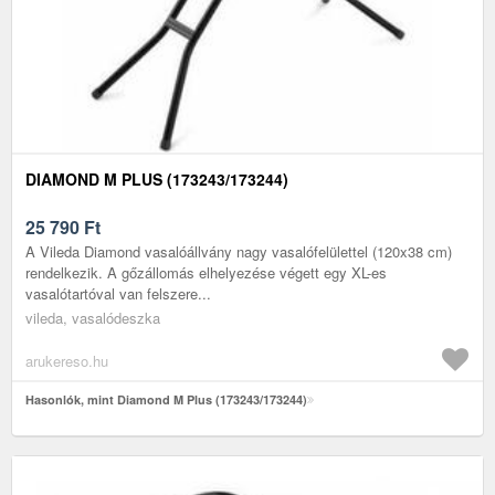
DIAMOND M PLUS (173243/173244)
25 790
Ft
A Vileda Diamond vasalóállvány nagy vasalófelülettel (120x38 cm)
rendelkezik. A gőzállomás elhelyezése végett egy XL-es
vasalótartóval van felszere...
vileda, vasalódeszka
arukereso.hu
Hasonlók, mint Diamond M Plus (173243/173244)