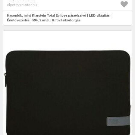
electronic-star.hu
Hasonlók, mint Klarstein Total Eclipse páraelszívó | LED világítás |
Érintővezérlés | 594, 2 m³/h | Kifúvás/körforgás