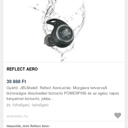
REFLECT AERO
39 888
Ft
Gyártó: JBLModell: Reflect AeroLeírás: Mozgásra tervezveA
biztonságos illeszkedést biztosító POWERFINS és az egész napos
kényelmet biztosító, jobba...
jbl, fülhallgató, fejhallgató
arukereso.hu
Hasonlók, mint Reflect Aero