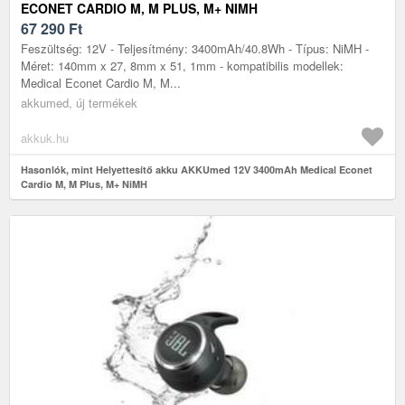
ECONET CARDIO M, M PLUS, M+ NIMH
67 290
Ft
Feszültség: 12V - Teljesítmény: 3400mAh/40.8Wh - Típus: NiMH -
Méret: 140mm x 27, 8mm x 51, 1mm - kompatibilis modellek:
Medical Econet Cardio M, M...
akkumed, új termékek
akkuk.hu
Hasonlók, mint Helyettesítő akku AKKUmed 12V 3400mAh Medical Econet
Cardio M, M Plus, M+ NiMH