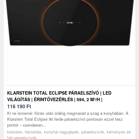
KLARSTEIN TOTAL ECLIPSE PÁRAELSZÍVÓ | LED
VILÁGÍTÁS | ÉRINTŐVEZÉRLÉS | 594, 2 M³/H |
KIFÚVÁS/KÖRFORGÁS
116 190
Ft
Ki ne ismerné: főzés után órákig megmarad a szag a konyhában. A
Klarstein Total Eclipse 90 ferde páraelszívó pontosan ezzel tesz
pontot – csendesen...
klarstein, háztartás, konyhai nagygépek, páraelszívók, kéményes és
fali páraelszívók