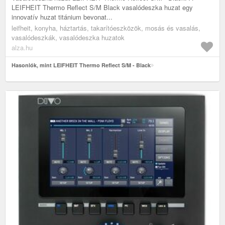
LEIFHEIT Thermo Reflect S/M Black vasalódeszka huzat egy
innovatív huzat titánium bevonat...
leifheit, konyha, háztartás, takarítóeszközök, mosás és vasalás,
vasalódeszkák, vasalódeszka huzatok
alza.hu
Hasonlók, mint LEIFHEIT Thermo Reflect S/M - Black