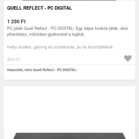
QUELL REFLECT - PC DIGITAL
1 290
Ft
PC játék Quell Reflect - PC DIGITAL: Egy bájos kirakós játék, ahol
pihenhetsz, miközben gyakorolod a logikát.
firefly studios, gaming és szórakozás, pc és konzoljátékok
alza.hu
Hasonlók, mint Quell Reflect - PC DIGITAL