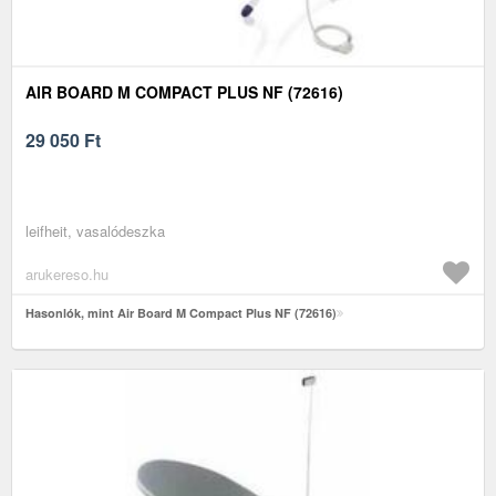
AIR BOARD M COMPACT PLUS NF (72616)
29 050
Ft
leifheit, vasalódeszka
arukereso.hu
Hasonlók, mint Air Board M Compact Plus NF (72616)