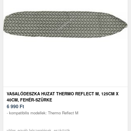
VASALÓDESZKA HUZAT THERMO REFLECT M, 125CM X
40CM, FEHÉR-SZÜRKE
6 990
Ft
- kompatibilis modellek: Thermo Reflect M
vhbw, egyéb felszerelések, eszközök