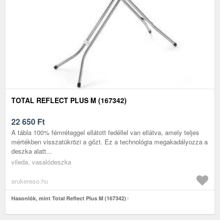
TOTAL REFLECT PLUS M (167342)
22 650
Ft
A tábla 100% fémréteggel ellátott fedéllel van ellátva, amely teljes
mértékben visszatükrözi a gőzt. Ez a technológia megakadályozza a
deszka alatt...
vileda, vasalódeszka
arukereso.hu
Hasonlók, mint Total Reflect Plus M (167342)