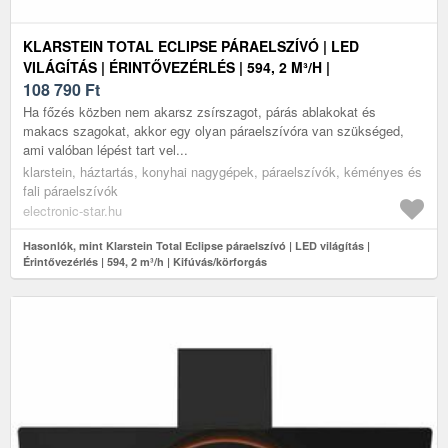
KLARSTEIN TOTAL ECLIPSE PÁRAELSZÍVÓ | LED
VILÁGÍTÁS | ÉRINTŐVEZÉRLÉS | 594, 2 M³/H |
KIFÚVÁS/KÖRFORGÁS
108 790
Ft
Ha főzés közben nem akarsz zsírszagot, párás ablakokat és
makacs szagokat, akkor egy olyan páraelszívóra van szükséged,
ami valóban lépést tart vel...
klarstein, háztartás, konyhai nagygépek, páraelszívók, kéményes és
fali páraelszívók
electronic-star.hu
Hasonlók, mint Klarstein Total Eclipse páraelszívó | LED világítás |
Érintővezérlés | 594, 2 m³/h | Kifúvás/körforgás