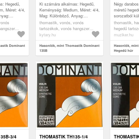
as: Hegedű,
Ki számára alkalmas: Hegedű,
Négy darabos 
, Méret: 4/4,
Keménység: Medium, Méret: 4/4,
méretű heged
nyag:
Mag: Különböző, Anyag:
sorozatból k
30, 131, 132,
Különféle, Húrok: 129, 131, 132,
és játékstílu
vonós
thomastik, vonós, vonós
thomastik, ha
 Ausztria
133, Gyártás helye: Ausztria
kézzel készül
hangszer
tartozékok, vonós hangszer
hegedű tartoz
...
 teljes
húrok, hegedűhúrok, teljes
kytary.hu
muziker.hu
készletek
astik Dominant
Hasonlók, mint Thomastik Dominant
Hasonlók, min
135B
Hegedű húr
35B-3/4
THOMASTIK TH135-1/4
THOMASTIK