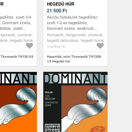
ÚR
HEGEDŰ HÚR
21 500
Ft
gedűhöz: szett 3/4-
Akciós.húrkészlet hegedűhöz:
, Dominant széria,
szett 1/2-es hegedűhöz,
ibilitás, stabil
Dominant széria, rendkívüli
rém körülmények
flexibilitás, stabil hangolás
ngszerek, vonósok,
thomastik, hangszerek, vonósok,
dag, meleg...
extrém körülmények között is,
ékok, hegedű húrok
hegedű tartozékok, hegedű húrok
gazdag, meleg...
muziker.hu
 Thomastik TH135-3/4
Hasonlók, mint Thomastik TH135B-
1/2 Hegedű húr