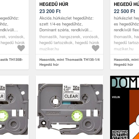
HEGEDŰ HÚR
HEGEDŰ H
23 200
Ft
22 500
Ft
hegedűhöz:
Akciós.húrkészlet hegedűhöz:
húrkészlet he
űhöz,
szett 1/4-es hegedűhöz,
es hegedűhöz
ndkívüli
Dominant széria, rendkívüli
rendkívüli flex
hangolás
flexibilitás, stabil hangolás
hangolás ext
rek, vonósok,
thomastik, hangszerek, vonósok,
thomastik, ha
 között is,
extrém körülmények között is,
között is, gaz
 hegedű húrok
hegedű tartozékok, hegedű húrok
hegedű tartoz
gazdag, meleg...
muziker.hu
muziker.hu
astik TH135B-
Hasonlók, mint Thomastik TH135-1/4
Hasonlók, mint
Hegedű húr
Hegedű húr