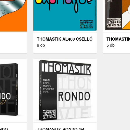
THOMASTIK AL400 CSELLÓ
THOMASTIK
HÚR
6 db
5 db
NDO
THOMASTIK RONDO 4/4