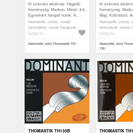
Ki számára alkalmas: Hegedű,
Ki számára alkalm
Keménység: Medium, Méret: 4/4,
Keménység: Medium
Egyenként hangolt húrok: A,
Mag: Különböző, A
Gyártás helye: Ausztria
Különféle, Húrok: 1
thomastik, vonós, vonós
thomastik, vonós, 
133, Gyártás helye:
tartozékok, vonós hangszer
tartozékok, vonós 
húrok, hegedűhúrok, egyedi
húrok, hegedűhúrok,
kytary.hu
kytary.hu
húrok
készletek
Hasonlók, mint Thomastik 131
Hasonlók, mint Thom
135
THOMASTIK TH135B
THOMASTIK TH1