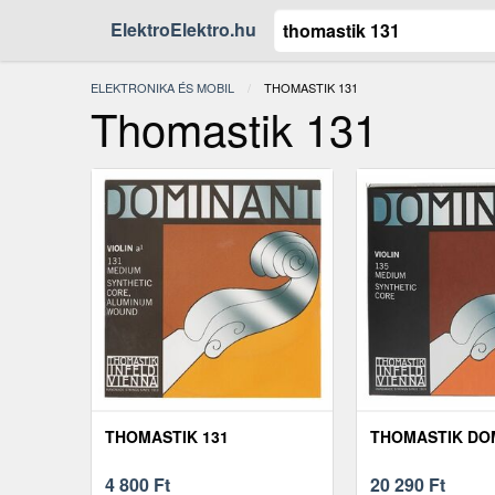
ElektroElektro.hu
ELEKTRONIKA ÉS MOBIL
JELENLEGI:
THOMASTIK 131
Thomastik 131
THOMASTIK 131
THOMASTIK DO
4 800
Ft
20 290
Ft