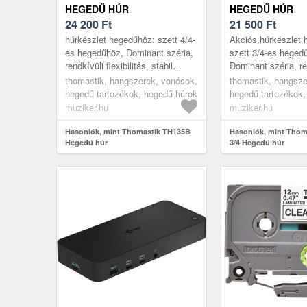
HEGEDŰ HÚR
HEGEDŰ HÚR
24 200
Ft
21 500
Ft
húrkészlet hegedűhöz: szett 4/4-
Akciós.húrkészlet 
es hegedűhöz, Dominant széria,
szett 3/4-es heged
rendkívüli flexibilitás, stabil
Dominant széria, re
hangolás extrém körülmények
flexibilitás, stabil 
thomastik, hangszerek, vonósok,
thomastik, hangsze
között is, gazdag, meleg...
extrém körülmények
hegedű tartozékok, hegedű húrok
hegedű tartozékok,
gazdag, meleg...
muziker.hu
muziker.hu
Hasonlók, mint Thomastik TH135B
Hasonlók, mint Thom
Hegedű húr
3/4 Hegedű húr