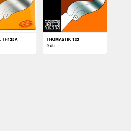
 TH135A
THOMASTIK 132
9 db