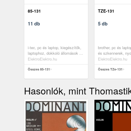
85-131
TZE-131
11 db
5 db
i-tec, pc és laptop, kiegészítők,
brother, pc és lapt
laptophoz, dokkoló állomások és
és szkennerek, ny
usb hubok
kellékek, papírok, 
ElektroElektro.hu
ElektroElektro.hu
cimkéző szalagok
Összes 85-131
Összes TZe-131
Hasonlók, mint Thomasti