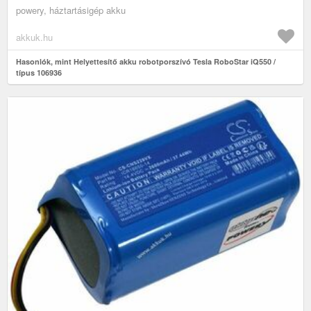
powery, háztartásigép akku
akkuk.hu
Hasonlók, mint Helyettesítő akku robotporszívó Tesla RoboStar iQ550 /
típus 106936