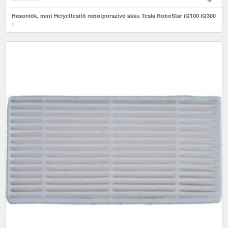
Hasonlók, mint Helyettesítő robotporszívó akku Tesla RoboStar iQ100 iQ300