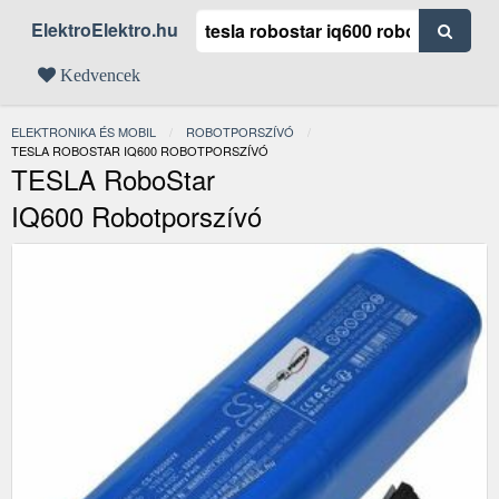
ElektroElektro.hu
Kedvencek
ELEKTRONIKA ÉS MOBIL
ROBOTPORSZÍVÓ
JELENLEGI:
TESLA ROBOSTAR IQ600 ROBOTPORSZÍVÓ
TESLA RoboStar
IQ600 Robotporszívó