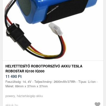
HELYETTESÍTŐ ROBOTPORSZÍVÓ AKKU TESLA
ROBOSTAR IQ100 IQ300
11 490
Ft
Feszültség: 14, 4V - Teljesítmény: 2600mAh/37Wh - Típus: Li-Ion -
Méret: 69mm x 37mm x 37mm
powery, háztartásigép akku
akkuk.hu