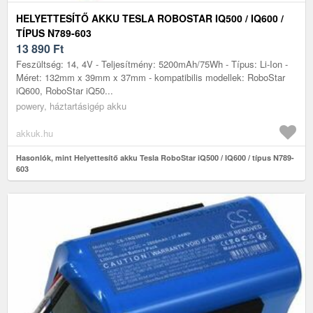
HELYETTESÍTŐ AKKU TESLA ROBOSTAR IQ500 / IQ600 /
TÍPUS N789-603
13 890
Ft
Feszültség: 14, 4V - Teljesítmény: 5200mAh/75Wh - Típus: Li-Ion -
Méret: 132mm x 39mm x 37mm - kompatibilis modellek: RoboStar
iQ600, RoboStar iQ50...
powery, háztartásigép akku
akkuk.hu
Hasonlók, mint Helyettesítő akku Tesla RoboStar iQ500 / IQ600 / típus N789-
603