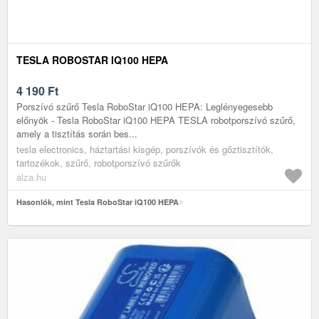
TESLA ROBOSTAR IQ100 HEPA
4 190
Ft
Porszívó szűrő Tesla RoboStar iQ100 HEPA: Leglényegesebb
előnyök - Tesla RoboStar iQ100 HEPA TESLA robotporszívó szűrő,
amely a tisztítás során bes...
tesla electronics, háztartási kisgép, porszívók és gőztisztítók,
tartozékok, szűrő, robotporszívó szűrők
alza.hu
Hasonlók, mint Tesla RoboStar iQ100 HEPA