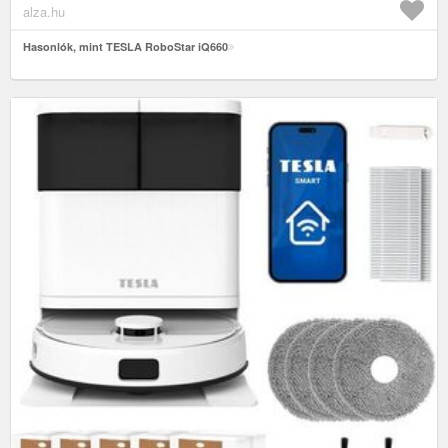
alza.hu
Hasonlók, mint TESLA RoboStar iQ660