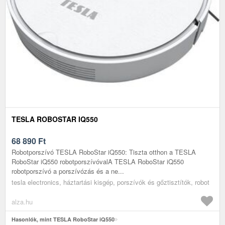
TESLA ROBOSTAR IQ550
68 890
Ft
Robotporszívó TESLA RoboStar iQ550: Tiszta otthon a TESLA
RoboStar iQ550 robotporszívóvalA TESLA RoboStar iQ550
robotporszívó a porszívózás és a ne...
tesla electronics, háztartási kisgép, porszívók és gőztisztítók, robot
alza.hu
Hasonlók, mint TESLA RoboStar iQ550