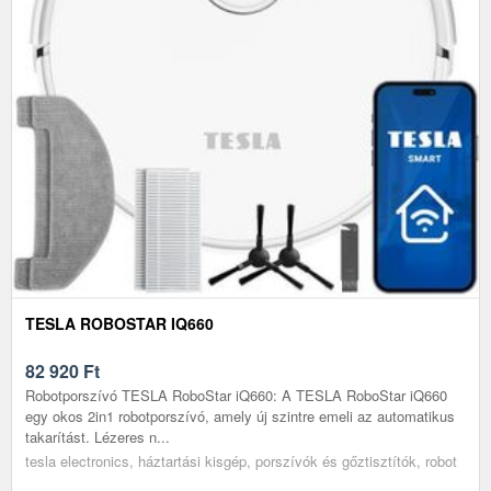
TESLA ROBOSTAR IQ660
82 920
Ft
Robotporszívó TESLA RoboStar iQ660: A TESLA RoboStar iQ660
egy okos 2in1 robotporszívó, amely új szintre emeli az automatikus
takarítást. Lézeres n...
tesla electronics, háztartási kisgép, porszívók és gőztisztítók, robot