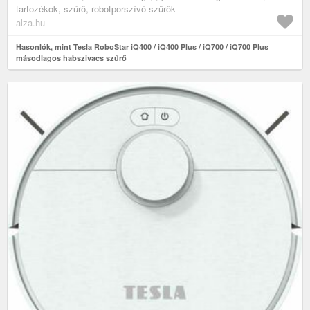
tartozékok, szűrő, robotporszívó szűrők
alza.hu
Hasonlók, mint Tesla RoboStar iQ400 / iQ400 Plus / iQ700 / iQ700 Plus
másodlagos habszivacs szűrő