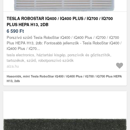
TESLA ROBOSTAR IQ400 / IQ400 PLUS / IQ700 / IQ700
PLUS HEPA H13, 2DB
6 590
Ft
Porszívó szűrő Tesla RoboStar iQ400 / iQ400 Plus / iQ700 / iQ700
Plus HEPA H13, 2db: Fontosabb jellemzők - Tesla RoboStar iQ400 /
iQ400 Plus / iQ70...
tesla electronics, háztartási kisgép, porszívók és gőztisztítók,
tartozékok, szűrő, robotporszívó szűrők
alza.hu
Hasonlók, mint Tesla RoboStar iQ400 / iQ400 Plus / iQ700 / iQ700 Plus HEPA
H13, 2db