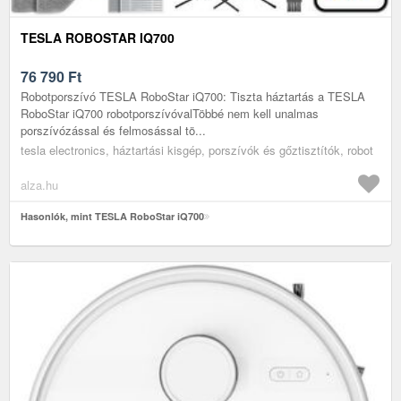
TESLA ROBOSTAR IQ700
76 790
Ft
Robotporszívó TESLA RoboStar iQ700: Tiszta háztartás a TESLA
RoboStar iQ700 robotporszívóvalTöbbé nem kell unalmas
porszívózással és felmosással tö...
tesla electronics, háztartási kisgép, porszívók és gőztisztítók, robot
alza.hu
Hasonlók, mint TESLA RoboStar iQ700