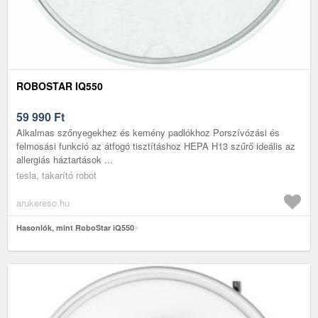
ROBOSTAR IQ550
59 990
Ft
Alkalmas szőnyegekhez és kemény padlókhoz Porszívózási és
felmosási funkció az átfogó tisztításhoz HEPA H13 szűrő ideális az
allergiás háztartások ...
tesla, takarító robot
arukereso.hu
Hasonlók, mint RoboStar iQ550