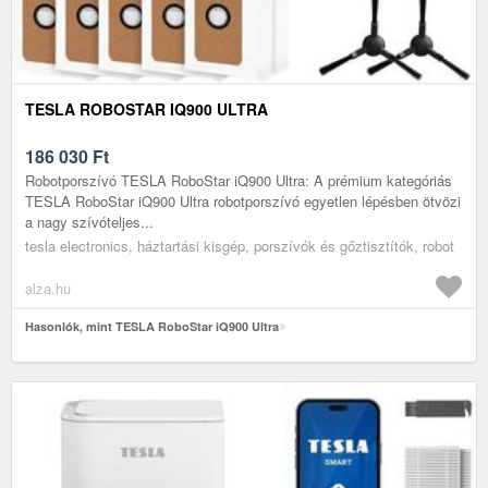
TESLA ROBOSTAR IQ900 ULTRA
186 030
Ft
Robotporszívó TESLA RoboStar iQ900 Ultra: A prémium kategóriás
TESLA RoboStar iQ900 Ultra robotporszívó egyetlen lépésben ötvözi
a nagy szívóteljes...
tesla electronics, háztartási kisgép, porszívók és gőztisztítók, robot
alza.hu
Hasonlók, mint TESLA RoboStar iQ900 Ultra