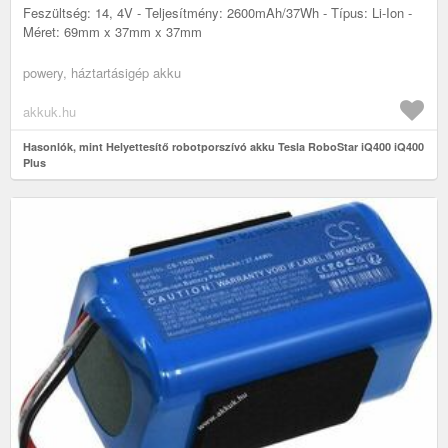
Feszültség: 14, 4V - Teljesítmény: 2600mAh/37Wh - Típus: Li-Ion -
Méret: 69mm x 37mm x 37mm
powery, háztartásigép akku
akkuk.hu
Hasonlók, mint Helyettesítő robotporszívó akku Tesla RoboStar iQ400 iQ400
Plus