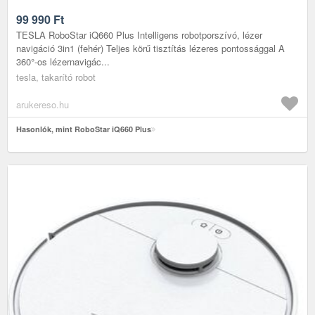
99 990
Ft
TESLA RoboStar iQ660 Plus Intelligens robotporszívó, lézer
navigáció 3in1 (fehér) Teljes körű tisztítás lézeres pontossággal A
360°-os lézernavigác...
tesla, takarító robot
arukereso.hu
Hasonlók, mint RoboStar iQ660 Plus