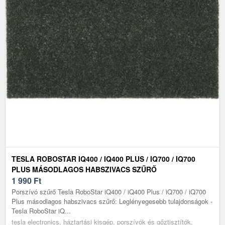
TESLA ROBOSTAR IQ400 / IQ400 PLUS / IQ700 / IQ700
PLUS MÁSODLAGOS HABSZIVACS SZŰRŐ
1 990
Ft
Porszívó szűrő Tesla RoboStar iQ400 / iQ400 Plus / iQ700 / iQ700
Plus másodlagos habszivacs szűrő: Leglényegesebb tulajdonságok -
Tesla RoboStar iQ...
tesla electronics, háztartási kisgép, porszívók és gőztisztítók,