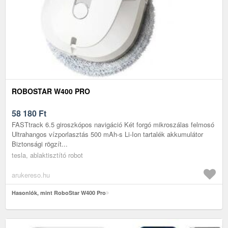
ROBOSTAR W400 PRO
58 180
Ft
FASTtrack 6.5 giroszkópos navigáció Két forgó mikroszálas felmosó
Ultrahangos vízporlasztás 500 mAh-s Li-Ion tartalék akkumulátor
Biztonsági rögzít...
tesla, ablaktisztító robot
arukereso.hu
Hasonlók, mint RoboStar W400 Pro