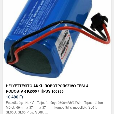
HELYETTESÍTŐ AKKU ROBOTPORSZÍVÓ TESLA
ROBOSTAR IQ550 / TÍPUS 106936
10 490
Ft
Feszültség: 14, 4V - Teljesítmény: 2600mAh/37Wh - Típus: Li-Ion -
Méret: 69mm x 37mm x 37mm - kompatibilis modellek: SL61,
SL60D, SL60 Plus, SL68, ...