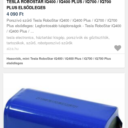
TESLA ROBOSTAR IQ400 / IQ400 PLUS / IQ700 / IQ700
PLUS ELSŐDLEGES
4 090
Ft
Porszívó szűrő Tesla RoboStar iQ400 / iQ400 Plus / iQ700 / iQ700
Plus elsődleges: Legfontosabb tulajdonságok - Tesla RoboStar iQ400
/ iQ400 Plus / ...
tesla electronics, háztartási kisgép, porszívók és gőztisztítók,
tartozékok, szűrő, robotporszívó szűrők
alza.hu
Hasonlók, mint Tesla RoboStar iQ400 / iQ400 Plus / iQ700 / iQ700 Plus
elsődleges