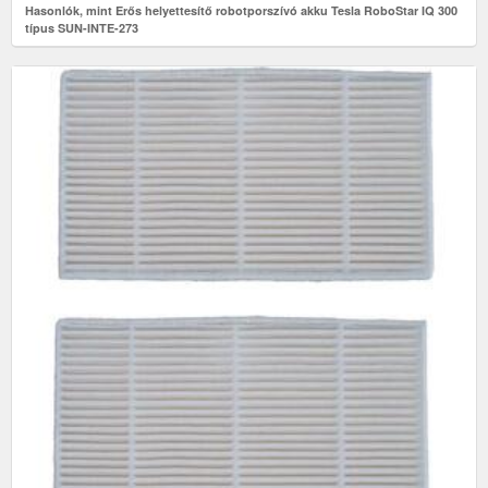
Hasonlók, mint Erős helyettesítő robotporszívó akku Tesla RoboStar IQ 300
típus SUN-INTE-273