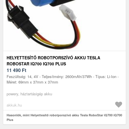
HELYETTESÍTŐ ROBOTPORSZÍVÓ AKKU TESLA
ROBOSTAR IQ700 IQ700 PLUS
11 490
Ft
Feszültség: 14, 4V - Teljesítmény: 2600mAh/37Wh - Típus: Li-Ion -
Méret: 69mm x 37mm x 37mm
powery, háztartásigép akku
akkuk.hu
Hasonlók, mint Helyettesítő robotporszívó akku Tesla RoboStar iQ700 iQ700
Plus