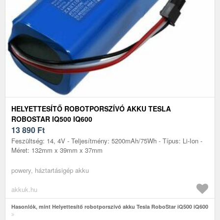
HELYETTESÍTŐ ROBOTPORSZÍVÓ AKKU TESLA
ROBOSTAR IQ500 IQ600
13 890
Ft
Feszültség: 14, 4V - Teljesítmény: 5200mAh/75Wh - Típus: Li-Ion -
Méret: 132mm x 39mm x 37mm
powery, háztartásigép akku
akkuk.hu
Hasonlók, mint Helyettesítő robotporszívó akku Tesla RoboStar iQ500 iQ600