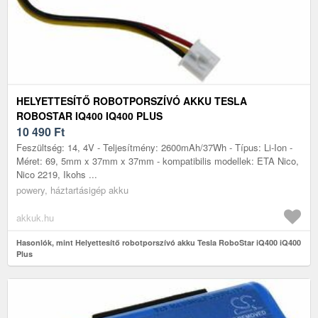
HELYETTESÍTŐ ROBOTPORSZÍVÓ AKKU TESLA
ROBOSTAR IQ400 IQ400 PLUS
10 490
Ft
Feszültség: 14, 4V - Teljesítmény: 2600mAh/37Wh - Típus: Li-Ion -
Méret: 69, 5mm x 37mm x 37mm - kompatibilis modellek: ETA Nico,
Nico 2219, Ikohs ...
powery, háztartásigép akku
akkuk.hu
Hasonlók, mint Helyettesítő robotporszívó akku Tesla RoboStar iQ400 iQ400
Plus