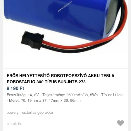
ERŐS HELYETTESÍTŐ ROBOTPORSZÍVÓ AKKU TESLA
ROBOSTAR IQ 300 TÍPUS SUN-INTE-273
9 190
Ft
Feszültség: 14, 8V - Teljesítmény: 2600mAh/38, 5Wh - Típus: Li-Ion
- Méret: 70, 19mm x 37, 17mm x 36, 96mm
powery, háztartásigép akku
akkuk.hu