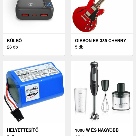
KÜLSŐ
GIBSON ES-339 CHERRY
AKKUMULÁTOROK ÉS
26 db
5 db
POWERBANKEK
HELYETTESÍTŐ
1000 W ÉS NAGYOBB