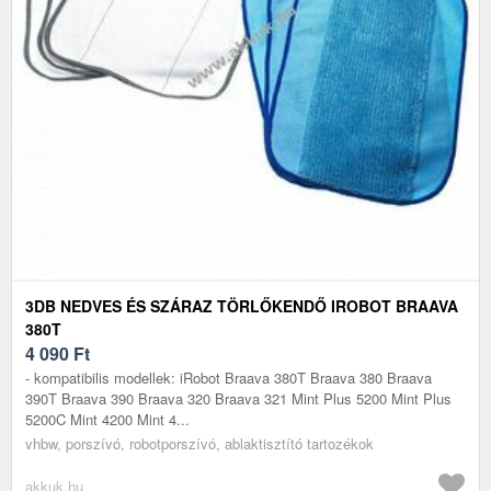
3DB NEDVES ÉS SZÁRAZ TÖRLŐKENDŐ IROBOT BRAAVA
380T
4 090
Ft
- kompatibilis modellek: iRobot Braava 380T Braava 380 Braava
390T Braava 390 Braava 320 Braava 321 Mint Plus 5200 Mint Plus
5200C Mint 4200 Mint 4...
vhbw, porszívó, robotporszívó, ablaktisztító tartozékok
akkuk.hu