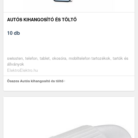
AUTÓS KIHANGOSÍTÓ ÉS TÖLTŐ
10 db
swissten, telefon, tablet, okosóra, mobiltelefon tartozékok, tartók és
állványok
ElektroElektro.hu
Összes Autós kihangosító és töltő