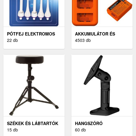
PÓTFEJ ELEKTROMOS
AKKUMULÁTOR ÉS
FOGKEFÉHEZ ÉS
22 db
TÖLTŐ
4503 db
SZÁJZUHANYHOZ
SZÉKEK ÉS LÁBTARTÓK
HANGSZÓRÓ
15 db
ÁLLVÁNYOK ÉS FALI
60 db
KONZOLOK