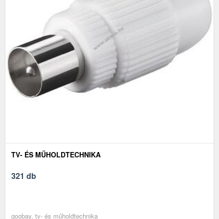
TV- ÉS MŰHOLDTECHNIKA
321 db
goobay, tv- és műholdtechnika