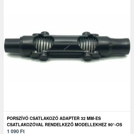
PORSZÍVÓ CSATLAKOZÓ ADAPTER 32 MM-ES
CSATLAKOZÓVAL RENDELKEZŐ MODELLEKHEZ 90°-OS
SZÖGBEN HAJLÍTHATÓ
1 090
Ft