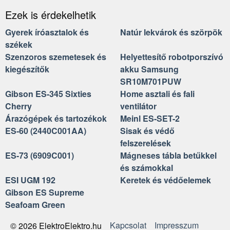
Ezek is érdekelhetik
Gyerek íróasztalok és
Natúr lekvárok és szörpök
székek
Szenzoros szemetesek és
Helyettesítő robotporszívó
kiegészítők
akku Samsung
SR10M701PUW
Gibson ES-345 Sixties
Home asztali és fali
Cherry
ventilátor
Árazógépek és tartozékok
Meinl ES-SET-2
ES-60 (2440C001AA)
Sisak és védő
felszerelések
ES-73 (6909C001)
Mágneses tábla betűkkel
és számokkal
ESI UGM 192
Keretek és védőelemek
Gibson ES Supreme
Seafoam Green
Kapcsolat
Impresszum
© 2026 ElektroElektro.hu