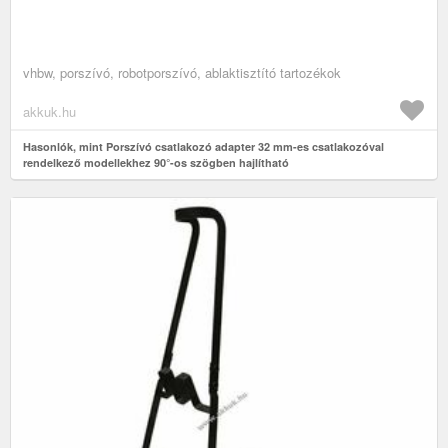
vhbw, porszívó, robotporszívó, ablaktisztító tartozékok
akkuk.hu
Hasonlók, mint Porszívó csatlakozó adapter 32 mm-es csatlakozóval
rendelkező modellekhez 90°-os szögben hajlítható