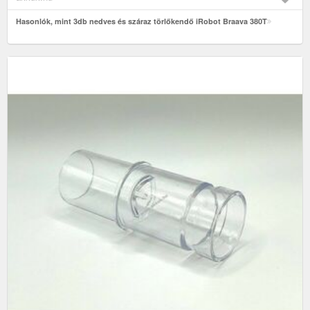
Hasonlók, mint 3db nedves és száraz törlőkendő iRobot Braava 380T