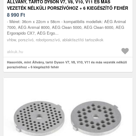
ÁLLVÁNY, TARTÓ DYSON V7, V8, V10, V11 ÉS MÁS
VEZETÉK NÉLKÜLI PORSZÍVÓHOZ + 6 KIEGÉSZÍTŐ FEHÉR
8 990
Ft
- Méret: 36cm x 22cm x 58cm - kompatibilis modellek: AEG Animal
7000, AEG Animal 8000, AEG Clean 5000, AEG Clean 6000, AEG
Ergorapido CX7, AEG Ergo...
vhbw, porszívó, robotporszívó, ablaktisztító tartozékok
akkuk.hu
Hasonlók, mint Állvány, tartó Dyson V7, V8, V10, V11 és más vezeték nélküli
porszívóhoz + 6 kiegészítő fehér