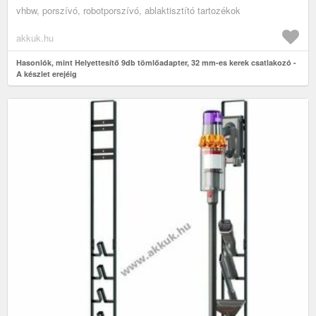
vhbw, porszívó, robotporszívó, ablaktisztító tartozékok
akkuk.hu
Hasonlók, mint Helyettesítő 9db tömlőadapter, 32 mm-es kerek csatlakozó -
A készlet erejéig