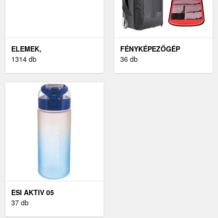
ELEMEK,
FÉNYKÉPEZŐGÉP
AKKUMULÁTOROK ÉS
1314 db
TÁSKÁK ÉS TOKOK
36 db
TÖLTŐK
ESI AKTIV 05
37 db