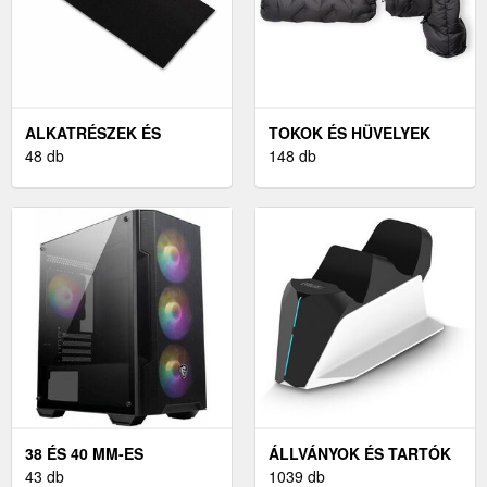
ALKATRÉSZEK ÉS
TOKOK ÉS HÜVELYEK
TARTOZÉKOK
48 db
148 db
PÁRAELSZÍVÓKHOZ
38 ÉS 40 MM-ES
ÁLLVÁNYOK ÉS TARTÓK
43 db
1039 db