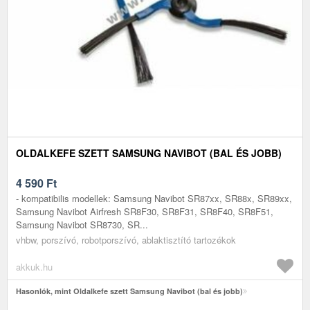
OLDALKEFE SZETT SAMSUNG NAVIBOT (BAL ÉS JOBB)
4 590
Ft
- kompatibilis modellek: Samsung Navibot SR87xx, SR88x, SR89xx,
Samsung Navibot Airfresh SR8F30, SR8F31, SR8F40, SR8F51,
Samsung Navibot SR8730, SR...
vhbw, porszívó, robotporszívó, ablaktisztító tartozékok
akkuk.hu
Hasonlók, mint Oldalkefe szett Samsung Navibot (bal és jobb)