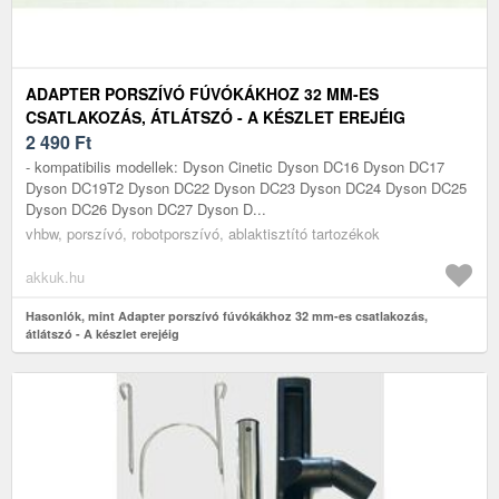
ADAPTER PORSZÍVÓ FÚVÓKÁKHOZ 32 MM-ES
CSATLAKOZÁS, ÁTLÁTSZÓ - A KÉSZLET EREJÉIG
2 490
Ft
- kompatibilis modellek: Dyson Cinetic Dyson DC16 Dyson DC17
Dyson DC19T2 Dyson DC22 Dyson DC23 Dyson DC24 Dyson DC25
Dyson DC26 Dyson DC27 Dyson D...
vhbw, porszívó, robotporszívó, ablaktisztító tartozékok
akkuk.hu
Hasonlók, mint Adapter porszívó fúvókákhoz 32 mm-es csatlakozás,
átlátszó - A készlet erejéig