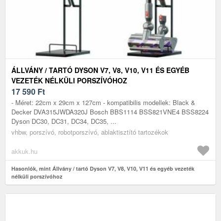
ÁLLVÁNY / TARTÓ DYSON V7, V8, V10, V11 ÉS EGYÉB
VEZETÉK NÉLKÜLI PORSZÍVÓHOZ
17 590
Ft
- Méret: 22cm x 29cm x 127cm - kompatibilis modellek: Black &
Decker DVA315JWDA320J Bosch BBS1114 BSS821VNE4 BSS8224
Dyson DC30, DC31, DC34, DC35, ...
vhbw, porszívó, robotporszívó, ablaktisztító tartozékok
akkuk.hu
Hasonlók, mint Állvány / tartó Dyson V7, V8, V10, V11 és egyéb vezeték
nélküli porszívóhoz