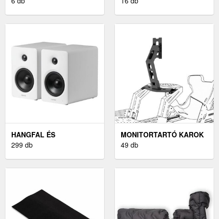
ROBOTPORSZÍVÓ AKKU
6 db
16 db
HAIER T322
HANGFAL ÉS
MONITORTARTÓ KAROK
HANGSZÓRÓ
299 db
ÉS KONZOLOK
49 db