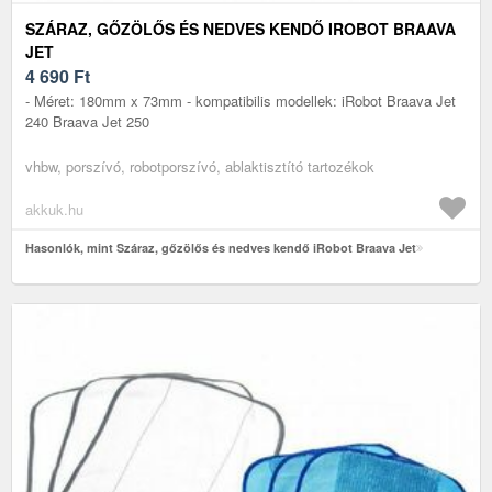
SZÁRAZ, GŐZÖLŐS ÉS NEDVES KENDŐ IROBOT BRAAVA
JET
4 690
Ft
- Méret: 180mm x 73mm - kompatibilis modellek: iRobot Braava Jet
240 Braava Jet 250
vhbw, porszívó, robotporszívó, ablaktisztító tartozékok
akkuk.hu
Hasonlók, mint Száraz, gőzölős és nedves kendő iRobot Braava Jet