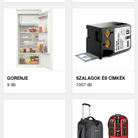
GORENJE
SZALAGOK ÉS CÍMKÉK
HŰTŐSZEKRÉNY ÉS
9 db
1007 db
FAGYASZTÓ