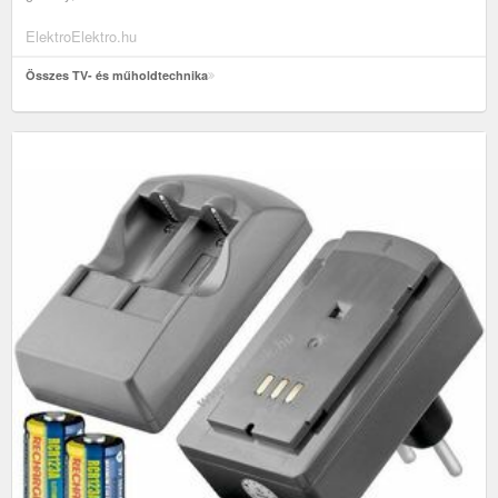
ElektroElektro.hu
Összes TV- és műholdtechnika