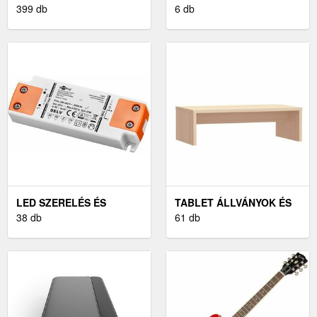
399 db
ÁTALAKÍTÓK
6 db
LED SZERELÉS ÉS
TABLET ÁLLVÁNYOK ÉS
ÁRAMELLÁTÁS
38 db
TARTÓK
61 db