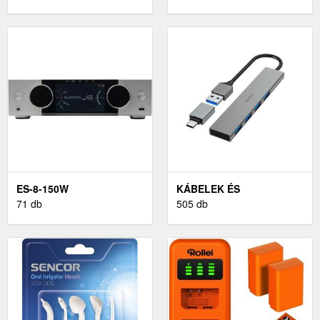
ES-8-150W
KÁBELEK ÉS
71 db
TARTOZÉKOK
505 db