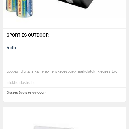
SPORT ÉS OUTDOOR
5 db
goobay, digitális kamera,- fényképezőgép markolatok, kiegészítők
ElektroElektro.hu
Összes Sport és outdoor