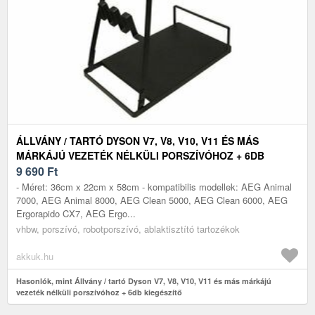
ÁLLVÁNY / TARTÓ DYSON V7, V8, V10, V11 ÉS MÁS
MÁRKÁJÚ VEZETÉK NÉLKÜLI PORSZÍVÓHOZ + 6DB
KIEGÉSZÍTŐ
9 690
Ft
- Méret: 36cm x 22cm x 58cm - kompatibilis modellek: AEG Animal
7000, AEG Animal 8000, AEG Clean 5000, AEG Clean 6000, AEG
Ergorapido CX7, AEG Ergo...
vhbw, porszívó, robotporszívó, ablaktisztító tartozékok
akkuk.hu
Hasonlók, mint Állvány / tartó Dyson V7, V8, V10, V11 és más márkájú
vezeték nélküli porszívóhoz + 6db kiegészítő