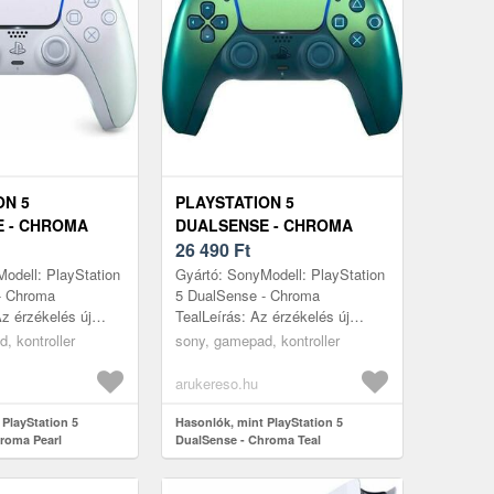
ON 5
PLAYSTATION 5
 - CHROMA
DUALSENSE - CHROMA
TEAL
26 490
Ft
odell: PlayStation
Gyártó: SonyModell: PlayStation
- Chroma
5 DualSense - Chroma
Az érzékelés új
TealLeírás: Az érzékelés új
S5 DualSense
szintje™A PS5 DualSense
, kontroller
sony, gamepad, kontroller
i vezérlője
vezeték nélküli vezérlője
e...
elképesztő, érez...
arukereso.hu
 PlayStation 5
Hasonlók, mint PlayStation 5
roma Pearl
DualSense - Chroma Teal