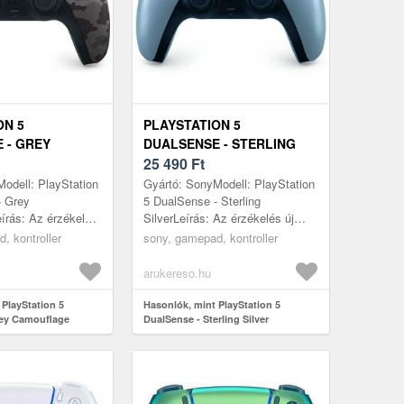
ON 5
PLAYSTATION 5
 - GREY
DUALSENSE - STERLING
GE
SILVER
25 490
Ft
odell: PlayStation
Gyártó: SonyModell: PlayStation
- Grey
5 DualSense - Sterling
írás: Az érzékelés
SilverLeírás: Az érzékelés új
 PS5 DualSense
szintje™A PS5 DualSense
, kontroller
sony, gamepad, kontroller
i vezérlője
vezeték nélküli vezérlője
.
elképesztő, ...
arukereso.hu
 PlayStation 5
Hasonlók, mint PlayStation 5
rey Camouflage
DualSense - Sterling Silver