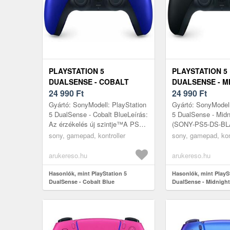
PLAYSTATION 5
PLAYSTATION 5
DUALSENSE - COBALT
DUALSENSE - M
BLUE
24 990
Ft
BLACK
24 990
Ft
Gyártó: SonyModell: PlayStation
Gyártó: SonyModell
5 DualSense - Cobalt BlueLeírás:
5 DualSense - Midn
Az érzékelés új szintje™A PS5
(SONY-PS5-DS-BLA
DualSense vezeték nélküli
Az érzékelés új s
sony, gamepad, kontroller
sony, gamepad, kon
vezérlője elképesztő, érez...
DualSense vezeték 
arukereso.hu
arukereso.hu
Hasonlók, mint PlayStation 5
Hasonlók, mint PlayS
DualSense - Cobalt Blue
DualSense - Midnight