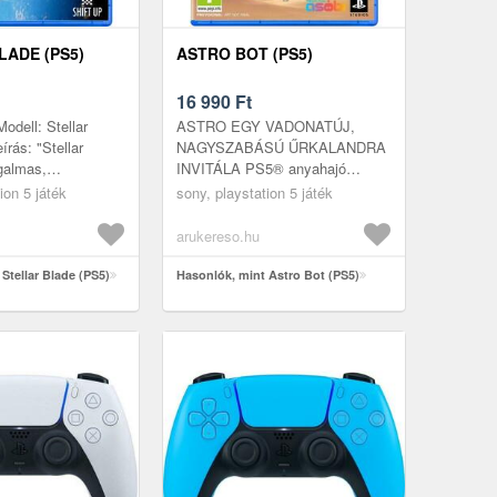
LADE (PS5)
ASTRO BOT (PS5)
16 990
Ft
odell: Stellar
ASTRO EGY VADONATÚJ,
rás: "Stellar
NAGYSZABÁSÚ ŰRKALANDRA
galmas,
INVITÁLA PS5® anyahajó
akció-kalandjáték,
tönkrement, így ASTRO és
ion 5 játék
sony, playstation 5 játék
zetten a PlayStation
robotlegénysége szétszóródott a
galaxisok között. Ideje...
arukereso.hu
Stellar Blade (PS5)
Hasonlók, mint Astro Bot (PS5)