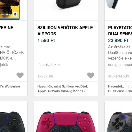
VERINE
SZILIKON VÉDŐTOK APPLE
PLAYSTATI
AIRPODS
DUALSENSE
FÜLHALLGATÓHOZ -
1 590
Ft
WHITE
23 990
Ft
FEKETE - A KÉSZLET
talma:
Az érzékelés
EREJÉIG
RNA ÖLTÖZÉK
DualSense vez
MOK 4
vezérlője elk
VATÁR +1
visszajelzéss
játék
táskák, tokok
sony, gamepad
 Marvel’s
adaptív rava
kalandját...
valami...
akkuk.hu
arukereso.hu
l's Wolverine
Hasonlók, mint Szilikon védőtok
Hasonlók, mint
Apple AirPods fülhallgatóhoz -
DualSense - Gl
fekete - A készlet erejéig