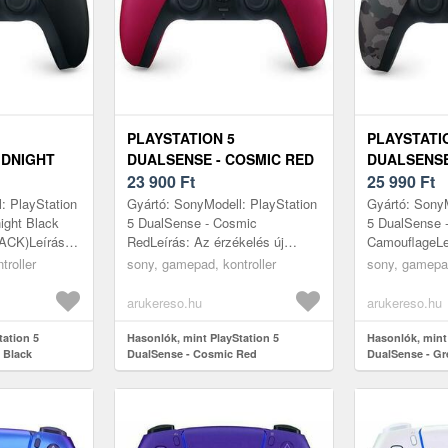
PLAYSTATION 5
PLAYSTATI
IDNIGHT
DUALSENSE - COSMIC RED
DUALSENSE
23 900
Ft
CAMOUFLA
25 990
Ft
: PlayStation
Gyártó: SonyModell: PlayStation
Gyártó: SonyM
ight Black
5 DualSense - Cosmic
5 DualSense 
CK)Leírás:
RedLeírás: Az érzékelés új
CamouflageLe
zintje™A PS5
szintje™A PS5 DualSense
új szintje™A
troller
sony, gamepad, kontroller
sony, gamepad
nélküli vez...
vezeték nélküli vezérlője
vezeték nélkül
elképesztő, érezh...
elképesztő, ..
arukereso.hu
arukereso.hu
tation 5
Hasonlók, mint PlayStation 5
Hasonlók, mint
 Black
DualSense - Cosmic Red
DualSense - G