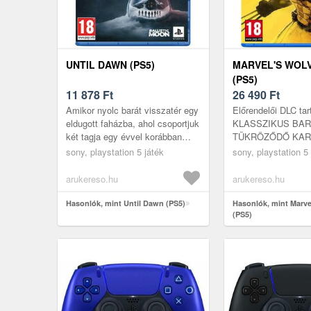
UNTIL DAWN (PS5)
MARVEL'S WOL
(PS5)
11 878
Ft
26 490
Ft
Amikor nyolc barát visszatér egy
Előrendelői DLC tar
eldugott faházba, ahol csoportjuk
KLASSZIKUS BA
két tagja egy évvel korábban
TÜKRÖZŐDŐ KAR
eltűnt, a félelem jeges markába
PLAYSTATION® A
sony, playstation 5 játék
sony, playstation 5 
kerülnek, és hegyi ...
TECHNIKAI PONT A
Wolverine akciódús 
arukereso.hu
arukereso.hu
Hasonlók, mint Until Dawn (PS5)
Hasonlók, mint Marve
(PS5)