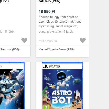
(PS5)
SAROS (PS5)
18 990
Ft
Fedezd fel egy férfi sötét és
személyes történetét, akit egy
olyan világ láncol magához,
amely mindent megmérgez,
ion 5 játék
sony, playstation 5 játék
amihez hozzáér. A változékony
Car...
arukereso.hu
 Returnal (PS5)
Hasonlók, mint Saros (PS5)