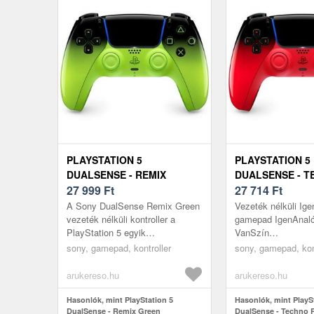
PLAYSTATION 5
PLAYSTATION 5
DUALSENSE - REMIX
DUALSENSE - T
GREEN
27 999
Ft
27 714
Ft
A Sony DualSense Remix Green
Vezeték nélküli Ige
vezeték nélküli kontroller a
gamepad IgenAnaló
PlayStation 5 egyik
VanSzín
legmodernebb irányítója, amely
PirosKompatibilitá
sony, gamepad, kontroller
sony, gamepad, kon
látványos megjelenést és fejlett
5A Sony DualSens
techn...
vezeték nélküli kon.
arukereso.hu
arukereso.hu
Hasonlók, mint PlayStation 5
Hasonlók, mint PlayS
DualSense - Remix Green
DualSense - Techno 