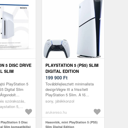
N 5 DISC DRIVE
PLAYSTATION 5 (PS5) SLIM
AL SLIM
DIGITAL EDITION
IS)
199 900
Ft
jtó PlayStation 5
Továbbfejlesztett minimalista
S5 Digital Slim
designVégre itt a frissített
 Átgondolt
PlayStation 5 Slim. A fő
k köszönhetően a
újdonság az elődjén alapuló,
 és szórakozás,
sony, játékkonzol
 Disc Drive Blu-
átdolgozott dizájn, de
laystation 5,
összességéb...
ári
arukereso.hu
PlayStation 5 Disc
Hasonlók, mint PlayStation 5 (PS5)
tal Slim kompatibilis)
Slim Digital Edition