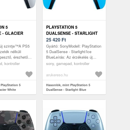
ON 5
PLAYSTATION 5
 - GLACIER
DUALSENSE - STARLIGHT
BLUE
25 420
Ft
 új szintje™A PS5
Gyártó: SonyModell: PlayStation
eték nélküli
5 DualSense - Starlight/Ice
épesztő, érezhető
BlueLeírás: Az érzékelés új
el2, dinamikus
szintje™A PS5 DualSense
, kontroller
sony, gamepad, kontroller
szgombokkal ,
vezeték nélküli vezérlője
elképeszt...
arukereso.hu
 PlayStation 5
Hasonlók, mint PlayStation 5
acier White
DualSense - Starlight Blue