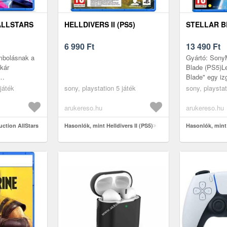
ALLSTARS
HELLDIVERS II (PS5)
STELLAR B
6 990
Ft
13 490
Ft
mbolásnak a
Gyártó: SonyM
kár
Blade (PS5)Leí
Blade" egy iz
vendő
futurisztikus 
játék
sony, playstation 5 játék
sony, playstat
s
melyet kifeje
illagok és az
5 p...
arukereso.hu
arukereso.hu
uction AllStars
Hasonlók, mint Helldivers II (PS5)
Hasonlók, mint 