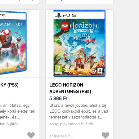
KY (PS5)
LEGO HORIZON
ADVENTURES (PS5)
5 888
Ft
, amit látsz, egy
Utazz a távoli jövőbe, ahol a táj
ly körül élettel teli
LEGO kockákból épült, és a vad
genek, és
természet visszahódította a
eglátogathatod.
Földet. Találkozz a Nora
ion 5 játék
sony, playstation 5 játék
rűen és látvá...
törzzsel, akik Anya Szíve fal...
arukereso.hu