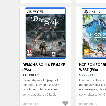
DEMON'S SOULS REMAKE
HORIZON FORB
(PS5)
WEST (PS5)
14 990
Ft
9 888
Ft
Ez az alapoktól újjáépített
Csatlakozz Aloyho
remake a Demon’s Souls™
bemerészkedik a Ti
nyugtalanító történetét és
– a fenséges, de 
könyörtelen harcait mutatja be.A
határvidékre, amely
sony, playstation 5 játék
sony, playstation 5 
PlayStation Studios és a
fenyegetéseket rejt
Bluepoint ...
arukereso.hu
arukereso.hu