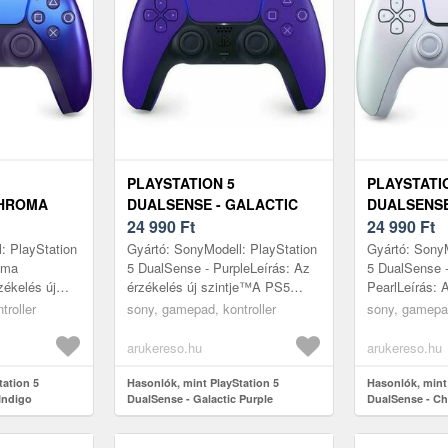
PLAYSTATION 5
PLAYSTATI
CHROMA
DUALSENSE - GALACTIC
DUALSENSE
PURPLE
24 990
Ft
PEARL
24 990
Ft
: PlayStation
Gyártó: SonyModell: PlayStation
Gyártó: SonyM
oma
5 DualSense - PurpleLeírás: Az
5 DualSense 
zékelés új
érzékelés új szintje™A PS5
PearlLeírás: 
alSense
DualSense vezeték nélküli
szintje™A P
troller
sony, gamepad, kontroller
sony, gamepad
érlője
vezérlője elképesztő, érezhető ...
vezeték nélkül
elképesztő, ér
arukereso.hu
arukereso.hu
tation 5
Hasonlók, mint PlayStation 5
Hasonlók, mint
Indigo
DualSense - Galactic Purple
DualSense - Ch