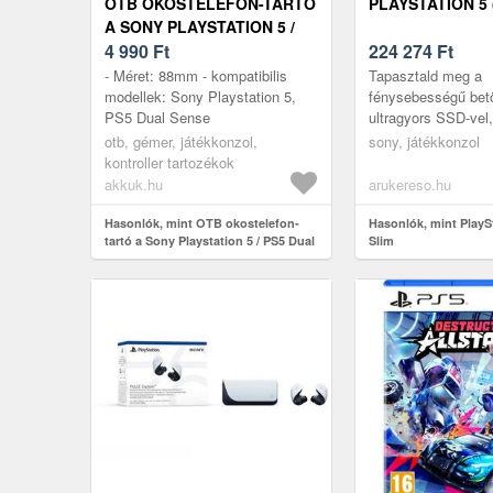
OTB OKOSTELEFON-TARTÓ
PLAYSTATION 5 
A SONY PLAYSTATION 5 /
PS5 DUAL SENSE
4 990
Ft
224 274
Ft
KONTROLLERHEZ
- Méret: 88mm - kompatibilis
Tapasztald meg a
modellek: Sony Playstation 5,
fénysebességű betö
PS5 Dual Sense
ultragyors SSD-vel,
magával ragadó él
otb, gémer, játékkonzol,
sony, játékkonzol
kézzel fogható viss
kontroller tartozékok
az adaptív rav...
akkuk.hu
arukereso.hu
Hasonlók, mint OTB okostelefon-
Hasonlók, mint PlayS
tartó a Sony Playstation 5 / PS5 Dual
Slim
Sense kontrollerhez