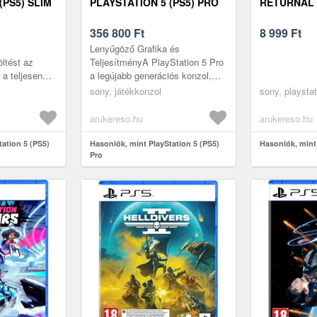
(PS5) SLIM
PLAYSTATION 5 (PS5) PRO
RETURNAL 
356 800
Ft
8 999
Ft
Lenyűgöző Grafika és
ltést az
TeljesítményA PlayStation 5 Pro
 a teljesen
a legújabb generációs konzol,
ményt a
amely a játékélményt új szintre
sony, játékkonzol
sony, playstat
zajelzéssel1,
emeli. Az AI-alapú
felbontásnöve...
arukereso.hu
arukereso.hu
tation 5 (PS5)
Hasonlók, mint PlayStation 5 (PS5)
Hasonlók, mint
Pro