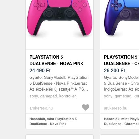
PLAYSTATION 5
PLAYSTATION 5
DUALSENSE - NOVA PINK
DUALSENSE - 
24 490
Ft
INDIGO
26 200
Ft
Gyártó: SonyModell: PlayStation
Gyártó: SonyModell
5 DualSense - Nova PinkLeírás:
5 DualSense - Chr
Az érzékelés új szintje™A PS5
IndigoLeírás: Az ér
DualSense vezeték nélküli
szintje™A PS5 Du
sony, gamepad, kontroller
sony, gamepad, kon
vezérlője elképesztő, érezhe...
vezeték nélküli vez
elképesztő, ér...
arukereso.hu
arukereso.hu
Hasonlók, mint PlayStation 5
Hasonlók, mint PlayS
DualSense - Nova Pink
DualSense - Chroma 