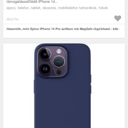
támogatássalVédd iPhone 14...
epico, telefon, tablet, okosóra, mobiltelefon tartozékok, tokok
alza.hu
Hasonlók, mint Epico iPhone 14 Pro szilikon tok MagSafe rögzítéssel - kék