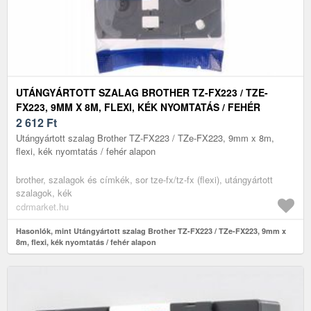
UTÁNGYÁRTOTT SZALAG BROTHER TZ-FX223 / TZE-
FX223, 9MM X 8M, FLEXI, KÉK NYOMTATÁS / FEHÉR
ALAPON
2 612
Ft
Utángyártott szalag Brother TZ-FX223 / TZe-FX223, 9mm x 8m,
flexi, kék nyomtatás / fehér alapon
brother, szalagok és címkék, sor tze-fx/tz-fx (flexi), utángyártott
szalagok, kék
cdrmarket.hu
Hasonlók, mint Utángyártott szalag Brother TZ-FX223 / TZe-FX223, 9mm x
8m, flexi, kék nyomtatás / fehér alapon