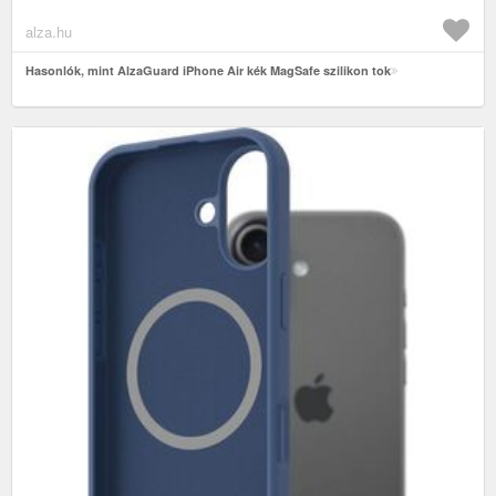
alza.hu
Hasonlók, mint AlzaGuard iPhone Air kék MagSafe szilikon tok