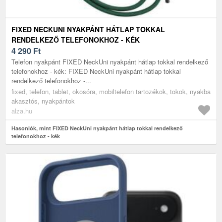
FIXED NECKUNI NYAKPÁNT HÁTLAP TOKKAL
RENDELKEZŐ TELEFONOKHOZ - KÉK
4 290
Ft
Telefon nyakpánt FIXED NeckUni nyakpánt hátlap tokkal rendelkező
telefonokhoz - kék: FIXED NeckUni nyakpánt hátlap tokkal
rendelkező telefonokhoz -...
fixed, telefon, tablet, okosóra, mobiltelefon tartozékok, tokok, nyakba
akasztós, nyakpántok
alza.hu
Hasonlók, mint FIXED NeckUni nyakpánt hátlap tokkal rendelkező
telefonokhoz - kék