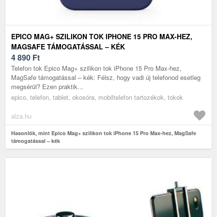
EPICO MAG+ SZILIKON TOK IPHONE 15 PRO MAX-HEZ,
MAGSAFE TÁMOGATÁSSAL – KÉK
4 890
Ft
Telefon tok Epico Mag+ szilikon tok iPhone 15 Pro Max-hez,
MagSafe támogatással – kék: Félsz, hogy vadi új telefonod esetleg
megsérül? Ezen praktik...
epico, telefon, tablet, okosóra, mobiltelefon tartozékok, tokok
alza.hu
Hasonlók, mint Epico Mag+ szilikon tok iPhone 15 Pro Max-hez, MagSafe
támogatással – kék