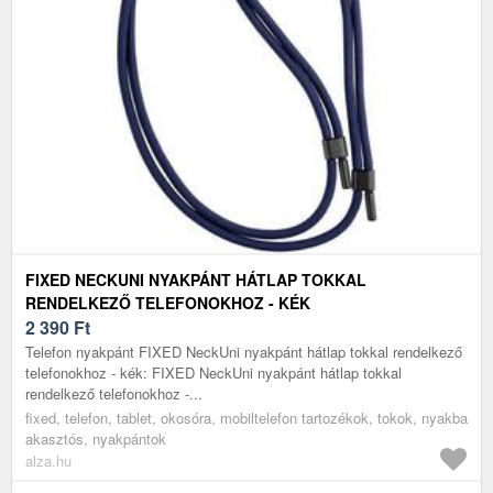
FIXED NECKUNI NYAKPÁNT HÁTLAP TOKKAL
RENDELKEZŐ TELEFONOKHOZ - KÉK
2 390
Ft
Telefon nyakpánt FIXED NeckUni nyakpánt hátlap tokkal rendelkező
telefonokhoz - kék: FIXED NeckUni nyakpánt hátlap tokkal
rendelkező telefonokhoz -...
fixed, telefon, tablet, okosóra, mobiltelefon tartozékok, tokok, nyakba
akasztós, nyakpántok
alza.hu