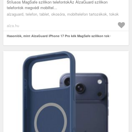
Stílusos MagSafe szilikon telefontokAz AlzaGuard szilikon
telefontok megvédi mobiltel...
alzaguard, telefon, tablet, okosóra, mobiltelefon tartozékok, tokok
alza.hu
Hasonlók, mint AlzaGuard iPhone 17 Pro kék MagSafe szilikon tok