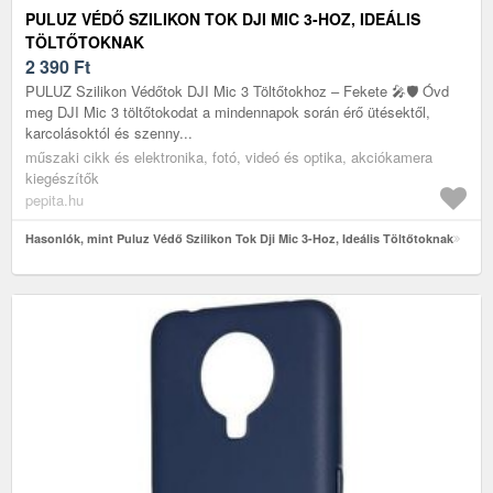
PULUZ VÉDŐ SZILIKON TOK DJI MIC 3-HOZ, IDEÁLIS
TÖLTŐTOKNAK
2 390
Ft
PULUZ Szilikon Védőtok DJI Mic 3 Töltőtokhoz – Fekete 🎤🛡️ Óvd
meg DJI Mic 3 töltőtokodat a mindennapok során érő ütésektől,
karcolásoktól és szenny...
műszaki cikk és elektronika, fotó, videó és optika, akciókamera
kiegészítők
pepita.hu
Hasonlók, mint Puluz Védő Szilikon Tok Dji Mic 3-Hoz, Ideális Töltőtoknak