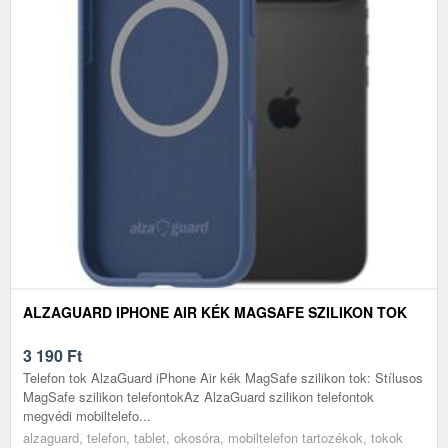
ALZAGUARD IPHONE AIR KÉK MAGSAFE SZILIKON TOK
3 190
Ft
Telefon tok AlzaGuard iPhone Air kék MagSafe szilikon tok: Stílusos
MagSafe szilikon telefontokAz AlzaGuard szilikon telefontok
megvédi mobiltelefo...
alzaguard, telefon, tablet, okosóra, mobiltelefon tartozékok, tokok