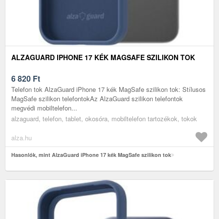
ALZAGUARD IPHONE 17 KÉK MAGSAFE SZILIKON TOK
6 820
Ft
Telefon tok AlzaGuard iPhone 17 kék MagSafe szilikon tok: Stílusos
MagSafe szilikon telefontokAz AlzaGuard szilikon telefontok
megvédi mobiltelefon...
alzaguard, telefon, tablet, okosóra, mobiltelefon tartozékok, tokok
alza.hu
Hasonlók, mint AlzaGuard iPhone 17 kék MagSafe szilikon tok