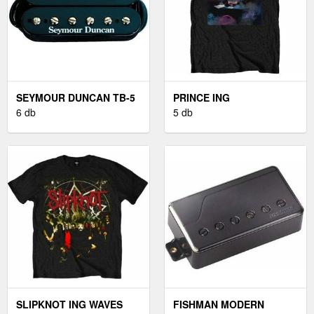
SEYMOUR DUNCAN TB-5
PRINCE ING
BLACK
6 db
WATERCOLOURS UNISEX
5 db
BLACK M
SLIPKNOT ING WAVES
FISHMAN MODERN