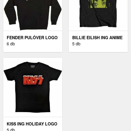
FENDER PULÓVER LOGO
BILLIE EILISH ING ANIME
BLACK M
6 db
LOGO UNISEX BLACK M
5 db
KISS ING HOLIDAY LOGO
UNISEX BLACK M
5 db