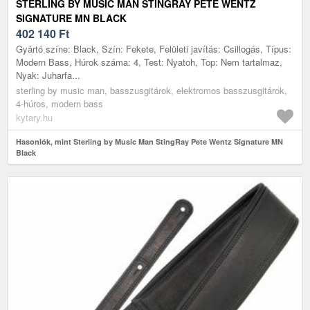
STERLING BY MUSIC MAN STINGRAY PETE WENTZ
SIGNATURE MN BLACK
402 140
Ft
Gyártó színe: Black, Szín: Fekete, Felületi javítás: Csillogás, Típus:
Modern Bass, Húrok száma: 4, Test: Nyatoh, Top: Nem tartalmaz,
Nyak: Juharfa...
sterling by music man, basszusgitárok, elektromos basszusgitárok,
4-húros, modern bass
kytary.hu
Hasonlók, mint Sterling by Music Man StingRay Pete Wentz Signature MN
Black