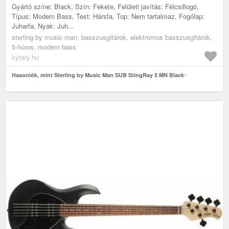
Gyártó színe: Black, Szín: Fekete, Felületi javítás: Félcsillogó,
Típus: Modern Bass, Test: Hársfa, Top: Nem tartalmaz, Fogólap:
Juharfa, Nyak: Juh...
sterling by music man, basszusgitárok, elektromos basszusgitárok,
5-húros, modern bass
kytary.hu
Hasonlók, mint Sterling by Music Man SUB StingRay 5 MN Black