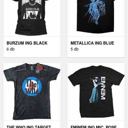
BURZUM ING BLACK
METALLICA ING BLUE
METAL UNISEX BLACK XL
6 db
JUSTICE UNISEX BLACK
5 db
M
THE WHO ING TARGET
EMINEM ING MIC. POSE