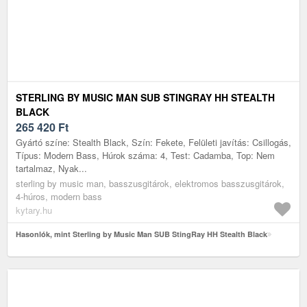
STERLING BY MUSIC MAN SUB STINGRAY HH STEALTH
BLACK
265 420
Ft
Gyártó színe: Stealth Black, Szín: Fekete, Felületi javítás: Csillogás,
Típus: Modern Bass, Húrok száma: 4, Test: Cadamba, Top: Nem
tartalmaz, Nyak...
sterling by music man, basszusgitárok, elektromos basszusgitárok,
4-húros, modern bass
kytary.hu
Hasonlók, mint Sterling by Music Man SUB StingRay HH Stealth Black