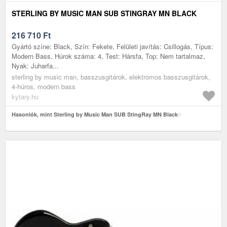
STERLING BY MUSIC MAN SUB STINGRAY MN BLACK
216 710
Ft
Gyártó színe: Black, Szín: Fekete, Felületi javítás: Csillogás, Típus:
Modern Bass, Húrok száma: 4, Test: Hársfa, Top: Nem tartalmaz,
Nyak: Juharfa...
sterling by music man, basszusgitárok, elektromos basszusgitárok,
4-húros, modern bass
kytary.hu
Hasonlók, mint Sterling by Music Man SUB StingRay MN Black