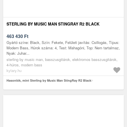
STERLING BY MUSIC MAN STINGRAY R2 BLACK
463 430
Ft
Gyártó színe: Black, Szín: Fekete, Felületi javítás: Csillogás, Típus:
Modern Bass, Húrok száma: 4, Test: Mahagóni, Top: Nem tartalmaz,
Nyak: Juhar...
sterling by music man, basszusgitárok, elektromos basszusgitárok,
4-húros, modern bass
kytary.hu
Hasonlók, mint Sterling by Music Man StingRay R2 Black