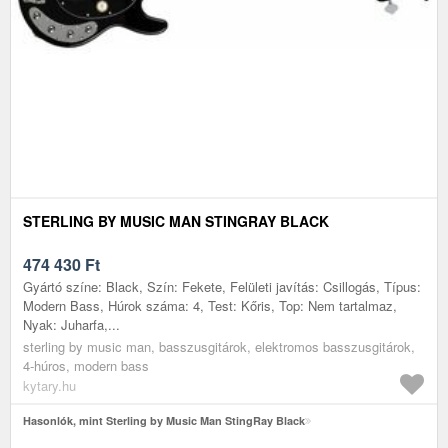
STERLING BY MUSIC MAN STINGRAY BLACK
474 430
Ft
Gyártó színe: Black, Szín: Fekete, Felületi javítás: Csillogás, Típus:
Modern Bass, Húrok száma: 4, Test: Kőris, Top: Nem tartalmaz,
Nyak: Juharfa,...
sterling by music man, basszusgitárok, elektromos basszusgitárok,
4-húros, modern bass
kytary.hu
Hasonlók, mint Sterling by Music Man StingRay Black