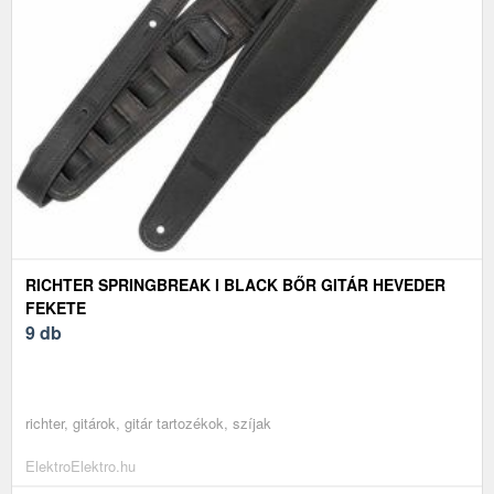
RICHTER SPRINGBREAK I BLACK BŐR GITÁR HEVEDER
FEKETE
9 db
richter, gitárok, gitár tartozékok, szíjak
ElektroElektro.hu