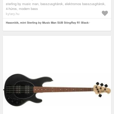
sterling by music man, basszusgitárok, elektromos basszusgitárok,
4-húros, modern bass
kytary.hu
Hasonlók, mint Sterling by Music Man SUB StingRay R1 Black