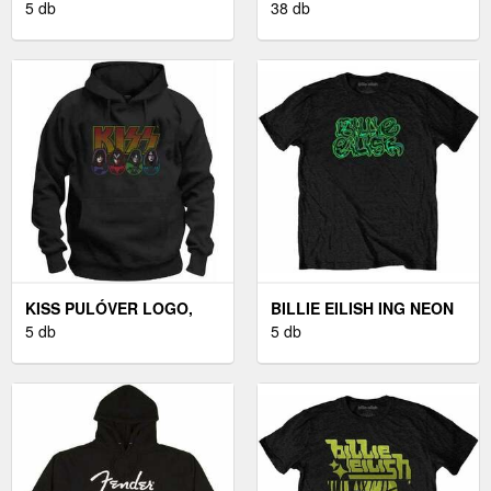
UNISEX BLACK M
5 db
HUMBUCKER ALNICO
38 db
BLACK
KISS PULÓVER LOGO,
BILLIE EILISH ING NEON
FACES & ICONS BLACK M
5 db
LOGO UNISEX BLACK M
5 db