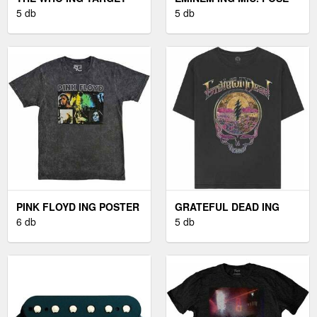
LOGO UNISEX BLACK M
5 db
UNISEX BLACK M
5 db
PINK FLOYD ING POSTER
GRATEFUL DEAD ING
UNISEX BLACK M
6 db
MOSAIC UNISEX BLACK
5 db
M