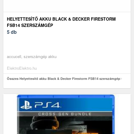
HELYETTESÍTŐ AKKU BLACK & DECKER FIRESTORM
FSB14 SZERSZÁMGÉP
5 db
accucell, szerszámgép akku
ElektroElektro.hu
Összes Helyettesítő akku Black & Decker Firestorm FSB14 szerszámgép