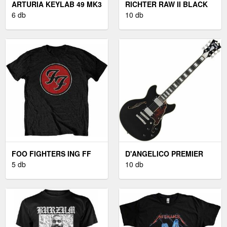
ARTURIA KEYLAB 49 MK3
RICHTER RAW II BLACK
BLACK
6 db
BŐR GITÁR HEVEDER
10 db
BLACK
FOO FIGHTERS ING FF
D'ANGELICO PREMIER
LOGO UNISEX BLACK M
5 db
MINI DC BLACK
10 db