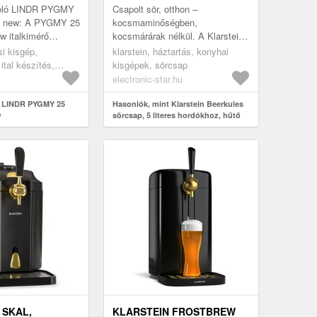
KOMPRESSZOR, LED-
poló LINDR PYGMY
Csapolt sör, otthon –
KIJELZŐ, 6 HŐMÉRSÉKLET
e new: A PYGMY 25
kocsmaminőségben,
w italkimérő
kocsmárárak nélkül. A Klarstein
 LINDR legkisebb
Beerkules egy igazi csapolt sör
si kisgép,
klarstein, háztartás, konyhai
zé tartozik,
élményét hozza el Önnek
 ital készítés,
kisgépek, sörcsap
egyenesen a nappali...
electronic-star.hu
t LINDR PYGMY 25
Hasonlók, mint Klarstein Beerkules
w
sörcsap, 5 literes hordókhoz, hűtő
kompresszor, LED-KIjelző, 6
hőmérséklet
 SKAL,
KLARSTEIN FROSTBREW