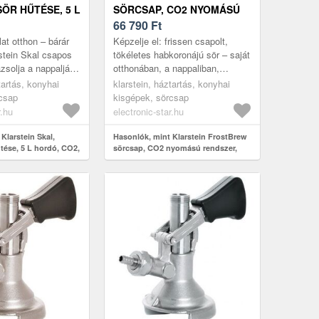
ÖR HŰTÉSE, 5 L
SÖRCSAP, CO2 NYOMÁSÚ
2,
RENDSZER, TERMOHŰTÉS,
66 790
Ft
NTES ACÉL,
3-12 °C, LED
at otthon – bárár
Képzelje el: frissen csapolt,
HŐMÉRSÉKLET-KIJELZŐ
rstein Skal csapos
tökéletes habkoronájú sör – saját
zsolja a nappalját:
otthonában, a nappaliban,
 rendszer,
pontosan úgy, ahogy a kedvenc
tartás, konyhai
klarstein, háztartás, konyhai
és 2–12 °C közö...
kocsmájában megszokta. A Kl...
rcsap
kisgépek, sörcsap
r.hu
electronic-star.hu
Klarstein Skal,
Hasonlók, mint Klarstein FrostBrew
tése, 5 L hordó, CO2,
sörcsap, CO2 nyomású rendszer,
cél, fekete
Termohűtés, 3-12 °C, LED
hőmérséklet-kijelző