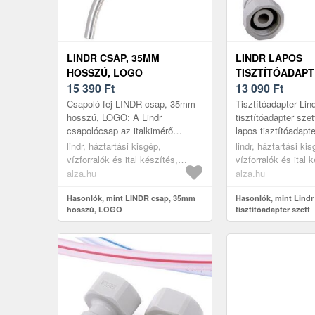
LINDR CSAP, 35MM
LINDR LAPOS
HOSSZÚ, LOGO
TISZTÍTÓADAPT
15 390
Ft
13 090
Ft
Csapoló fej LINDR csap, 35mm
Tisztítóadapter Lin
hosszú, LOGO: A Lindr
tisztítóadapter sze
csapolócsap az italkimérő
lapos tisztítóadapt
berendezés végső eleme.
italkimérő berende
lindr, háztartási kisgép,
lindr, háztartási kis
Kompenzátorral van felszerelve,
víznyomással történ
vízforralók és ital készítés,
vízforralók és ital 
ennek köszönhe...
szolgál...
sörcsapok, tartozékok
sörcsapok, tartozé
alza.hu
alza.hu
Hasonlók, mint LINDR csap, 35mm
Hasonlók, mint Lind
hosszú, LOGO
tisztítóadapter szett