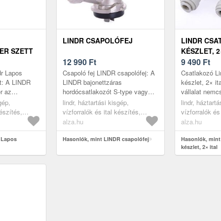
LINDR CSAPOLÓFEJ
LINDR CSA
ER SZETT
KÉSZLET, 2
12 990
Ft
9 490
Ft
dr Lapos
Csapoló fej LINDR csapolófej: A
Csatlakozó Li
tt: A LINDR
LINDR bajonettzáras
készlet, 2× i
er az
hordócsatlakozót S-type vagy
vállalat nem
zés
Korb néven is emlegetik, és
sörcsapoló b
gép,
lindr, háztartási kisgép,
lindr, háztartá
ő tisztítására
KEG-hordók csapolására,
gyárt, hanem
készítés,
vízforralók és ital készítés,
vízforralók és
valamint a sör...
üzemeltetésük
kok
sörcsapok, tartozékok
sörcsapok, ta
alza.hu
alza.hu
r Lapos
Hasonlók, mint LINDR csapolófej
Hasonlók, mint
készlet, 2× ital