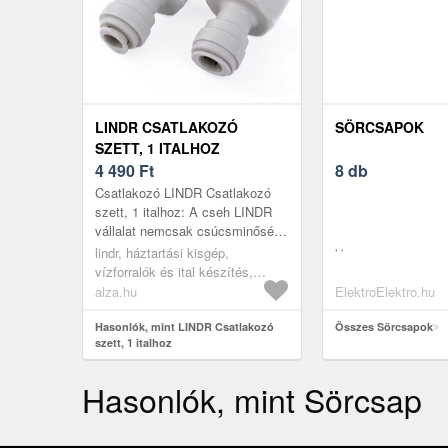
LINDR CSATLAKOZÓ
SÖRCSAPOK
SZETT, 1 ITALHOZ
4 490
Ft
8 db
Csatlakozó LINDR Csatlakozó
szett, 1 italhoz: A cseh LINDR
vállalat nemcsak csúcsminőségű
csapolóberendezéseket gyárt,
lindr, háztartási kisgép,
' '
hanem a működtetésükhöz
vízforralók és ital készítés,
szük...
sörcsapok, tartozékok
alza.hu
ElektroElektro.hu
Hasonlók, mint LINDR Csatlakozó
Összes Sörcsapok
szett, 1 italhoz
Hasonlók, mint Sörcsap