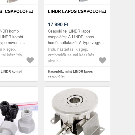
BI CSAPOLÓFEJ
LINDR LAPOS CSAPOLÓFEJ
17 990
Ft
LINDR kombi
Csapoló fej LINDR lapos
A LINDR kombi
csapolófej: A LINDR lapos
type néven is
hordócsatlakozót A-type vagy
EG hordók
Flach néven is emlegetik, és
si kisgép,
lindr, háztartási kisgép,
valamint a sör és a
KEG-hordók csapolására szolgál,
 ital készítés,
vízforralók és ital készítés,
en...
valamin...
rtozékok
sörcsapok, tartozékok
alza.hu
t LINDR kombi
Hasonlók, mint LINDR lapos
csapolófej