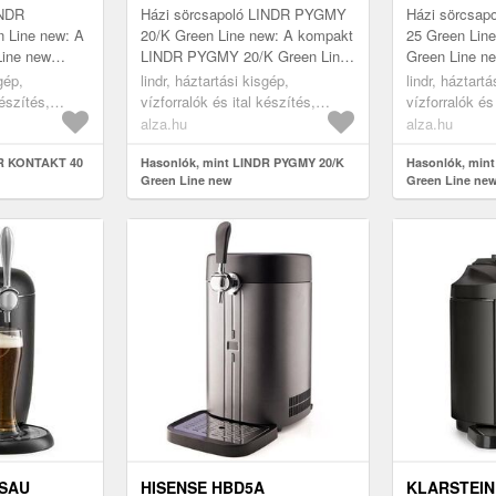
INDR
Házi sörcsapoló LINDR PYGMY
Házi sörcsa
 Line new: A
20/K Green Line new: A kompakt
25 Green Lin
ine new
LINDR PYGMY 20/K Green Line
Green Line ne
zés a LINDR
New italkimérő berendezés a
berendezés a
gép,
lindr, háztartási kisgép,
lindr, háztartá
ői közé
LINDR legkisebb italkimérői
italkimérői kö
készítés,
vízforralók és ital készítés,
vízforralók és
közé...
kompakt...
sörcsapok
sörcsapok
alza.hu
alza.hu
DR KONTAKT 40
Hasonlók, mint LINDR PYGMY 20/K
Hasonlók, min
Green Line new
Green Line ne
SSAU
HISENSE HBD5A
KLARSTEIN