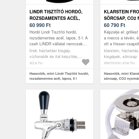
LINDR TISZTÍTÓ HORDÓ,
KLARSTEIN FR
ROZSDAMENTES ACÉL,
SÖRCSAP, CO2
LAPOS, 5 L
60 990
Ft
RENDSZER, TE
60 790
Ft
3-12 °C, LED
Hordó Lindr Tisztító hordó,
Képzelje el: grilles
HŐMÉRSÉKLET-
rozsdamentes acél, lapos, 5 l: A
a meccs a tévén, é
cseh LINDR vállalat nemcsak
ott a frissen csapol
csúcsminőségű italkimérő
otthon, csaptelep á
lindr, háztartási kisgép,
klarstein, háztartá
berendezéseket gyárt, hanem a
Klarstein F...
vízforralók és ital készítés,
kisgépek, sörcsap
műk...
sörcsapok, tartozékok
alza.hu
electronic-star.hu
Hasonlók, mint Lindr Tisztító hordó,
Hasonlók, mint Klars
rozsdamentes acél, lapos, 5 l
sörcsap, CO2 nyomás
Termohűtés, 3-12 °C,
hőmérséklet-kijelző