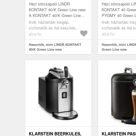
Házi sörcsapoló LINDR
Házi sörcsapoló L
KONTAKT 40/K Green Line new:
KONTAKT 40 Green
A KONTAKT 40/K Green Line
PYGMY 40 Green L
new italkimérő berendezés a
italkimérő berende
lindr, háztartási kisgép,
lindr, háztartási kis
LINDR legkisebb italkimérői közé
legkisebb italkimér
vízforralók és ital készítés,
vízforralók és ital 
tartozik,...
tartozik, kompa...
sörcsapok
sörcsapok
alza.hu
alza.hu
Hasonlók, mint LINDR KONTAKT
Hasonlók, mint LIN
40/K Green Line new
Green Line new
KLARSTEIN BEERKULES,
KLARSTEIN PA