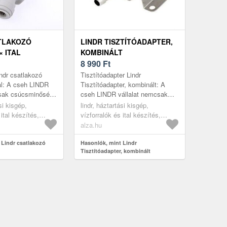
TLAKOZÓ
LINDR TISZTÍTÓADAPTER,
× ITAL
KOMBINÁLT
8 990
Ft
ndr csatlakozó
Tisztítóadapter Lindr
tal: A cseh LINDR
Tisztítóadapter, kombinált: A
csak csúcsminőségű
cseh LINDR vállalat nemcsak
erendezéseket
csúcsminőségű italkimérő
si kisgép,
lindr, háztartási kisgép,
 az
berendezéseket gyárt, hanem a
 ital készítés,
vízforralók és ital készítés,
hö...
működtetésük...
rtozékok
sörcsapok, tartozékok
alza.hu
 Lindr csatlakozó
Hasonlók, mint Lindr
Tisztítóadapter, kombinált