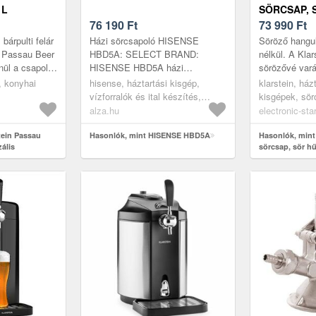
 L
SÖRCSAP, S
HORDÓKHOZ,
76 190
Ft
HORDÓ, CO
73 990
Ft
SZIVATTYÚ,
ROZSDAME
 bárpulti felár
Házi sörcsapoló HISENSE
Söröző hangul
FEKETE
n Passau Beer
HBD5A: SELECT BRAND:
nélkül. A Kla
nül a csapolót
HISENSE HBD5A házi
sörözővé vará
a.
sörcsapolóTermoelektromos
CO2-nyomásos
s, konyhai
hisense, háztartási kisgép,
klarstein, ház
tőrend...
hűtőrendszerÁllítható hűtési
beépített hűt
vízforralók és ital készítés,
kisgépek, sö
hőmérséklet 3-12 °C közöttEx...
sörcsapok
alza.hu
electronic-sta
tein Passau
Hasonlók, mint HISENSE HBD5A
Hasonlók, mint 
zális
sörcsap, sör hű
sos szivattyú,
rozsdamentes a