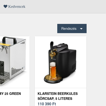
Kedvencek
Rendezés
MY 25 GREEN
KLARSTEIN BEERKULES
SÖRCSAP, 5 LITERES
HORDÓKHOZ, HŰTŐ
110 390
Ft