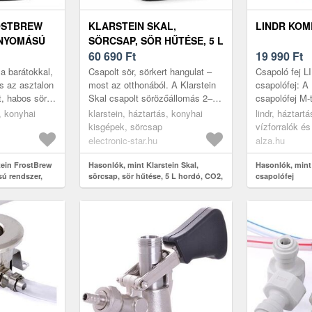
OSTBREW
KLARSTEIN SKAL,
LINDR KOM
 NYOMÁSÚ
SÖRCSAP, SÖR HŰTÉSE, 5 L
RMOHŰTÉS,
HORDÓ, CO2,
60 690
Ft
19 990
Ft
ROZSDAMENTES ACÉL
t a barátokkal,
Csapolt sör, sörkert hangulat –
Csapoló fej 
KIJELZŐ
s az asztalon
most az otthonából. A Klarstein
csapolófej: 
t, habos sör –
Skal csapolt sörözőállomás 2–12
csapolófej M-
rak nélkül. A
°C közé hűti az 5 literes hordót,
ismert, és K
s, konyhai
klarstein, háztartás, konyhai
lindr, háztartá
CO2-nyomásrendsze...
csapolására, 
kisgépek, sörcsap
vízforralók és
hűtő (csapber
sörcsapok, ta
electronic-star.hu
alza.hu
tein FrostBrew
Hasonlók, mint Klarstein Skal,
Hasonlók, min
ú rendszer,
sörcsap, sör hűtése, 5 L hordó, CO2,
csapolófej
 LED
rozsdamentes acél