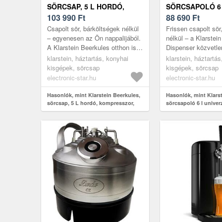
SÖRCSAP, 5 L HORDÓ,
SÖRCSAPOLÓ 6
KOMPRESSZOR, 120 W,
103 990
Ft
UNIVERZÁLIS 
88 690
Ft
FEKETE
LÉGNYOMÁSOS 
Csapolt sör, bárköltségek nélkül
Frissen csapolt sör,
3 - 12 °C, 65 W
– egyenesen az Ön nappalijából.
nélkül – a Klarstei
A Klarstein Beerkules otthon is
Dispenser közvetle
valódi kocsmahangulatot teremt:
hozza el otthonodb
klarstein, háztartás, konyhai
klarstein, háztartá
integrált hűtéssel...
Termoelektromos hű
kisgépek, sörcsap
kisgépek, sörcsap
electronic-star.hu
electronic-star.hu
Hasonlók, mint Klarstein Beerkules,
Hasonlók, mint Klars
sörcsap, 5 L hordó, kompresszor,
sörcsapoló 6 l univer
120 W, fekete
hordókhoz, légnyomá
3 - 12 °C, 65 W