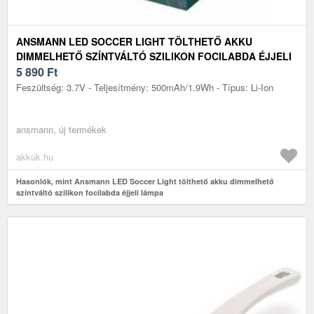
ANSMANN LED SOCCER LIGHT TÖLTHETŐ AKKU
DIMMELHETŐ SZÍNTVÁLTÓ SZILIKON FOCILABDA ÉJJELI
LÁMPA
5 890
Ft
Feszültség: 3.7V - Teljesítmény: 500mAh/1.9Wh - Típus: Li-Ion
ansmann, új termékek
akkuk.hu
Hasonlók, mint Ansmann LED Soccer Light tölthető akku dimmelhető
színtváltó szilikon focilabda éjjeli lámpa