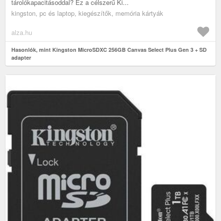
tárolókapacitásoddal? Ez a célszerű Ki...
kingston, pc és laptop, kiegészítők, memória kártyák
alza.hu
Hasonlók, mint Kingston MicroSDXC 256GB Canvas Select Plus Gen 3 + SD
adapter