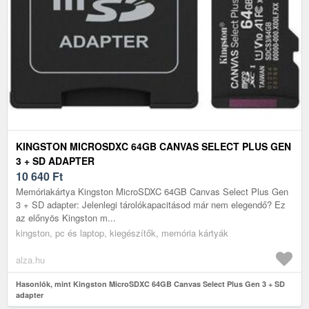
KINGSTON MICROSDXC 64GB CANVAS SELECT PLUS GEN
3 + SD ADAPTER
10 640
Ft
Memóriakártya Kingston MicroSDXC 64GB Canvas Select Plus Gen
3 + SD adapter: Jelenlegi tárolókapacitásod már nem elegendő? Ez
az előnyös Kingston m...
kingston, pc és laptop, kiegészítők, memória kártyák
alza.hu
Hasonlók, mint Kingston MicroSDXC 64GB Canvas Select Plus Gen 3 + SD
adapter