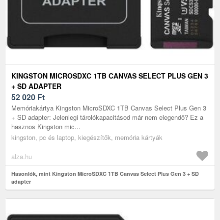
KINGSTON MICROSDXC 1TB CANVAS SELECT PLUS GEN 3
+ SD ADAPTER
52 020
Ft
Memóriakártya Kingston MicroSDXC 1TB Canvas Select Plus Gen 3
+ SD adapter: Jelenlegi tárolókapacitásod már nem elegendő? Ez a
hasznos Kingston mic...
kingston, pc és laptop, kiegészítők, memória kártyák
alza.hu
Hasonlók, mint Kingston MicroSDXC 1TB Canvas Select Plus Gen 3 + SD
adapter