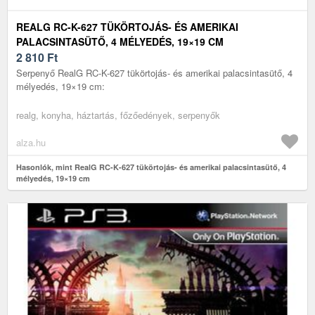
REALG RC-K-627 TÜKÖRTOJÁS- ÉS AMERIKAI
PALACSINTASÜTŐ, 4 MÉLYEDÉS, 19×19 CM
2 810
Ft
Serpenyő RealG RC-K-627 tükörtojás- és amerikai palacsintasütő, 4
mélyedés, 19×19 cm:
realg, konyha, háztartás, főzőedények, serpenyők
alza.hu
Hasonlók, mint RealG RC-K-627 tükörtojás- és amerikai palacsintasütő, 4
mélyedés, 19×19 cm