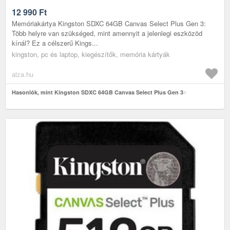
12 990
Ft
Memóriakártya Kingston SDXC 64GB Canvas Select Plus Gen 3:
Több helyre van szükséged, mint amennyit a jelenlegi eszközöd
kínál? Ez a célszerű Kings...
kingston, pc és laptop, kiegészítők, memória kártyák
alza.hu
Hasonlók, mint Kingston SDXC 64GB Canvas Select Plus Gen 3