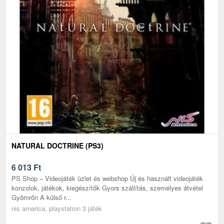
NATURAL DOCTRINE (PS3)
6 013
Ft
PS Shop – Videojáték üzlet és webshop Új és használt videojáték
konzolok, játékok, kiegészítők Gyors szállítás, személyes átvétel
Gyömrőn A külső r...
nis america, playstation 3 játék