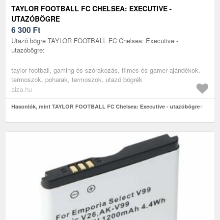
TAYLOR FOOTBALL FC CHELSEA: EXECUTIVE -
UTAZÓBÖGRE
6 300
Ft
Utazó bögre TAYLOR FOOTBALL FC Chelsea: Executive -
utazóbögre:
taylor football, gaming és szórakozás, filmes és gamer ajándékok,
termoszok, poharak, termoszok, utazó bögrék
alza.hu
Hasonlók, mint TAYLOR FOOTBALL FC Chelsea: Executive - utazóbögre