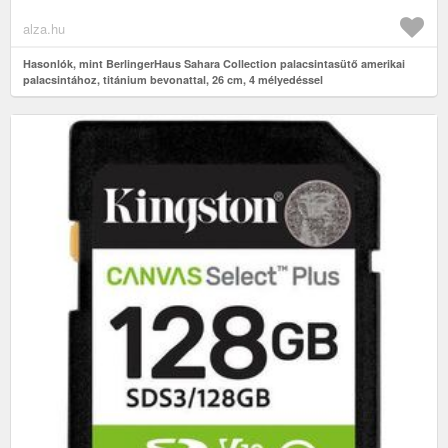
alza.hu
Hasonlók, mint BerlingerHaus Sahara Collection palacsintasütő amerikai
palacsintához, titánium bevonattal, 26 cm, 4 mélyedéssel