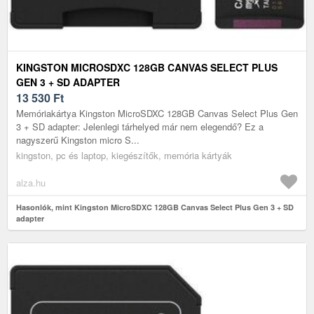
KINGSTON MICROSDXC 128GB CANVAS SELECT PLUS
GEN 3 + SD ADAPTER
13 530
Ft
Memóriakártya Kingston MicroSDXC 128GB Canvas Select Plus Gen
3 + SD adapter: Jelenlegi tárhelyed már nem elegendő? Ez a
nagyszerű Kingston micro S...
kingston, pc és laptop, kiegészítők, memória kártyák
alza.hu
Hasonlók, mint Kingston MicroSDXC 128GB Canvas Select Plus Gen 3 + SD
adapter