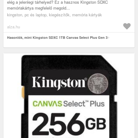
elég a jelenlegi tárhelyed? Ez a hasznos Kingston SDXC
memóriakártya megfelelő megold...
kingston, pc és laptop, kiegészítők, memória kártyák
alza.hu
Hasonlók, mint Kingston SDXC 1TB Canvas Select Plus Gen 3