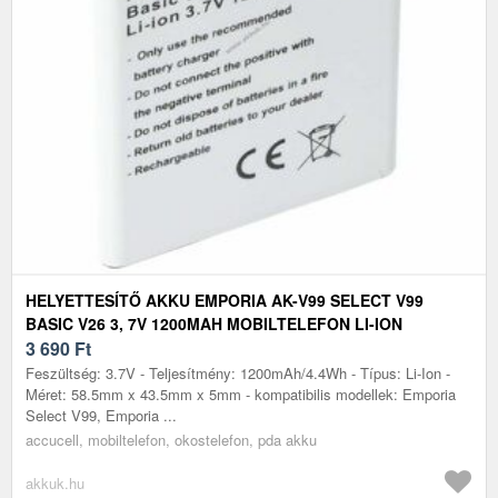
HELYETTESÍTŐ AKKU EMPORIA AK-V99 SELECT V99
BASIC V26 3, 7V 1200MAH MOBILTELEFON LI-ION
3 690
Ft
Feszültség: 3.7V - Teljesítmény: 1200mAh/4.4Wh - Típus: Li-Ion -
Méret: 58.5mm x 43.5mm x 5mm - kompatibilis modellek: Emporia
Select V99, Emporia ...
accucell, mobiltelefon, okostelefon, pda akku
akkuk.hu