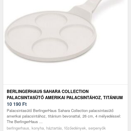
BERLINGERHAUS SAHARA COLLECTION
PALACSINTASÜTŐ AMERIKAI PALACSINTÁHOZ, TITÁNIUM
BEVONATTAL, 26 CM, 4 MÉLYEDÉSSEL
10 190
Ft
Palacsintasütő BerlingerHaus Sahara Collection palacsintasütő
amerikai palacsintához, titánium bevonattal, 26 cm, 4 mélyedéssel:
The BerlingerHaus ...
berlingerhaus, konyha, háztartás, főzőedények, serpenyők