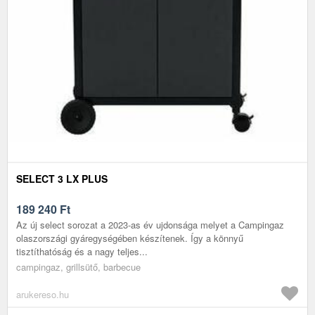
SELECT 3 LX PLUS
189 240
Ft
Az új select sorozat a 2023-as év ujdonsága melyet a Campingaz
olaszországi gyáregységében készítenek. Így a könnyű
tisztíthatóság és a nagy teljes...
campingaz, grillsütő, barbecue
arukereso.hu