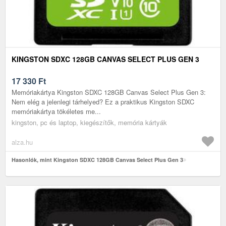
KINGSTON SDXC 128GB CANVAS SELECT PLUS GEN 3
17 330
Ft
Memóriakártya Kingston SDXC 128GB Canvas Select Plus Gen 3:
Nem elég a jelenlegi tárhelyed? Ez a praktikus Kingston SDXC
memóriakártya tökéletes me...
kingston, pc és laptop, kiegészítők, memória kártyák
alza.hu
Hasonlók, mint Kingston SDXC 128GB Canvas Select Plus Gen 3