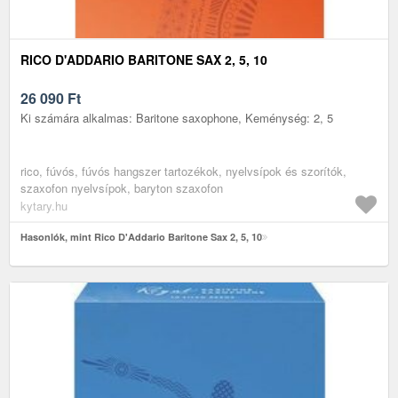
RICO D'ADDARIO BARITONE SAX 2, 5, 10
26 090
Ft
Ki számára alkalmas: Baritone saxophone, Keménység: 2, 5
rico, fúvós, fúvós hangszer tartozékok, nyelvsípok és szorítók,
szaxofon nyelvsípok, baryton szaxofon
kytary.hu
Hasonlók, mint Rico D'Addario Baritone Sax 2, 5, 10