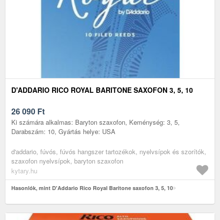
D'ADDARIO RICO ROYAL BARITONE SAXOFON 3, 5, 10
26 090
Ft
Ki számára alkalmas: Baryton szaxofon, Keménység: 3, 5,
Darabszám: 10, Gyártás helye: USA
d'addario, fúvós, fúvós hangszer tartozékok, nyelvsípok és szorítók,
szaxofon nyelvsípok, baryton szaxofon
kytary.hu
Hasonlók, mint D'Addario Rico Royal Baritone saxofon 3, 5, 10