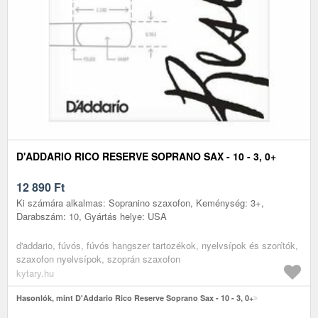
D'ADDARIO RICO RESERVE SOPRANO SAX - 10 - 3, 0+
12 890
Ft
Ki számára alkalmas: Sopranino szaxofon, Keménység: 3+,
Darabszám: 10, Gyártás helye: USA
d'addario, fúvós, fúvós hangszer tartozékok, nyelvsípok és szorítók,
szaxofon nyelvsípok, szoprán szaxofon
kytary.hu
Hasonlók, mint D'Addario Rico Reserve Soprano Sax - 10 - 3, 0+