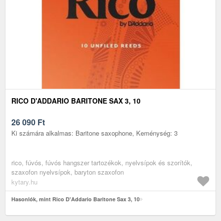
RICO D'ADDARIO BARITONE SAX 3, 10
26 090
Ft
Ki számára alkalmas: Baritone saxophone, Keménység: 3
rico, fúvós, fúvós hangszer tartozékok, nyelvsípok és szorítók,
szaxofon nyelvsípok, baryton szaxofon
kytary.hu
Hasonlók, mint Rico D'Addario Baritone Sax 3, 10