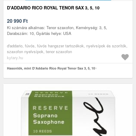
D'ADDARIO RICO ROYAL TENOR SAX 3, 5, 10
20 990
Ft
Ki számára alkalmas: Tenor szaxofon, Keménység: 3, 5,
Darabszám: 10, Gyártás helye: USA
d'addario, fúvós, fúvós hangszer tartozékok, nyelvsípok és szorítók,
szaxofon nyelvsípok, tenor szaxofon
kytary.hu
Hasonlók, mint D'Addario Rico Royal Tenor Sax 3, 5, 10