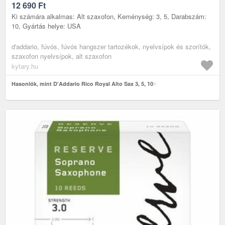
12 690
Ft
Ki számára alkalmas: Alt szaxofon, Keménység: 3, 5, Darabszám:
10, Gyártás helye: USA
d'addario, fúvós, fúvós hangszer tartozékok, nyelvsípok és szorítók,
szaxofon nyelvsípok, alt szaxofon
kytary.hu
Hasonlók, mint D'Addario Rico Royal Alto Sax 3, 5, 10