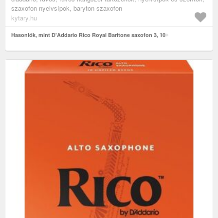
szaxofon nyelvsípok, baryton szaxofon
kytary.hu
Hasonlók, mint D'Addario Rico Royal Baritone saxofon 3, 10