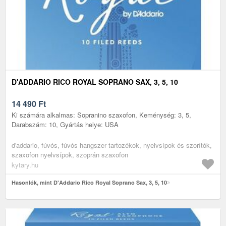
D'ADDARIO RICO ROYAL SOPRANO SAX, 3, 5, 10
14 490
Ft
Ki számára alkalmas: Sopranino szaxofon, Keménység: 3, 5,
Darabszám: 10, Gyártás helye: USA
d'addario, fúvós, fúvós hangszer tartozékok, nyelvsípok és szorítók,
szaxofon nyelvsípok, szoprán szaxofon
kytary.hu
Hasonlók, mint D'Addario Rico Royal Soprano Sax, 3, 5, 10