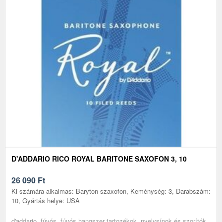
D'ADDARIO RICO ROYAL BARITONE SAXOFON 3, 10
26 090
Ft
Ki számára alkalmas: Baryton szaxofon, Keménység: 3, Darabszám:
10, Gyártás helye: USA
d'addario, fúvós, fúvós hangszer tartozékok, nyelvsípok és szorítók,