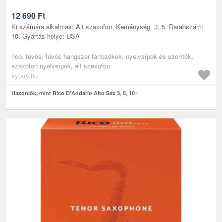
12 690
Ft
Ki számára alkalmas: Alt szaxofon, Keménység: 3, 5, Darabszám:
10, Gyártás helye: USA
rico, fúvós, fúvós hangszer tartozékok, nyelvsípok és szorítók,
szaxofon nyelvsípok, alt szaxofon
kytary.hu
Hasonlók, mint Rico D'Addario Alto Sax 3, 5, 10