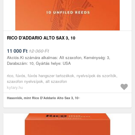
RICO D'ADDARIO ALTO SAX 3, 10
11 000
Ft
12 360 Ft
Akciós.Ki számára alkalmas: Alt szaxofon, Keménység: 3,
Darabszám: 10, Gyártás helye: USA
rico, fúvós, fúvós hangszer tartozékok, nyelvsípok és szorítók,
szaxofon nyelvsípok, alt szaxofon
kytary.hu
Hasonlók, mint Rico D'Addario Alto Sax 3, 10