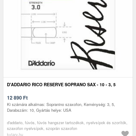
D'ADDARIO RICO RESERVE SOPRANO SAX - 10 - 3, 5
12 890
Ft
Ki számára alkalmas: Sopranino szaxofon, Keménység: 3, 5,
Darabszám: 10, Gyártás helye: USA
d'addario, fúvós, fúvós hangszer tartozékok, nyelvsípok és szorítók,
szaxofon nyelvsípok, szoprán szaxofon
kytary.hu