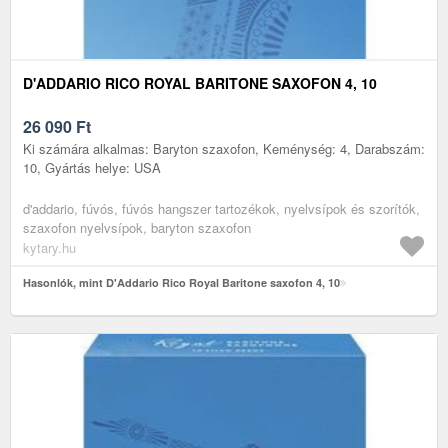
D'ADDARIO RICO ROYAL BARITONE SAXOFON 4, 10
26 090
Ft
Ki számára alkalmas: Baryton szaxofon, Keménység: 4, Darabszám:
10, Gyártás helye: USA
d'addario, fúvós, fúvós hangszer tartozékok, nyelvsípok és szorítók,
szaxofon nyelvsípok, baryton szaxofon
kytary.hu
Hasonlók, mint D'Addario Rico Royal Baritone saxofon 4, 10