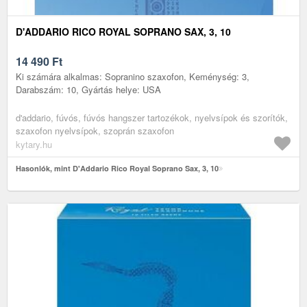
D'ADDARIO RICO ROYAL SOPRANO SAX, 3, 10
14 490
Ft
Ki számára alkalmas: Sopranino szaxofon, Keménység: 3,
Darabszám: 10, Gyártás helye: USA
d'addario, fúvós, fúvós hangszer tartozékok, nyelvsípok és szorítók,
szaxofon nyelvsípok, szoprán szaxofon
kytary.hu
Hasonlók, mint D'Addario Rico Royal Soprano Sax, 3, 10