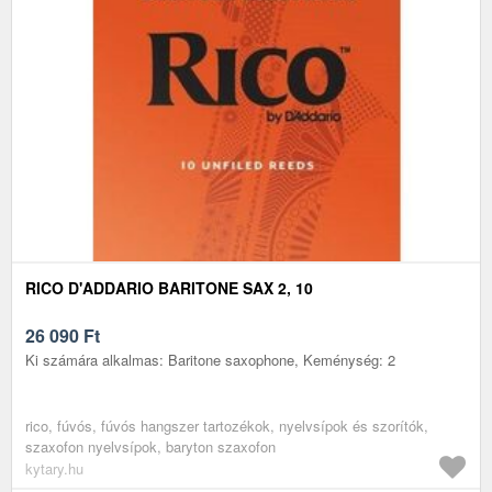
RICO D'ADDARIO BARITONE SAX 2, 10
26 090
Ft
Ki számára alkalmas: Baritone saxophone, Keménység: 2
rico, fúvós, fúvós hangszer tartozékok, nyelvsípok és szorítók,
szaxofon nyelvsípok, baryton szaxofon
kytary.hu