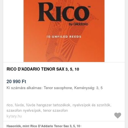
RICO D'ADDARIO TENOR SAX 3, 5, 10
20 990
Ft
Ki számára alkalmas: Tenor saxophone, Keménység: 3, 5
rico, fúvós, fúvós hangszer tartozékok, nyelvsípok és szorítók,
szaxofon nyelvsípok, tenor szaxofon
kytary.hu
Hasonlók, mint Rico D'Addario Tenor Sax 3, 5, 10