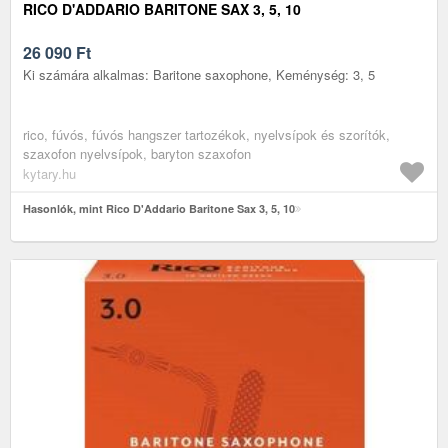
RICO D'ADDARIO BARITONE SAX 3, 5, 10
26 090
Ft
Ki számára alkalmas: Baritone saxophone, Keménység: 3, 5
rico, fúvós, fúvós hangszer tartozékok, nyelvsípok és szorítók,
szaxofon nyelvsípok, baryton szaxofon
kytary.hu
Hasonlók, mint Rico D'Addario Baritone Sax 3, 5, 10