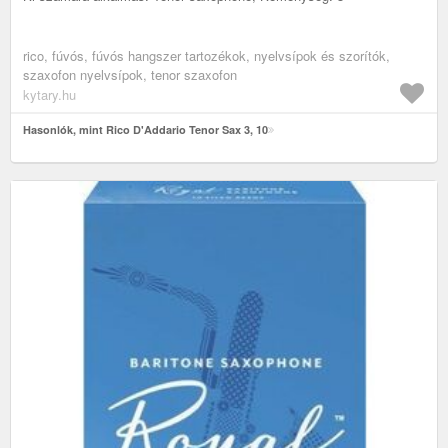
rico, fúvós, fúvós hangszer tartozékok, nyelvsípok és szorítók,
szaxofon nyelvsípok, tenor szaxofon
kytary.hu
Hasonlók, mint Rico D'Addario Tenor Sax 3, 10