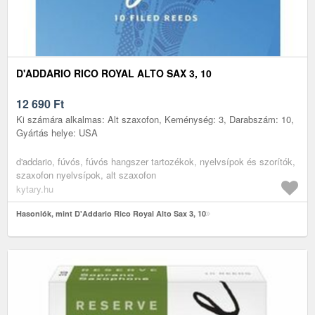
D'ADDARIO RICO ROYAL ALTO SAX 3, 10
12 690
Ft
Ki számára alkalmas: Alt szaxofon, Keménység: 3, Darabszám: 10,
Gyártás helye: USA
d'addario, fúvós, fúvós hangszer tartozékok, nyelvsípok és szorítók,
szaxofon nyelvsípok, alt szaxofon
kytary.hu
Hasonlók, mint D'Addario Rico Royal Alto Sax 3, 10