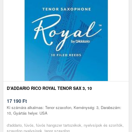
D'ADDARIO RICO ROYAL TENOR SAX 3, 10
17 190
Ft
Ki számára alkalmas: Tenor szaxofon, Keménység: 3, Darabszám:
10, Gyártás helye: USA
d'addario, fúvós, fúvós hangszer tartozékok, nyelvsípok és szorítók,
szaxofon nyelvsípok, tenor szaxofon