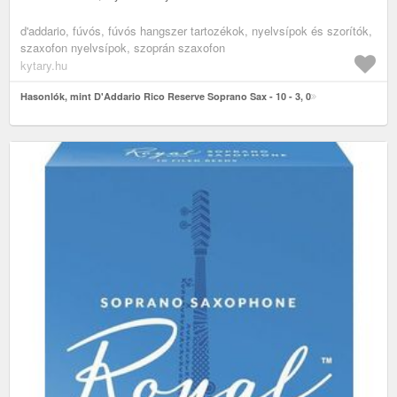
d'addario, fúvós, fúvós hangszer tartozékok, nyelvsípok és szorítók,
szaxofon nyelvsípok, szoprán szaxofon
kytary.hu
Hasonlók, mint D'Addario Rico Reserve Soprano Sax - 10 - 3, 0